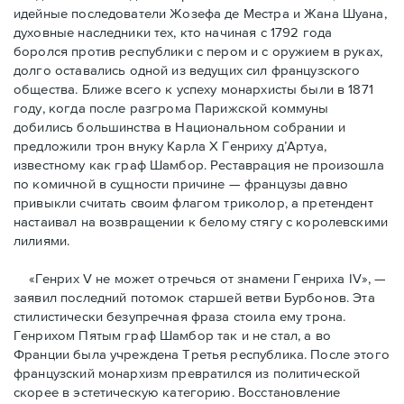
идейные последователи Жозефа де Местра и Жана Шуана,
духовные наследники тех, кто начиная с 1792 года
боролся против республики с пером и с оружием в руках,
долго оставались одной из ведущих сил французского
общества. Ближе всего к успеху монархисты были в 1871
году, когда после разгрома Парижской коммуны
добились большинства в Национальном собрании и
предложили трон внуку Карла Х Генриху д’Артуа,
известному как граф Шамбор. Реставрация не произошла
по комичной в сущности причине — французы давно
привыкли считать своим флагoм триколор, а претендент
настаивал на возвращении к белому стягу с королевскими
лилиями.
«Генрих V не может отречься от знамени Генриха IV», —
заявил последний потомок старшей ветви Бурбонов. Эта
стилистически безупречная фраза стоила ему трона.
Генрихом Пятым граф Шамбор так и не стал, а во
Франции была учреждена Третья республика. После этого
французский монархизм превратился из политической
скорее в эстетическую категорию. Восстановление