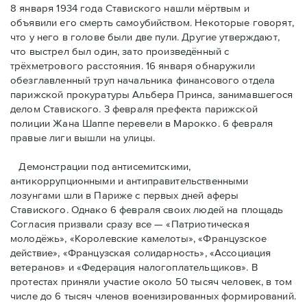
8 января 1934 года Ставиского нашли мёртвым и
объявили его смерть самоубийством. Некоторые говорят,
что у него в голове были две пули. Другие утверждают,
что выстрел был один, зато произведённый с
трёхметровoго расстояния. 16 января обнаружили
обезглавленный труп начальника финансового отдела
парижской прокуратуры Альбера Принса, занимавшегося
делом Cтавиского. 3 февраля префекта парижской
полиции Жана Шаппе перевели в Марокко. 6 февраля
правые лиги вышли на улицы.
Демонстрации под антисемитскими,
антикоррупционными и антиправительственными
лозунгами шли в Париже с первых дней аферы
Ставиского. Однако 6 февраля своих людей на площадь
Согласия призвали сразу все — «Патриотическая
молодёжь», «Королевские камелоты», «Французское
действие», «Французская солидарность», «Ассоциация
ветеранов» и «Федерация налогоплательщиков». В
протестах приняли участие около 50 тысяч человек, в том
числе до 6 тысяч членов военизированных формирований.