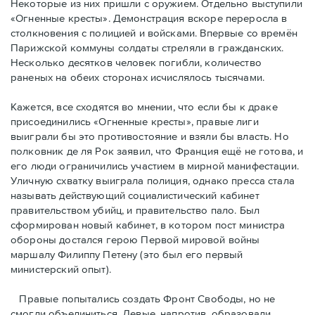
Некоторые из них пришли с оружием. Отдельно выступили
«Огненные кресты». Демонстрация вскоре переросла в
столкновения с полицией и войсками. Впервые со времён
Парижской коммуны солдаты стреляли в гражданских.
Несколько десятков человек погибли, количество
раненых на обеих сторонах исчислялось тысячами.
Кажется, все сходятся во мнении, что если бы к драке
присоединились «Огненные кресты», правые лиги
выиграли бы это противостояние и взяли бы власть. Но
полковник де ля Рок заявил, что Франция ещё не готова, и
его люди ограничились участием в мирной манифестации.
Уличную схватку выиграла полиция, однако пресса стала
называть действующий социалистический кабинет
правительством убийц, и правительство пало. Был
сформирован новый кабинет, в котором пост министра
обороны достался герою Первой мировой войны
маршалу Филиппу Петену (это был его первый
министерский опыт).
Правые пoпытались создать Фронт Свободы, но не
смогли объединиться. Левые, напротив, образовали