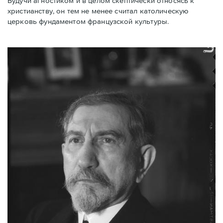
Будучи агностиком и в целом скептически относясь к
христианству, он тем не менее считал католическую
церковь фундаментом французской культуры.