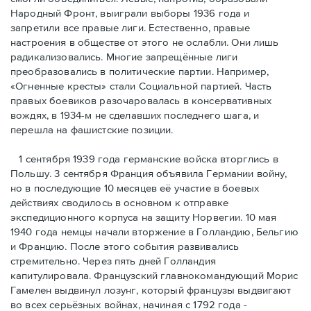
Народный Фронт, выиграли выборы 1936 года и
запретили все правые лиги. Естественно, правые
настроения в обществе от этого не ослабли. Они лишь
радикализовались. Многие запрещённые лиги
преобразовались в политические партии. Например,
«Огненные кресты» стали Социальной партией. Часть
правых боевиков разочаровалась в консервативных
вождях, в 1934-м не сделавших последнего шага, и
перешла на фашистские позиции.
1 сентября 1939 года германские войска вторглись в
Польшу. 3 сентября Франция объявила Германии войну,
но в последующие 10 месяцев её участие в боевых
действиях сводилось в основном к отправке
экспедиционного корпуса на защиту Норвегии. 10 мая
1940 года немцы начали вторжение в Голландию, Бельгию
и Францию. После этого события развивались
стремительно. Через пять дней Голландия
капитулировала. Французский главнокомандующий Морис
Гамелен выдвинул лозунг, который французы выдвигают
во всех серьёзных войнах, начиная с 1792 года -