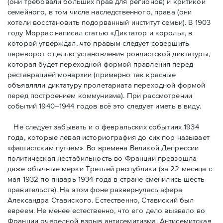
(они требовали бóльших прав для регионов) и критикой
семейного, в том числе наследственного, права (они
хотели восстановить подорванный институт семьи). В 1903
году Моррас написал статью «Диктатор и король», в
которой утверждал, что правым следует совершить
переворот с целью установления роялистской диктатуры,
которая будет переходной формой правления перед
реставрацией монархии (примерно так красные
объявляли диктатуру пролетариата переходной формой
перед построением коммунизма). При рассмотрении
событий 1940–1944 годов всё это следует иметь в виду.
Не следует забывать и о февральских событиях 1934
года, которые левая историография до сих пор называет
«фашистским путчем». Во времена Великой Депрессии
политическая нестабильность во Франции превзошла
даже обычные мерки Третьей республики (за 22 месяца с
мая 1932 по январь 1934 года в стране сменились шесть
правительств). На этом фоне развернулась афера
Александра Ставиского. Естественно, Ставиский был
евреем. Не менее естественно, что его дело вызвало во
Франции очередной взрыв антисемитизма. Антисемитская