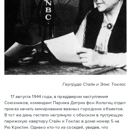
Гертруда Стайн и Элис Токлас
17 августа 1944 года, в преддверии наступления
Союзников, комендант Парижа Дитрих фон Хольтиц отдал
приказ начать минирование важных городских объектов.
В тот же день гестапо нагрянуло с обыском в пустующую
парижскую квартиру Стайн и Токлaс в домe номер 5 на
Рю Кристин. Однако кто-то из соседей, увидев, что