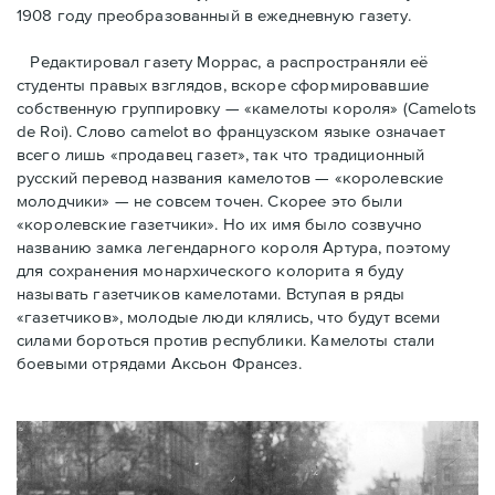
1908 году преобразованный в ежедневную газету.
Редактировал газету Моррас, а распространяли её
студенты правых взглядов, вскоре сформировавшие
собственную группировку — «камелоты короля» (Camelots
de Roi). Слово camelot во французском языке означает
всего лишь «продавец газет», так что традиционный
русский перевод названия камелотов — «королевские
молодчики» — не совсем точен. Скорее это были
«королевские газетчики». Но их имя было созвучно
названию замка легендарного короля Артура, поэтому
для сохранения монархического колорита я буду
называть газетчиков камелотами. Вступая в ряды
«газетчиков», молодые люди клялись, что будут всеми
силами бороться против республики. Камелоты стали
боевыми отрядами Аксьон Франсез.