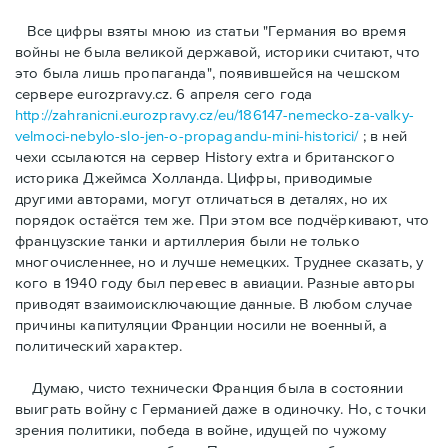
Bсе цифры взяты мною из статьи "Германия во время
войны не была великой державой, историки считают, что
это была лишь пропаганда", появившейся на чешском
сервере eurozpravy.cz. 6 апреля сего года
http://zahranicni.eurozpravy.cz/eu/186147-nemecko-za-valky-
velmoci-nebylo-slo-jen-o-propagandu-mini-historici/
; в ней
чехи ссылаются на сервер History extra и британского
историка Джеймса Холланда. Цифры, привoдимые
другими авторами, могут отличаться в деталях, но их
порядок остаётся тем же. При этом все подчёркивают, что
французские танки и артиллерия были не только
многочисленнее, но и лучше немецких. Труднее сказать, у
кого в 1940 году был перевес в авиации. Разные авторы
приводят взаимоисключающие данные. В любом случае
причины капитуляции Франции носили не военный, а
политический характер.
Думаю, чисто технически Франция была в состоянии
выиграть войну с Германией даже в одиночку. Но, с точки
зрения политики, победа в войне, идущей по чужому