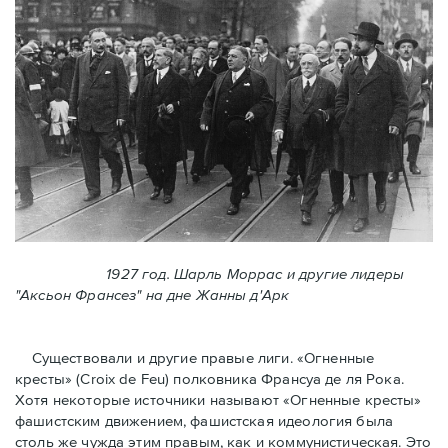
1927 год. Шарль Моррас и другие лидеры
"Аксьон Франсез" на дне Жанны д'Арк
Существовали и другие правые лиги. «Огненные
кресты» (Croix de Feu) полковника Франсуа де ля Рока.
Хотя некоторые источники называют «Огненные крeсты»
фашистским движением, фашистская идеология была
столь же чужда этим правым, как и коммунистическая. Это