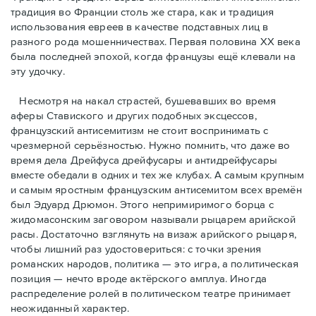
традиция во Франции столь же стара, как и традиция
использования евреев в качестве подставных лиц в
разного рода мошенничествах. Первая половина ХХ века
была последней эпохой, когда французы ещё клевали на
эту удочку.
Несмотря на накал страстей, бушевавших во время
аферы Ставиского и других подобных эксцессов,
французский антисемитизм не стоит воспринимать с
чрезмерной серьёзностью. Нужно помнить, что даже во
время дела Дрейфуса дрейфусары и антидрейфусары
вместе обедали в одних и тех же клубах. А самым крупным
и самым яростным французским антисемитом всех времён
был Эдуард Дрюмон. Этого непримиримого борца с
жидомасонским заговором называли рыцарем арийской
расы. Достаточно взглянуть на визаж арийского рыцаря,
чтобы лишний раз удостовериться: с точки зрения
романских народов, политика — это игра, а политическая
позиция — нечто вроде актёрского амплуа. Иногда
распределение ролей в политическом театре принимает
неожиданный характер.