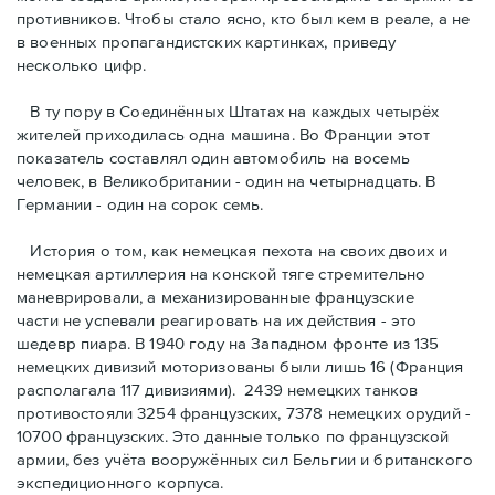
противников. Чтобы стало ясно, кто был кем в реале, а не
в военных пропагандистских картинках, приведу
несколько цифр.
В ту пору в Соединённых Штатах на каждых четырёх
жителей приходилась одна машина. Во Франции этот
показатель составлял один автомобиль на восемь
человек, в Великобритании - один на четырнадцать. В
Германии - один на сорок семь.
История о том, как немецкая пехота на своих двоих и
немeцкая артиллерия на конской тяге стремительно
маневрировали, а механизированные французские
части не успевали реагировать на их действия - это
шедевр пиара. В 1940 году на Западном фронте из 135
немецких дивизий моторизованы были лишь 16 (Франция
располагала 117 дивизиями). 2439 немецких танков
противостояли 3254 французских, 7378 немецких орудий -
10700 французских. Это данные только по французской
армии, без учёта вооружённых сил Бельгии и британского
экспедиционного корпуса.