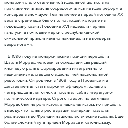
монархии стало отвлечённой идеальной целью, а на
практике легитимисты сосредоточились на идее реформ в
консервативном духе. Тем не менее в первой половине ХХ
века в стране ещё было полно людей, которые на
годовщину казни Людовика XVI надевали чёрные
галстуки, а почтовые марки с республиканской
символикой принципиально наклеивали на конверты
вверх ногами.
В 1896 году на монархические позиции перешёл и
Шарль Моррас, человек, впоследствии сыгравший
ключевую роль в формировании интегрального
национализма, ставшего идеологией национальной
революции. Он родился в 1868 году в Провансе и в
детстве мечтал стать морским офицером, однако в
четырнадцать лет оглох и посвятил себя литературно-
политической карьере. Строго говоря, по взглядам
Моррас был не роялистом, а националистом, но пришёл к
выводу, что только реставрация монархии позволит
реализовать во Франции националистические идеалы. Ещё
более сложный путь привёл Морраса к католицизму.