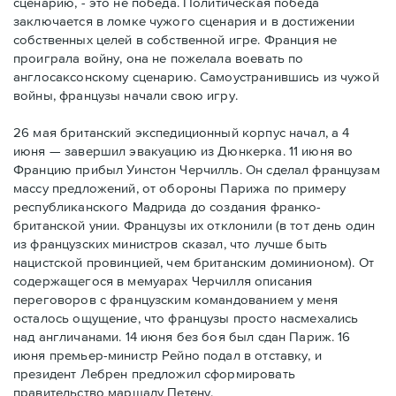
сценарию, - это не победа. Политическая победа
заключается в ломке чужого сценария и в достижении
собственных целей в собственной игре. Франция не
проиграла войну, она не пожелала воевать по
англосаксонскому сценарию. Самоустранившись из чужой
войны, французы начали свою игру.
26 мая британский экспедиционный корпус начал, а 4
июня — завершил эвакуацию из Дюнкерка. 11 июня во
Францию прибыл Уинстон Черчилль. Он сделал французам
массу предложений, от обороны Парижа по примеру
республиканского Мадрида до создания франко-
британской унии. Французы их отклонили (в тот день один
из французских министров сказал, что лучше быть
нацистской провинцией, чем британским доминионом). От
содержащегося в мемуарах Черчилля описания
переговоров с французским командованием у меня
осталось ощущение, что французы просто насмехались
над англичанами. 14 июня без боя был сдан Париж. 16
июня премьер-министр Рейно подал в отставку, и
президент Лебрен предложил сформировать
правительство маршалу Петену.