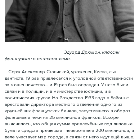
Эдуард Дрюмон, классик
французского антисемитизма.
Серж Александр Ставиский, уроженец Киева, сын
дантиста, 19 раз привлекался к уголовной ответственности
за мошенничество… и 19 раз был оправдан. У него были
связи и в полиции, и в министерстве юстиции, и в
политических кругах. На Рождество 1933 года в Байoнне
арестовали директора местного отделения одного из
крупнейших французских банков, запустившего в оборот
фальшивые чеки на 25 миллионов франков. Вскоре
выяснилось, что общая сумма привлечённых под липовые
бумаги средств превышает невероятные 200 миллионов, в
деле участвует мэр города, a связи от него идут ещё выше.