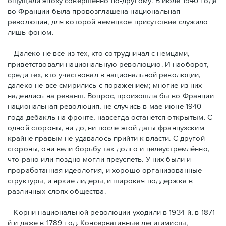
ощущали эпоху совершенно по-другому. В июле 1940 года
во Франции была провозглашена национальная
революция, для которой немецкое присутствие служило
лишь фоном.
Далеко не все из тех, кто сотрудничал с немцами,
приветствовали национальную революцию. И наоборот,
среди тех, кто участвовал в национальной революции,
далеко не все смирились с поражением; многие из них
надеялись на реванш. Вопрос, произошла бы во Франции
национальная революция, не случись в мае-июне 1940
года дебакль на фронте, навсегда останется открытым. С
одной стороны, ни до, ни после этой даты французским
крайне правым не удавалось прийти к власти. С другой
стороны, они вели борьбу так долго и целеустремлённо,
что рано или поздно могли преуспеть. У них были и
проработанная идеология, и хорошо организованные
структуры, и яркие лидеры, и широкая поддержка в
различных слоях общества.
Корни национальной революции уходили в 1934-й, в 1871-
й и даже в 1789 год. Консервативные легитимисты,