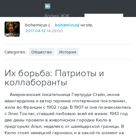
bohemicus (
bohemicus
) wrote,
2017
-
04
-
12
14:29:00
Categories:
Общество
История
Их борьба: Патриоты и
коллаборанты
Американская писательница Гертруда Стайн, икона
авангардизма и автор термина «потерянное поколение»,
жила во Франции с 1902 года. В 1907-м она познакомилась
с Элис Токлас, ставшей любовью всей её жизни. 1943 год
две дамы провели в живописном городке Кюло в
предгорьях Альп, недалеко от швейцарской границы. В
Кюло стоял немецкий гарнизон, и в какой-то момент на