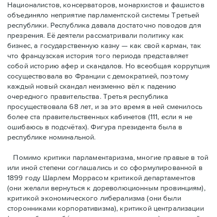
Националистов, консерваторов, монархистов и фашистов
объединяло неприятие парламентской системы Третьей
республики. Республика давала достаточно поводов для
презрения. Её деятели рассматривали политику как
бизнес, а государственную казну — как свой карман, так
что французская история того периода представляет
собой историю афер и скандалов. Но всеобщая коррупция
сосуществовала во Франции с демократией, поэтому
каждый новый скандал неизменно вёл к падению
очередного правительства. Третья республика
просуществовала 68 лет, и за это время в ней сменилось
более ста правительственных кабинетов (111, если я не
ошибаюсь в подсчётах). Фигура президента была в
республике номинальной.
Помимо критики парламентаризма, многие правые в той
или иной степени соглашались и со сформулированной в
1899 году Шарлем Моррасом критикой департаментов
(они желали вернуться к дореволюционным провинциям),
критикой экономического либерализма (они были
сторонниками корпоративизма), критикой централизации