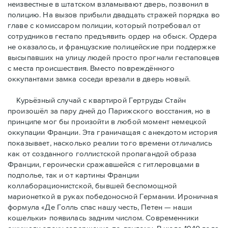
неизвестные в штатском взламывают дверь, позвонил в
полицию. На вызов прибыли двадцать стражей порядка во
главе с комиссаром полиции, который потребовал от
сотрудников гестапо предъявить ордер на обыск. Ордера
не оказалось, и французские полицейские при поддержке
высыпавших на улицу людей просто прогнали гестаповцев
с места происшествия. Вместо повреждённого
оккупантами замка соседи врезали в дверь новый.
Курьёзный случай с квартирой Гертруды Стайн
произошёл за пару дней до Парижского восстания, но в
принципe мог бы произойти в любой момент немецкой
оккупации Франции. Эта граничащая с анекдотом история
показывает, насколько реалии того времени отличались
как от созданного голлистской пропагандой образа
Франции, героически сражавшейся с гитлеровцами в
подполье, так и от картины Франции
коллаборационистской, бывшей беспомощной
марионеткой в руках победоносной Германии. Ироничная
формула «Де Голль спас нашу честь, Петен — наши
кошельки» появилась задним числом. Современники