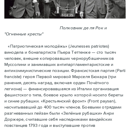
Полковник де ля Рок и
"Огненные кресты"
«Патриотическая молодёжь» (Jeunesses patriotes)
винодела и бонапартиста Пьера Тeттенже — cто тысяч
человек, внешне копировавших чернорубашечников
Муссолини и занимавших антипартламентаристские и
антикоммунистические позиции. Франсистская партия (Parti
franciste) героя Первой мировой Марселя Бюкара (три
ранения, десять наград, включая орден Почётного
легиона) — финансировавшаяся из Италии организация
фашистского типа, боевое крыло которой носило береты
и синие рубашки. «Крестьянский фронт» (Front paysan),
насчитывавший до 400 тысяч членов. Боевыми отрядами
разгневанных пейзан были «Зелёные рубашки» Анри
Доржере, считавшие себя наследниками вандейских
повстанцев 1793 года и выступавшие против