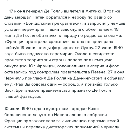
17 июня генерал Де Голль вылетел в Англию. В тот же
день маршал Петен обратился к народу по радио со
словами: «Бои должны прекратиться», и запросил у немцев
условия перемирия. Нация вздохнула с облегчением. 18
июня Де Голль обратился к народу по радио со словами:
«Франция проиграла сражение, но она не проиграла
войну!» 19 июня немцы форсировали Луару. 22 июня 1940
года было подписано перемирие. Около шестидесяти
процентов территории страны попало под немецкую
оккупацию. Юг Франции, колониальная империя и флот
оставались под контролем правительства Петена. 27 июня
Черчилль пригласил Де Голля на Даунинг-стрит и объявил
ему: «Раз Вы совсем один — хорошо, я признáю только
Вас». Британское правительство признало Де Голля
главой французов.
10 июля 1940 года в курортном городке Виши
большинство депутатов Национального собрания
Франции проголосовали за ликвидацию парламентской
системы и передачу диктаторских полномочий маршалу