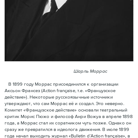
Шарль Моррас
В 1899 году Моррас присоединился к организации
Аксьон Франсез (Action française, т.е. «Французское
действие»). Некоторые русскоязычные источники
утверждают, что сам Моррас её и создал. Это неверно.
Комитет «Французское действие» основали театральный
критик Морис Пюжо и философ Анри Вожуа в апреле 1898
года, а Моррас стал их соратником чуть позже. Однако он
сразу же превратился в идеолога движения. В июле 1899
года начал выходить журнал «Bulletin d’Action française», в