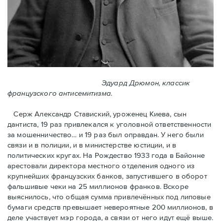
Эдуард Дрюмон, классик
французского антисемитизма.
Серж Александр Ставиский, уроженец Киева, сын
дантиста, 19 раз привлекался к уголовной ответственности
за мошенничество… и 19 раз был оправдан. У него были
связи и в полиции, и в министерстве юстиции, и в
политических кругах. На Рождество 1933 года в Байoнне
арестовали директора местного отделения одного из
крупнейших французских банков, запустившего в оборот
фальшивые чеки на 25 миллионов франков. Вскоре
выяснилось, что общая сумма привлечённых под липовые
бумаги средств превышает невероятные 200 миллионов, в
деле участвует мэр города, a связи от него идут ещё выше.