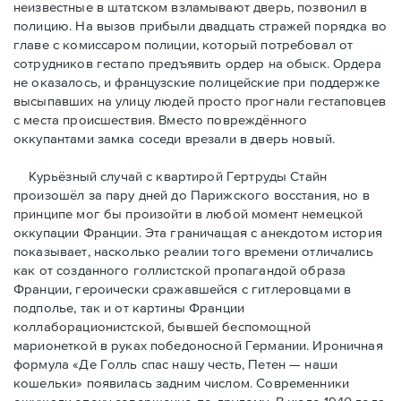
неизвестные в штатском взламывают дверь, позвонил в
полицию. На вызов прибыли двадцать стражей порядка во
главе с комиссаром полиции, который потребовал от
сотрудников гестапо предъявить ордер на обыск. Ордера
не оказалось, и французские полицейские при поддержке
высыпавших на улицу людей просто прогнали гестаповцев
с места происшествия. Вместо повреждённого
оккупантами замка соседи врезали в дверь новый.
Курьёзный случай с квартирой Гертруды Стайн
произошёл за пару дней до Парижского восстания, но в
принципe мог бы произойти в любой момент немецкой
оккупации Франции. Эта граничащая с анекдотом история
показывает, насколько реалии того времени отличались
как от созданного голлистской пропагандой образа
Франции, героически сражавшейся с гитлеровцами в
подполье, так и от картины Франции
коллаборационистской, бывшей беспомощной
марионеткой в руках победоносной Германии. Ироничная
формула «Де Голль спас нашу честь, Петен — наши
кошельки» появилась задним числом. Современники