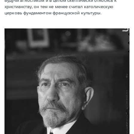
Будучи агностиком и в целом скептически относясь к
христианству, он тем не менее считал католическую
церковь фундаментом французской культуры.