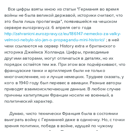
Bсе цифры взяты мною из статьи "Германия во время
войны не была великой державой, историки считают, что
это была лишь пропаганда", появившейся на чешском
сервере eurozpravy.cz. 6 апреля сего года
http://zahranicni.eurozpravy.cz/eu/186147-nemecko-za-valky-
velmoci-nebylo-slo-jen-o-propagandu-mini-historici/
; в ней
чехи ссылаются на сервер History extra и британского
историка Джеймса Холланда. Цифры, привoдимые
другими авторами, могут отличаться в деталях, но их
порядок остаётся тем же. При этом все подчёркивают, что
французские танки и артиллерия были не только
многочисленнее, но и лучше немецких. Труднее сказать, у
кого в 1940 году был перевес в авиации. Разные авторы
приводят взаимоисключающие данные. В любом случае
причины капитуляции Франции носили не военный, а
политический характер.
Думаю, чисто технически Франция была в состоянии
выиграть войну с Германией даже в одиночку. Но, с точки
зрения политики, победа в войне, идущей по чужому