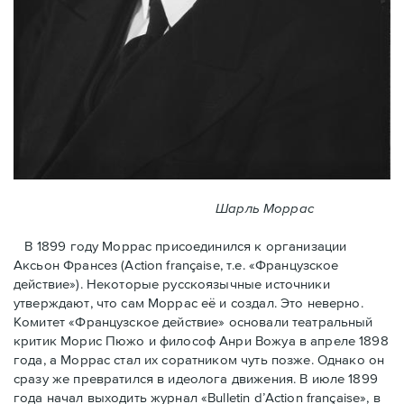
Шарль Моррас
В 1899 году Моррас присоединился к организации
Аксьон Франсез (Action française, т.е. «Французское
действие»). Некоторые русскоязычные источники
утверждают, что сам Моррас её и создал. Это неверно.
Комитет «Французское действие» основали театральный
критик Морис Пюжо и философ Анри Вожуа в апреле 1898
года, а Моррас стал их соратником чуть позже. Однако он
сразу же превратился в идеолога движения. В июле 1899
года начал выходить журнал «Bulletin d’Action française», в