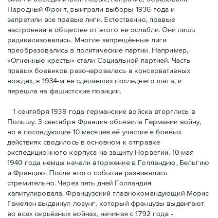
Народный Фронт, выиграли выборы 1936 года и
запретили все правые лиги. Естественно, правые
настроения в обществе от этого не ослабли. Они лишь
радикализовались. Многие запрещённые лиги
преобразовались в политические партии. Например,
«Огненные кресты» стали Социальной партией. Часть
правых боевиков разочаровалась в консервативных
вождях, в 1934-м не сделавших последнего шага, и
перешла на фашистские позиции.
1 сентября 1939 года германские войска вторглись в
Польшу. 3 сентября Франция объявила Германии войну,
но в последующие 10 месяцев её участие в боевых
действиях сводилось в основном к отправке
экспедиционного корпуса на защиту Норвегии. 10 мая
1940 года немцы начали вторжение в Голландию, Бельгию
и Францию. После этого события развивались
стремительно. Через пять дней Голландия
капитулировала. Французский главнокомандующий Морис
Гамелен выдвинул лозунг, который французы выдвигают
во всех серьёзных войнах, начиная с 1792 года -