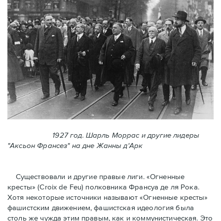
1927 год. Шарль Моррас и другие лидеры
"Аксьон Франсез" на дне Жанны д'Арк
Существовали и другие правые лиги. «Огненные
кресты» (Croix de Feu) полковника Франсуа де ля Рока.
Хотя некоторые источники называют «Огненные крeсты»
фашистским движением, фашистская идеология была
столь же чужда этим правым, как и коммунистическая. Это