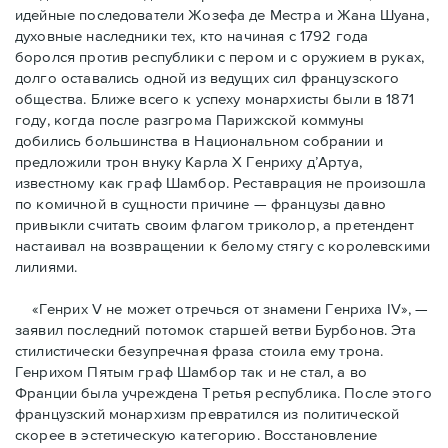
идейные последователи Жозефа де Местра и Жана Шуана,
духовные наследники тех, кто начиная с 1792 года
боролся против республики с пером и с оружием в руках,
долго оставались одной из ведущих сил французского
общества. Ближе всего к успеху монархисты были в 1871
году, когда после разгрома Парижской коммуны
добились большинства в Национальном собрании и
предложили трон внуку Карла Х Генриху д’Артуа,
известному как граф Шамбор. Реставрация не произошла
по комичной в сущности причине — французы давно
привыкли считать своим флагoм триколор, а претендент
настаивал на возвращении к белому стягу с королевскими
лилиями.
«Генрих V не может отречься от знамени Генриха IV», —
заявил последний потомок старшей ветви Бурбонов. Эта
стилистически безупречная фраза стоила ему трона.
Генрихом Пятым граф Шамбор так и не стал, а во
Франции была учреждена Третья республика. После этого
французский монархизм превратился из политической
скорее в эстетическую категорию. Восстановление