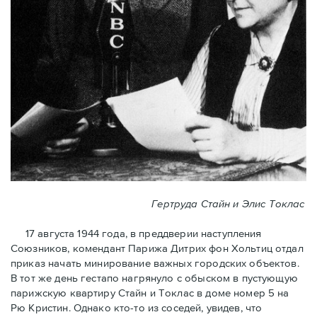
Гертруда Стайн и Элис Токлас
17 августа 1944 года, в преддверии наступления
Союзников, комендант Парижа Дитрих фон Хольтиц отдал
приказ начать минирование важных городских объектов.
В тот же день гестапо нагрянуло с обыском в пустующую
парижскую квартиру Стайн и Токлaс в домe номер 5 на
Рю Кристин. Однако кто-то из соседей, увидев, что