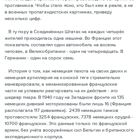
противников. Чтобы стало ясно, кто был кем в реале, а не
в военных пропагандистских картинках, приведу
несколько цифр.
В ту пору в Соединённых Штатах на каждых четырёх
жителей приходилась одна машина. Во Франции этот
показатель составлял один автомобиль на восемь
человек, в Великобритании - один на четырнадцать. В
Германии - один на сорок семь.
История о том, как немецкая пехота на своих двоих и
немeцкая артиллерия на конской тяге стремительно
маневрировали, а механизированные французские
части не успевали реагировать на их действия - это
шедевр пиара. В 1940 году на Западном фронте из 135
немецких дивизий моторизованы были лишь 16 (Франция
располагала 117 дивизиями). 2439 немецких танков
противостояли 3254 французских, 7378 немецких орудий -
10700 французских. Это данные только по французской
армии, без учёта вооружённых сил Бельгии и британского
экспедиционного корпуса.