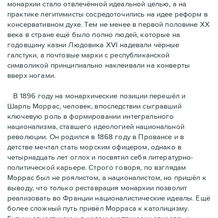
монархии стало отвлечённой идеальной целью, а на
практике легитимисты сосредоточились на идее реформ в
консервативном духе. Тем не менее в первой половине ХХ
века в стране ещё было полно людей, которые на
годовщину казни Людовика XVI надевали чёрные
галстуки, а почтовые марки с республиканской
символикой принципиально наклеивали на конверты
вверх ногами.
В 1896 году на монархические позиции перешёл и
Шарль Моррас, человек, впоследствии сыгравший
ключевую роль в формировании интегрального
национализма, ставшего идеологией национальной
революции. Он родился в 1868 году в Провансе и в
детстве мечтал стать морским офицером, однако в
четырнадцать лет оглох и посвятил себя литературно-
политической карьере. Строго говоря, по взглядам
Моррас был не роялистом, а националистом, но пришёл к
выводу, что только реставрация монархии позволит
реализовать во Франции националистические идеалы. Ещё
более сложный путь привёл Морраса к католицизму.