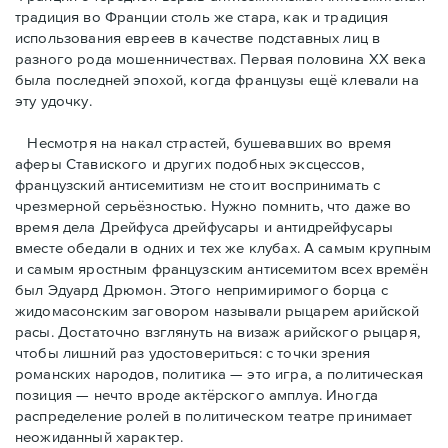
традиция во Франции столь же стара, как и традиция
использования евреев в качестве подставных лиц в
разного рода мошенничествах. Первая половина ХХ века
была последней эпохой, когда французы ещё клевали на
эту удочку.
Несмотря на накал страстей, бушевавших во время
аферы Ставиского и других подобных эксцессов,
французский антисемитизм не стоит воспринимать с
чрезмерной серьёзностью. Нужно помнить, что даже во
время дела Дрейфуса дрейфусары и антидрейфусары
вместе обедали в одних и тех же клубах. А самым крупным
и самым яростным французским антисемитом всех времён
был Эдуард Дрюмон. Этого непримиримого борца с
жидомасонским заговором называли рыцарем арийской
расы. Достаточно взглянуть на визаж арийского рыцаря,
чтобы лишний раз удостовериться: с точки зрения
романских народов, политика — это игра, а политическая
позиция — нечто вроде актёрского амплуа. Иногда
распределение ролей в политическом театре принимает
неожиданный характер.