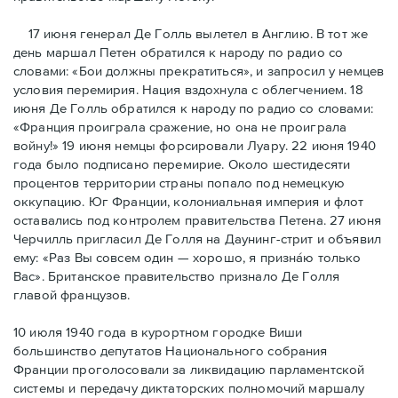
17 июня генерал Де Голль вылетел в Англию. В тот же
день маршал Петен обратился к народу по радио со
словами: «Бои должны прекратиться», и запросил у немцев
условия перемирия. Нация вздохнула с облегчением. 18
июня Де Голль обратился к народу по радио со словами:
«Франция проиграла сражение, но она не проиграла
войну!» 19 июня немцы форсировали Луару. 22 июня 1940
года было подписано перемирие. Около шестидесяти
процентов территории страны попало под немецкую
оккупацию. Юг Франции, колониальная империя и флот
оставались под контролем правительства Петена. 27 июня
Черчилль пригласил Де Голля на Даунинг-стрит и объявил
ему: «Раз Вы совсем один — хорошо, я признáю только
Вас». Британское правительство признало Де Голля
главой французов.
10 июля 1940 года в курортном городке Виши
большинство депутатов Национального собрания
Франции проголосовали за ликвидацию парламентской
системы и передачу диктаторских полномочий маршалу