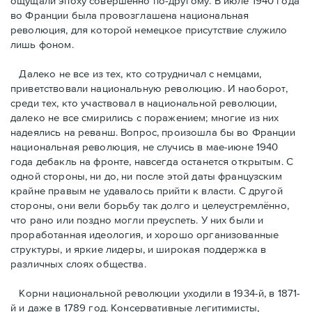
ощущали эпоху совершенно по-другому. В июле 1940 года
во Франции была провозглашена национальная
революция, для которой немецкое присутствие служило
лишь фоном.
Далеко не все из тех, кто сотрудничал с немцами,
приветствовали национальную революцию. И наоборот,
среди тех, кто участвовал в национальной революции,
далеко не все смирились с поражением; многие из них
надеялись на реванш. Вопрос, произошла бы во Франции
национальная революция, не случись в мае-июне 1940
года дебакль на фронте, навсегда останется открытым. С
одной стороны, ни до, ни после этой даты французским
крайне правым не удавалось прийти к власти. С другой
стороны, они вели борьбу так долго и целеустремлённо,
что рано или поздно могли преуспеть. У них были и
проработанная идеология, и хорошо организованные
структуры, и яркие лидеры, и широкая поддержка в
различных слоях общества.
Корни национальной революции уходили в 1934-й, в 1871-
й и даже в 1789 год. Консервативные легитимисты,