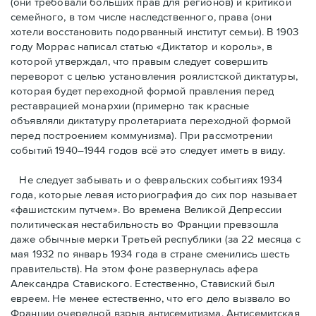
(они требовали бóльших прав для регионов) и критикой
семейного, в том числе наследственного, права (они
хотели восстановить подорванный институт семьи). В 1903
году Моррас написал статью «Диктатор и король», в
которой утверждал, что правым следует совершить
переворот с целью установления роялистской диктатуры,
которая будет переходной формой правления перед
реставрацией монархии (примерно так красные
объявляли диктатуру пролетариата переходной формой
перед построением коммунизма). При рассмотрении
событий 1940–1944 годов всё это следует иметь в виду.
Не следует забывать и о февральских событиях 1934
года, которые левая историография до сих пор называет
«фашистским путчем». Во времена Великой Депрессии
политическая нестабильность во Франции превзошла
даже обычные мерки Третьей республики (за 22 месяца с
мая 1932 по январь 1934 года в стране сменились шесть
правительств). На этом фоне развернулась афера
Александра Ставиского. Естественно, Ставиский был
евреем. Не менее естественно, что его дело вызвало во
Франции очередной взрыв антисемитизма. Антисемитская