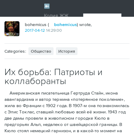
bohemicus (
bohemicus
) wrote,
2017
-
04
-
12
14:29:00
Categories:
Общество
История
Их борьба: Патриоты и
коллаборанты
Американская писательница Гертруда Стайн, икона
авангардизма и автор термина «потерянное поколение»,
жила во Франции с 1902 года. В 1907-м она познакомилась
с Элис Токлас, ставшей любовью всей её жизни. 1943 год
две дамы провели в живописном городке Кюло в
предгорьях Альп, недалеко от швейцарской границы. В
Кюло стоял немецкий гарнизон, и в какой-то момент на