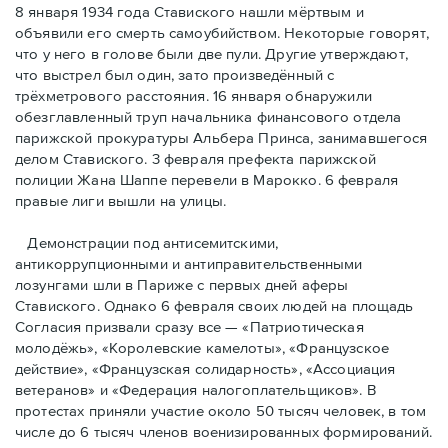
8 января 1934 года Ставиского нашли мёртвым и
объявили его смерть самоубийством. Некоторые говорят,
что у него в голове были две пули. Другие утверждают,
что выстрел был один, зато произведённый с
трёхметровoго расстояния. 16 января обнаружили
обезглавленный труп начальника финансового отдела
парижской прокуратуры Альбера Принса, занимавшегося
делом Cтавиского. 3 февраля префекта парижской
полиции Жана Шаппе перевели в Марокко. 6 февраля
правые лиги вышли на улицы.
Демонстрации под антисемитскими,
антикоррупционными и антиправительственными
лозунгами шли в Париже с первых дней аферы
Ставиского. Однако 6 февраля своих людей на площадь
Согласия призвали сразу все — «Патриотическая
молодёжь», «Королевские камелоты», «Французское
действие», «Французская солидарность», «Ассоциация
ветеранов» и «Федерация налогоплательщиков». В
протестах приняли участие около 50 тысяч человек, в том
числе до 6 тысяч членов военизированных формирований.