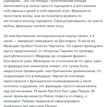
сценарию, - это не победа. Политическая победа
заключается в ломке чужого сценария и в достижении
собственных целей в собственной игре. Франция не
проиграла войну, она не пожелала воевать по
англосаксонскому сценарию. Самоустранившись из чужой
войны, французы начали свою игру.
26 мая британский экспедиционный корпус начал, а 4
июня — завершил эвакуацию из Дюнкерка. 11 июня во
Францию прибыл Уинстон Черчилль. Он сделал французам
массу предложений, от обороны Парижа по примеру
республиканского Мадрида до создания франко-
британской унии. Французы их отклонили (в тот день один
из французских министров сказал, что лучше быть
нацистской провинцией, чем британским доминионом). От
содержащегося в мемуарах Черчилля описания
переговоров с французским командованием у меня
осталось ощущение, что французы просто насмехались
над англичанами. 14 июня без боя был сдан Париж. 16
июня премьер-министр Рейно подал в отставку, и
президент Лебрен предложил сформировать
правительство маршалу Петену.