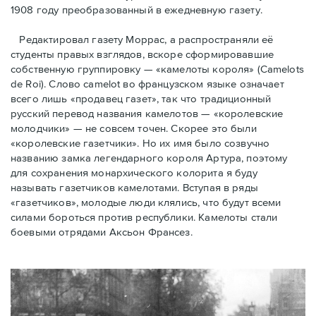
1908 году преобразованный в ежедневную газету.
Редактировал газету Моррас, а распространяли её
студенты правых взглядов, вскоре сформировавшие
собственную группировку — «камелоты короля» (Camelots
de Roi). Слово camelot во французском языке означает
всего лишь «продавец газет», так что традиционный
русский перевод названия камелотов — «королевские
молодчики» — не совсем точен. Скорее это были
«королевские газетчики». Но их имя было созвучно
названию замка легендарного короля Артура, поэтому
для сохранения монархического колорита я буду
называть газетчиков камелотами. Вступая в ряды
«газетчиков», молодые люди клялись, что будут всеми
силами бороться против республики. Камелоты стали
боевыми отрядами Аксьон Франсез.