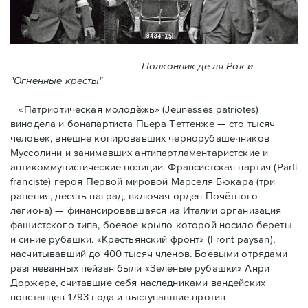
Полковник де ля Рок и
"Огненные кресты"
«Патриотическая молодёжь» (Jeunesses patriotes)
винодела и бонапартиста Пьера Тeттенже — cто тысяч
человек, внешне копировавших чернорубашечников
Муссолини и занимавших антипартламентаристские и
антикоммунистические позиции. Франсистская партия (Parti
franciste) героя Первой мировой Марселя Бюкара (три
ранения, десять наград, включая орден Почётного
легиона) — финансировавшаяся из Италии организация
фашистского типа, боевое крыло которой носило береты
и синие рубашки. «Крестьянский фронт» (Front paysan),
насчитывавший до 400 тысяч членов. Боевыми отрядами
разгневанных пейзан были «Зелёные рубашки» Анри
Доржере, считавшие себя наследниками вандейских
повстанцев 1793 года и выступавшие против