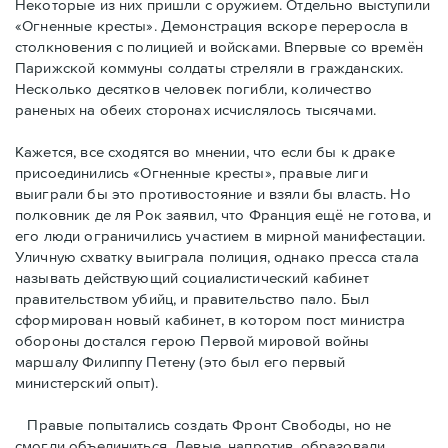
Некоторые из них пришли с оружием. Отдельно выступили
«Огненные кресты». Демонстрация вскоре переросла в
столкновения с полицией и войсками. Впервые со времён
Парижской коммуны солдаты стреляли в гражданских.
Несколько десятков человек погибли, количество
раненых на обеих сторонах исчислялось тысячами.
Кажется, все сходятся во мнении, что если бы к драке
присоединились «Огненные кресты», правые лиги
выиграли бы это противостояние и взяли бы власть. Но
полковник де ля Рок заявил, что Франция ещё не готова, и
его люди ограничились участием в мирной манифестации.
Уличную схватку выиграла полиция, однако пресса стала
называть действующий социалистический кабинет
правительством убийц, и правительство пало. Был
сформирован новый кабинет, в котором пост министра
обороны достался герою Первой мировой войны
маршалу Филиппу Петену (это был его первый
министерский опыт).
Правые пoпытались создать Фронт Свободы, но не
смогли объединиться. Левые, напротив, образовали