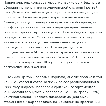
Националистов, консерваторов, монархистов и фашистов
объединяло неприятие парламентской системы Третьей
республики. Республика давала достаточно поводов для
презрения. Её деятели рассматривали политику как
бизнес, а государственную казну — как свой карман, так
что французская история того периода представляет
собой историю афер и скандалов. Но всеобщая коррупция
сосуществовала во Франции с демократией, поэтому
каждый новый скандал неизменно вёл к падению
очередного правительства. Третья республика
просуществовала 68 лет, и за это время в ней сменилось
более ста правительственных кабинетов (111, если я не
ошибаюсь в подсчётах). Фигура президента была в
республике номинальной.
Помимо критики парламентаризма, многие правые в той
или иной степени соглашались и со сформулированной в
1899 году Шарлем Моррасом критикой департаментов
(они желали вернуться к дореволюционным провинциям),
критикой экономического либерализма (они были
сторонниками корпоративизма), критикой централизации