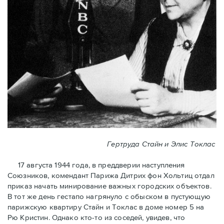
Гертруда Стайн и Элис Токлас
17 августа 1944 года, в преддверии наступления
Союзников, комендант Парижа Дитрих фон Хольтиц отдал
приказ начать минирование важных городских объектов.
В тот же день гестапо нагрянуло с обыском в пустующую
парижскую квартиру Стайн и Токлaс в домe номер 5 на
Рю Кристин. Однако кто-то из соседей, увидев, что