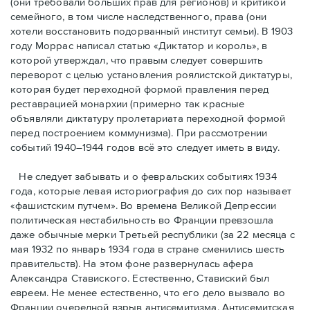
(они требовали бóльших прав для регионов) и критикой
семейного, в том числе наследственного, права (они
хотели восстановить подорванный институт семьи). В 1903
году Моррас написал статью «Диктатор и король», в
которой утверждал, что правым следует совершить
переворот с целью установления роялистской диктатуры,
которая будет переходной формой правления перед
реставрацией монархии (примерно так красные
объявляли диктатуру пролетариата переходной формой
перед построением коммунизма). При рассмотрении
событий 1940–1944 годов всё это следует иметь в виду.
Не следует забывать и о февральских событиях 1934
года, которые левая историография до сих пор называет
«фашистским путчем». Во времена Великой Депрессии
политическая нестабильность во Франции превзошла
даже обычные мерки Третьей республики (за 22 месяца с
мая 1932 по январь 1934 года в стране сменились шесть
правительств). На этом фоне развернулась афера
Александра Ставиского. Естественно, Ставиский был
евреем. Не менее естественно, что его дело вызвало во
Франции очередной взрыв антисемитизма. Антисемитская