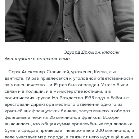
Эдуард Дрюмон, классик
французского антисемитизма.
Серж Александр Ставиский, уроженец Киева, сын
дантиста, 19 раз привлекался к уголовной ответственности
за мошенничество… и 19 раз был оправдан. У него были
связи и в полиции, и в министерстве юстиции, и в
политических кругах. На Рождество 1933 года в Байoнне
арестовали директора местного отделения одного из
крупнейших французских банков, запустившего в оборот
фальшивые чеки на 25 миллионов франков. Вскоре
выяснилось, что общая сумма привлечённых под липовые
бумаги средств превышает невероятные 200 миллионов, в
деле участвует мэр города, a связи от него идут ещё выше.