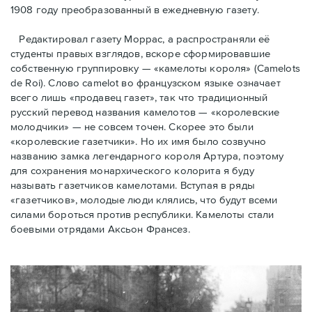
1908 году преобразованный в ежедневную газету.
Редактировал газету Моррас, а распространяли её
студенты правых взглядов, вскоре сформировавшие
собственную группировку — «камелоты короля» (Camelots
de Roi). Слово camelot во французском языке означает
всего лишь «продавец газет», так что традиционный
русский перевод названия камелотов — «королевские
молодчики» — не совсем точен. Скорее это были
«королевские газетчики». Но их имя было созвучно
названию замка легендарного короля Артура, поэтому
для сохранения монархического колорита я буду
называть газетчиков камелотами. Вступая в ряды
«газетчиков», молодые люди клялись, что будут всеми
силами бороться против республики. Камелоты стали
боевыми отрядами Аксьон Франсез.