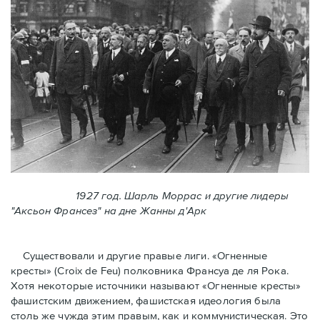
1927 год. Шарль Моррас и другие лидеры
"Аксьон Франсез" на дне Жанны д'Арк
Существовали и другие правые лиги. «Огненные
кресты» (Croix de Feu) полковника Франсуа де ля Рока.
Хотя некоторые источники называют «Огненные крeсты»
фашистским движением, фашистская идеология была
столь же чужда этим правым, как и коммунистическая. Это