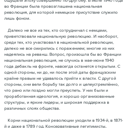
ощущали эпоху совершенно по-другому. В июле 1940 года
во Франции была провозглашена национальная
революция, для которой немецкое присутствие служило
лишь фоном.
Далеко не все из тех, кто сотрудничал с немцами,
приветствовали национальную революцию. И наоборот,
среди тех, кто участвовал в национальной революции,
далеко не все смирились с поражением; многие из них
надеялись на реванш. Вопрос, произошла бы во Франции
национальная революция, не случись в мае-июне 1940
года дебакль на фронте, навсегда останется открытым. С
одной стороны, ни до, ни после этой даты французским
крайне правым не удавалось прийти к власти. С другой
стороны, они вели борьбу так долго и целеустремлённо,
что рано или поздно могли преуспеть. У них были и
проработанная идеология, и хорошо организованные
структуры, и яркие лидеры, и широкая поддержка в
различных слоях общества.
Корни национальной революции уходили в 1934-й, в 1871-
й и даже в 1789 год. Консервативные легитимисты,