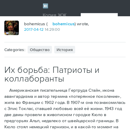
bohemicus (
bohemicus
) wrote,
2017
-
04
-
12
14:29:00
Categories:
Общество
История
Их борьба: Патриоты и
коллаборанты
Американская писательница Гертруда Стайн, икона
авангардизма и автор термина «потерянное поколение»,
жила во Франции с 1902 года. В 1907-м она познакомилась
с Элис Токлас, ставшей любовью всей её жизни. 1943 год
две дамы провели в живописном городке Кюло в
предгорьях Альп, недалеко от швейцарской границы. В
Кюло стоял немецкий гарнизон, и в какой-то момент на