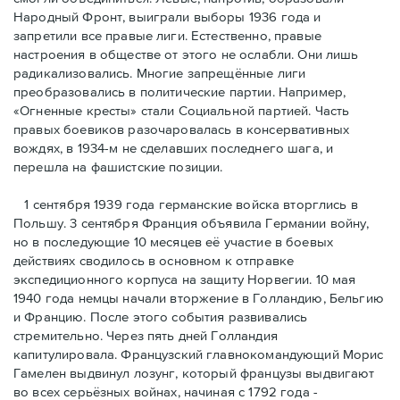
Народный Фронт, выиграли выборы 1936 года и
запретили все правые лиги. Естественно, правые
настроения в обществе от этого не ослабли. Они лишь
радикализовались. Многие запрещённые лиги
преобразовались в политические партии. Например,
«Огненные кресты» стали Социальной партией. Часть
правых боевиков разочаровалась в консервативных
вождях, в 1934-м не сделавших последнего шага, и
перешла на фашистские позиции.
1 сентября 1939 года германские войска вторглись в
Польшу. 3 сентября Франция объявила Германии войну,
но в последующие 10 месяцев её участие в боевых
действиях сводилось в основном к отправке
экспедиционного корпуса на защиту Норвегии. 10 мая
1940 года немцы начали вторжение в Голландию, Бельгию
и Францию. После этого события развивались
стремительно. Через пять дней Голландия
капитулировала. Французский главнокомандующий Морис
Гамелен выдвинул лозунг, который французы выдвигают
во всех серьёзных войнах, начиная с 1792 года -