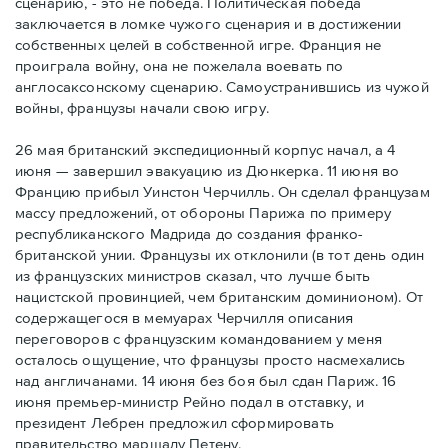
сценарию, - это не победа. Политическая победа
заключается в ломке чужого сценария и в достижении
собственных целей в собственной игре. Франция не
проиграла войну, она не пожелала воевать по
англосаксонскому сценарию. Самоустранившись из чужой
войны, французы начали свою игру.
26 мая британский экспедиционный корпус начал, а 4
июня — завершил эвакуацию из Дюнкерка. 11 июня во
Францию прибыл Уинстон Черчилль. Он сделал французам
массу предложений, от обороны Парижа по примеру
республиканского Мадрида до создания франко-
британской унии. Французы их отклонили (в тот день один
из французских министров сказал, что лучше быть
нацистской провинцией, чем британским доминионом). От
содержащегося в мемуарах Черчилля описания
переговоров с французским командованием у меня
осталось ощущение, что французы просто насмехались
над англичанами. 14 июня без боя был сдан Париж. 16
июня премьер-министр Рейно подал в отставку, и
президент Лебрен предложил сформировать
правительство маршалу Петену.