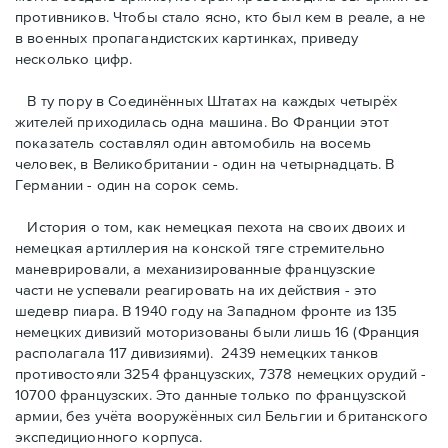
противников. Чтобы стало ясно, кто был кем в реале, а не
в военных пропагандистских картинках, приведу
несколько цифр.
В ту пору в Соединённых Штатах на каждых четырёх
жителей приходилась одна машина. Во Франции этот
показатель составлял один автомобиль на восемь
человек, в Великобритании - один на четырнадцать. В
Германии - один на сорок семь.
История о том, как немецкая пехота на своих двоих и
немeцкая артиллерия на конской тяге стремительно
маневрировали, а механизированные французские
части не успевали реагировать на их действия - это
шедевр пиара. В 1940 году на Западном фронте из 135
немецких дивизий моторизованы были лишь 16 (Франция
располагала 117 дивизиями). 2439 немецких танков
противостояли 3254 французских, 7378 немецких орудий -
10700 французских. Это данные только по французской
армии, без учёта вооружённых сил Бельгии и британского
экспедиционного корпуса.