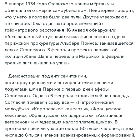
8 января 1934 года Ставиского нашли мёртвым и
объявили его смерть самоубийством. Некоторые говорят,
что у него в голове были две пули. Другие утверждают,
что выстрел был один, зато произведённый с
трёхметровoго расстояния. 16 января обнаружили
обезглавленный труп начальника финансового отдела
парижской прокуратуры Альбера Принса, занимавшегося
делом Cтавиского. 3 февраля префекта парижской
полиции Жана Шаппе перевели в Марокко. 6 февраля
правые лиги вышли на улицы.
Демонстрации под антисемитскими,
антикоррупционными и антиправительственными
лозунгами шли в Париже с первых дней аферы
Ставиского. Однако 6 февраля своих людей на площадь
Согласия призвали сразу все — «Патриотическая
молодёжь», «Королевские камелоты», «Французское
действие», «Французская солидарность», «Ассоциация
ветеранов» и «Федерация налогоплательщиков». В
протестах приняли участие около 50 тысяч человек, в том
числе до 6 тысяч членов военизированных формирований.