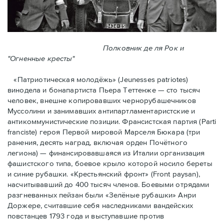
Полковник де ля Рок и
"Огненные кресты"
«Патриотическая молодёжь» (Jeunesses patriotes)
винодела и бонапартиста Пьера Тeттенже — cто тысяч
человек, внешне копировавших чернорубашечников
Муссолини и занимавших антипартламентаристские и
антикоммунистические позиции. Франсистская партия (Parti
franciste) героя Первой мировой Марселя Бюкара (три
ранения, десять наград, включая орден Почётного
легиона) — финансировавшаяся из Италии организация
фашистского типа, боевое крыло которой носило береты
и синие рубашки. «Крестьянский фронт» (Front paysan),
насчитывавший до 400 тысяч членов. Боевыми отрядами
разгневанных пейзан были «Зелёные рубашки» Анри
Доржере, считавшие себя наследниками вандейских
повстанцев 1793 года и выступавшие против