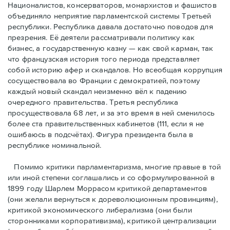
Националистов, консерваторов, монархистов и фашистов
объединяло неприятие парламентской системы Третьей
республики. Республика давала достаточно поводов для
презрения. Её деятели рассматривали политику как
бизнес, а государственную казну — как свой карман, так
что французская история того периода представляет
собой историю афер и скандалов. Но всеобщая коррупция
сосуществовала во Франции с демократией, поэтому
каждый новый скандал неизменно вёл к падению
очередного правительства. Третья республика
просуществовала 68 лет, и за это время в ней сменилось
более ста правительственных кабинетов (111, если я не
ошибаюсь в подсчётах). Фигура президента была в
республике номинальной.
Помимо критики парламентаризма, многие правые в той
или иной степени соглашались и со сформулированной в
1899 году Шарлем Моррасом критикой департаментов
(они желали вернуться к дореволюционным провинциям),
критикой экономического либерализма (они были
сторонниками корпоративизма), критикой централизации