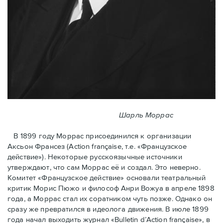
Шарль Моррас
В 1899 году Моррас присоединился к организации
Аксьон Франсез (Action française, т.е. «Французское
действие»). Некоторые русскоязычные источники
утверждают, что сам Моррас её и создал. Это неверно.
Комитет «Французское действие» основали театральный
критик Морис Пюжо и философ Анри Вожуа в апреле 1898
года, а Моррас стал их соратником чуть позже. Однако он
сразу же превратился в идеолога движения. В июле 1899
года начал выходить журнал «Bulletin d’Action française», в