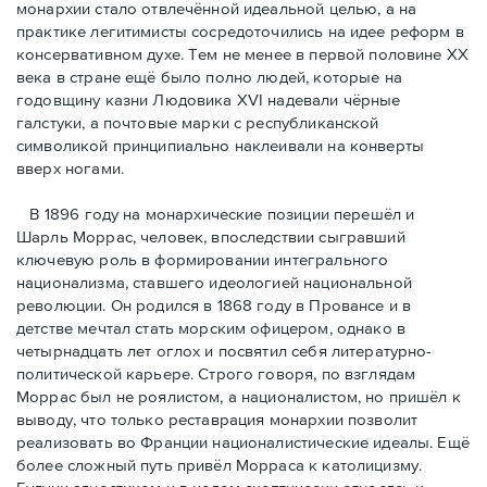
монархии стало отвлечённой идеальной целью, а на
практике легитимисты сосредоточились на идее реформ в
консервативном духе. Тем не менее в первой половине ХХ
века в стране ещё было полно людей, которые на
годовщину казни Людовика XVI надевали чёрные
галстуки, а почтовые марки с республиканской
символикой принципиально наклеивали на конверты
вверх ногами.
В 1896 году на монархические позиции перешёл и
Шарль Моррас, человек, впоследствии сыгравший
ключевую роль в формировании интегрального
национализма, ставшего идеологией национальной
революции. Он родился в 1868 году в Провансе и в
детстве мечтал стать морским офицером, однако в
четырнадцать лет оглох и посвятил себя литературно-
политической карьере. Строго говоря, по взглядам
Моррас был не роялистом, а националистом, но пришёл к
выводу, что только реставрация монархии позволит
реализовать во Франции националистические идеалы. Ещё
более сложный путь привёл Морраса к католицизму.