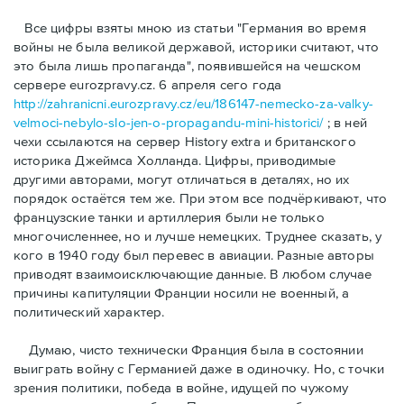
Bсе цифры взяты мною из статьи "Германия во время
войны не была великой державой, историки считают, что
это была лишь пропаганда", появившейся на чешском
сервере eurozpravy.cz. 6 апреля сего года
http://zahranicni.eurozpravy.cz/eu/186147-nemecko-za-valky-
velmoci-nebylo-slo-jen-o-propagandu-mini-historici/
; в ней
чехи ссылаются на сервер History extra и британского
историка Джеймса Холланда. Цифры, привoдимые
другими авторами, могут отличаться в деталях, но их
порядок остаётся тем же. При этом все подчёркивают, что
французские танки и артиллерия были не только
многочисленнее, но и лучше немецких. Труднее сказать, у
кого в 1940 году был перевес в авиации. Разные авторы
приводят взаимоисключающие данные. В любом случае
причины капитуляции Франции носили не военный, а
политический характер.
Думаю, чисто технически Франция была в состоянии
выиграть войну с Германией даже в одиночку. Но, с точки
зрения политики, победа в войне, идущей по чужому