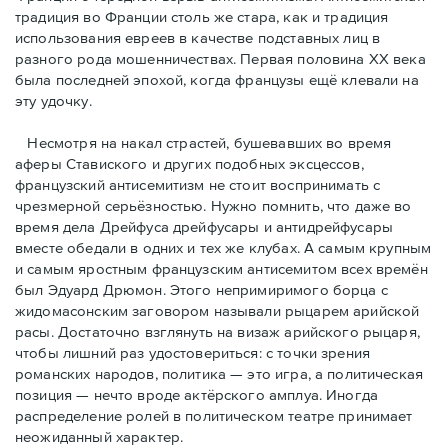
традиция во Франции столь же стара, как и традиция
использования евреев в качестве подставных лиц в
разного рода мошенничествах. Первая половина ХХ века
была последней эпохой, когда французы ещё клевали на
эту удочку.
Несмотря на накал страстей, бушевавших во время
аферы Ставиского и других подобных эксцессов,
французский антисемитизм не стоит воспринимать с
чрезмерной серьёзностью. Нужно помнить, что даже во
время дела Дрейфуса дрейфусары и антидрейфусары
вместе обедали в одних и тех же клубах. А самым крупным
и самым яростным французским антисемитом всех времён
был Эдуард Дрюмон. Этого непримиримого борца с
жидомасонским заговором называли рыцарем арийской
расы. Достаточно взглянуть на визаж арийского рыцаря,
чтобы лишний раз удостовериться: с точки зрения
романских народов, политика — это игра, а политическая
позиция — нечто вроде актёрского амплуа. Иногда
распределение ролей в политическом театре принимает
неожиданный характер.