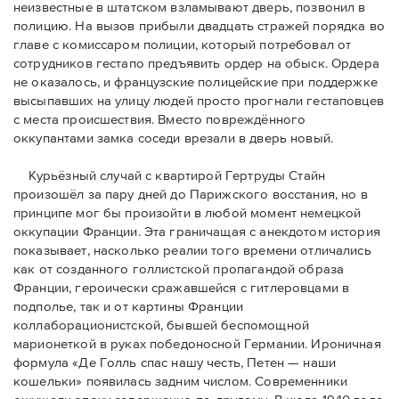
неизвестные в штатском взламывают дверь, позвонил в
полицию. На вызов прибыли двадцать стражей порядка во
главе с комиссаром полиции, который потребовал от
сотрудников гестапо предъявить ордер на обыск. Ордера
не оказалось, и французские полицейские при поддержке
высыпавших на улицу людей просто прогнали гестаповцев
с места происшествия. Вместо повреждённого
оккупантами замка соседи врезали в дверь новый.
Курьёзный случай с квартирой Гертруды Стайн
произошёл за пару дней до Парижского восстания, но в
принципe мог бы произойти в любой момент немецкой
оккупации Франции. Эта граничащая с анекдотом история
показывает, насколько реалии того времени отличались
как от созданного голлистской пропагандой образа
Франции, героически сражавшейся с гитлеровцами в
подполье, так и от картины Франции
коллаборационистской, бывшей беспомощной
марионеткой в руках победоносной Германии. Ироничная
формула «Де Голль спас нашу честь, Петен — наши
кошельки» появилась задним числом. Современники