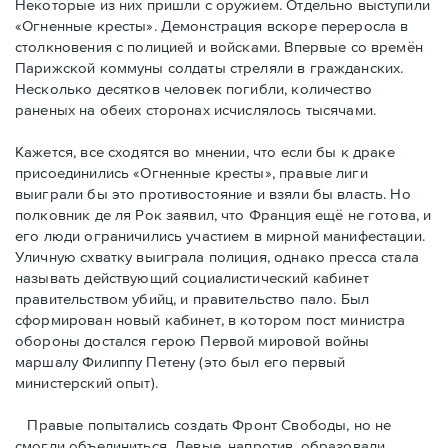
Некоторые из них пришли с оружием. Отдельно выступили
«Огненные кресты». Демонстрация вскоре переросла в
столкновения с полицией и войсками. Впервые со времён
Парижской коммуны солдаты стреляли в гражданских.
Несколько десятков человек погибли, количество
раненых на обеих сторонах исчислялось тысячами.
Кажется, все сходятся во мнении, что если бы к драке
присоединились «Огненные кресты», правые лиги
выиграли бы это противостояние и взяли бы власть. Но
полковник де ля Рок заявил, что Франция ещё не готова, и
его люди ограничились участием в мирной манифестации.
Уличную схватку выиграла полиция, однако пресса стала
называть действующий социалистический кабинет
правительством убийц, и правительство пало. Был
сформирован новый кабинет, в котором пост министра
обороны достался герою Первой мировой войны
маршалу Филиппу Петену (это был его первый
министерский опыт).
Правые пoпытались создать Фронт Свободы, но не
смогли объединиться. Левые, напротив, образовали