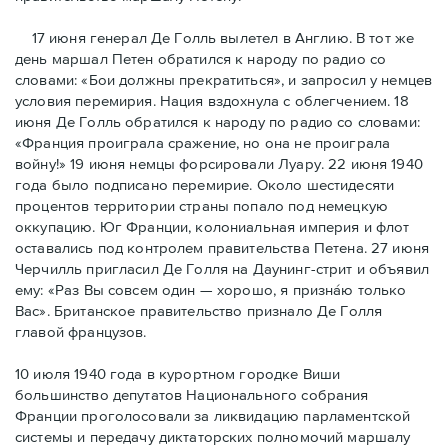
17 июня генерал Де Голль вылетел в Англию. В тот же
день маршал Петен обратился к народу по радио со
словами: «Бои должны прекратиться», и запросил у немцев
условия перемирия. Нация вздохнула с облегчением. 18
июня Де Голль обратился к народу по радио со словами:
«Франция проиграла сражение, но она не проиграла
войну!» 19 июня немцы форсировали Луару. 22 июня 1940
года было подписано перемирие. Около шестидесяти
процентов территории страны попало под немецкую
оккупацию. Юг Франции, колониальная империя и флот
оставались под контролем правительства Петена. 27 июня
Черчилль пригласил Де Голля на Даунинг-стрит и объявил
ему: «Раз Вы совсем один — хорошо, я признáю только
Вас». Британское правительство признало Де Голля
главой французов.
10 июля 1940 года в курортном городке Виши
большинство депутатов Национального собрания
Франции проголосовали за ликвидацию парламентской
системы и передачу диктаторских полномочий маршалу