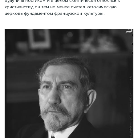
Будучи агностиком и в целом скептически относясь к
христианству, он тем не менее считал католическую
церковь фундаментом французской культуры.