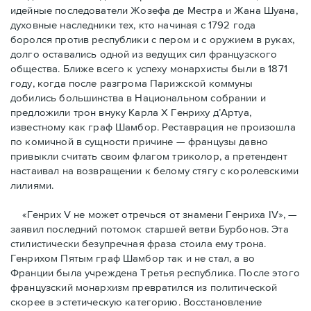
идейные последователи Жозефа де Местра и Жана Шуана,
духовные наследники тех, кто начиная с 1792 года
боролся против республики с пером и с оружием в руках,
долго оставались одной из ведущих сил французского
общества. Ближе всего к успеху монархисты были в 1871
году, когда после разгрома Парижской коммуны
добились большинства в Национальном собрании и
предложили трон внуку Карла Х Генриху д’Артуа,
известному как граф Шамбор. Реставрация не произошла
по комичной в сущности причине — французы давно
привыкли считать своим флагoм триколор, а претендент
настаивал на возвращении к белому стягу с королевскими
лилиями.
«Генрих V не может отречься от знамени Генриха IV», —
заявил последний потомок старшей ветви Бурбонов. Эта
стилистически безупречная фраза стоила ему трона.
Генрихом Пятым граф Шамбор так и не стал, а во
Франции была учреждена Третья республика. После этого
французский монархизм превратился из политической
скорее в эстетическую категорию. Восстановление