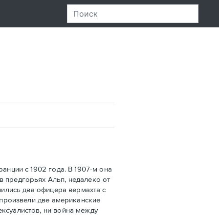
нции с 1902 года. В 1907-м она
в предгорьях Альп, недалеко от
лились два офицера вермахта с
х произвели две американские
ексуалистов, ни война между