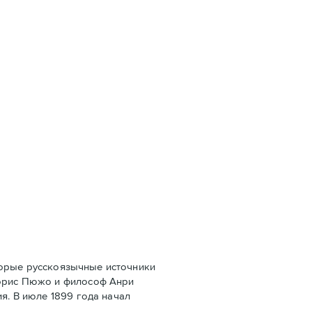
оторые русскоязычные источники
Морис Пюжо и философ Анри
я. В июле 1899 года начал