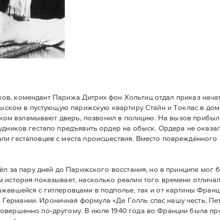
ков, комендант Парижа Дитрих фон Хольтиц отдал приказ нач
обыском в пустующую парижскую квартиру Стайн и Токлaс в дом
атском взламывают дверь, позвонил в полицию. На вызов прибы
удников гестапо предъявить ордер на обыск. Ордера не оказал
ли гестаповцев с места происшествия. Вместо повреждённого 
 за пару дней до Парижского восстания, но в принципe мог 
 история показывает, насколько реалии того времени отличал
ажавшейся с гитлеровцами в подполье, так и от картины Фран
Германии. Ироничная формула «Де Голль спас нашу честь, Пе
совершенно по-другому. В июле 1940 года во Франции была п