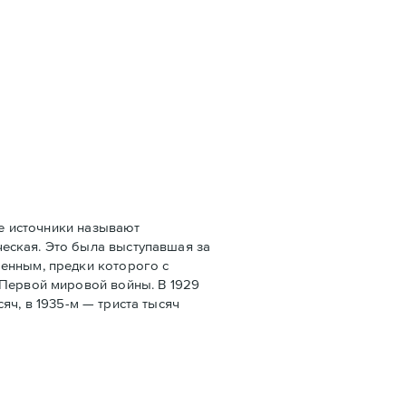
е источники называют
еская. Это была выступавшая за
оенным, предки которого с
 Первой мировой войны. В 1929
сяч, в 1935-м — триста тысяч