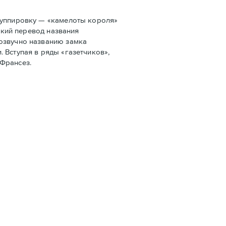
руппировку — «камелоты короля»
ский перевод названия
созвучно названию замка
 Вступая в ряды «газетчиков»,
 Франсез.