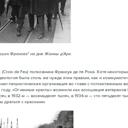
ксьон Франсез" на дне Жанны д'Арк
Croix de Feu) полковника Франсуа де ля Рока. Хотя некоторы
еология была столь же чужда этим правым, как и коммунистич
нал-патриотическая организация во главе с потомственным в
 году. «Огненные кресты» возникли как ассоциация ветеранов
сяч, в 1932-м — восемьдесят тысяч, в 1934-м — сто пятьдесят ты
ы драться с красными.