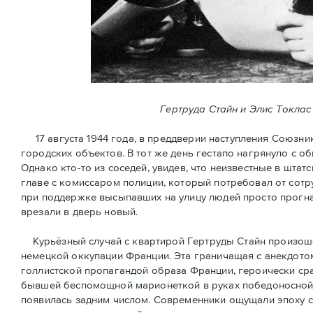
Гертруда Стайн и Элис Токлас
17 августа 1944 года, в преддверии наступления Союзни
городских объектов. В тот же день гестапо нагрянуло с 
Однако кто-то из соседей, увидев, что неизвестные в шт
главе с комиссаром полиции, который потребовал от сотр
при поддержке высыпавших на улицу людей просто прогна
врезали в дверь новый.
Курьёзный случай с квартирой Гертруды Стайн произошёл
немецкой оккупации Франции. Эта граничащая с анекдотом
голлистской пропагандой образа Франции, героически ср
бывшей беспомощной марионеткой в руках победоносной 
появилась задним числом. Современники ощущали эпоху 