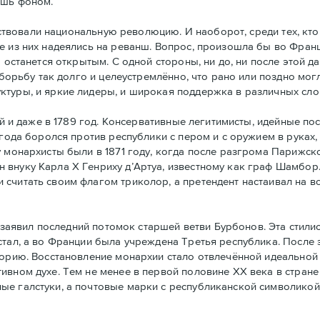
ишь фоном.
ствовали национальную революцию. И наоборот, среди тех, кто
е из них надеялись на реванш. Вопрос, произошла бы во Фран
а останется открытым. С одной стороны, ни до, ни после этой 
 борьбу так долго и целеустремлённо, что рано или поздно могл
ктуры, и яркие лидеры, и широкая поддержка в различных сло
й и даже в 1789 год. Консервативные легитимисты, идейные по
 года боролся против республики с пером и с оружием в руках,
у монархисты были в 1871 году, когда после разгрома Парижс
 внуку Карла Х Генриху д’Артуа, известному как граф Шамбор
считать своим флагoм триколор, а претендент настаивал на в
заявил последний потомок старшей ветви Бурбонов. Эта стили
стал, а во Франции была учреждена Третья республика. После
горию. Восстановление монархии стало отвлечённой идеальной 
ивном духе. Тем не менее в первой половине ХХ века в стран
ые галстуки, а почтовые марки с республиканской символикой