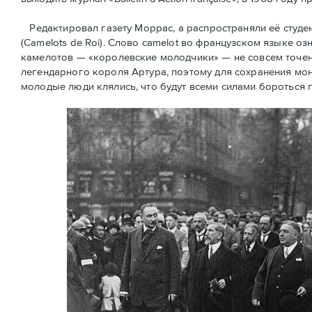
Редактировал газету Моррас, а распространяли её студ
(Camelots de Roi). Слово camelot во французском языке оз
камелотов — «королевские молодчики» — не совсем точен
легендарного короля Артура, поэтому для сохранения мон
молодые люди клялись, что будут всеми силами бороться 