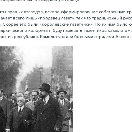
енты правых взглядов, вскоре сформировавшие собственную г
начает всего лишь «продавец газет», так что традиционный рус
. Скорее это были «королевские газетчики». Но их имя было 
архического колорита я буду называть газетчиков камелотами.
против республики. Камелоты стали боевыми отрядами Аксьон