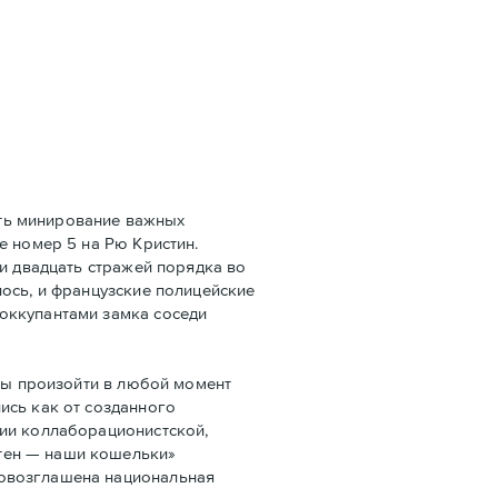
ать минирование важных
e номер 5 на Рю Кристин.
ли двадцать стражей порядка во
ось, и французские полицейские
оккупантами замка соседи
бы произойти в любой момент
ись как от созданного
ции коллаборационистской,
тен — наши кошельки»
ровозглашена национальная