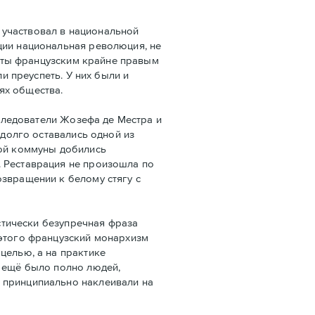
 участвовал в национальной
ции национальная революция, не
даты французским крайне правым
и преуспеть. У них были и
ях общества.
следователи Жозефа де Местра и
 долго оставались одной из
кой коммуны добились
. Реставрация не произошла по
озвращении к белому стягу с
стически безупречная фраза
 этого французский монархизм
целью, а на практике
е ещё было полно людей,
 принципиально наклеивали на