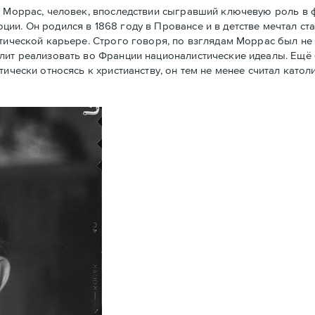
 Моррас, человек, впоследствии сыгравший ключевую роль в
ии. Он родился в 1868 году в Провансе и в детстве мечтал ст
тической карьере. Строго говоря, по взглядам Моррас был не 
олит реализовать во Франции националистические идеалы. Ещё
тически относясь к христианству, он тем не менее считал кат