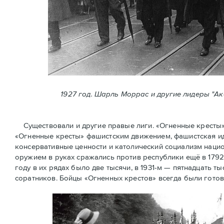
1927 год. Шарль Моррас и другие лидеры "А
Существовали и другие правые лиги. «Огненные кресты» (
«Огненные крeсты» фашистским движением, фашистская ид
консервативные ценности и католический социализм нацио
оружием в руках сражались против республики ещё в 1792
году в их рядах было две тысячи, в 1931-м — пятнадцать ты
соратников. Бойцы «Огненных крестов» всегда были готов