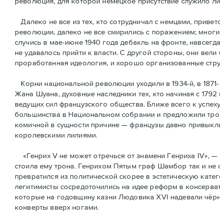
революция, для которой немецкое присутствие служило л
Далеко не все из тех, кто сотрудничал с немцами, привет
революции, далеко не все смирились с поражением; многи
случись в мае-июне 1940 года дебакль на фронте, навсегд
не удавалось прийти к власти. С другой стороны, они вели
проработанная идеология, и хорошо организованные стру
Корни национальной революции уходили в 1934-й, в 1871-
Жана Шуана, духовные наследники тех, кто начиная с 1792
ведущих сил французского общества. Ближе всего к успех
большинства в Национальном собрании и предложили трон
комичной в сущности причине — французы давно привыкли 
королевскими лилиями.
«Генрих V не может отречься от знамени Генриха IV», — 
стоила ему трона. Генрихом Пятым граф Шамбор так и не 
превратился из политической скорее в эстетическую кате
легитимисты сосредоточились на идее реформ в консерват
которые на годовщину казни Людовика XVI надевали чёрн
конверты вверх ногами.