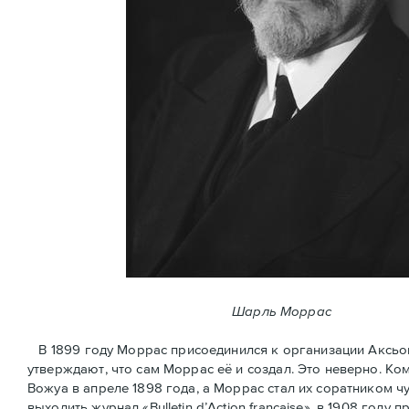
Шарль Моррас
В 1899 году Моррас присоединился к организации Аксьон Ф
утверждают, что сам Моррас её и создал. Это неверно. К
Вожуа в апреле 1898 года, а Моррас стал их соратником ч
выходить журнал «Bulletin d’Action française», в 1908 год