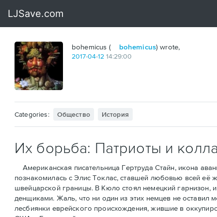
bohemicus (
bohemicus
) wrote,
2017
-
04
-
12
14:29:00
Categories:
Общество
История
Их борьба: Патриоты и колл
Американская писательница Гертруда Стайн, икона аванга
познакомилась с Элис Токлас, ставшей любовью всей её ж
швейцарской границы. В Кюло стоял немецкий гарнизон, и 
денщиками. Жаль, что ни один из этих немцев не оставил 
лесбиянки еврейского происхождения, жившие в оккупиров