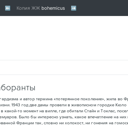
аборанты
рдизма и автор термина «потерянное поколение», жила во Фра
изни. 1943 год две дамы провели в живописном городке Кюло 
в какой-то момент на вилле, где обитали Стайн и Токлас, посе
мемуаров. Было бы интересно узнать, какое впечатление на ни
анной Франции так, словно ни холокост, ни гонения на гомос