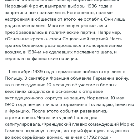
Народный Фронт, выиграли выборы 1936 года и
запретили все правые лиги. Естественно, правые
настроения в обществе от этого не ослабли. Они лишь
радикализовались. Многие запрещённые лиги
преобразовались в политические партии. Например,
«Огненные кресты» стали Социальной партией. Часть
правых боевиков разочаровалась в консервативных
вождях, в 1934-м не сделавших последнего шага, и
перешла на фашистские позиции.
1 сентября 1939 года германские войска вторглись в
Польшу. 3 сентября Франция объявила Германии войну,
но в последующие 10 месяцев её участие в боевых
действиях сводилось в основном к отправке
экспедиционного корпуса на защиту Норвегии. 10 мая
1940 года немцы начали вторжение в Голландию, Бельгию
и Францию. После этого события развивались
стремительно. Через пять дней Голландия
капитулировала. Французский главнокомандующий Морис
Гамелен выдвинул лозунг, который французы выдвигают
во всех серьёзных войнах, начиная с 1792 года -