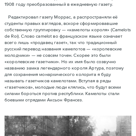
1908 году преобразованный в ежедневную газету.
Редактировал газету Моррас, а распространяли её
студенты правых взглядов, вскоре сформировавшие
собственную группировку — «камелоты короля» (Camelots
de Roi). Слово camelot во французском языке означает
всего лишь «продавец газет», так что традиционный
русский перевод названия камелотов — «королевские
молодчики» — не совсем точен. Скорее это были
«королевские газетчики». Но их имя было созвучно
названию замка легендарного короля Артура, поэтому
для сохранения монархического колорита я буду
называть газетчиков камелотами. Вступая в ряды
«газетчиков», молодые люди клялись, что будут всеми
силами бороться против республики. Камелоты стали
боевыми отрядами Аксьон Франсез.