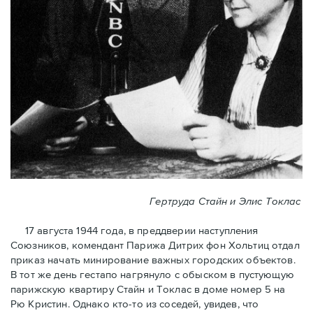
Гертруда Стайн и Элис Токлас
17 августа 1944 года, в преддверии наступления
Союзников, комендант Парижа Дитрих фон Хольтиц отдал
приказ начать минирование важных городских объектов.
В тот же день гестапо нагрянуло с обыском в пустующую
парижскую квартиру Стайн и Токлaс в домe номер 5 на
Рю Кристин. Однако кто-то из соседей, увидев, что