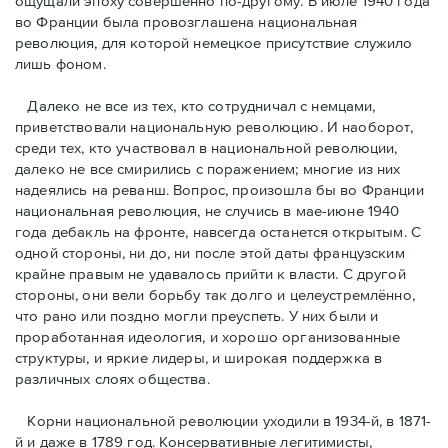
ощущали эпоху совершенно по-другому. В июле 1940 года
во Франции была провозглашена национальная
революция, для которой немецкое присутствие служило
лишь фоном.
Далеко не все из тех, кто сотрудничал с немцами,
приветствовали национальную революцию. И наоборот,
среди тех, кто участвовал в национальной революции,
далеко не все смирились с поражением; многие из них
надеялись на реванш. Вопрос, произошла бы во Франции
национальная революция, не случись в мае-июне 1940
года дебакль на фронте, навсегда останется открытым. С
одной стороны, ни до, ни после этой даты французским
крайне правым не удавалось прийти к власти. С другой
стороны, они вели борьбу так долго и целеустремлённо,
что рано или поздно могли преуспеть. У них были и
проработанная идеология, и хорошо организованные
структуры, и яркие лидеры, и широкая поддержка в
различных слоях общества.
Корни национальной революции уходили в 1934-й, в 1871-
й и даже в 1789 год. Консервативные легитимисты,