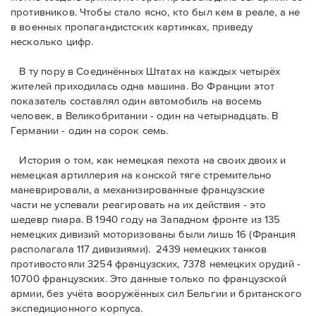
противников. Чтобы стало ясно, кто был кем в реале, а не
в военных пропагандистских картинках, приведу
несколько цифр.
В ту пору в Соединённых Штатах на каждых четырёх
жителей приходилась одна машина. Во Франции этот
показатель составлял один автомобиль на восемь
человек, в Великобритании - один на четырнадцать. В
Германии - один на сорок семь.
История о том, как немецкая пехота на своих двоих и
немeцкая артиллерия на конской тяге стремительно
маневрировали, а механизированные французские
части не успевали реагировать на их действия - это
шедевр пиара. В 1940 году на Западном фронте из 135
немецких дивизий моторизованы были лишь 16 (Франция
располагала 117 дивизиями). 2439 немецких танков
противостояли 3254 французских, 7378 немецких орудий -
10700 французских. Это данные только по французской
армии, без учёта вооружённых сил Бельгии и британского
экспедиционного корпуса.