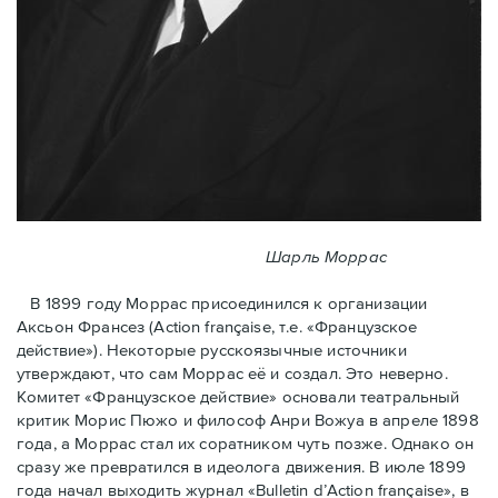
Шарль Моррас
В 1899 году Моррас присоединился к организации
Аксьон Франсез (Action française, т.е. «Французское
действие»). Некоторые русскоязычные источники
утверждают, что сам Моррас её и создал. Это неверно.
Комитет «Французское действие» основали театральный
критик Морис Пюжо и философ Анри Вожуа в апреле 1898
года, а Моррас стал их соратником чуть позже. Однако он
сразу же превратился в идеолога движения. В июле 1899
года начал выходить журнал «Bulletin d’Action française», в