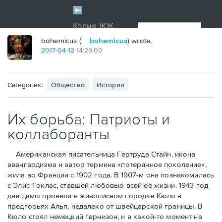
bohemicus (
bohemicus
) wrote,
2017
-
04
-
12
14:29:00
Categories:
Общество
История
Их борьба: Патриоты и
коллаборанты
Американская писательница Гертруда Стайн, икона
авангардизма и автор термина «потерянное поколение»,
жила во Франции с 1902 года. В 1907-м она познакомилась
с Элис Токлас, ставшей любовью всей её жизни. 1943 год
две дамы провели в живописном городке Кюло в
предгорьях Альп, недалеко от швейцарской границы. В
Кюло стоял немецкий гарнизон, и в какой-то момент на