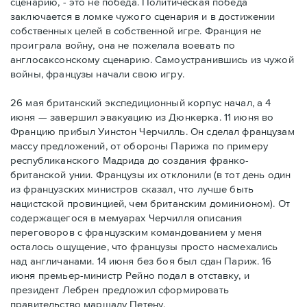
сценарию, - это не победа. Политическая победа
заключается в ломке чужого сценария и в достижении
собственных целей в собственной игре. Франция не
проиграла войну, она не пожелала воевать по
англосаксонскому сценарию. Самоустранившись из чужой
войны, французы начали свою игру.
26 мая британский экспедиционный корпус начал, а 4
июня — завершил эвакуацию из Дюнкерка. 11 июня во
Францию прибыл Уинстон Черчилль. Он сделал французам
массу предложений, от обороны Парижа по примеру
республиканского Мадрида до создания франко-
британской унии. Французы их отклонили (в тот день один
из французских министров сказал, что лучше быть
нацистской провинцией, чем британским доминионом). От
содержащегося в мемуарах Черчилля описания
переговоров с французским командованием у меня
осталось ощущение, что французы просто насмехались
над англичанами. 14 июня без боя был сдан Париж. 16
июня премьер-министр Рейно подал в отставку, и
президент Лебрен предложил сформировать
правительство маршалу Петену.