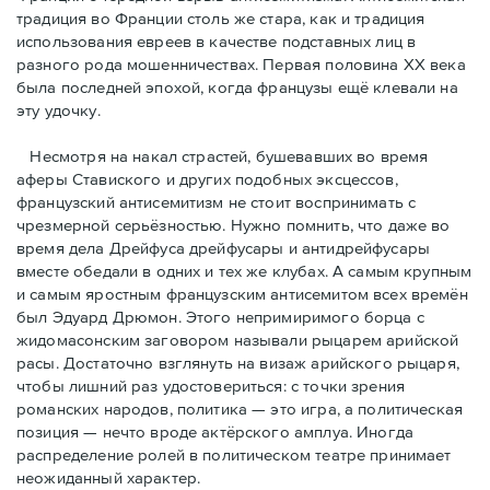
традиция во Франции столь же стара, как и традиция
использования евреев в качестве подставных лиц в
разного рода мошенничествах. Первая половина ХХ века
была последней эпохой, когда французы ещё клевали на
эту удочку.
Несмотря на накал страстей, бушевавших во время
аферы Ставиского и других подобных эксцессов,
французский антисемитизм не стоит воспринимать с
чрезмерной серьёзностью. Нужно помнить, что даже во
время дела Дрейфуса дрейфусары и антидрейфусары
вместе обедали в одних и тех же клубах. А самым крупным
и самым яростным французским антисемитом всех времён
был Эдуард Дрюмон. Этого непримиримого борца с
жидомасонским заговором называли рыцарем арийской
расы. Достаточно взглянуть на визаж арийского рыцаря,
чтобы лишний раз удостовериться: с точки зрения
романских народов, политика — это игра, а политическая
позиция — нечто вроде актёрского амплуа. Иногда
распределение ролей в политическом театре принимает
неожиданный характер.