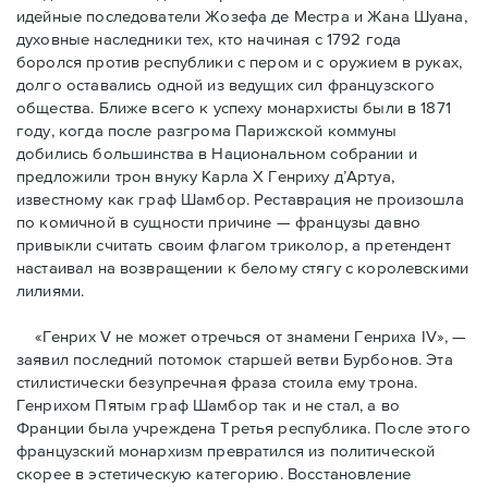
идейные последователи Жозефа де Местра и Жана Шуана,
духовные наследники тех, кто начиная с 1792 года
боролся против республики с пером и с оружием в руках,
долго оставались одной из ведущих сил французского
общества. Ближе всего к успеху монархисты были в 1871
году, когда после разгрома Парижской коммуны
добились большинства в Национальном собрании и
предложили трон внуку Карла Х Генриху д’Артуа,
известному как граф Шамбор. Реставрация не произошла
по комичной в сущности причине — французы давно
привыкли считать своим флагoм триколор, а претендент
настаивал на возвращении к белому стягу с королевскими
лилиями.
«Генрих V не может отречься от знамени Генриха IV», —
заявил последний потомок старшей ветви Бурбонов. Эта
стилистически безупречная фраза стоила ему трона.
Генрихом Пятым граф Шамбор так и не стал, а во
Франции была учреждена Третья республика. После этого
французский монархизм превратился из политической
скорее в эстетическую категорию. Восстановление