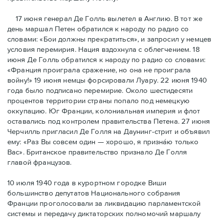
17 июня генерал Де Голль вылетел в Англию. В тот же
день маршал Петен обратился к народу по радио со
словами: «Бои должны прекратиться», и запросил у немцев
условия перемирия. Нация вздохнула с облегчением. 18
июня Де Голль обратился к народу по радио со словами:
«Франция проиграла сражение, но она не проиграла
войну!» 19 июня немцы форсировали Луару. 22 июня 1940
года было подписано перемирие. Около шестидесяти
процентов территории страны попало под немецкую
оккупацию. Юг Франции, колониальная империя и флот
оставались под контролем правительства Петена. 27 июня
Черчилль пригласил Де Голля на Даунинг-стрит и объявил
ему: «Раз Вы совсем один — хорошо, я признáю только
Вас». Британское правительство признало Де Голля
главой французов.
10 июля 1940 года в курортном городке Виши
большинство депутатов Национального собрания
Франции проголосовали за ликвидацию парламентской
системы и передачу диктаторских полномочий маршалу