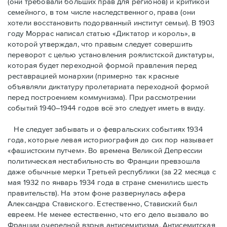
(они требовали бóльших прав для регионов) и критикой
семейного, в том числе наследственного, права (они
хотели восстановить подорванный институт семьи). В 1903
году Моррас написал статью «Диктатор и король», в
которой утверждал, что правым следует совершить
переворот с целью установления роялистской диктатуры,
которая будет переходной формой правления перед
реставрацией монархии (примерно так красные
объявляли диктатуру пролетариата переходной формой
перед построением коммунизма). При рассмотрении
событий 1940–1944 годов всё это следует иметь в виду.
Не следует забывать и о февральских событиях 1934
года, которые левая историография до сих пор называет
«фашистским путчем». Во времена Великой Депрессии
политическая нестабильность во Франции превзошла
даже обычные мерки Третьей республики (за 22 месяца с
мая 1932 по январь 1934 года в стране сменились шесть
правительств). На этом фоне развернулась афера
Александра Ставиского. Естественно, Ставиский был
евреем. Не менее естественно, что его дело вызвало во
Франции очередной взрыв антисемитизма. Антисемитская