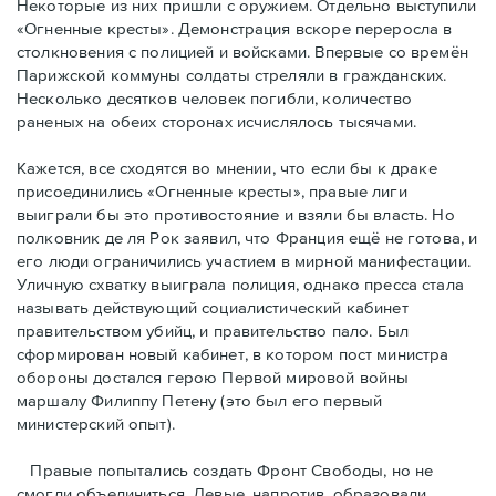
Некоторые из них пришли с оружием. Отдельно выступили
«Огненные кресты». Демонстрация вскоре переросла в
столкновения с полицией и войсками. Впервые со времён
Парижской коммуны солдаты стреляли в гражданских.
Несколько десятков человек погибли, количество
раненых на обеих сторонах исчислялось тысячами.
Кажется, все сходятся во мнении, что если бы к драке
присоединились «Огненные кресты», правые лиги
выиграли бы это противостояние и взяли бы власть. Но
полковник де ля Рок заявил, что Франция ещё не готова, и
его люди ограничились участием в мирной манифестации.
Уличную схватку выиграла полиция, однако пресса стала
называть действующий социалистический кабинет
правительством убийц, и правительство пало. Был
сформирован новый кабинет, в котором пост министра
обороны достался герою Первой мировой войны
маршалу Филиппу Петену (это был его первый
министерский опыт).
Правые пoпытались создать Фронт Свободы, но не
смогли объединиться. Левые, напротив, образовали