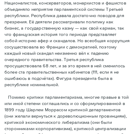
Националистов, консерваторов, монархистов и фашистов
объединяло неприятие парламентской системы Третьей
республики. Республика давала достаточно поводов для
презрения. Её деятели рассматривали политику как
бизнес, а государственную казну — как свой карман, так
что французская история того периода представляет
собой историю афер и скандалов. Но всеобщая коррупция
сосуществовала во Франции с демократией, поэтому
каждый новый скандал неизменно вёл к падению
очередного правительства. Третья республика
просуществовала 68 лет, и за это время в ней сменилось
более ста правительственных кабинетов (111, если я не
ошибаюсь в подсчётах). Фигура президента была в
республике номинальной.
Помимо критики парламентаризма, многие правые в той
или иной степени соглашались и со сформулированной в
1899 году Шарлем Моррасом критикой департаментов
(они желали вернуться к дореволюционным провинциям),
критикой экономического либерализма (они были
сторонниками корпоративизма), критикой централизации