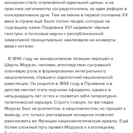
монархии стало отвлечённой идеальной целью, а на
практике легитимисты сосредоточились на идее реформ в
консервативном духе. Тем не менее в первой половине ХХ
века в стране ещё было полно людей, которые на
годовщину казни Людовика XVI надевали чёрные
галстуки, а почтовые марки с республиканской
символикой принципиально наклеивали на конверты
вверх ногами.
В 1896 году на монархические позиции перешёл и
Шарль Моррас, человек, впоследствии сыгравший
ключевую роль в формировании интегрального
национализма, ставшего идеологией национальной
революции. Он родился в 1868 году в Провансе и в
детстве мечтал стать морским офицером, однако в
четырнадцать лет оглох и посвятил себя литературно-
политической карьере. Строго говоря, по взглядам
Моррас был не роялистом, а националистом, но пришёл к
выводу, что только реставрация монархии позволит
реализовать во Франции националистические идеалы. Ещё
более сложный путь привёл Морраса к католицизму.