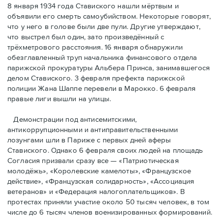
8 января 1934 года Ставиского нашли мёртвым и
объявили его смерть самоубийством. Некоторые говорят,
что у него в голове были две пули. Другие утверждают,
что выстрел был один, зато произведённый с
трёхметровoго расстояния. 16 января обнаружили
обезглавленный труп начальника финансового отдела
парижской прокуратуры Альбера Принса, занимавшегося
делом Cтавиского. 3 февраля префекта парижской
полиции Жана Шаппе перевели в Марокко. 6 февраля
правые лиги вышли на улицы.
Демонстрации под антисемитскими,
антикоррупционными и антиправительственными
лозунгами шли в Париже с первых дней аферы
Ставиского. Однако 6 февраля своих людей на площадь
Согласия призвали сразу все — «Патриотическая
молодёжь», «Королевские камелоты», «Французское
действие», «Французская солидарность», «Ассоциация
ветеранов» и «Федерация налогоплательщиков». В
протестах приняли участие около 50 тысяч человек, в том
числе до 6 тысяч членов военизированных формирований.