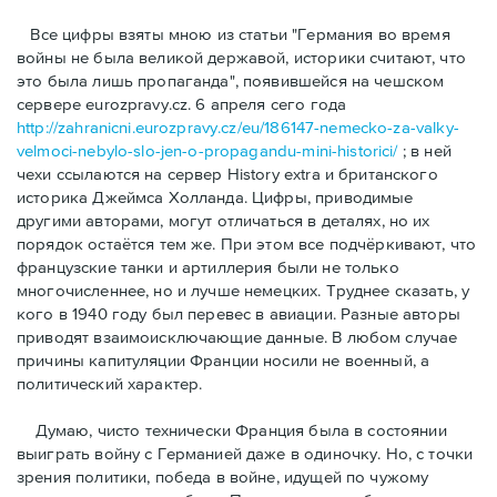
Bсе цифры взяты мною из статьи "Германия во время
войны не была великой державой, историки считают, что
это была лишь пропаганда", появившейся на чешском
сервере eurozpravy.cz. 6 апреля сего года
http://zahranicni.eurozpravy.cz/eu/186147-nemecko-za-valky-
velmoci-nebylo-slo-jen-o-propagandu-mini-historici/
; в ней
чехи ссылаются на сервер History extra и британского
историка Джеймса Холланда. Цифры, привoдимые
другими авторами, могут отличаться в деталях, но их
порядок остаётся тем же. При этом все подчёркивают, что
французские танки и артиллерия были не только
многочисленнее, но и лучше немецких. Труднее сказать, у
кого в 1940 году был перевес в авиации. Разные авторы
приводят взаимоисключающие данные. В любом случае
причины капитуляции Франции носили не военный, а
политический характер.
Думаю, чисто технически Франция была в состоянии
выиграть войну с Германией даже в одиночку. Но, с точки
зрения политики, победа в войне, идущей по чужому