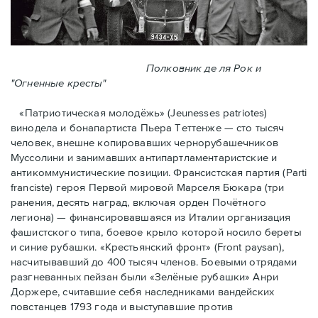
Полковник де ля Рок и
"Огненные кресты"
«Патриотическая молодёжь» (Jeunesses patriotes)
винодела и бонапартиста Пьера Тeттенже — cто тысяч
человек, внешне копировавших чернорубашечников
Муссолини и занимавших антипартламентаристские и
антикоммунистические позиции. Франсистская партия (Parti
franciste) героя Первой мировой Марселя Бюкара (три
ранения, десять наград, включая орден Почётного
легиона) — финансировавшаяся из Италии организация
фашистского типа, боевое крыло которой носило береты
и синие рубашки. «Крестьянский фронт» (Front paysan),
насчитывавший до 400 тысяч членов. Боевыми отрядами
разгневанных пейзан были «Зелёные рубашки» Анри
Доржере, считавшие себя наследниками вандейских
повстанцев 1793 года и выступавшие против