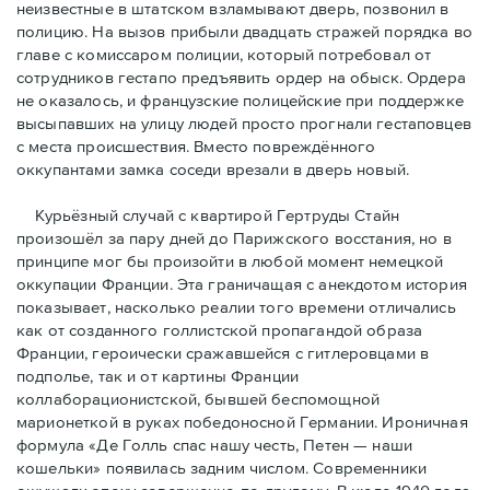
неизвестные в штатском взламывают дверь, позвонил в
полицию. На вызов прибыли двадцать стражей порядка во
главе с комиссаром полиции, который потребовал от
сотрудников гестапо предъявить ордер на обыск. Ордера
не оказалось, и французские полицейские при поддержке
высыпавших на улицу людей просто прогнали гестаповцев
с места происшествия. Вместо повреждённого
оккупантами замка соседи врезали в дверь новый.
Курьёзный случай с квартирой Гертруды Стайн
произошёл за пару дней до Парижского восстания, но в
принципe мог бы произойти в любой момент немецкой
оккупации Франции. Эта граничащая с анекдотом история
показывает, насколько реалии того времени отличались
как от созданного голлистской пропагандой образа
Франции, героически сражавшейся с гитлеровцами в
подполье, так и от картины Франции
коллаборационистской, бывшей беспомощной
марионеткой в руках победоносной Германии. Ироничная
формула «Де Голль спас нашу честь, Петен — наши
кошельки» появилась задним числом. Современники