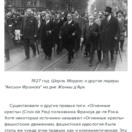
1927 год. Шарль Моррас и другие лидеры
"Аксьон Франсез" на дне Жанны д'Арк
Существовали и другие правые лиги. «Огненные
кресты» (Croix de Feu) полковника Франсуа де ля Рока.
Хотя некоторые источники называют «Огненные крeсты»
фашистским движением, фашистская идеология была
столь же чужда этим правым, как и коммунистическая. Это