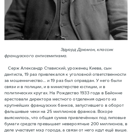
Эдуард Дрюмон, классик
французского антисемитизма.
Серж Александр Ставиский, уроженец Киева, сын
дантиста, 19 раз привлекался к уголовной ответственности
за мошенничество… и 19 раз был оправдан. У него были
связи и в полиции, и в министерстве юстиции, и в
политических кругах. На Рождество 1933 года в Байoнне
арестовали директора местного отделения одного из
крупнейших французских банков, запустившего в оборот
фальшивые чеки на 25 миллионов франков. Вскоре
выяснилось, что общая сумма привлечённых под липовые
бумаги средств превышает невероятные 200 миллионов, в
деле участвует мэр города, a связи от него идут ещё выше.