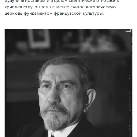
Будучи агностиком и в целом скептически относясь к
христианству, он тем не менее считал католическую
церковь фундаментом французской культуры.