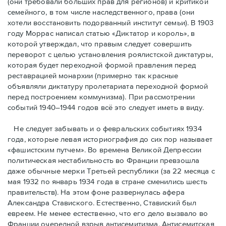
(они требовали бóльших прав для регионов) и критикой
семейного, в том числе наследственного, права (они
хотели восстановить подорванный институт семьи). В 1903
году Моррас написал статью «Диктатор и король», в
которой утверждал, что правым следует совершить
переворот с целью установления роялистской диктатуры,
которая будет переходной формой правления перед
реставрацией монархии (примерно так красные
объявляли диктатуру пролетариата переходной формой
перед построением коммунизма). При рассмотрении
событий 1940–1944 годов всё это следует иметь в виду.
Не следует забывать и о февральских событиях 1934
года, которые левая историография до сих пор называет
«фашистским путчем». Во времена Великой Депрессии
политическая нестабильность во Франции превзошла
даже обычные мерки Третьей республики (за 22 месяца с
мая 1932 по январь 1934 года в стране сменились шесть
правительств). На этом фоне развернулась афера
Александра Ставиского. Естественно, Ставиский был
евреем. Не менее естественно, что его дело вызвало во
Франции очередной взрыв антисемитизма. Антисемитская