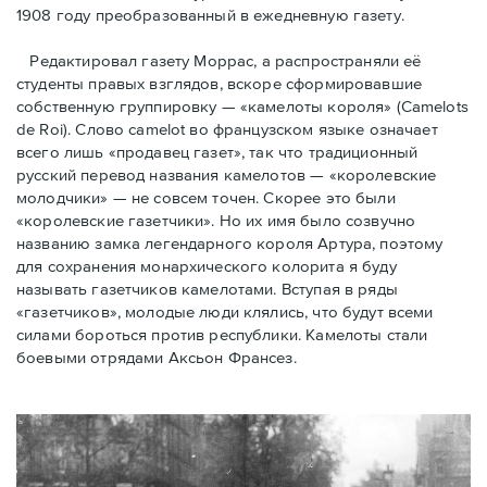
1908 году преобразованный в ежедневную газету.
Редактировал газету Моррас, а распространяли её
студенты правых взглядов, вскоре сформировавшие
собственную группировку — «камелоты короля» (Camelots
de Roi). Слово camelot во французском языке означает
всего лишь «продавец газет», так что традиционный
русский перевод названия камелотов — «королевские
молодчики» — не совсем точен. Скорее это были
«королевские газетчики». Но их имя было созвучно
названию замка легендарного короля Артура, поэтому
для сохранения монархического колорита я буду
называть газетчиков камелотами. Вступая в ряды
«газетчиков», молодые люди клялись, что будут всеми
силами бороться против республики. Камелоты стали
боевыми отрядами Аксьон Франсез.