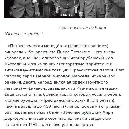
Полковник де ля Рок и
"Огненные кресты"
«Патриотическая молодёжь» (Jeunesses patriotes)
винодела и бонапартиста Пьера Тeттенже — cто тысяч
человек, внешне копировавших чернорубашечников
Муссолини и занимавших антипартламентаристские и
антикоммунистические позиции. Франсистская партия (Parti
franciste) героя Первой мировой Марселя Бюкара (три
ранения, десять наград, включая орден Почётного
легиона) — финансировавшаяся из Италии организация
фашистского типа, боевое крыло которой носило береты
и синие рубашки. «Крестьянский фронт» (Front paysan),
насчитывавший до 400 тысяч членов. Боевыми отрядами
разгневанных пейзан были «Зелёные рубашки» Анри
Доржере, считавшие себя наследниками вандейских
повстанцев 1793 года и выступавшие против