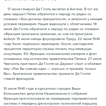
17 июня генерал Де Голль вылетел в Англию. В тот же
день маршал Петен обратился к народу по радио со
словами: «Бои должны прекратиться», и запросил у немцев
условия перемирия. Нация вздохнула с облегчением. 18
июня Де Голль обратился к народу по радио со словами:
«Франция проиграла сражение, но она не проиграла
войну!» 19 июня немцы форсировали Луару. 22 июня 1940
года было подписано перемирие. Около шестидесяти
процентов территории страны попало под немецкую
оккупацию. Юг Франции, колониальная империя и флот
оставались под контролем правительства Петена. 27 июня
Черчилль пригласил Де Голля на Даунинг-стрит и объявил
ему: «Раз Вы совсем один — хорошо, я признáю только
Вас». Британское правительство признало Де Голля
главой французов.
10 июля 1940 года в курортном городке Виши
большинство депутатов Национального собрания
Франции проголосовали за ликвидацию парламентской
системы и передачу диктаторских полномочий маршалу