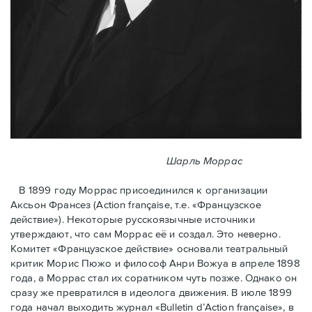
Шарль Моррас
В 1899 году Моррас присоединился к организации
Аксьон Франсез (Action française, т.е. «Французское
действие»). Некоторые русскоязычные источники
утверждают, что сам Моррас её и создал. Это неверно.
Комитет «Французское действие» основали театральный
критик Морис Пюжо и философ Анри Вожуа в апреле 1898
года, а Моррас стал их соратником чуть позже. Однако он
сразу же превратился в идеолога движения. В июле 1899
года начал выходить журнал «Bulletin d’Action française», в