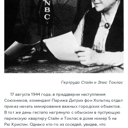
Гертруда Стайн и Элис Токлас
17 августа 1944 года, в преддверии наступления
Союзников, комендант Парижа Дитрих фон Хольтиц отдал
приказ начать минирование важных городских объектов.
В тот же день гестапо нагрянуло с обыском в пустующую
парижскую квартиру Стайн и Токлaс в домe номер 5 на
Рю Кристин. Однако кто-то из соседей, увидев, что