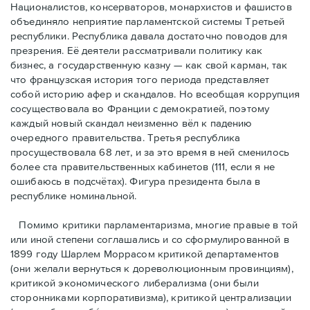
Националистов, консерваторов, монархистов и фашистов
объединяло неприятие парламентской системы Третьей
республики. Республика давала достаточно поводов для
презрения. Её деятели рассматривали политику как
бизнес, а государственную казну — как свой карман, так
что французская история того периода представляет
собой историю афер и скандалов. Но всеобщая коррупция
сосуществовала во Франции с демократией, поэтому
каждый новый скандал неизменно вёл к падению
очередного правительства. Третья республика
просуществовала 68 лет, и за это время в ней сменилось
более ста правительственных кабинетов (111, если я не
ошибаюсь в подсчётах). Фигура президента была в
республике номинальной.
Помимо критики парламентаризма, многие правые в той
или иной степени соглашались и со сформулированной в
1899 году Шарлем Моррасом критикой департаментов
(они желали вернуться к дореволюционным провинциям),
критикой экономического либерализма (они были
сторонниками корпоративизма), критикой централизации