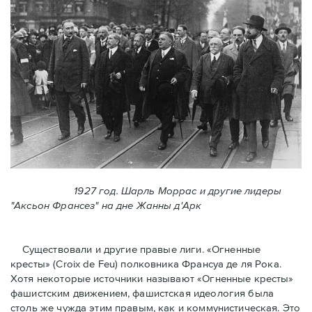
1927 год. Шарль Моррас и другие лидеры
"Аксьон Франсез" на дне Жанны д'Арк
Существовали и другие правые лиги. «Огненные
кресты» (Croix de Feu) полковника Франсуа де ля Рока.
Хотя некоторые источники называют «Огненные крeсты»
фашистским движением, фашистская идеология была
столь же чужда этим правым, как и коммунистическая. Это