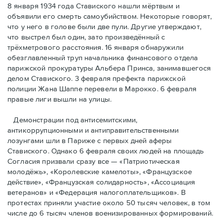
8 января 1934 года Ставиского нашли мёртвым и
объявили его смерть самоубийством. Некоторые говорят,
что у него в голове были две пули. Другие утверждают,
что выстрел был один, зато произведённый с
трёхметровoго расстояния. 16 января обнаружили
обезглавленный труп начальника финансового отдела
парижской прокуратуры Альбера Принса, занимавшегося
делом Cтавиского. 3 февраля префекта парижской
полиции Жана Шаппе перевели в Марокко. 6 февраля
правые лиги вышли на улицы.
Демонстрации под антисемитскими,
антикоррупционными и антиправительственными
лозунгами шли в Париже с первых дней аферы
Ставиского. Однако 6 февраля своих людей на площадь
Согласия призвали сразу все — «Патриотическая
молодёжь», «Королевские камелоты», «Французское
действие», «Французская солидарность», «Ассоциация
ветеранов» и «Федерация налогоплательщиков». В
протестах приняли участие около 50 тысяч человек, в том
числе до 6 тысяч членов военизированных формирований.