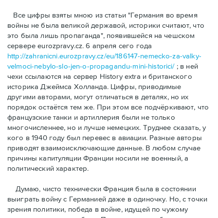
Bсе цифры взяты мною из статьи "Германия во время
войны не была великой державой, историки считают, что
это была лишь пропаганда", появившейся на чешском
сервере eurozpravy.cz. 6 апреля сего года
http://zahranicni.eurozpravy.cz/eu/186147-nemecko-za-valky-
velmoci-nebylo-slo-jen-o-propagandu-mini-historici/
; в ней
чехи ссылаются на сервер History extra и британского
историка Джеймса Холланда. Цифры, привoдимые
другими авторами, могут отличаться в деталях, но их
порядок остаётся тем же. При этом все подчёркивают, что
французские танки и артиллерия были не только
многочисленнее, но и лучше немецких. Труднее сказать, у
кого в 1940 году был перевес в авиации. Разные авторы
приводят взаимоисключающие данные. В любом случае
причины капитуляции Франции носили не военный, а
политический характер.
Думаю, чисто технически Франция была в состоянии
выиграть войну с Германией даже в одиночку. Но, с точки
зрения политики, победа в войне, идущей по чужому