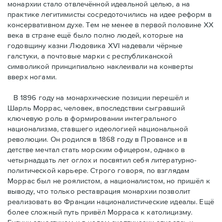
монархии стало отвлечённой идеальной целью, а на
практике легитимисты сосредоточились на идее реформ в
консервативном духе. Тем не менее в первой половине ХХ
века в стране ещё было полно людей, которые на
годовщину казни Людовика XVI надевали чёрные
галстуки, а почтовые марки с республиканской
символикой принципиально наклеивали на конверты
вверх ногами.
В 1896 году на монархические позиции перешёл и
Шарль Моррас, человек, впоследствии сыгравший
ключевую роль в формировании интегрального
национализма, ставшего идеологией национальной
революции. Он родился в 1868 году в Провансе и в
детстве мечтал стать морским офицером, однако в
четырнадцать лет оглох и посвятил себя литературно-
политической карьере. Строго говоря, по взглядам
Моррас был не роялистом, а националистом, но пришёл к
выводу, что только реставрация монархии позволит
реализовать во Франции националистические идеалы. Ещё
более сложный путь привёл Морраса к католицизму.