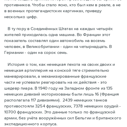
противников. Чтобы стало ясно, кто был кем в реале, а не
в военных пропагандистских картинках, приведу
несколько цифр.
В ту пору в Соединённых Штатах на каждых четырёх
жителей приходилась одна машина. Во Франции этот
показатель составлял один автомобиль на восемь
человек, в Великобритании - один на четырнадцать. В
Германии - один на сорок семь.
История о том, как немецкая пехота на своих двоих и
немeцкая артиллерия на конской тяге стремительно
маневрировали, а механизированные французские
части не успевали реагировать на их действия - это
шедевр пиара. В 1940 году на Западном фронте из 135
немецких дивизий моторизованы были лишь 16 (Франция
располагала 117 дивизиями). 2439 немецких танков
противостояли 3254 французских, 7378 немецких орудий -
10700 французских. Это данные только по французской
армии, без учёта вооружённых сил Бельгии и британского
экспедиционного корпуса.