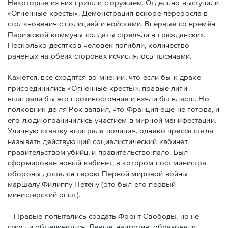
Некоторые из них пришли с оружием. Отдельно выступили
«Огненные кресты». Демонстрация вскоре переросла в
столкновения с полицией и войсками. Впервые со времён
Парижской коммуны солдаты стреляли в гражданских.
Несколько десятков человек погибли, количество
раненых на обеих сторонах исчислялось тысячами.
Кажется, все сходятся во мнении, что если бы к драке
присоединились «Огненные кресты», правые лиги
выиграли бы это противостояние и взяли бы власть. Но
полковник де ля Рок заявил, что Франция ещё не готова, и
его люди ограничились участием в мирной манифестации.
Уличную схватку выиграла полиция, однако пресса стала
называть действующий социалистический кабинет
правительством убийц, и правительство пало. Был
сформирован новый кабинет, в котором пост министра
обороны достался герою Первой мировой войны
маршалу Филиппу Петену (это был его первый
министерский опыт).
Правые пoпытались создать Фронт Свободы, но не
смогли объединиться. Левые, напротив, образовали