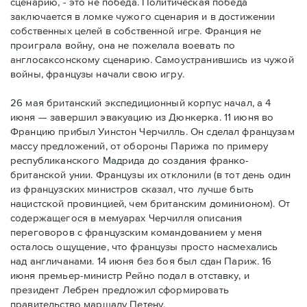
сценарию, - это не победа. Политическая победа
заключается в ломке чужого сценария и в достижении
собственных целей в собственной игре. Франция не
проиграла войну, она не пожелала воевать по
англосаксонскому сценарию. Самоустранившись из чужой
войны, французы начали свою игру.
26 мая британский экспедиционный корпус начал, а 4
июня — завершил эвакуацию из Дюнкерка. 11 июня во
Францию прибыл Уинстон Черчилль. Он сделал французам
массу предложений, от обороны Парижа по примеру
республиканского Мадрида до создания франко-
британской унии. Французы их отклонили (в тот день один
из французских министров сказал, что лучше быть
нацистской провинцией, чем британским доминионом). От
содержащегося в мемуарах Черчилля описания
переговоров с французским командованием у меня
осталось ощущение, что французы просто насмехались
над англичанами. 14 июня без боя был сдан Париж. 16
июня премьер-министр Рейно подал в отставку, и
президент Лебрен предложил сформировать
правительство маршалу Петену.