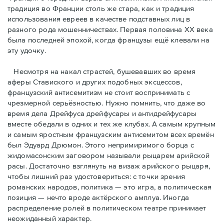
традиция во Франции столь же стара, как и традиция
использования евреев в качестве подставных лиц в
разного рода мошенничествах. Первая половина ХХ века
была последней эпохой, когда французы ещё клевали на
эту удочку.
Несмотря на накал страстей, бушевавших во время
аферы Ставиского и других подобных эксцессов,
французский антисемитизм не стоит воспринимать с
чрезмерной серьёзностью. Нужно помнить, что даже во
время дела Дрейфуса дрейфусары и антидрейфусары
вместе обедали в одних и тех же клубах. А самым крупным
и самым яростным французским антисемитом всех времён
был Эдуард Дрюмон. Этого непримиримого борца с
жидомасонским заговором называли рыцарем арийской
расы. Достаточно взглянуть на визаж арийского рыцаря,
чтобы лишний раз удостовериться: с точки зрения
романских народов, политика — это игра, а политическая
позиция — нечто вроде актёрского амплуа. Иногда
распределение ролей в политическом театре принимает
неожиданный характер.