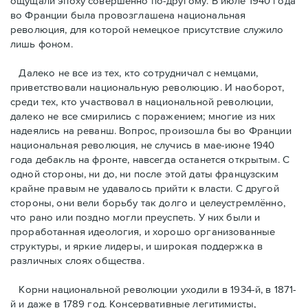
ощущали эпоху совершенно по-другому. В июле 1940 года
во Франции была провозглашена национальная
революция, для которой немецкое присутствие служило
лишь фоном.
Далеко не все из тех, кто сотрудничал с немцами,
приветствовали национальную революцию. И наоборот,
среди тех, кто участвовал в национальной революции,
далеко не все смирились с поражением; многие из них
надеялись на реванш. Вопрос, произошла бы во Франции
национальная революция, не случись в мае-июне 1940
года дебакль на фронте, навсегда останется открытым. С
одной стороны, ни до, ни после этой даты французским
крайне правым не удавалось прийти к власти. С другой
стороны, они вели борьбу так долго и целеустремлённо,
что рано или поздно могли преуспеть. У них были и
проработанная идеология, и хорошо организованные
структуры, и яркие лидеры, и широкая поддержка в
различных слоях общества.
Корни национальной революции уходили в 1934-й, в 1871-
й и даже в 1789 год. Консервативные легитимисты,