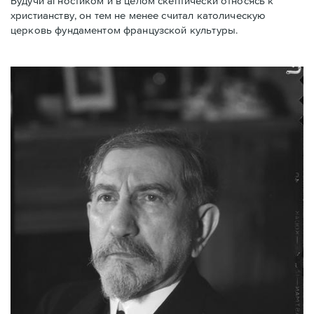
Будучи агностиком и в целом скептически относясь к
христианству, он тем не менее считал католическую
церковь фундаментом французской культуры.