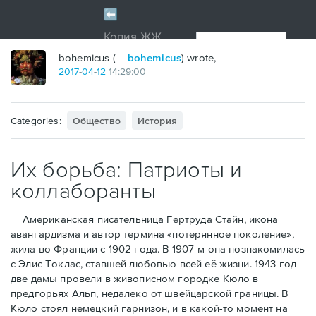
bohemicus (
bohemicus
) wrote,
2017
-
04
-
12
14:29:00
Categories:
Общество
История
Их борьба: Патриоты и
коллаборанты
Американская писательница Гертруда Стайн, икона
авангардизма и автор термина «потерянное поколение»,
жила во Франции с 1902 года. В 1907-м она познакомилась
с Элис Токлас, ставшей любовью всей её жизни. 1943 год
две дамы провели в живописном городке Кюло в
предгорьях Альп, недалеко от швейцарской границы. В
Кюло стоял немецкий гарнизон, и в какой-то момент на