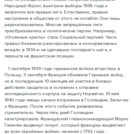
Народный Фронт, выиграли выборы 1936 года и
запретили все правые лиги. Естественно, правые
настроения в обществе от этого не ослабли. Они лишь
радикализовались. Многие запрещённые лиги
преобразовались в политические партии. Например,
«Огненные кресты» стали Социальной партией. Часть
правых боевиков разочаровалась в консервативных
вождях, в 1934-м не сделавших последнего шага, и
перешла на фашистские позиции.
1 сентября 1939 года германские войска вторглись в
Польшу. 3 сентября Франция объявила Германии войну,
но в последующие 10 месяцев её участие в боевых
действиях сводилось в основном к отправке
экспедиционного корпуса на защиту Норвегии. 10 мая
1940 года немцы начали вторжение в Голландию, Бельгию
и Францию. После этого события развивались
стремительно. Через пять дней Голландия
капитулировала. Французский главнокомандующий Морис
Гамелен выдвинул лозунг, который французы выдвигают
во всех серьёзных войнах, начиная с 1792 года -