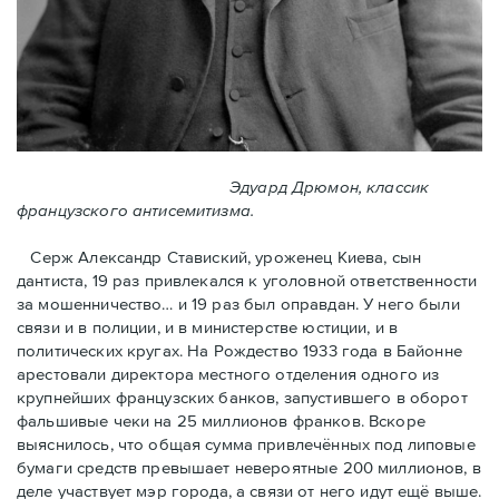
Эдуард Дрюмон, классик
французского антисемитизма.
Серж Александр Ставиский, уроженец Киева, сын
дантиста, 19 раз привлекался к уголовной ответственности
за мошенничество… и 19 раз был оправдан. У него были
связи и в полиции, и в министерстве юстиции, и в
политических кругах. На Рождество 1933 года в Байoнне
арестовали директора местного отделения одного из
крупнейших французских банков, запустившего в оборот
фальшивые чеки на 25 миллионов франков. Вскоре
выяснилось, что общая сумма привлечённых под липовые
бумаги средств превышает невероятные 200 миллионов, в
деле участвует мэр города, a связи от него идут ещё выше.