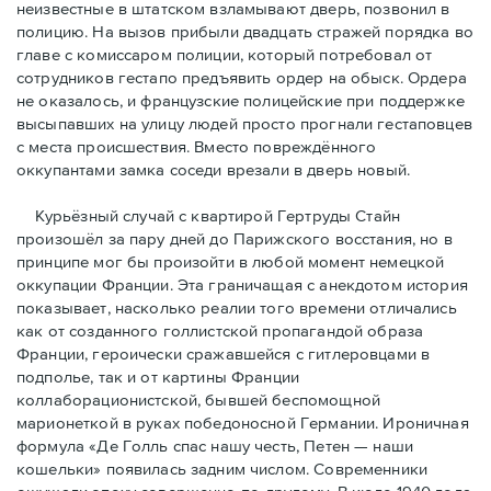
неизвестные в штатском взламывают дверь, позвонил в
полицию. На вызов прибыли двадцать стражей порядка во
главе с комиссаром полиции, который потребовал от
сотрудников гестапо предъявить ордер на обыск. Ордера
не оказалось, и французские полицейские при поддержке
высыпавших на улицу людей просто прогнали гестаповцев
с места происшествия. Вместо повреждённого
оккупантами замка соседи врезали в дверь новый.
Курьёзный случай с квартирой Гертруды Стайн
произошёл за пару дней до Парижского восстания, но в
принципe мог бы произойти в любой момент немецкой
оккупации Франции. Эта граничащая с анекдотом история
показывает, насколько реалии того времени отличались
как от созданного голлистской пропагандой образа
Франции, героически сражавшейся с гитлеровцами в
подполье, так и от картины Франции
коллаборационистской, бывшей беспомощной
марионеткой в руках победоносной Германии. Ироничная
формула «Де Голль спас нашу честь, Петен — наши
кошельки» появилась задним числом. Современники