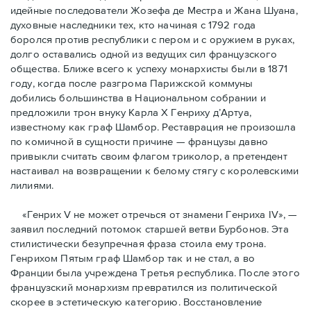
идейные последователи Жозефа де Местра и Жана Шуана,
духовные наследники тех, кто начиная с 1792 года
боролся против республики с пером и с оружием в руках,
долго оставались одной из ведущих сил французского
общества. Ближе всего к успеху монархисты были в 1871
году, когда после разгрома Парижской коммуны
добились большинства в Национальном собрании и
предложили трон внуку Карла Х Генриху д’Артуа,
известному как граф Шамбор. Реставрация не произошла
по комичной в сущности причине — французы давно
привыкли считать своим флагoм триколор, а претендент
настаивал на возвращении к белому стягу с королевскими
лилиями.
«Генрих V не может отречься от знамени Генриха IV», —
заявил последний потомок старшей ветви Бурбонов. Эта
стилистически безупречная фраза стоила ему трона.
Генрихом Пятым граф Шамбор так и не стал, а во
Франции была учреждена Третья республика. После этого
французский монархизм превратился из политической
скорее в эстетическую категорию. Восстановление