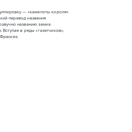
руппировку — «камелоты короля»
ский перевод названия
созвучно названию замка
 Вступая в ряды «газетчиков»,
 Франсез.