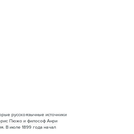
оторые русскоязычные источники
Морис Пюжо и философ Анри
я. В июле 1899 года начал