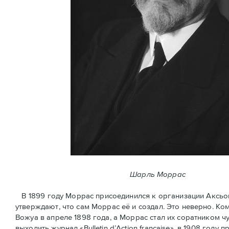
Шарль Моррас
В 1899 году Моррас присоединился к организации Аксьон Ф
утверждают, что сам Моррас её и создал. Это неверно. К
Вожуа в апреле 1898 года, а Моррас стал их соратником ч
выходить журнал «Bulletin d’Action française», в 1908 год