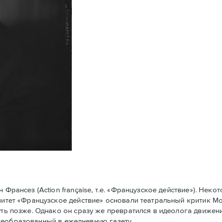
рансез (Action française, т.е. «Французское действие»). Нек
омитет «Французское действие» основали театральный критик 
уть позже. Однако он сразу же превратился в идеолога движени
у преобразованный в ежедневную газету.