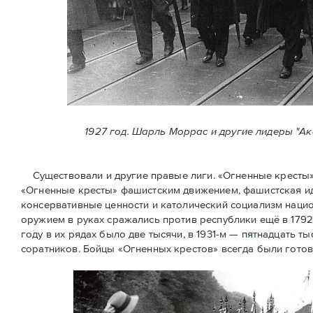
1927 год. Шарль Моррас и другие лидеры "А
Существовали и другие правые лиги. «Огненные кресты» (
«Огненные крeсты» фашистским движением, фашистская ид
консервативные ценности и католический социализм нацио
оружием в руках сражались против республики ещё в 1792
году в их рядах было две тысячи, в 1931-м — пятнадцать ты
соратников. Бойцы «Огненных крестов» всегда были готов