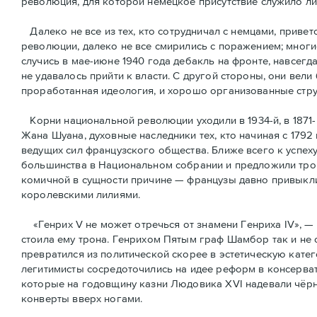
революция, для которой немецкое присутствие служило л
Далеко не все из тех, кто сотрудничал с немцами, привет
революции, далеко не все смирились с поражением; многи
случись в мае-июне 1940 года дебакль на фронте, навсегд
не удавалось прийти к власти. С другой стороны, они вели
проработанная идеология, и хорошо организованные стру
Корни национальной революции уходили в 1934-й, в 1871-
Жана Шуана, духовные наследники тех, кто начиная с 1792
ведущих сил французского общества. Ближе всего к успех
большинства в Национальном собрании и предложили трон
комичной в сущности причине — французы давно привыкли 
королевскими лилиями.
«Генрих V не может отречься от знамени Генриха IV», — 
стоила ему трона. Генрихом Пятым граф Шамбор так и не 
превратился из политической скорее в эстетическую кате
легитимисты сосредоточились на идее реформ в консерват
которые на годовщину казни Людовика XVI надевали чёрн
конверты вверх ногами.