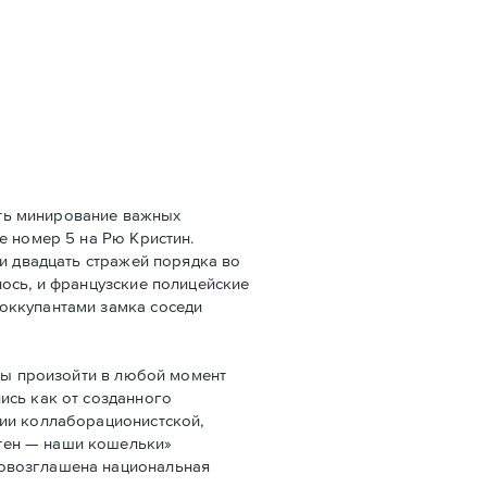
ать минирование важных
e номер 5 на Рю Кристин.
ли двадцать стражей порядка во
ось, и французские полицейские
оккупантами замка соседи
бы произойти в любой момент
ись как от созданного
ции коллаборационистской,
тен — наши кошельки»
ровозглашена национальная