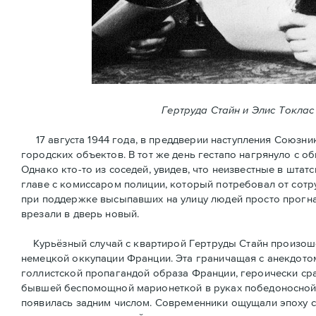
Гертруда Стайн и Элис Токлас
17 августа 1944 года, в преддверии наступления Союзни
городских объектов. В тот же день гестапо нагрянуло с 
Однако кто-то из соседей, увидев, что неизвестные в шт
главе с комиссаром полиции, который потребовал от сотр
при поддержке высыпавших на улицу людей просто прогна
врезали в дверь новый.
Курьёзный случай с квартирой Гертруды Стайн произошёл
немецкой оккупации Франции. Эта граничащая с анекдотом
голлистской пропагандой образа Франции, героически ср
бывшей беспомощной марионеткой в руках победоносной 
появилась задним числом. Современники ощущали эпоху 