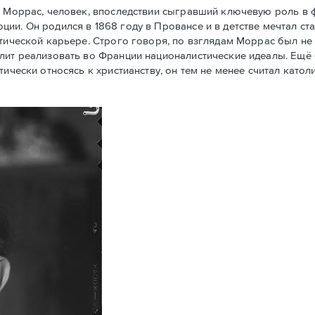
 Моррас, человек, впоследствии сыгравший ключевую роль в
ии. Он родился в 1868 году в Провансе и в детстве мечтал ст
тической карьере. Строго говоря, по взглядам Моррас был не 
олит реализовать во Франции националистические идеалы. Ещё
тически относясь к христианству, он тем не менее считал кат