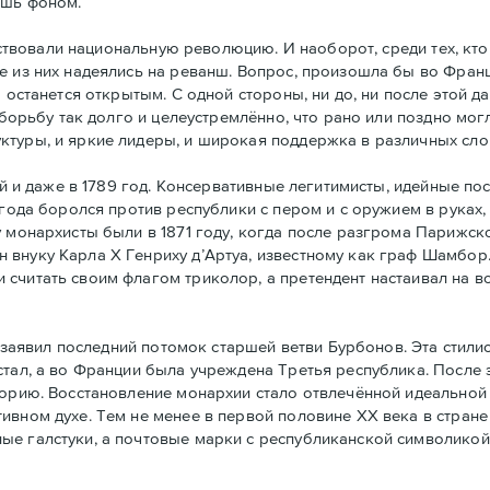
ишь фоном.
ствовали национальную революцию. И наоборот, среди тех, кто
е из них надеялись на реванш. Вопрос, произошла бы во Фран
а останется открытым. С одной стороны, ни до, ни после этой 
 борьбу так долго и целеустремлённо, что рано или поздно могл
ктуры, и яркие лидеры, и широкая поддержка в различных сло
й и даже в 1789 год. Консервативные легитимисты, идейные по
 года боролся против республики с пером и с оружием в руках,
у монархисты были в 1871 году, когда после разгрома Парижс
 внуку Карла Х Генриху д’Артуа, известному как граф Шамбор
считать своим флагoм триколор, а претендент настаивал на в
заявил последний потомок старшей ветви Бурбонов. Эта стили
стал, а во Франции была учреждена Третья республика. После
горию. Восстановление монархии стало отвлечённой идеальной 
ивном духе. Тем не менее в первой половине ХХ века в стран
ые галстуки, а почтовые марки с республиканской символикой