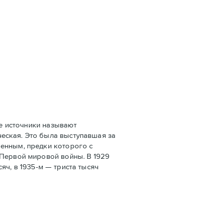
е источники называют
еская. Это была выступавшая за
оенным, предки которого с
 Первой мировой войны. В 1929
сяч, в 1935-м — триста тысяч