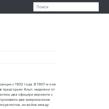
нции с 1902 года. В 1907-м она
в предгорьях Альп, недалеко от
лились два офицера вермахта с
х произвели две американские
ексуалистов, ни война между