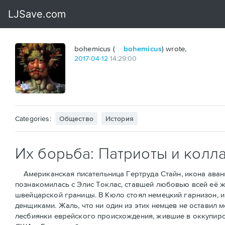
bohemicus (
bohemicus
) wrote,
2017
-
04
-
12
14:29:00
Categories:
Общество
История
Их борьба: Патриоты и колл
Американская писательница Гертруда Стайн, икона аванга
познакомилась с Элис Токлас, ставшей любовью всей её ж
швейцарской границы. В Кюло стоял немецкий гарнизон, и 
денщиками. Жаль, что ни один из этих немцев не оставил 
лесбиянки еврейского происхождения, жившие в оккупиров