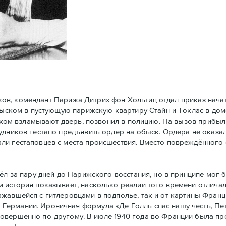
ков, комендант Парижа Дитрих фон Хольтиц отдал приказ нач
обыском в пустующую парижскую квартиру Стайн и Токлaс в дом
атском взламывают дверь, позвонил в полицию. На вызов прибы
удников гестапо предъявить ордер на обыск. Ордера не оказал
ли гестаповцев с места происшествия. Вместо повреждённого 
 за пару дней до Парижского восстания, но в принципe мог 
 история показывает, насколько реалии того времени отличал
ажавшейся с гитлеровцами в подполье, так и от картины Фран
Германии. Ироничная формула «Де Голль спас нашу честь, Пе
совершенно по-другому. В июле 1940 года во Франции была п