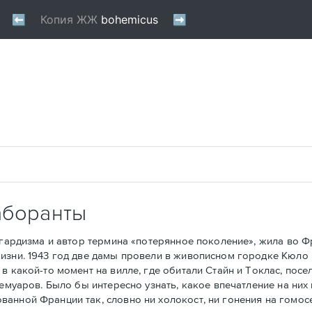
аборанты
рдизма и автор термина «потерянное поколение», жила во Фра
изни. 1943 год две дамы провели в живописном городке Кюло 
в какой-то момент на вилле, где обитали Стайн и Токлас, посе
мемуаров. Было бы интересно узнать, какое впечатление на ни
анной Франции так, словно ни холокост, ни гонения на гомос