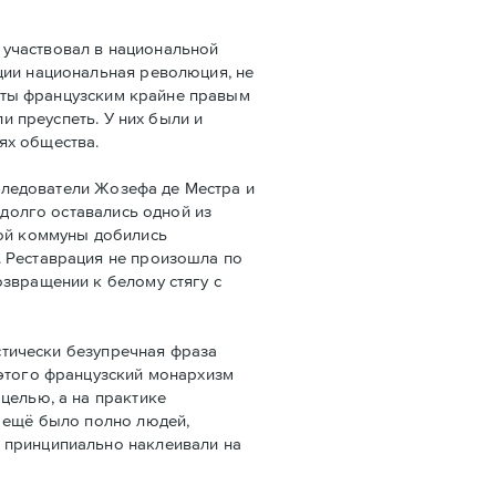
 участвовал в национальной
ции национальная революция, не
даты французским крайне правым
и преуспеть. У них были и
ях общества.
следователи Жозефа де Местра и
 долго оставались одной из
кой коммуны добились
. Реставрация не произошла по
озвращении к белому стягу с
стически безупречная фраза
 этого французский монархизм
целью, а на практике
е ещё было полно людей,
 принципиально наклеивали на