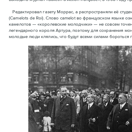
Редактировал газету Моррас, а распространяли её студ
(Camelots de Roi). Слово camelot во французском языке оз
камелотов — «королевские молодчики» — не совсем точен
легендарного короля Артура, поэтому для сохранения мон
молодые люди клялись, что будут всеми силами бороться 