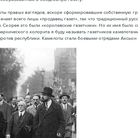
енты правых взглядов, вскоре сформировавшие собственную г
начает всего лишь «продавец газет», так что традиционный рус
. Скорее это были «королевские газетчики». Но их имя было 
архического колорита я буду называть газетчиков камелотами.
против республики. Камелоты стали боевыми отрядами Аксьон