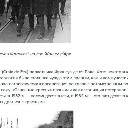
ксьон Франсез" на дне Жанны д'Арк
Croix de Feu) полковника Франсуа де ля Рока. Хотя некоторы
еология была столь же чужда этим правым, как и коммунистич
нал-патриотическая организация во главе с потомственным в
 году. «Огненные кресты» возникли как ассоциация ветеранов
сяч, в 1932-м — восемьдесят тысяч, в 1934-м — сто пятьдесят ты
ы драться с красными.