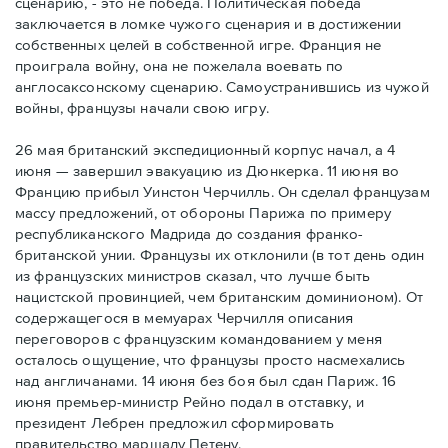
сценарию, - это не победа. Политическая победа
заключается в ломке чужого сценария и в достижении
собственных целей в собственной игре. Франция не
проиграла войну, она не пожелала воевать по
англосаксонскому сценарию. Самоустранившись из чужой
войны, французы начали свою игру.
26 мая британский экспедиционный корпус начал, а 4
июня — завершил эвакуацию из Дюнкерка. 11 июня во
Францию прибыл Уинстон Черчилль. Он сделал французам
массу предложений, от обороны Парижа по примеру
республиканского Мадрида до создания франко-
британской унии. Французы их отклонили (в тот день один
из французских министров сказал, что лучше быть
нацистской провинцией, чем британским доминионом). От
содержащегося в мемуарах Черчилля описания
переговоров с французским командованием у меня
осталось ощущение, что французы просто насмехались
над англичанами. 14 июня без боя был сдан Париж. 16
июня премьер-министр Рейно подал в отставку, и
президент Лебрен предложил сформировать
правительство маршалу Петену.