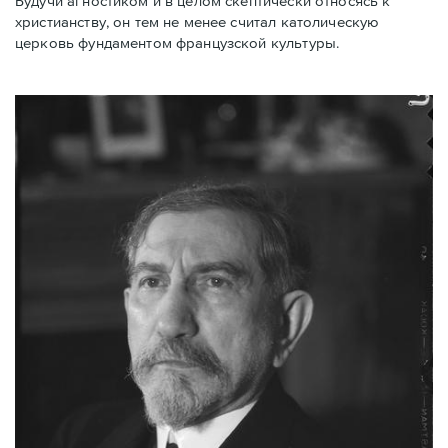
Будучи агностиком и в целом скептически относясь к
христианству, он тем не менее считал католическую
церковь фундаментом французской культуры.