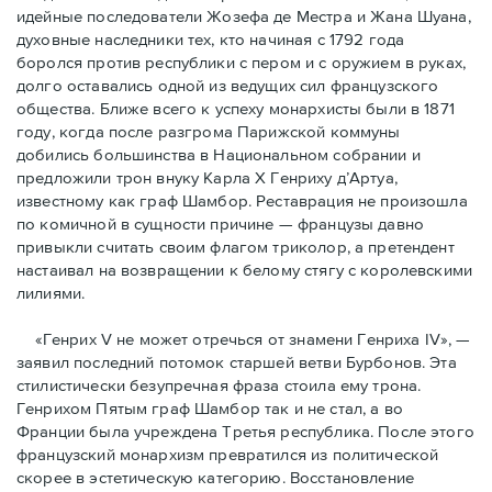
идейные последователи Жозефа де Местра и Жана Шуана,
духовные наследники тех, кто начиная с 1792 года
боролся против республики с пером и с оружием в руках,
долго оставались одной из ведущих сил французского
общества. Ближе всего к успеху монархисты были в 1871
году, когда после разгрома Парижской коммуны
добились большинства в Национальном собрании и
предложили трон внуку Карла Х Генриху д’Артуа,
известному как граф Шамбор. Реставрация не произошла
по комичной в сущности причине — французы давно
привыкли считать своим флагoм триколор, а претендент
настаивал на возвращении к белому стягу с королевскими
лилиями.
«Генрих V не может отречься от знамени Генриха IV», —
заявил последний потомок старшей ветви Бурбонов. Эта
стилистически безупречная фраза стоила ему трона.
Генрихом Пятым граф Шамбор так и не стал, а во
Франции была учреждена Третья республика. После этого
французский монархизм превратился из политической
скорее в эстетическую категорию. Восстановление