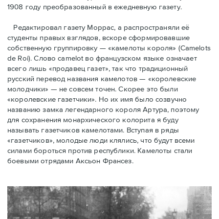
1908 году преобразованный в ежедневную газету.
Редактировал газету Моррас, а распространяли её
студенты правых взглядов, вскоре сформировавшие
собственную группировку — «камелоты короля» (Camelots
de Roi). Слово camelot во французском языке означает
всего лишь «продавец газет», так что традиционный
русский перевод названия камелотов — «королевские
молодчики» — не совсем точен. Скорее это были
«королевские газетчики». Но их имя было созвучно
названию замка легендарного короля Артура, поэтому
для сохранения монархического колорита я буду
называть газетчиков камелотами. Вступая в ряды
«газетчиков», молодые люди клялись, что будут всеми
силами бороться против республики. Камелоты стали
боевыми отрядами Аксьон Франсез.