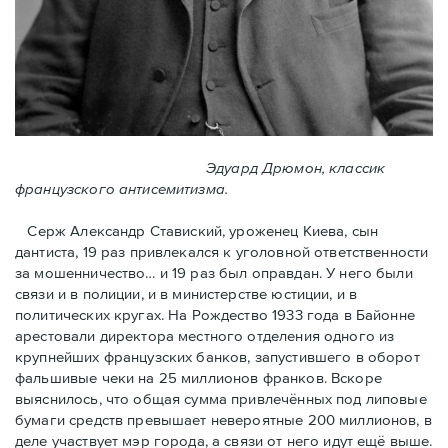
Эдуард Дрюмон, классик
французского антисемитизма.
Серж Александр Ставиский, уроженец Киева, сын
дантиста, 19 раз привлекался к уголовной ответственности
за мошенничество… и 19 раз был оправдан. У него были
связи и в полиции, и в министерстве юстиции, и в
политических кругах. На Рождество 1933 года в Байoнне
арестовали директора местного отделения одного из
крупнейших французских банков, запустившего в оборот
фальшивые чеки на 25 миллионов франков. Вскоре
выяснилось, что общая сумма привлечённых под липовые
бумаги средств превышает невероятные 200 миллионов, в
деле участвует мэр города, a связи от него идут ещё выше.