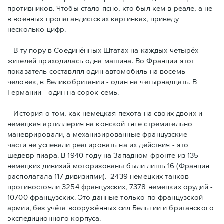
противников. Чтобы стало ясно, кто был кем в реале, а не
в военных пропагандистских картинках, приведу
несколько цифр.
В ту пору в Соединённых Штатах на каждых четырёх
жителей приходилась одна машина. Во Франции этот
показатель составлял один автомобиль на восемь
человек, в Великобритании - один на четырнадцать. В
Германии - один на сорок семь.
История о том, как немецкая пехота на своих двоих и
немeцкая артиллерия на конской тяге стремительно
маневрировали, а механизированные французские
части не успевали реагировать на их действия - это
шедевр пиара. В 1940 году на Западном фронте из 135
немецких дивизий моторизованы были лишь 16 (Франция
располагала 117 дивизиями). 2439 немецких танков
противостояли 3254 французских, 7378 немецких орудий -
10700 французских. Это данные только по французской
армии, без учёта вооружённых сил Бельгии и британского
экспедиционного корпуса.