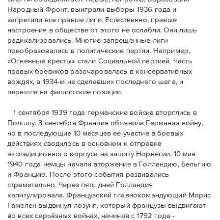
Народный Фронт, выиграли выборы 1936 года и
запретили все правые лиги. Естественно, правые
настроения в обществе от этого не ослабли. Они лишь
радикализовались. Многие запрещённые лиги
преобразовались в политические партии. Например,
«Огненные кресты» стали Социальной партией. Часть
правых боевиков разочаровалась в консервативных
вождях, в 1934-м не сделавших последнего шага, и
перешла на фашистские позиции.
1 сентября 1939 года германские войска вторглись в
Польшу. 3 сентября Франция объявила Германии войну,
но в последующие 10 месяцев её участие в боевых
действиях сводилось в основном к отправке
экспедиционного корпуса на защиту Норвегии. 10 мая
1940 года немцы начали вторжение в Голландию, Бельгию
и Францию. После этого события развивались
стремительно. Через пять дней Голландия
капитулировала. Французский главнокомандующий Морис
Гамелен выдвинул лозунг, который французы выдвигают
во всех серьёзных войнах, начиная с 1792 года -