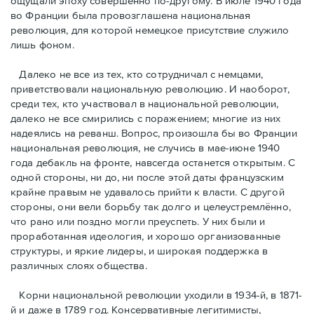
ощущали эпоху совершенно по-другому. В июле 1940 года
во Франции была провозглашена национальная
революция, для которой немецкое присутствие служило
лишь фоном.
Далеко не все из тех, кто сотрудничал с немцами,
приветствовали национальную революцию. И наоборот,
среди тех, кто участвовал в национальной революции,
далеко не все смирились с поражением; многие из них
надеялись на реванш. Вопрос, произошла бы во Франции
национальная революция, не случись в мае-июне 1940
года дебакль на фронте, навсегда останется открытым. С
одной стороны, ни до, ни после этой даты французским
крайне правым не удавалось прийти к власти. С другой
стороны, они вели борьбу так долго и целеустремлённо,
что рано или поздно могли преуспеть. У них были и
проработанная идеология, и хорошо организованные
структуры, и яркие лидеры, и широкая поддержка в
различных слоях общества.
Корни национальной революции уходили в 1934-й, в 1871-
й и даже в 1789 год. Консервативные легитимисты,