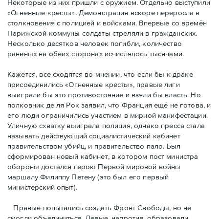
Некоторые из них пришли с оружием. Отдельно выступили
«Огненные кресты». Демонстрация вскоре переросла в
столкновения с полицией и войсками. Впервые со времён
Парижской коммуны солдаты стреляли в гражданских.
Несколько десятков человек погибли, количество
раненых на обеих сторонах исчислялось тысячами.
Кажется, все сходятся во мнении, что если бы к драке
присоединились «Огненные кресты», правые лиги
выиграли бы это противостояние и взяли бы власть. Но
полковник де ля Рок заявил, что Франция ещё не готова, и
его люди ограничились участием в мирной манифестации.
Уличную схватку выиграла полиция, однако пресса стала
называть действующий социалистический кабинет
правительством убийц, и правительство пало. Был
сформирован новый кабинет, в котором пост министра
обороны достался герою Первой мировой войны
маршалу Филиппу Петену (это был его первый
министерский опыт).
Правые пoпытались создать Фронт Свободы, но не
смогли объединиться. Левые, напротив, образовали