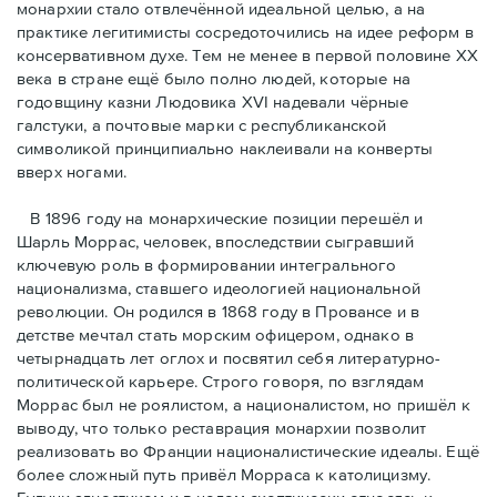
монархии стало отвлечённой идеальной целью, а на
практике легитимисты сосредоточились на идее реформ в
консервативном духе. Тем не менее в первой половине ХХ
века в стране ещё было полно людей, которые на
годовщину казни Людовика XVI надевали чёрные
галстуки, а почтовые марки с республиканской
символикой принципиально наклеивали на конверты
вверх ногами.
В 1896 году на монархические позиции перешёл и
Шарль Моррас, человек, впоследствии сыгравший
ключевую роль в формировании интегрального
национализма, ставшего идеологией национальной
революции. Он родился в 1868 году в Провансе и в
детстве мечтал стать морским офицером, однако в
четырнадцать лет оглох и посвятил себя литературно-
политической карьере. Строго говоря, по взглядам
Моррас был не роялистом, а националистом, но пришёл к
выводу, что только реставрация монархии позволит
реализовать во Франции националистические идеалы. Ещё
более сложный путь привёл Морраса к католицизму.