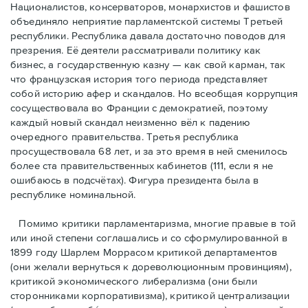
Националистов, консерваторов, монархистов и фашистов
объединяло неприятие парламентской системы Третьей
республики. Республика давала достаточно поводов для
презрения. Её деятели рассматривали политику как
бизнес, а государственную казну — как свой карман, так
что французская история того периода представляет
собой историю афер и скандалов. Но всеобщая коррупция
сосуществовала во Франции с демократией, поэтому
каждый новый скандал неизменно вёл к падению
очередного правительства. Третья республика
просуществовала 68 лет, и за это время в ней сменилось
более ста правительственных кабинетов (111, если я не
ошибаюсь в подсчётах). Фигура президента была в
республике номинальной.
Помимо критики парламентаризма, многие правые в той
или иной степени соглашались и со сформулированной в
1899 году Шарлем Моррасом критикой департаментов
(они желали вернуться к дореволюционным провинциям),
критикой экономического либерализма (они были
сторонниками корпоративизма), критикой централизации