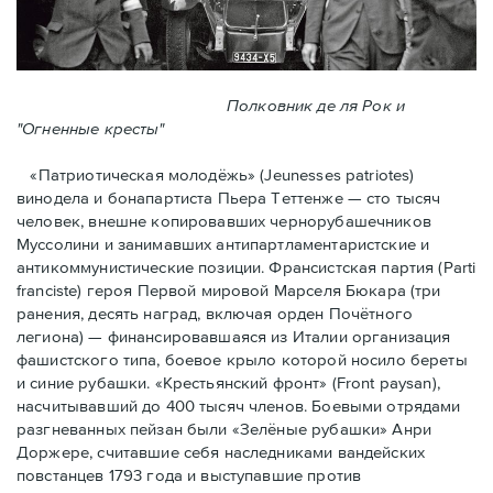
Полковник де ля Рок и
"Огненные кресты"
«Патриотическая молодёжь» (Jeunesses patriotes)
винодела и бонапартиста Пьера Тeттенже — cто тысяч
человек, внешне копировавших чернорубашечников
Муссолини и занимавших антипартламентаристские и
антикоммунистические позиции. Франсистская партия (Parti
franciste) героя Первой мировой Марселя Бюкара (три
ранения, десять наград, включая орден Почётного
легиона) — финансировавшаяся из Италии организация
фашистского типа, боевое крыло которой носило береты
и синие рубашки. «Крестьянский фронт» (Front paysan),
насчитывавший до 400 тысяч членов. Боевыми отрядами
разгневанных пейзан были «Зелёные рубашки» Анри
Доржере, считавшие себя наследниками вандейских
повстанцев 1793 года и выступавшие против