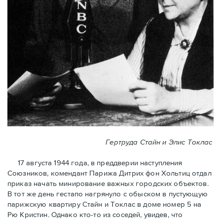
Гертруда Стайн и Элис Токлас
17 августа 1944 года, в преддверии наступления
Союзников, комендант Парижа Дитрих фон Хольтиц отдал
приказ начать минирование важных городских объектов.
В тот же день гестапо нагрянуло с обыском в пустующую
парижскую квартиру Стайн и Токлaс в домe номер 5 на
Рю Кристин. Однако кто-то из соседей, увидев, что