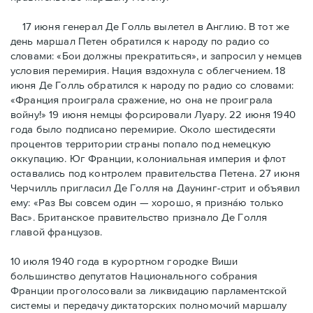
17 июня генерал Де Голль вылетел в Англию. В тот же
день маршал Петен обратился к народу по радио со
словами: «Бои должны прекратиться», и запросил у немцев
условия перемирия. Нация вздохнула с облегчением. 18
июня Де Голль обратился к народу по радио со словами:
«Франция проиграла сражение, но она не проиграла
войну!» 19 июня немцы форсировали Луару. 22 июня 1940
года было подписано перемирие. Около шестидесяти
процентов территории страны попало под немецкую
оккупацию. Юг Франции, колониальная империя и флот
оставались под контролем правительства Петена. 27 июня
Черчилль пригласил Де Голля на Даунинг-стрит и объявил
ему: «Раз Вы совсем один — хорошо, я признáю только
Вас». Британское правительство признало Де Голля
главой французов.
10 июля 1940 года в курортном городке Виши
большинство депутатов Национального собрания
Франции проголосовали за ликвидацию парламентской
системы и передачу диктаторских полномочий маршалу