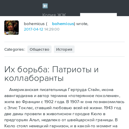
bohemicus (
bohemicus
) wrote,
2017
-
04
-
12
14:29:00
Categories:
Общество
История
Их борьба: Патриоты и
коллаборанты
Американская писательница Гертруда Стайн, икона
авангардизма и автор термина «потерянное поколение»,
жила во Франции с 1902 года. В 1907-м она познакомилась
с Элис Токлас, ставшей любовью всей её жизни. 1943 год
две дамы провели в живописном городке Кюло в
предгорьях Альп, недалеко от швейцарской границы. В
Кюло стоял немецкий гарнизон, и в какой-то момент на