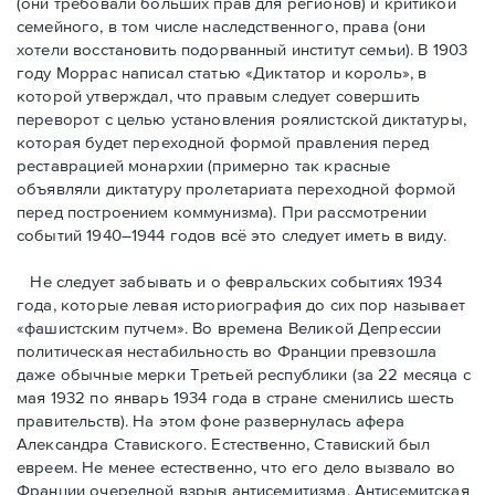
(они требовали бóльших прав для регионов) и критикой
семейного, в том числе наследственного, права (они
хотели восстановить подорванный институт семьи). В 1903
году Моррас написал статью «Диктатор и король», в
которой утверждал, что правым следует совершить
переворот с целью установления роялистской диктатуры,
которая будет переходной формой правления перед
реставрацией монархии (примерно так красные
объявляли диктатуру пролетариата переходной формой
перед построением коммунизма). При рассмотрении
событий 1940–1944 годов всё это следует иметь в виду.
Не следует забывать и о февральских событиях 1934
года, которые левая историография до сих пор называет
«фашистским путчем». Во времена Великой Депрессии
политическая нестабильность во Франции превзошла
даже обычные мерки Третьей республики (за 22 месяца с
мая 1932 по январь 1934 года в стране сменились шесть
правительств). На этом фоне развернулась афера
Александра Ставиского. Естественно, Ставиский был
евреем. Не менее естественно, что его дело вызвало во
Франции очередной взрыв антисемитизма. Антисемитская