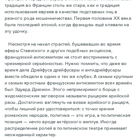
традиция во Франции столь же стара, как и традиция
использования евреев в качестве подставных лиц в
разного рода мошенничествах. Первая половина ХХ века
была последней эпохой, когда французы ещё клевали на
эту удочку.
Несмотря на накал страстей, бушевавших во время
аферы Ставиского и других подобных эксцессов,
французский антисемитизм не стоит воспринимать с
чрезмерной серьёзностью. Нужно помнить, что даже во
время дела Дрейфуса дрейфусары и антидрейфусары
вместе обедали в одних и тех же клубах. А самым крупным
и самым яростным французским антисемитом всех времён
был Эдуард Дрюмон. Этого непримиримого борца с
жидомасонским заговором называли рыцарем арийской
расы. Достаточно взглянуть на визаж арийского рыцаря,
чтобы лишний раз удостовериться: с точки зрения
романских народов, политика — это игра, а политическая
позиция — нечто вроде актёрского амплуа. Иногда
распределение ролей в политическом театре принимает
неожиданный характер.