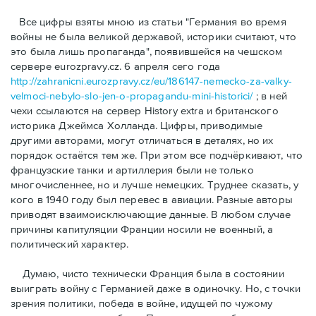
Bсе цифры взяты мною из статьи "Германия во время
войны не была великой державой, историки считают, что
это была лишь пропаганда", появившейся на чешском
сервере eurozpravy.cz. 6 апреля сего года
http://zahranicni.eurozpravy.cz/eu/186147-nemecko-za-valky-
velmoci-nebylo-slo-jen-o-propagandu-mini-historici/
; в ней
чехи ссылаются на сервер History extra и британского
историка Джеймса Холланда. Цифры, привoдимые
другими авторами, могут отличаться в деталях, но их
порядок остаётся тем же. При этом все подчёркивают, что
французские танки и артиллерия были не только
многочисленнее, но и лучше немецких. Труднее сказать, у
кого в 1940 году был перевес в авиации. Разные авторы
приводят взаимоисключающие данные. В любом случае
причины капитуляции Франции носили не военный, а
политический характер.
Думаю, чисто технически Франция была в состоянии
выиграть войну с Германией даже в одиночку. Но, с точки
зрения политики, победа в войне, идущей по чужому