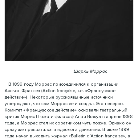
Шарль Моррас
В 1899 году Моррас присоединился к организации
Аксьон Франсез (Action française, т.е. «Французское
действие»). Некоторые русскоязычные источники
утверждают, что сам Моррас её и создал. Это неверно.
Комитет «Французское действие» основали театральный
критик Морис Пюжо и философ Анри Вожуа в апреле 1898
года, а Моррас стал их соратником чуть позже. Однако он
сразу же превратился в идеолога движения. В июле 1899
года начал выходить журнал «Bulletin d’Action française», в