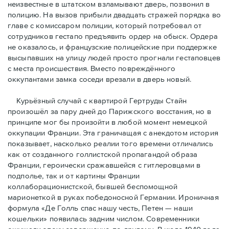
неизвестные в штатском взламывают дверь, позвонил в
полицию. На вызов прибыли двадцать стражей порядка во
главе с комиссаром полиции, который потребовал от
сотрудников гестапо предъявить ордер на обыск. Ордера
не оказалось, и французские полицейские при поддержке
высыпавших на улицу людей просто прогнали гестаповцев
с места происшествия. Вместо повреждённого
оккупантами замка соседи врезали в дверь новый.
Курьёзный случай с квартирой Гертруды Стайн
произошёл за пару дней до Парижского восстания, но в
принципe мог бы произойти в любой момент немецкой
оккупации Франции. Эта граничащая с анекдотом история
показывает, насколько реалии того времени отличались
как от созданного голлистской пропагандой образа
Франции, героически сражавшейся с гитлеровцами в
подполье, так и от картины Франции
коллаборационистской, бывшей беспомощной
марионеткой в руках победоносной Германии. Ироничная
формула «Де Голль спас нашу честь, Петен — наши
кошельки» появилась задним числом. Современники