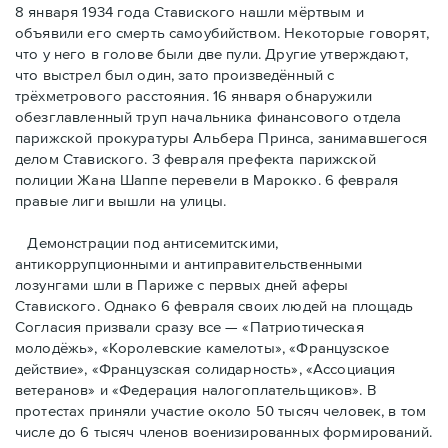
8 января 1934 года Ставиского нашли мёртвым и
объявили его смерть самоубийством. Некоторые говорят,
что у него в голове были две пули. Другие утверждают,
что выстрел был один, зато произведённый с
трёхметровoго расстояния. 16 января обнаружили
обезглавленный труп начальника финансового отдела
парижской прокуратуры Альбера Принса, занимавшегося
делом Cтавиского. 3 февраля префекта парижской
полиции Жана Шаппе перевели в Марокко. 6 февраля
правые лиги вышли на улицы.
Демонстрации под антисемитскими,
антикоррупционными и антиправительственными
лозунгами шли в Париже с первых дней аферы
Ставиского. Однако 6 февраля своих людей на площадь
Согласия призвали сразу все — «Патриотическая
молодёжь», «Королевские камелоты», «Французское
действие», «Французская солидарность», «Ассоциация
ветеранов» и «Федерация налогоплательщиков». В
протестах приняли участие около 50 тысяч человек, в том
числе до 6 тысяч членов военизированных формирований.