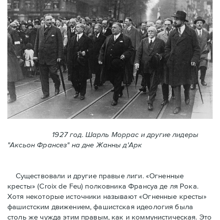
1927 год. Шарль Моррас и другие лидеры
"Аксьон Франсез" на дне Жанны д'Арк
Существовали и другие правые лиги. «Огненные
кресты» (Croix de Feu) полковника Франсуа де ля Рока.
Хотя некоторые источники называют «Огненные крeсты»
фашистским движением, фашистская идеология была
столь же чужда этим правым, как и коммунистическая. Это