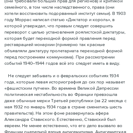
(они требовали бóльших прав для регионов) и критикой
семейного, в том числе наследственного, права (они
хотели восстановить подорванный институт семьи). В 1903
году Моррас написал статью «Диктатор и король», в
которой утверждал, что правым следует совершить
переворот с целью установления роялистской диктатуры,
которая будет переходной формой правления перед
реставрацией монархии (примерно так красные
объявляли диктатуру пролетариата переходной формой
перед построением коммунизма). При рассмотрении
событий 1940–1944 годов всё это следует иметь в виду.
Не следует забывать и о февральских событиях 1934
года, которые левая историография до сих пор называет
«фашистским путчем». Во времена Великой Депрессии
политическая нестабильность во Франции превзошла
даже обычные мерки Третьей республики (за 22 месяца с
мая 1932 по январь 1934 года в стране сменились шесть
правительств). На этом фоне развернулась афера
Александра Ставиского. Естественно, Ставиский был
евреем. Не менее естественно, что его дело вызвало во
Франции очередной взрыв антисемитизма. Антисемитская