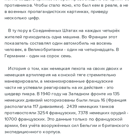
противников. Чтобы стало ясно, кто был кем в реале, а не
в военных пропагандистских картинках, приведу
несколько цифр.
В ту пору в Соединённых Штатах на каждых четырёх
жителей приходилась одна машина. Во Франции этот
показатель составлял один автомобиль на восемь
человек, в Великобритании - один на четырнадцать. В
Германии - один на сорок семь.
История о том, как немецкая пехота на своих двоих и
немeцкая артиллерия на конской тяге стремительно
маневрировали, а механизированные французские
части не успевали реагировать на их действия - это
шедевр пиара. В 1940 году на Западном фронте из 135
немецких дивизий моторизованы были лишь 16 (Франция
располагала 117 дивизиями). 2439 немецких танков
противостояли 3254 французских, 7378 немецких орудий -
10700 французских. Это данные только по французской
армии, без учёта вооружённых сил Бельгии и британского
экспедиционного корпуса.