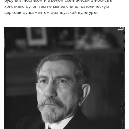
Будучи агностиком и в целом скептически относясь к
христианству, он тем не менее считал католическую
церковь фундаментом французской культуры.