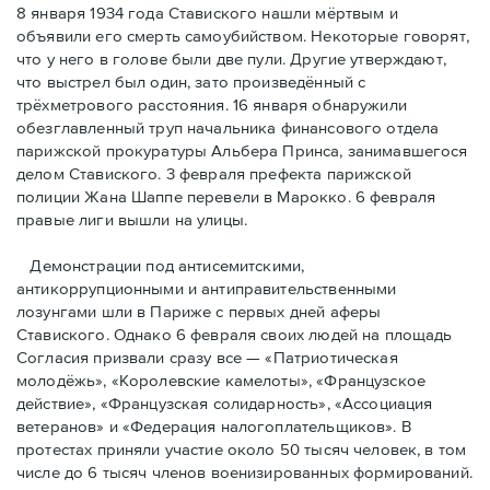
8 января 1934 года Ставиского нашли мёртвым и
объявили его смерть самоубийством. Некоторые говорят,
что у него в голове были две пули. Другие утверждают,
что выстрел был один, зато произведённый с
трёхметровoго расстояния. 16 января обнаружили
обезглавленный труп начальника финансового отдела
парижской прокуратуры Альбера Принса, занимавшегося
делом Cтавиского. 3 февраля префекта парижской
полиции Жана Шаппе перевели в Марокко. 6 февраля
правые лиги вышли на улицы.
Демонстрации под антисемитскими,
антикоррупционными и антиправительственными
лозунгами шли в Париже с первых дней аферы
Ставиского. Однако 6 февраля своих людей на площадь
Согласия призвали сразу все — «Патриотическая
молодёжь», «Королевские камелоты», «Французское
действие», «Французская солидарность», «Ассоциация
ветеранов» и «Федерация налогоплательщиков». В
протестах приняли участие около 50 тысяч человек, в том
числе до 6 тысяч членов военизированных формирований.