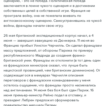
сценарию, - это не победа. Политическая победа
заключается в ломке чужого сценария и в достижении
собственных целей в собственной игре. Франция не
проиграла войну, она не пожелала воевать по
англосаксонскому сценарию. Самоустранившись из чужой
войны, французы начали свою игру.
26 мая британский экспедиционный корпус начал, а 4
июня — завершил эвакуацию из Дюнкерка. 11 июня во
Францию прибыл Уинстон Черчилль. Он сделал французам
массу предложений, от обороны Парижа по примеру
республиканского Мадрида до создания франко-
британской унии. Французы их отклонили (в тот день один
из французских министров сказал, что лучше быть
нацистской провинцией, чем британским доминионом). От
содержащегося в мемуарах Черчилля описания
переговоров с французским командованием у меня
осталось ощущение, что французы просто насмехались
над англичанами. 14 июня без боя был сдан Париж. 16
июня премьер-министр Рейно подал в отставку, и
президент Лебрен предложил сформировать
правительство маршалу Петену.