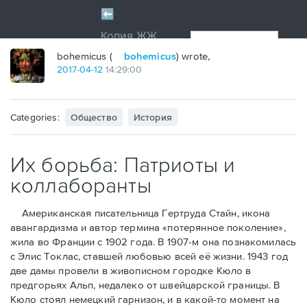
bohemicus (
bohemicus
) wrote,
2017
-
04
-
12
14:29:00
Categories:
Общество
История
Их борьба: Патриоты и
коллаборанты
Американская писательница Гертруда Стайн, икона
авангардизма и автор термина «потерянное поколение»,
жила во Франции с 1902 года. В 1907-м она познакомилась
с Элис Токлас, ставшей любовью всей её жизни. 1943 год
две дамы провели в живописном городке Кюло в
предгорьях Альп, недалеко от швейцарской границы. В
Кюло стоял немецкий гарнизон, и в какой-то момент на