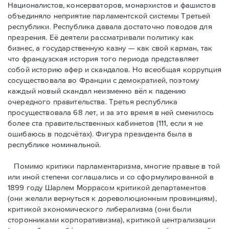
Националистов, консерваторов, монархистов и фашистов
объединяло неприятие парламентской системы Третьей
республики. Республика давала достаточно поводов для
презрения. Её деятели рассматривали политику как
бизнес, а государственную казну — как свой карман, так
что французская история того периода представляет
собой историю афер и скандалов. Но всеобщая коррупция
сосуществовала во Франции с демократией, поэтому
каждый новый скандал неизменно вёл к падению
очередного правительства. Третья республика
просуществовала 68 лет, и за это время в ней сменилось
более ста правительственных кабинетов (111, если я не
ошибаюсь в подсчётах). Фигура президента была в
республике номинальной.
Помимо критики парламентаризма, многие правые в той
или иной степени соглашались и со сформулированной в
1899 году Шарлем Моррасом критикой департаментов
(они желали вернуться к дореволюционным провинциям),
критикой экономического либерализма (они были
сторонниками корпоративизма), критикой централизации