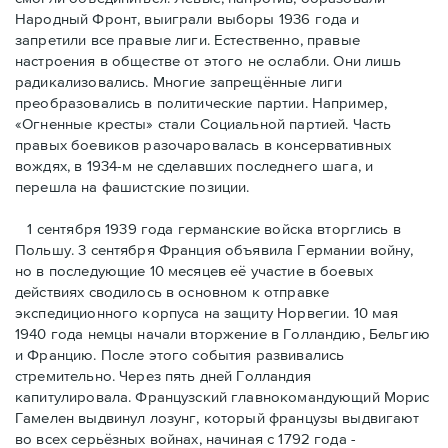
Народный Фронт, выиграли выборы 1936 года и
запретили все правые лиги. Естественно, правые
настроения в обществе от этого не ослабли. Они лишь
радикализовались. Многие запрещённые лиги
преобразовались в политические партии. Например,
«Огненные кресты» стали Социальной партией. Часть
правых боевиков разочаровалась в консервативных
вождях, в 1934-м не сделавших последнего шага, и
перешла на фашистские позиции.
1 сентября 1939 года германские войска вторглись в
Польшу. 3 сентября Франция объявила Германии войну,
но в последующие 10 месяцев её участие в боевых
действиях сводилось в основном к отправке
экспедиционного корпуса на защиту Норвегии. 10 мая
1940 года немцы начали вторжение в Голландию, Бельгию
и Францию. После этого события развивались
стремительно. Через пять дней Голландия
капитулировала. Французский главнокомандующий Морис
Гамелен выдвинул лозунг, который французы выдвигают
во всех серьёзных войнах, начиная с 1792 года -