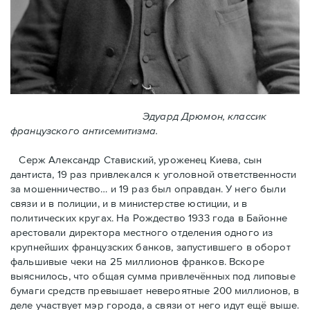
Эдуард Дрюмон, классик
французского антисемитизма.
Серж Александр Ставиский, уроженец Киева, сын
дантиста, 19 раз привлекался к уголовной ответственности
за мошенничество… и 19 раз был оправдан. У него были
связи и в полиции, и в министерстве юстиции, и в
политических кругах. На Рождество 1933 года в Байoнне
арестовали директора местного отделения одного из
крупнейших французских банков, запустившего в оборот
фальшивые чеки на 25 миллионов франков. Вскоре
выяснилось, что общая сумма привлечённых под липовые
бумаги средств превышает невероятные 200 миллионов, в
деле участвует мэр города, a связи от него идут ещё выше.