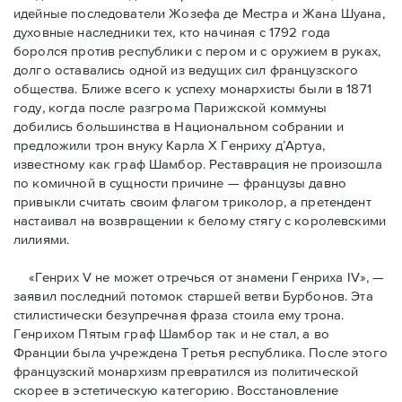
идейные последователи Жозефа де Местра и Жана Шуана,
духовные наследники тех, кто начиная с 1792 года
боролся против республики с пером и с оружием в руках,
долго оставались одной из ведущих сил французского
общества. Ближе всего к успеху монархисты были в 1871
году, когда после разгрома Парижской коммуны
добились большинства в Национальном собрании и
предложили трон внуку Карла Х Генриху д’Артуа,
известному как граф Шамбор. Реставрация не произошла
по комичной в сущности причине — французы давно
привыкли считать своим флагoм триколор, а претендент
настаивал на возвращении к белому стягу с королевскими
лилиями.
«Генрих V не может отречься от знамени Генриха IV», —
заявил последний потомок старшей ветви Бурбонов. Эта
стилистически безупречная фраза стоила ему трона.
Генрихом Пятым граф Шамбор так и не стал, а во
Франции была учреждена Третья республика. После этого
французский монархизм превратился из политической
скорее в эстетическую категорию. Восстановление