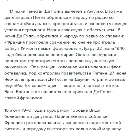
17 июня генерал Де Голль вылетел в Англию. В тот же
день маршал Петен обратился к народу по радио со
словами: «Бои должны прекратиться», и запросил у немцев
условия перемирия. Нация вздохнула с облегчением. 18
июня Де Голль обратился к народу по радио со словами:
«Франция проиграла сражение, но она не проиграла
войну!» 19 июня немцы форсировали Луару. 22 июня 1940
года было подписано перемирие. Около шестидесяти
процентов территории страны попало под немецкую
оккупацию. Юг Франции, колониальная империя и флот
оставались под контролем правительства Петена. 27 июня
Черчилль пригласил Де Голля на Даунинг-стрит и объявил
ему: «Раз Вы совсем один — хорошо, я признáю только
Вас». Британское правительство признало Де Голля
главой французов.
10 июля 1940 года в курортном городке Виши
большинство депутатов Национального собрания
Франции проголосовали за ликвидацию парламентской
системы и передачу диктаторских полномочий маршалу