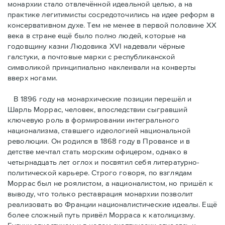
монархии стало отвлечённой идеальной целью, а на
практике легитимисты сосредоточились на идее реформ в
консервативном духе. Тем не менее в первой половине ХХ
века в стране ещё было полно людей, которые на
годовщину казни Людовика XVI надевали чёрные
галстуки, а почтовые марки с республиканской
символикой принципиально наклеивали на конверты
вверх ногами.
В 1896 году на монархические позиции перешёл и
Шарль Моррас, человек, впоследствии сыгравший
ключевую роль в формировании интегрального
национализма, ставшего идеологией национальной
революции. Он родился в 1868 году в Провансе и в
детстве мечтал стать морским офицером, однако в
четырнадцать лет оглох и посвятил себя литературно-
политической карьере. Строго говоря, по взглядам
Моррас был не роялистом, а националистом, но пришёл к
выводу, что только реставрация монархии позволит
реализовать во Франции националистические идеалы. Ещё
более сложный путь привёл Морраса к католицизму.