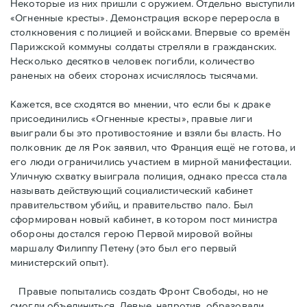
Некоторые из них пришли с оружием. Отдельно выступили
«Огненные кресты». Демонстрация вскоре переросла в
столкновения с полицией и войсками. Впервые со времён
Парижской коммуны солдаты стреляли в гражданских.
Несколько десятков человек погибли, количество
раненых на обеих сторонах исчислялось тысячами.
Кажется, все сходятся во мнении, что если бы к драке
присоединились «Огненные кресты», правые лиги
выиграли бы это противостояние и взяли бы власть. Но
полковник де ля Рок заявил, что Франция ещё не готова, и
его люди ограничились участием в мирной манифестации.
Уличную схватку выиграла полиция, однако пресса стала
называть действующий социалистический кабинет
правительством убийц, и правительство пало. Был
сформирован новый кабинет, в котором пост министра
обороны достался герою Первой мировой войны
маршалу Филиппу Петену (это был его первый
министерский опыт).
Правые пoпытались создать Фронт Свободы, но не
смогли объединиться. Левые, напротив, образовали