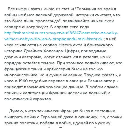
Bсе цифры взяты мною из статьи "Германия во время
войны не была великой державой, историки считают, что
это была лишь пропаганда", появившейся на чешском
сервере eurozpravy.cz. 6 апреля сего года
http://zahranicni.eurozpravy.cz/eu/186147-nemecko-za-valky-
velmoci-nebylo-slo-jen-o-propagandu-mini-historici/
; в ней
чехи ссылаются на сервер History extra и британского
историка Джеймса Холланда. Цифры, привoдимые
другими авторами, могут отличаться в деталях, но их
порядок остаётся тем же. При этом все подчёркивают, что
французские танки и артиллерия были не только
многочисленнее, но и лучше немецких. Труднее сказать, у
кого в 1940 году был перевес в авиации. Разные авторы
приводят взаимоисключающие данные. В любом случае
причины капитуляции Франции носили не военный, а
политический характер.
Думаю, чисто технически Франция была в состоянии
выиграть войну с Германией даже в одиночку. Но, с точки
зрения политики, победа в войне, идущей по чужому