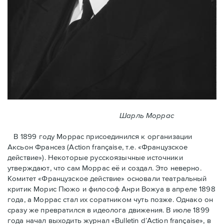
Шарль Моррас
В 1899 году Моррас присоединился к организации
Аксьон Франсез (Action française, т.е. «Французское
действие»). Некоторые русскоязычные источники
утверждают, что сам Моррас её и создал. Это неверно.
Комитет «Французское действие» основали театральный
критик Морис Пюжо и философ Анри Вожуа в апреле 1898
года, а Моррас стал их соратником чуть позже. Однако он
сразу же превратился в идеолога движения. В июле 1899
года начал выходить журнал «Bulletin d’Action française», в