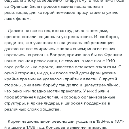
ощущали эпоху совершенно по-другому. В июле 1940 года
во Франции была провозглашена национальная
революция, для которой немецкое присутствие служило
лишь фоном.
Далеко не все из тех, кто сотрудничал с немцами,
приветствовали национальную революцию. И наоборот,
среди тех, кто участвовал в национальной революции,
далеко не все смирились с поражением; многие из них
надеялись на реванш. Вопрос, произошла бы во Франции
национальная революция, не случись в мае-июне 1940
года дебакль на фронте, навсегда останется открытым. С
одной стороны, ни до, ни после этой даты французским
крайне правым не удавалось прийти к власти. С другой
стороны, они вели борьбу так долго и целеустремлённо,
что рано или поздно могли преуспеть. У них были и
проработанная идеология, и хорошо организованные
структуры, и яркие лидеры, и широкая поддержка в
различных слоях общества.
Корни национальной революции уходили в 1934-й, в 1871-
й и даже в 1789 год. Консервативные легитимисты,