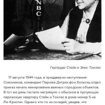
Гертруда Стайн и Элис Токлас
17 августа 1944 года, в преддверии наступления
Союзников, комендант Парижа Дитрих фон Хольтиц отдал
приказ начать минирование важных городских объектов.
В тот же день гестапо нагрянуло с обыском в пустующую
парижскую квартиру Стайн и Токлaс в домe номер 5 на
Рю Кристин. Однако кто-то из соседей, увидев, что