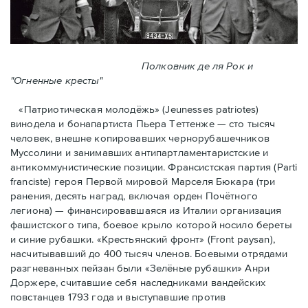
Полковник де ля Рок и
"Огненные кресты"
«Патриотическая молодёжь» (Jeunesses patriotes)
винодела и бонапартиста Пьера Тeттенже — cто тысяч
человек, внешне копировавших чернорубашечников
Муссолини и занимавших антипартламентаристские и
антикоммунистические позиции. Франсистская партия (Parti
franciste) героя Первой мировой Марселя Бюкара (три
ранения, десять наград, включая орден Почётного
легиона) — финансировавшаяся из Италии организация
фашистского типа, боевое крыло которой носило береты
и синие рубашки. «Крестьянский фронт» (Front paysan),
насчитывавший до 400 тысяч членов. Боевыми отрядами
разгневанных пейзан были «Зелёные рубашки» Анри
Доржере, считавшие себя наследниками вандейских
повстанцев 1793 года и выступавшие против