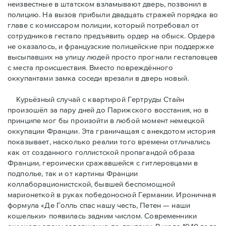
неизвестные в штатском взламывают дверь, позвонил в
полицию. На вызов прибыли двадцать стражей порядка во
главе с комиссаром полиции, который потребовал от
сотрудников гестапо предъявить ордер на обыск. Ордера
не оказалось, и французские полицейские при поддержке
высыпавших на улицу людей просто прогнали гестаповцев
с места происшествия. Вместо повреждённого
оккупантами замка соседи врезали в дверь новый.
Курьёзный случай с квартирой Гертруды Стайн
произошёл за пару дней до Парижского восстания, но в
принципe мог бы произойти в любой момент немецкой
оккупации Франции. Эта граничащая с анекдотом история
показывает, насколько реалии того времени отличались
как от созданного голлистской пропагандой образа
Франции, героически сражавшейся с гитлеровцами в
подполье, так и от картины Франции
коллаборационистской, бывшей беспомощной
марионеткой в руках победоносной Германии. Ироничная
формула «Де Голль спас нашу честь, Петен — наши
кошельки» появилась задним числом. Современники