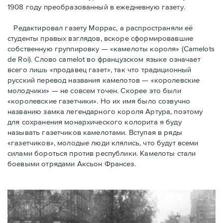
1908 году преобразованный в ежедневную газету.
Редактировал газету Моррас, а распространяли её
студенты правых взглядов, вскоре сформировавшие
собственную группировку — «камелоты короля» (Camelots
de Roi). Слово camelot во французском языке означает
всего лишь «продавец газет», так что традиционный
русский перевод названия камелотов — «королевские
молодчики» — не совсем точен. Скорее это были
«королевские газетчики». Но их имя было созвучно
названию замка легендарного короля Артура, поэтому
для сохранения монархического колорита я буду
называть газетчиков камелотами. Вступая в ряды
«газетчиков», молодые люди клялись, что будут всеми
силами бороться против республики. Камелоты стали
боевыми отрядами Аксьон Франсез.