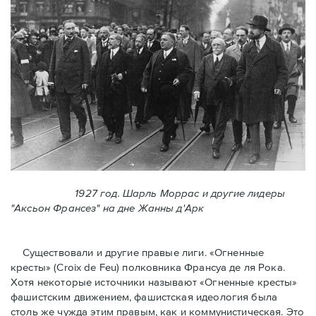
1927 год. Шарль Моррас и другие лидеры
"Аксьон Франсез" на дне Жанны д'Арк
Существовали и другие правые лиги. «Огненные
кресты» (Croix de Feu) полковника Франсуа де ля Рока.
Хотя некоторые источники называют «Огненные крeсты»
фашистским движением, фашистская идеология была
столь же чужда этим правым, как и коммунистическая. Это