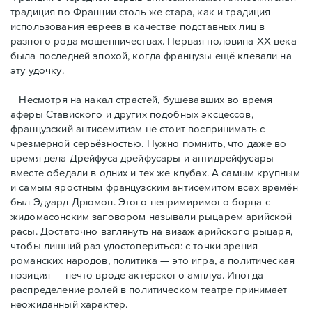
традиция во Франции столь же стара, как и традиция
использования евреев в качестве подставных лиц в
разного рода мошенничествах. Первая половина ХХ века
была последней эпохой, когда французы ещё клевали на
эту удочку.
Несмотря на накал страстей, бушевавших во время
аферы Ставиского и других подобных эксцессов,
французский антисемитизм не стоит воспринимать с
чрезмерной серьёзностью. Нужно помнить, что даже во
время дела Дрейфуса дрейфусары и антидрейфусары
вместе обедали в одних и тех же клубах. А самым крупным
и самым яростным французским антисемитом всех времён
был Эдуард Дрюмон. Этого непримиримого борца с
жидомасонским заговором называли рыцарем арийской
расы. Достаточно взглянуть на визаж арийского рыцаря,
чтобы лишний раз удостовериться: с точки зрения
романских народов, политика — это игра, а политическая
позиция — нечто вроде актёрского амплуа. Иногда
распределение ролей в политическом театре принимает
неожиданный характер.