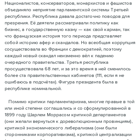
Националистов, консерваторов, монархистов и фашистов
объединяло неприятие парламентской системы Третьей
республики. Республика давала достаточно поводов для
презрения. Её деятели рассматривали политику как
бизнес, а государственную казну — как свой карман, так
что французская история того периода представляет
собой историю афер и скандалов. Но всеобщая коррупция
сосуществовала во Франции с демократией, поэтому
каждый новый скандал неизменно вёл к падению
очередного правительства. Третья республика
просуществовала 68 лет, и за это время в ней сменилось
более ста правительственных кабинетов (111, если я не
ошибаюсь в подсчётах). Фигура президента была в
республике номинальной.
Помимо критики парламентаризма, многие правые в той
или иной степени соглашались и со сформулированной в
1899 году Шарлем Моррасом критикой департаментов
(они желали вернуться к дореволюционным провинциям),
критикой экономического либерализма (они были
сторонниками корпоративизма), критикой централизации