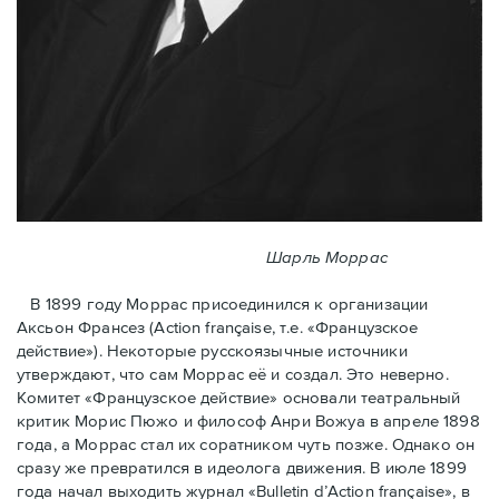
Шарль Моррас
В 1899 году Моррас присоединился к организации
Аксьон Франсез (Action française, т.е. «Французское
действие»). Некоторые русскоязычные источники
утверждают, что сам Моррас её и создал. Это неверно.
Комитет «Французское действие» основали театральный
критик Морис Пюжо и философ Анри Вожуа в апреле 1898
года, а Моррас стал их соратником чуть позже. Однако он
сразу же превратился в идеолога движения. В июле 1899
года начал выходить журнал «Bulletin d’Action française», в