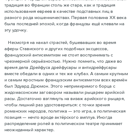
традиция во Франции столь же стара, как и традиция
использования евреев в качестве подставных лиц в
разного рода мошенничествах. Первая половина ХХ века
была последней эпохой, когда французы ещё клевали на
эту удочку.
Несмотря на накал страстей, бушевавших во время
аферы Ставиского и других подобных эксцессов,
французский антисемитизм не стоит воспринимать с
чрезмерной серьёзностью. Нужно помнить, что даже во
время дела Дрейфуса дрейфусары и антидрейфусары
вместе обедали в одних и тех же клубах. А самым крупным
и самым яростным французским антисемитом всех времён
был Эдуард Дрюмон. Этого непримиримого борца с
жидомасонским заговором называли рыцарем арийской
расы. Достаточно взглянуть на визаж арийского рыцаря,
чтобы лишний раз удостовериться: с точки зрения
романских народов, политика — это игра, а политическая
позиция — нечто вроде актёрского амплуа. Иногда
распределение ролей в политическом театре принимает
неожиданный характер.