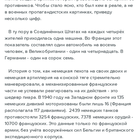
противников. Чтобы стало ясно, кто был кем в реале, а не
в военных пропагандистских картинках, приведу
несколько цифр.
В ту пору в Соединённых Штатах на каждых четырёх
жителей приходилась одна машина. Во Франции этот
показатель составлял один автомобиль на восемь
человек, в Великобритании - один на четырнадцать. В
Германии - один на сорок семь.
История о том, как немецкая пехота на своих двоих и
немeцкая артиллерия на конской тяге стремительно
маневрировали, а механизированные французские
части не успевали реагировать на их действия - это
шедевр пиара. В 1940 году на Западном фронте из 135
немецких дивизий моторизованы были лишь 16 (Франция
располагала 117 дивизиями). 2439 немецких танков
противостояли 3254 французских, 7378 немецких орудий -
10700 французских. Это данные только по французской
армии, без учёта вооружённых сил Бельгии и британского
экспедиционного корпуса.