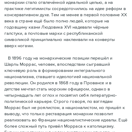
монархии стало отвлечённой идеальной целью, а на
практике легитимисты сосредоточились на идее реформ в
консервативном духе. Тем не менее в первой половине ХХ
века в стране ещё было полно людей, которые на
годовщину казни Людовика XVI надевали чёрные
галстуки, а почтовые марки с республиканской
символикой принципиально наклеивали на конверты
вверх ногами.
В 1896 году на монархические позиции перешёл и
Шарль Моррас, человек, впоследствии сыгравший
ключевую роль в формировании интегрального
национализма, ставшего идеологией национальной
революции. Он родился в 1868 году в Провансе и в
детстве мечтал стать морским офицером, однако в
четырнадцать лет оглох и посвятил себя литературно-
политической карьере. Строго говоря, по взглядам
Моррас был не роялистом, а националистом, но пришёл к
выводу, что только реставрация монархии позволит
реализовать во Франции националистические идеалы. Ещё
более сложный путь привёл Морраса к католицизму.