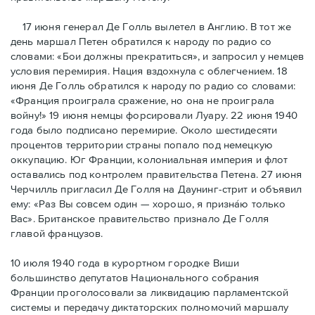
17 июня генерал Де Голль вылетел в Англию. В тот же
день маршал Петен обратился к народу по радио со
словами: «Бои должны прекратиться», и запросил у немцев
условия перемирия. Нация вздохнула с облегчением. 18
июня Де Голль обратился к народу по радио со словами:
«Франция проиграла сражение, но она не проиграла
войну!» 19 июня немцы форсировали Луару. 22 июня 1940
года было подписано перемирие. Около шестидесяти
процентов территории страны попало под немецкую
оккупацию. Юг Франции, колониальная империя и флот
оставались под контролем правительства Петена. 27 июня
Черчилль пригласил Де Голля на Даунинг-стрит и объявил
ему: «Раз Вы совсем один — хорошо, я признáю только
Вас». Британское правительство признало Де Голля
главой французов.
10 июля 1940 года в курортном городке Виши
большинство депутатов Национального собрания
Франции проголосовали за ликвидацию парламентской
системы и передачу диктаторских полномочий маршалу