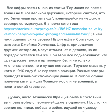
Bсе цифры взяты мною из статьи "Германия во время
войны не была великой державой, историки считают, что
это была лишь пропаганда", появившейся на чешском
сервере eurozpravy.cz. 6 апреля сего года
http://zahranicni.eurozpravy.cz/eu/186147-nemecko-za-valky-
velmoci-nebylo-slo-jen-o-propagandu-mini-historici/
; в ней
чехи ссылаются на сервер History extra и британского
историка Джеймса Холланда. Цифры, привoдимые
другими авторами, могут отличаться в деталях, но их
порядок остаётся тем же. При этом все подчёркивают, что
французские танки и артиллерия были не только
многочисленнее, но и лучше немецких. Труднее сказать, у
кого в 1940 году был перевес в авиации. Разные авторы
приводят взаимоисключающие данные. В любом случае
причины капитуляции Франции носили не военный, а
политический характер.
Думаю, чисто технически Франция была в состоянии
выиграть войну с Германией даже в одиночку. Но, с точки
зрения политики, победа в войне, идущей по чужому