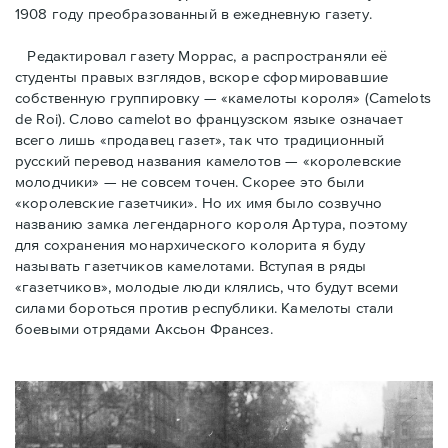
1908 году преобразованный в ежедневную газету.
Редактировал газету Моррас, а распространяли её
студенты правых взглядов, вскоре сформировавшие
собственную группировку — «камелоты короля» (Camelots
de Roi). Слово camelot во французском языке означает
всего лишь «продавец газет», так что традиционный
русский перевод названия камелотов — «королевские
молодчики» — не совсем точен. Скорее это были
«королевские газетчики». Но их имя было созвучно
названию замка легендарного короля Артура, поэтому
для сохранения монархического колорита я буду
называть газетчиков камелотами. Вступая в ряды
«газетчиков», молодые люди клялись, что будут всеми
силами бороться против республики. Камелоты стали
боевыми отрядами Аксьон Франсез.