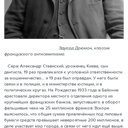
Эдуард Дрюмон, классик
французского антисемитизма.
Серж Александр Ставиский, уроженец Киева, сын
дантиста, 19 раз привлекался к уголовной ответственности
за мошенничество… и 19 раз был оправдан. У него были
связи и в полиции, и в министерстве юстиции, и в
политических кругах. На Рождество 1933 года в Байoнне
арестовали директора местного отделения одного из
крупнейших французских банков, запустившего в оборот
фальшивые чеки на 25 миллионов франков. Вскоре
выяснилось, что общая сумма привлечённых под липовые
бумаги средств превышает невероятные 200 миллионов, в
деле участвует мэр города, a связи от него идут ещё выше.