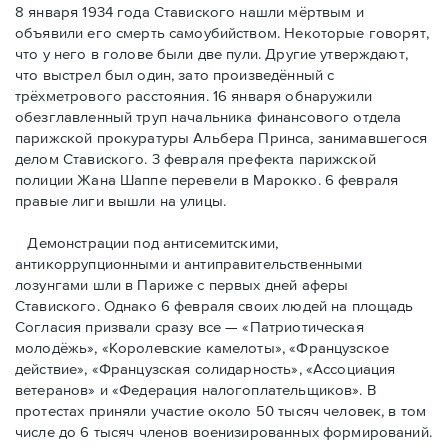
8 января 1934 года Ставиского нашли мёртвым и
объявили его смерть самоубийством. Некоторые говорят,
что у него в голове были две пули. Другие утверждают,
что выстрел был один, зато произведённый с
трёхметровoго расстояния. 16 января обнаружили
обезглавленный труп начальника финансового отдела
парижской прокуратуры Альбера Принса, занимавшегося
делом Cтавиского. 3 февраля префекта парижской
полиции Жана Шаппе перевели в Марокко. 6 февраля
правые лиги вышли на улицы.
Демонстрации под антисемитскими,
антикоррупционными и антиправительственными
лозунгами шли в Париже с первых дней аферы
Ставиского. Однако 6 февраля своих людей на площадь
Согласия призвали сразу все — «Патриотическая
молодёжь», «Королевские камелоты», «Французское
действие», «Французская солидарность», «Ассоциация
ветеранов» и «Федерация налогоплательщиков». В
протестах приняли участие около 50 тысяч человек, в том
числе до 6 тысяч членов военизированных формирований.