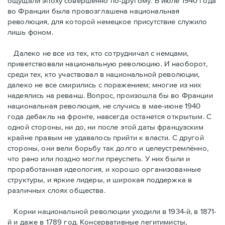
ощущали эпоху совершенно по-другому. В июле 1940 года
во Франции была провозглашена национальная
революция, для которой немецкое присутствие служило
лишь фоном.
Далеко не все из тех, кто сотрудничал с немцами,
приветствовали национальную революцию. И наоборот,
среди тех, кто участвовал в национальной революции,
далеко не все смирились с поражением; многие из них
надеялись на реванш. Вопрос, произошла бы во Франции
национальная революция, не случись в мае-июне 1940
года дебакль на фронте, навсегда останется открытым. С
одной стороны, ни до, ни после этой даты французским
крайне правым не удавалось прийти к власти. С другой
стороны, они вели борьбу так долго и целеустремлённо,
что рано или поздно могли преуспеть. У них были и
проработанная идеология, и хорошо организованные
структуры, и яркие лидеры, и широкая поддержка в
различных слоях общества.
Корни национальной революции уходили в 1934-й, в 1871-
й и даже в 1789 год. Консервативные легитимисты,