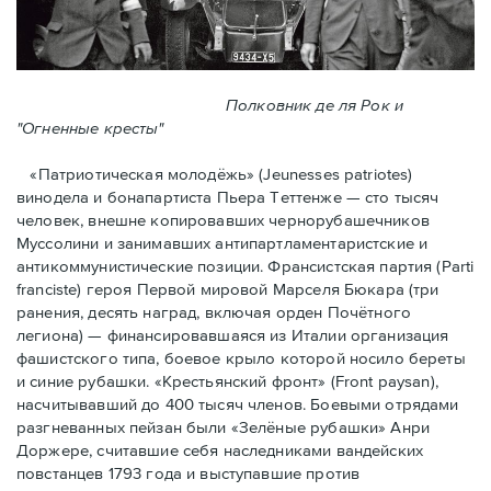
Полковник де ля Рок и
"Огненные кресты"
«Патриотическая молодёжь» (Jeunesses patriotes)
винодела и бонапартиста Пьера Тeттенже — cто тысяч
человек, внешне копировавших чернорубашечников
Муссолини и занимавших антипартламентаристские и
антикоммунистические позиции. Франсистская партия (Parti
franciste) героя Первой мировой Марселя Бюкара (три
ранения, десять наград, включая орден Почётного
легиона) — финансировавшаяся из Италии организация
фашистского типа, боевое крыло которой носило береты
и синие рубашки. «Крестьянский фронт» (Front paysan),
насчитывавший до 400 тысяч членов. Боевыми отрядами
разгневанных пейзан были «Зелёные рубашки» Анри
Доржере, считавшие себя наследниками вандейских
повстанцев 1793 года и выступавшие против