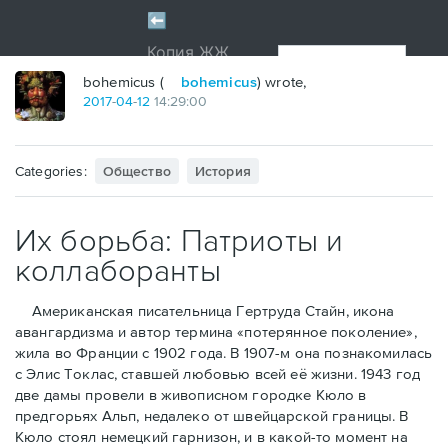
bohemicus (
bohemicus
) wrote,
2017
-
04
-
12
14:29:00
Categories:
Общество
История
Их борьба: Патриоты и
коллаборанты
Американская писательница Гертруда Стайн, икона
авангардизма и автор термина «потерянное поколение»,
жила во Франции с 1902 года. В 1907-м она познакомилась
с Элис Токлас, ставшей любовью всей её жизни. 1943 год
две дамы провели в живописном городке Кюло в
предгорьях Альп, недалеко от швейцарской границы. В
Кюло стоял немецкий гарнизон, и в какой-то момент на