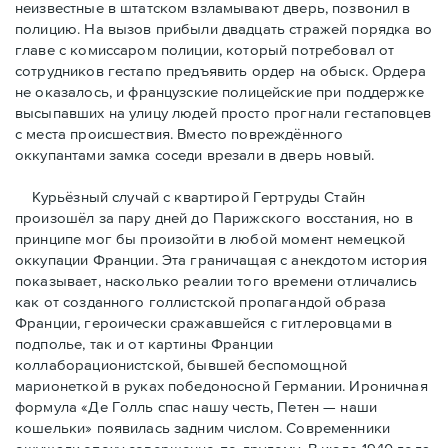
неизвестные в штатском взламывают дверь, позвонил в
полицию. На вызов прибыли двадцать стражей порядка во
главе с комиссаром полиции, который потребовал от
сотрудников гестапо предъявить ордер на обыск. Ордера
не оказалось, и французские полицейские при поддержке
высыпавших на улицу людей просто прогнали гестаповцев
с места происшествия. Вместо повреждённого
оккупантами замка соседи врезали в дверь новый.
Курьёзный случай с квартирой Гертруды Стайн
произошёл за пару дней до Парижского восстания, но в
принципe мог бы произойти в любой момент немецкой
оккупации Франции. Эта граничащая с анекдотом история
показывает, насколько реалии того времени отличались
как от созданного голлистской пропагандой образа
Франции, героически сражавшейся с гитлеровцами в
подполье, так и от картины Франции
коллаборационистской, бывшей беспомощной
марионеткой в руках победоносной Германии. Ироничная
формула «Де Голль спас нашу честь, Петен — наши
кошельки» появилась задним числом. Современники