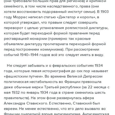
(они требовали бóльших прав для регионов) и критикой
семейного, в том числе наследственного, права (они
хотели восстановить подорванный институт семьи). В 1903
году Моррас написал статью «Диктатор и король», в
которой утверждал, что правым следует совершить
переворот с целью установления роялистской диктатуры,
которая будет переходной формой правления перед
реставрацией монархии (примерно так красные
объявляли диктатуру пролетариата переходной формой
перед построением коммунизма). При рассмотрении
событий 1940–1944 годов всё это следует иметь в виду.
Не следует забывать и о февральских событиях 1934
года, которые левая историография до сих пор называет
«фашистским путчем». Во времена Великой Депрессии
политическая нестабильность во Франции превзошла
даже обычные мерки Третьей республики (за 22 месяца с
мая 1932 по январь 1934 года в стране сменились шесть
правительств). На этом фоне развернулась афера
Александра Ставиского. Естественно, Ставиский был
евреем. Не менее естественно, что его дело вызвало во
Франции очередной взрыв антисемитизма. Антисемитская