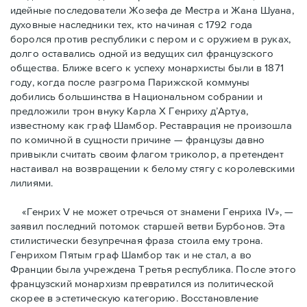
идейные последователи Жозефа де Местра и Жана Шуана,
духовные наследники тех, кто начиная с 1792 года
боролся против республики с пером и с оружием в руках,
долго оставались одной из ведущих сил французского
общества. Ближе всего к успеху монархисты были в 1871
году, когда после разгрома Парижской коммуны
добились большинства в Национальном собрании и
предложили трон внуку Карла Х Генриху д’Артуа,
известному как граф Шамбор. Реставрация не произошла
по комичной в сущности причине — французы давно
привыкли считать своим флагoм триколор, а претендент
настаивал на возвращении к белому стягу с королевскими
лилиями.
«Генрих V не может отречься от знамени Генриха IV», —
заявил последний потомок старшей ветви Бурбонов. Эта
стилистически безупречная фраза стоила ему трона.
Генрихом Пятым граф Шамбор так и не стал, а во
Франции была учреждена Третья республика. После этого
французский монархизм превратился из политической
скорее в эстетическую категорию. Восстановление