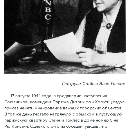
Гертруда Стайн и Элис Токлас
17 августа 1944 года, в преддверии наступления
Союзников, комендант Парижа Дитрих фон Хольтиц отдал
приказ начать минирование важных городских объектов.
В тот же день гестапо нагрянуло с обыском в пустующую
парижскую квартиру Стайн и Токлaс в домe номер 5 на
Рю Кристин. Однако кто-то из соседей, увидев, что