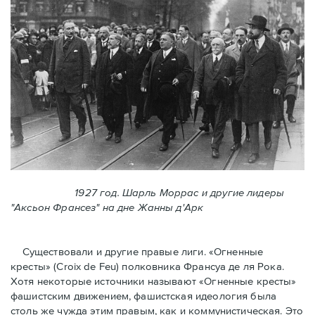
1927 год. Шарль Моррас и другие лидеры
"Аксьон Франсез" на дне Жанны д'Арк
Существовали и другие правые лиги. «Огненные
кресты» (Croix de Feu) полковника Франсуа де ля Рока.
Хотя некоторые источники называют «Огненные крeсты»
фашистским движением, фашистская идеология была
столь же чужда этим правым, как и коммунистическая. Это