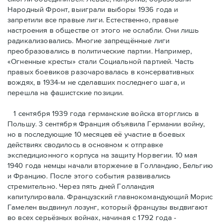
Народный Фронт, выиграли выборы 1936 года и
запретили все правые лиги. Естественно, правые
настроения в обществе от этого не ослабли. Они лишь
радикализовались. Многие запрещённые лиги
преобразовались в политические партии. Например,
«Огненные кресты» стали Социальной партией. Часть
правых боевиков разочаровалась в консервативных
вождях, в 1934-м не сделавших последнего шага, и
перешла на фашистские позиции.
1 сентября 1939 года германские войска вторглись в
Польшу. 3 сентября Франция объявила Германии войну,
но в последующие 10 месяцев её участие в боевых
действиях сводилось в основном к отправке
экспедиционного корпуса на защиту Норвегии. 10 мая
1940 года немцы начали вторжение в Голландию, Бельгию
и Францию. После этого события развивались
стремительно. Через пять дней Голландия
капитулировала. Французский главнокомандующий Морис
Гамелен выдвинул лозунг, который французы выдвигают
во всех серьёзных войнах, начиная с 1792 года -