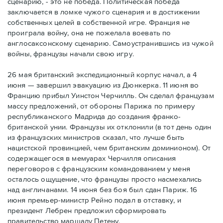
сценарию, - это не победа. Политическая победа
заключается в ломке чужого сценария и в достижении
собственных целей в собственной игре. Франция не
проиграла войну, она не пожелала воевать по
англосаксонскому сценарию. Самоустранившись из чужой
войны, французы начали свою игру.
26 мая британский экспедиционный корпус начал, а 4
июня — завершил эвакуацию из Дюнкерка. 11 июня во
Францию прибыл Уинстон Черчилль. Он сделал французам
массу предложений, от обороны Парижа по примеру
республиканского Мадрида до создания франко-
британской унии. Французы их отклонили (в тот день один
из французских министров сказал, что лучше быть
нацистской провинцией, чем британским доминионом). От
содержащегося в мемуарах Черчилля описания
переговоров с французским командованием у меня
осталось ощущение, что французы просто насмехались
над англичанами. 14 июня без боя был сдан Париж. 16
июня премьер-министр Рейно подал в отставку, и
президент Лебрен предложил сформировать
правительство маршалу Петену.