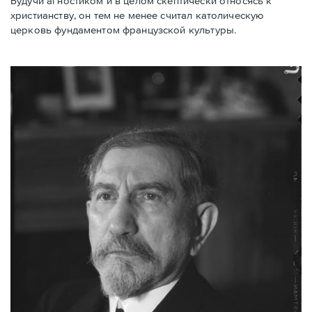
Будучи агностиком и в целом скептически относясь к
христианству, он тем не менее считал католическую
церковь фундаментом французской культуры.