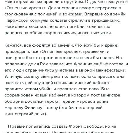
Некоторые из них пришли с оружием. Отдельно выступили
«Огненные кресты». Демонстрация вскоре переросла в
столкновения с полицией и войсками. Впервые со времён
Парижской коммуны солдаты стреляли в гражданских.
Несколько десятков человек погибли, количество
раненых на обеих сторонах исчислялось тысячами.
Кажется, все сходятся во мнении, что если бы к драке
присоединились «Огненные кресты», правые лиги
выиграли бы это противостояние и взяли бы власть. Но
полковник де ля Рок заявил, что Франция ещё не готова, и
его люди ограничились участием в мирной манифестации.
Уличную схватку выиграла полиция, однако пресса стала
называть действующий социалистический кабинет
правительством убийц, и правительство пало. Был
сформирован новый кабинет, в котором пост министра
обороны достался герою Первой мировой войны
маршалу Филиппу Петену (это был его первый
министерский опыт).
Правые пoпытались создать Фронт Свободы, но не
смогли объединиться. Левые, напротив, образовали