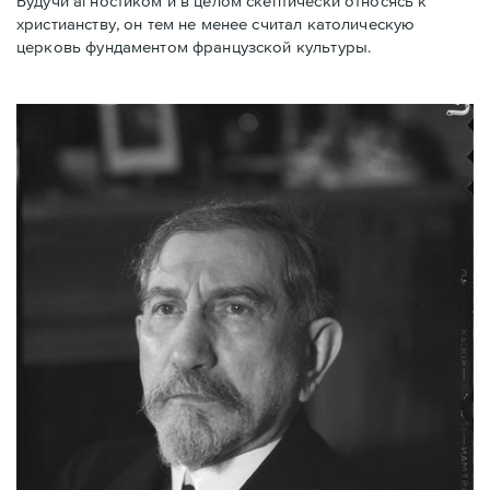
Будучи агностиком и в целом скептически относясь к
христианству, он тем не менее считал католическую
церковь фундаментом французской культуры.