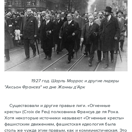
1927 год. Шарль Моррас и другие лидеры
"Аксьон Франсез" на дне Жанны д'Арк
Существовали и другие правые лиги. «Огненные
кресты» (Croix de Feu) полковника Франсуа де ля Рока.
Хотя некоторые источники называют «Огненные крeсты»
фашистским движением, фашистская идеология была
столь же чужда этим правым, как и коммунистическая. Это