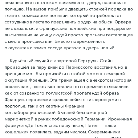
неизвестные в штатском взламывают дверь, позвонил в
полицию. На вызов прибыли двадцать стражей порядка во
главе с комиссаром полиции, который потребовал от
сотрудников гестапо предъявить ордер на обыск. Ордера
не оказалось, и французские полицейские при поддержке
высыпавших на улицу людей просто прогнали гестаповцев
с места происшествия. Вместо повреждённого
оккупантами замка соседи врезали в дверь новый.
Курьёзный случай с квартирой Гертруды Стайн
произошёл за пару дней до Парижского восстания, но в
принципe мог бы произойти в любой момент немецкой
оккупации Франции. Эта граничащая с анекдотом история
показывает, насколько реалии того времени отличались
как от созданного голлистской пропагандой образа
Франции, героически сражавшейся с гитлеровцами в
подполье, так и от картины Франции
коллаборационистской, бывшей беспомощной
марионеткой в руках победоносной Германии. Ироничная
формула «Де Голль спас нашу честь, Петен — наши
кошельки» появилась задним числом. Современники