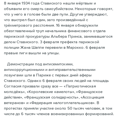
8 января 1934 года Ставиского нашли мёртвым и
объявили его смерть самоубийством. Некоторые говорят,
что у него в голове были две пули. Другие утверждают,
что выстрел был один, зато произведённый с
трёхметровoго расстояния. 16 января обнаружили
обезглавленный труп начальника финансового отдела
парижской прокуратуры Альбера Принса, занимавшегося
делом Cтавиского. 3 февраля префекта парижской
полиции Жана Шаппе перевели в Марокко. 6 февраля
правые лиги вышли на улицы.
Демонстрации под антисемитскими,
антикоррупционными и антиправительственными
лозунгами шли в Париже с первых дней аферы
Ставиского. Однако 6 февраля своих людей на площадь
Согласия призвали сразу все — «Патриотическая
молодёжь», «Королевские камелоты», «Французское
действие», «Французская солидарность», «Ассоциация
ветеранов» и «Федерация налогоплательщиков». В
протестах приняли участие около 50 тысяч человек, в том
числе до 6 тысяч членов военизированных формирований.