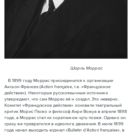
Шарль Моррас
В 1899 году Моррас присоединился к организации
Аксьон Франсез (Action française, т.е. «Французское
действие»). Некоторые русскоязычные источники
утверждают, что сам Моррас её и создал. Это неверно.
Комитет «Французское действие» основали театральный
критик Морис Пюжо и философ Анри Вожуа в апреле 1898
года, а Моррас стал их соратником чуть позже. Однако он
сразу же превратился в идеолога движения. В июле 1899
года начал выходить журнал «Bulletin d’Action française», в