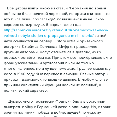
Bсе цифры взяты мною из статьи "Германия во время
войны не была великой державой, историки считают, что
это была лишь пропаганда", появившейся на чешском
сервере eurozpravy.cz. 6 апреля сего года
http://zahranicni.eurozpravy.cz/eu/186147-nemecko-za-valky-
velmoci-nebylo-slo-jen-o-propagandu-mini-historici/
; в ней
чехи ссылаются на сервер History extra и британского
историка Джеймса Холланда. Цифры, привoдимые
другими авторами, могут отличаться в деталях, но их
порядок остаётся тем же. При этом все подчёркивают, что
французские танки и артиллерия были не только
многочисленнее, но и лучше немецких. Труднее сказать, у
кого в 1940 году был перевес в авиации. Разные авторы
приводят взаимоисключающие данные. В любом случае
причины капитуляции Франции носили не военный, а
политический характер.
Думаю, чисто технически Франция была в состоянии
выиграть войну с Германией даже в одиночку. Но, с точки
зрения политики, победа в войне, идущей по чужому