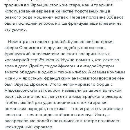
традиция во Франции столь же стара, как и традиция
использования евреев в качестве подставных лиц в
разного рода мошенничествах. Первая половина ХХ века
была последней эпохой, когда французы ещё клевали на
эту удочку.
Несмотря на накал страстей, бушевавших во время
аферы Ставиского и других подобных эксцессов,
французский антисемитизм не стоит воспринимать с
чрезмерной серьёзностью. Нужно помнить, что даже во
время дела Дрейфуса дрейфусары и антидрейфусары
вместе обедали в одних и тех же клубах. А самым крупным
и самым яростным французским антисемитом всех времён
был Эдуард Дрюмон. Этого непримиримого борца с
жидомасонским заговором называли рыцарем арийской
расы. Достаточно взглянуть на визаж арийского рыцаря,
чтобы лишний раз удостовериться: с точки зрения
романских народов, политика — это игра, а политическая
позиция — нечто вроде актёрского амплуа. Иногда
распределение ролей в политическом театре принимает
неожиданный характер.