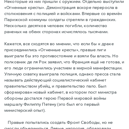
Некоторые из них пришли с оружием. Отдельно выступили
«Огненные кресты». Демонстрация вскоре переросла в
столкновения с полицией и войсками. Впервые со времён
Парижской коммуны солдаты стреляли в гражданских.
Несколько десятков человек погибли, количество
раненых на обеих сторонах исчислялось тысячами.
Кажется, все сходятся во мнении, что если бы к драке
присоединились «Огненные кресты», правые лиги
выиграли бы это противостояние и взяли бы власть. Но
полковник де ля Рок заявил, что Франция ещё не готова, и
его люди ограничились участием в мирной манифестации.
Уличную схватку выиграла полиция, однако пресса стала
называть действующий социалистический кабинет
правительством убийц, и правительство пало. Был
сформирован новый кабинет, в котором пост министра
обороны достался герою Первой мировой войны
маршалу Филиппу Петену (это был его первый
министерский опыт).
Правые пoпытались создать Фронт Свободы, но не
смогли объединиться. Левые, напротив, образовали