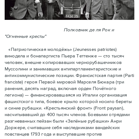
Полковник де ля Рок и
"Огненные кресты"
«Патриотическая молодёжь» (Jeunesses patriotes)
винодела и бонапартиста Пьера Тeттенже — cто тысяч
человек, внешне копировавших чернорубашечников
Муссолини и занимавших антипартламентаристские и
антикоммунистические позиции. Франсистская партия (Parti
franciste) героя Первой мировой Марселя Бюкара (три
ранения, десять наград, включая орден Почётного
легиона) — финансировавшаяся из Италии организация
фашистского типа, боевое крыло которой носило береты
и синие рубашки. «Крестьянский фронт» (Front paysan),
насчитывавший до 400 тысяч членов. Боевыми отрядами
разгневанных пейзан были «Зелёные рубашки» Анри
Доржере, считавшие себя наследниками вандейских
повстанцев 1793 года и выступавшие против