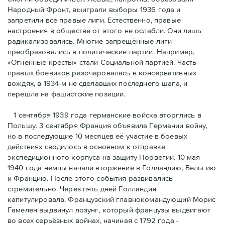
Народный Фронт, выиграли выборы 1936 года и
запретили все правые лиги. Естественно, правые
настроения в обществе от этого не ослабли. Они лишь
радикализовались. Многие запрещённые лиги
преобразовались в политические партии. Например,
«Огненные кресты» стали Социальной партией. Часть
правых боевиков разочаровалась в консервативных
вождях, в 1934-м не сделавших последнего шага, и
перешла на фашистские позиции.
1 сентября 1939 года германские войска вторглись в
Польшу. 3 сентября Франция объявила Германии войну,
но в последующие 10 месяцев её участие в боевых
действиях сводилось в основном к отправке
экспедиционного корпуса на защиту Норвегии. 10 мая
1940 года немцы начали вторжение в Голландию, Бельгию
и Францию. После этого события развивались
стремительно. Через пять дней Голландия
капитулировала. Французский главнокомандующий Морис
Гамелен выдвинул лозунг, который французы выдвигают
во всех серьёзных войнах, начиная с 1792 года -