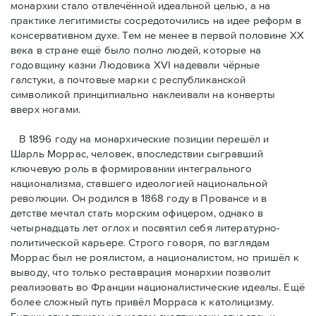
монархии стало отвлечённой идеальной целью, а на
практике легитимисты сосредоточились на идее реформ в
консервативном духе. Тем не менее в первой половине ХХ
века в стране ещё было полно людей, которые на
годовщину казни Людовика XVI надевали чёрные
галстуки, а почтовые марки с республиканской
символикой принципиально наклеивали на конверты
вверх ногами.
В 1896 году на монархические позиции перешёл и
Шарль Моррас, человек, впоследствии сыгравший
ключевую роль в формировании интегрального
национализма, ставшего идеологией национальной
революции. Он родился в 1868 году в Провансе и в
детстве мечтал стать морским офицером, однако в
четырнадцать лет оглох и посвятил себя литературно-
политической карьере. Строго говоря, по взглядам
Моррас был не роялистом, а националистом, но пришёл к
выводу, что только реставрация монархии позволит
реализовать во Франции националистические идеалы. Ещё
более сложный путь привёл Морраса к католицизму.