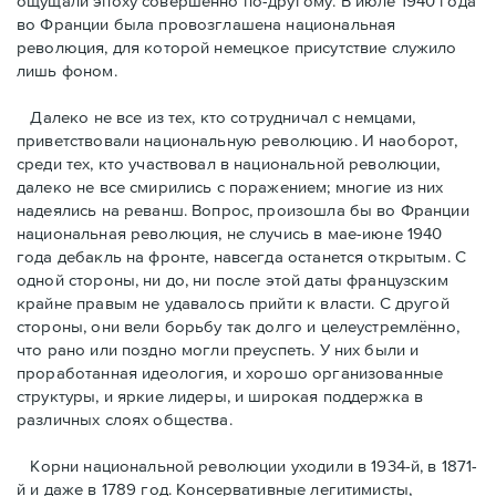
ощущали эпоху совершенно по-другому. В июле 1940 года
во Франции была провозглашена национальная
революция, для которой немецкое присутствие служило
лишь фоном.
Далеко не все из тех, кто сотрудничал с немцами,
приветствовали национальную революцию. И наоборот,
среди тех, кто участвовал в национальной революции,
далеко не все смирились с поражением; многие из них
надеялись на реванш. Вопрос, произошла бы во Франции
национальная революция, не случись в мае-июне 1940
года дебакль на фронте, навсегда останется открытым. С
одной стороны, ни до, ни после этой даты французским
крайне правым не удавалось прийти к власти. С другой
стороны, они вели борьбу так долго и целеустремлённо,
что рано или поздно могли преуспеть. У них были и
проработанная идеология, и хорошо организованные
структуры, и яркие лидеры, и широкая поддержка в
различных слоях общества.
Корни национальной революции уходили в 1934-й, в 1871-
й и даже в 1789 год. Консервативные легитимисты,