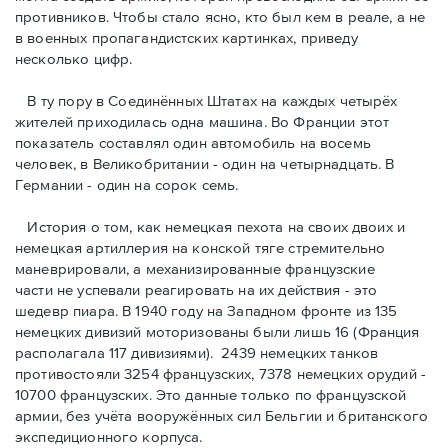
противников. Чтобы стало ясно, кто был кем в реале, а не
в военных пропагандистских картинках, приведу
несколько цифр.
В ту пору в Соединённых Штатах на каждых четырёх
жителей приходилась одна машина. Во Франции этот
показатель составлял один автомобиль на восемь
человек, в Великобритании - один на четырнадцать. В
Германии - один на сорок семь.
История о том, как немецкая пехота на своих двоих и
немeцкая артиллерия на конской тяге стремительно
маневрировали, а механизированные французские
части не успевали реагировать на их действия - это
шедевр пиара. В 1940 году на Западном фронте из 135
немецких дивизий моторизованы были лишь 16 (Франция
располагала 117 дивизиями). 2439 немецких танков
противостояли 3254 французских, 7378 немецких орудий -
10700 французских. Это данные только по французской
армии, без учёта вооружённых сил Бельгии и британского
экспедиционного корпуса.