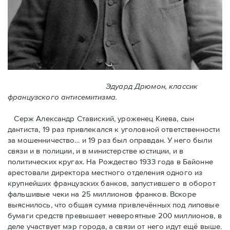
Эдуард Дрюмон, классик
французского антисемитизма.
Серж Александр Ставиский, уроженец Киева, сын
дантиста, 19 раз привлекался к уголовной ответственности
за мошенничество… и 19 раз был оправдан. У него были
связи и в полиции, и в министерстве юстиции, и в
политических кругах. На Рождество 1933 года в Байoнне
арестовали директора местного отделения одного из
крупнейших французских банков, запустившего в оборот
фальшивые чеки на 25 миллионов франков. Вскоре
выяснилось, что общая сумма привлечённых под липовые
бумаги средств превышает невероятные 200 миллионов, в
деле участвует мэр города, a связи от него идут ещё выше.