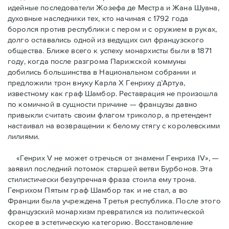
идейные последователи Жозефа де Местра и Жана Шуана,
духовные наследники тех, кто начиная с 1792 года
боролся против республики с пером и с оружием в руках,
долго оставались одной из ведущих сил французского
общества. Ближе всего к успеху монархисты были в 1871
году, когда после разгрома Парижской коммуны
добились большинства в Национальном собрании и
предложили трон внуку Карла Х Генриху д’Артуа,
известному как граф Шамбор. Реставрация не произошла
по комичной в сущности причине — французы давно
привыкли считать своим флагoм триколор, а претендент
настаивал на возвращении к белому стягу с королевскими
лилиями.
«Генрих V не может отречься от знамени Генриха IV», —
заявил последний потомок старшей ветви Бурбонов. Эта
стилистически безупречная фраза стоила ему трона.
Генрихом Пятым граф Шамбор так и не стал, а во
Франции была учреждена Третья республика. После этого
французский монархизм превратился из политической
скорее в эстетическую категорию. Восстановление