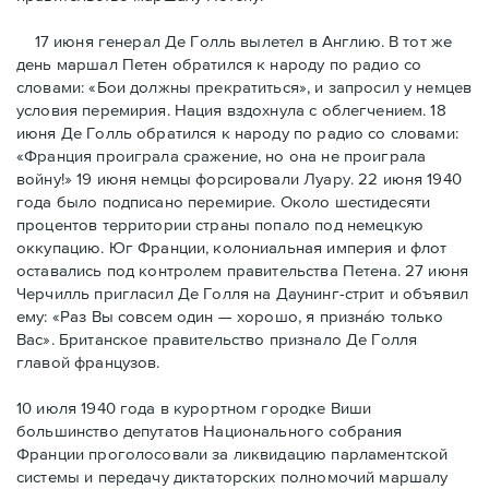
17 июня генерал Де Голль вылетел в Англию. В тот же
день маршал Петен обратился к народу по радио со
словами: «Бои должны прекратиться», и запросил у немцев
условия перемирия. Нация вздохнула с облегчением. 18
июня Де Голль обратился к народу по радио со словами:
«Франция проиграла сражение, но она не проиграла
войну!» 19 июня немцы форсировали Луару. 22 июня 1940
года было подписано перемирие. Около шестидесяти
процентов территории страны попало под немецкую
оккупацию. Юг Франции, колониальная империя и флот
оставались под контролем правительства Петена. 27 июня
Черчилль пригласил Де Голля на Даунинг-стрит и объявил
ему: «Раз Вы совсем один — хорошо, я признáю только
Вас». Британское правительство признало Де Голля
главой французов.
10 июля 1940 года в курортном городке Виши
большинство депутатов Национального собрания
Франции проголосовали за ликвидацию парламентской
системы и передачу диктаторских полномочий маршалу