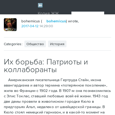
bohemicus (
bohemicus
) wrote,
2017
-
04
-
12
14:29:00
Categories:
Общество
История
Их борьба: Патриоты и
коллаборанты
Американская писательница Гертруда Стайн, икона
авангардизма и автор термина «потерянное поколение»,
жила во Франции с 1902 года. В 1907-м она познакомилась
с Элис Токлас, ставшей любовью всей её жизни. 1943 год
две дамы провели в живописном городке Кюло в
предгорьях Альп, недалеко от швейцарской границы. В
Кюло стоял немецкий гарнизон, и в какой-то момент на