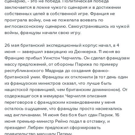
сценарию, - это не победа. Политическая победа
заключается в ломке чужого сценария и в достижении
собственных целей в собственной игре. Франция не
проиграла войну, она не пожелала воевать по
англосаксонскому сценарию. Самоустранившись из чужой
войны, французы начали свою игру.
26 мая британский экспедиционный корпус начал, а 4
июня — завершил эвакуацию из Дюнкерка. 11 июня во
Францию прибыл Уинстон Черчилль. Он сделал французам
массу предложений, от обороны Парижа по примеру
республиканского Мадрида до создания франко-
британской унии. Французы их отклонили (в тот день один
из французских министров сказал, что лучше быть
нацистской провинцией, чем британским доминионом). От
содержащегося в мемуарах Черчилля описания
переговоров с французским командованием у меня
осталось ощущение, что французы просто насмехались
над англичанами. 14 июня без боя был сдан Париж. 16
июня премьер-министр Рейно подал в отставку, и
президент Лебрен предложил сформировать
правительство маршалу Петену.