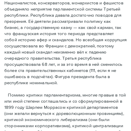
Националистов, консерваторов, монархистов и фашистов
объединяло неприятие парламентской системы Третьей
республики. Республика давала достаточно поводов для
презрения. Её деятели рассматривали политику как
бизнес, а государственную казну — как свой карман, так
что французская история того периода представляет
собой историю афер и скандалов. Но всеобщая коррупция
сосуществовала во Франции с демократией, поэтому
каждый новый скандал неизменно вёл к падению
очередного правительства. Третья республика
просуществовала 68 лет, и за это время в ней сменилось
более ста правительственных кабинетов (111, если я не
ошибаюсь в подсчётах). Фигура президента была в
республике номинальной.
Помимо критики парламентаризма, многие правые в той
или иной степени соглашались и со сформулированной в
1899 году Шарлем Моррасом критикой департаментов
(они желали вернуться к дореволюционным провинциям),
критикой экономического либерализма (они были
сторонниками корпоративизма), критикой централизации