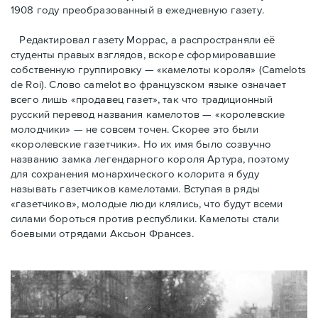
1908 году преобразованный в ежедневную газету.
Редактировал газету Моррас, а распространяли её
студенты правых взглядов, вскоре сформировавшие
собственную группировку — «камелоты короля» (Camelots
de Roi). Слово camelot во французском языке означает
всего лишь «продавец газет», так что традиционный
русский перевод названия камелотов — «королевские
молодчики» — не совсем точен. Скорее это были
«королевские газетчики». Но их имя было созвучно
названию замка легендарного короля Артура, поэтому
для сохранения монархического колорита я буду
называть газетчиков камелотами. Вступая в ряды
«газетчиков», молодые люди клялись, что будут всеми
силами бороться против республики. Камелоты стали
боевыми отрядами Аксьон Франсез.