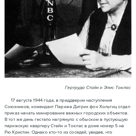
Гертруда Стайн и Элис Токлас
17 августа 1944 года, в преддверии наступления
Союзников, комендант Парижа Дитрих фон Хольтиц отдал
приказ начать минирование важных городских объектов.
В тот же день гестапо нагрянуло с обыском в пустующую
парижскую квартиру Стайн и Токлaс в домe номер 5 на
Рю Кристин. Однако кто-то из соседей, увидев, что