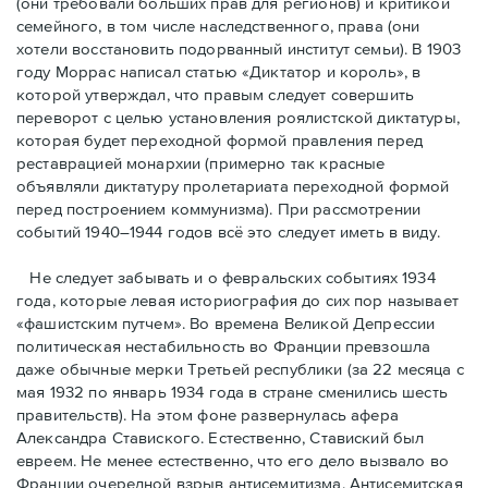
(они требовали бóльших прав для регионов) и критикой
семейного, в том числе наследственного, права (они
хотели восстановить подорванный институт семьи). В 1903
году Моррас написал статью «Диктатор и король», в
которой утверждал, что правым следует совершить
переворот с целью установления роялистской диктатуры,
которая будет переходной формой правления перед
реставрацией монархии (примерно так красные
объявляли диктатуру пролетариата переходной формой
перед построением коммунизма). При рассмотрении
событий 1940–1944 годов всё это следует иметь в виду.
Не следует забывать и о февральских событиях 1934
года, которые левая историография до сих пор называет
«фашистским путчем». Во времена Великой Депрессии
политическая нестабильность во Франции превзошла
даже обычные мерки Третьей республики (за 22 месяца с
мая 1932 по январь 1934 года в стране сменились шесть
правительств). На этом фоне развернулась афера
Александра Ставиского. Естественно, Ставиский был
евреем. Не менее естественно, что его дело вызвало во
Франции очередной взрыв антисемитизма. Антисемитская