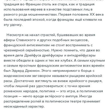
традиция во Франции столь же стара, как и традиция
использования евреев в качестве подставных лиц в
разного рода мошенничествах. Первая половина ХХ века
была последней эпохой, когда французы ещё клевали на
эту удочку.
Несмотря на накал страстей, бушевавших во время
аферы Ставиского и других подобных эксцессов,
французский антисемитизм не стоит воспринимать с
чрезмерной серьёзностью. Нужно помнить, что даже во
время дела Дрейфуса дрейфусары и антидрейфусары
вместе обедали в одних и тех же клубах. А самым крупным
и самым яростным французским антисемитом всех времён
был Эдуард Дрюмон. Этого непримиримого борца с
жидомасонским заговором называли рыцарем арийской
расы. Достаточно взглянуть на визаж арийского рыцаря,
чтобы лишний раз удостовериться: с точки зрения
романских народов, политика — это игра, а политическая
позиция — нечто вроде актёрского амплуа. Иногда
распределение ролей в политическом театре принимает
неожиданный характер.