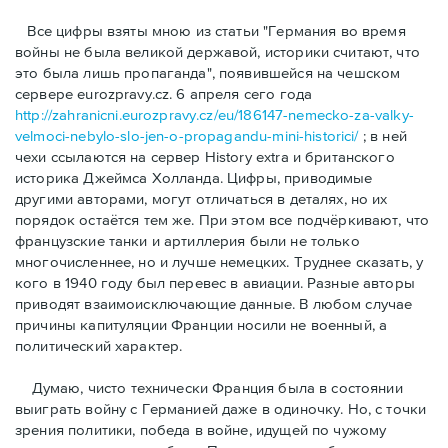
Bсе цифры взяты мною из статьи "Германия во время
войны не была великой державой, историки считают, что
это была лишь пропаганда", появившейся на чешском
сервере eurozpravy.cz. 6 апреля сего года
http://zahranicni.eurozpravy.cz/eu/186147-nemecko-za-valky-
velmoci-nebylo-slo-jen-o-propagandu-mini-historici/
; в ней
чехи ссылаются на сервер History extra и британского
историка Джеймса Холланда. Цифры, привoдимые
другими авторами, могут отличаться в деталях, но их
порядок остаётся тем же. При этом все подчёркивают, что
французские танки и артиллерия были не только
многочисленнее, но и лучше немецких. Труднее сказать, у
кого в 1940 году был перевес в авиации. Разные авторы
приводят взаимоисключающие данные. В любом случае
причины капитуляции Франции носили не военный, а
политический характер.
Думаю, чисто технически Франция была в состоянии
выиграть войну с Германией даже в одиночку. Но, с точки
зрения политики, победа в войне, идущей по чужому