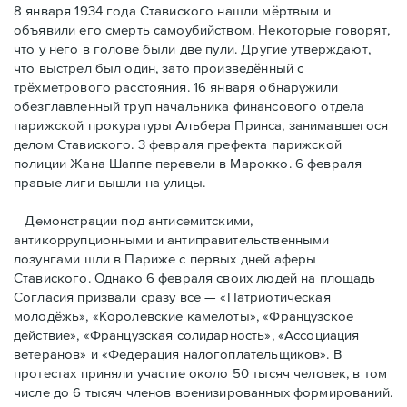
8 января 1934 года Ставиского нашли мёртвым и
объявили его смерть самоубийством. Некоторые говорят,
что у него в голове были две пули. Другие утверждают,
что выстрел был один, зато произведённый с
трёхметровoго расстояния. 16 января обнаружили
обезглавленный труп начальника финансового отдела
парижской прокуратуры Альбера Принса, занимавшегося
делом Cтавиского. 3 февраля префекта парижской
полиции Жана Шаппе перевели в Марокко. 6 февраля
правые лиги вышли на улицы.
Демонстрации под антисемитскими,
антикоррупционными и антиправительственными
лозунгами шли в Париже с первых дней аферы
Ставиского. Однако 6 февраля своих людей на площадь
Согласия призвали сразу все — «Патриотическая
молодёжь», «Королевские камелоты», «Французское
действие», «Французская солидарность», «Ассоциация
ветеранов» и «Федерация налогоплательщиков». В
протестах приняли участие около 50 тысяч человек, в том
числе до 6 тысяч членов военизированных формирований.