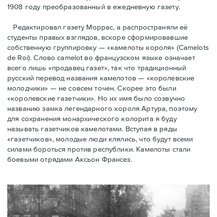
1908 году преобразованный в ежедневную газету.
Редактировал газету Моррас, а распространяли её
студенты правых взглядов, вскоре сформировавшие
собственную группировку — «камелоты короля» (Camelots
de Roi). Слово camelot во французском языке означает
всего лишь «продавец газет», так что традиционный
русский перевод названия камелотов — «королевские
молодчики» — не совсем точен. Скорее это были
«королевские газетчики». Но их имя было созвучно
названию замка легендарного короля Артура, поэтому
для сохранения монархического колорита я буду
называть газетчиков камелотами. Вступая в ряды
«газетчиков», молодые люди клялись, что будут всеми
силами бороться против республики. Камелоты стали
боевыми отрядами Аксьон Франсез.