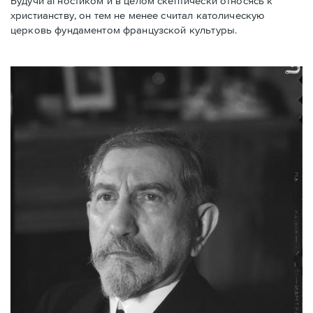
Будучи агностиком и в целом скептически относясь к
христианству, он тем не менее считал католическую
церковь фундаментом французской культуры.