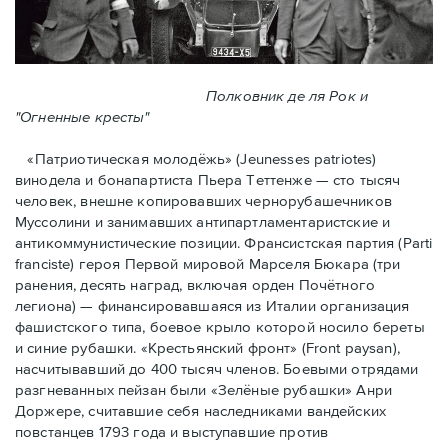
Полковник де ля Рок и
"Огненные кресты"
«Патриотическая молодёжь» (Jeunesses patriotes)
винодела и бонапартиста Пьера Тeттенже — cто тысяч
человек, внешне копировавших чернорубашечников
Муссолини и занимавших антипартламентаристские и
антикоммунистические позиции. Франсистская партия (Parti
franciste) героя Первой мировой Марселя Бюкара (три
ранения, десять наград, включая орден Почётного
легиона) — финансировавшаяся из Италии организация
фашистского типа, боевое крыло которой носило береты
и синие рубашки. «Крестьянский фронт» (Front paysan),
насчитывавший до 400 тысяч членов. Боевыми отрядами
разгневанных пейзан были «Зелёные рубашки» Анри
Доржере, считавшие себя наследниками вандейских
повстанцев 1793 года и выступавшие против