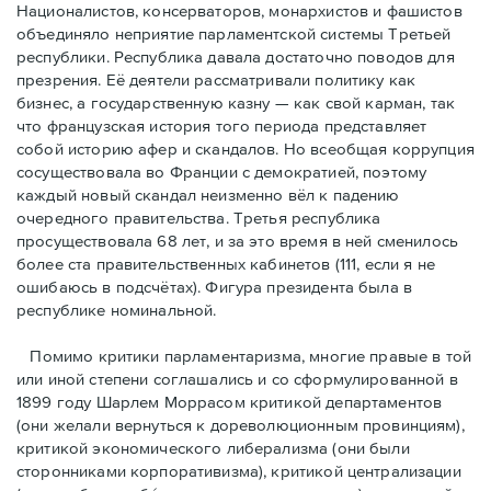
Националистов, консерваторов, монархистов и фашистов
объединяло неприятие парламентской системы Третьей
республики. Республика давала достаточно поводов для
презрения. Её деятели рассматривали политику как
бизнес, а государственную казну — как свой карман, так
что французская история того периода представляет
собой историю афер и скандалов. Но всеобщая коррупция
сосуществовала во Франции с демократией, поэтому
каждый новый скандал неизменно вёл к падению
очередного правительства. Третья республика
просуществовала 68 лет, и за это время в ней сменилось
более ста правительственных кабинетов (111, если я не
ошибаюсь в подсчётах). Фигура президента была в
республике номинальной.
Помимо критики парламентаризма, многие правые в той
или иной степени соглашались и со сформулированной в
1899 году Шарлем Моррасом критикой департаментов
(они желали вернуться к дореволюционным провинциям),
критикой экономического либерализма (они были
сторонниками корпоративизма), критикой централизации