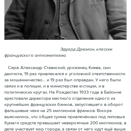
Эдуард Дрюмон, классик
французского антисемитизма.
Серж Александр Ставиский, уроженец Киева, сын
дантиста, 19 раз привлекался к уголовной ответственности
за мошенничество… и 19 раз был оправдан. У него были
связи и в полиции, и в министерстве юстиции, и в
политических кругах. На Рождество 1933 года в Байoнне
арестовали директора местного отделения одного из
крупнейших французских банков, запустившего в оборот
фальшивые чеки на 25 миллионов франков. Вскоре
выяснилось, что общая сумма привлечённых под липовые
бумаги средств превышает невероятные 200 миллионов, в
деле участвует мэр города, a связи от него идут ещё выше.