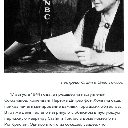
Гертруда Стайн и Элис Токлас
17 августа 1944 года, в преддверии наступления
Союзников, комендант Парижа Дитрих фон Хольтиц отдал
приказ начать минирование важных городских объектов.
В тот же день гестапо нагрянуло с обыском в пустующую
парижскую квартиру Стайн и Токлaс в домe номер 5 на
Рю Кристин. Однако кто-то из соседей, увидев, что