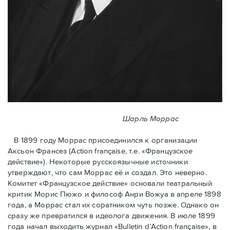
Шарль Моррас
В 1899 году Моррас присоединился к организации
Аксьон Франсез (Action française, т.е. «Французское
действие»). Некоторые русскоязычные источники
утверждают, что сам Моррас её и создал. Это неверно.
Комитет «Французское действие» основали театральный
критик Морис Пюжо и философ Анри Вожуа в апреле 1898
года, а Моррас стал их соратником чуть позже. Однако он
сразу же превратился в идеолога движения. В июле 1899
года начал выходить журнал «Bulletin d’Action française», в