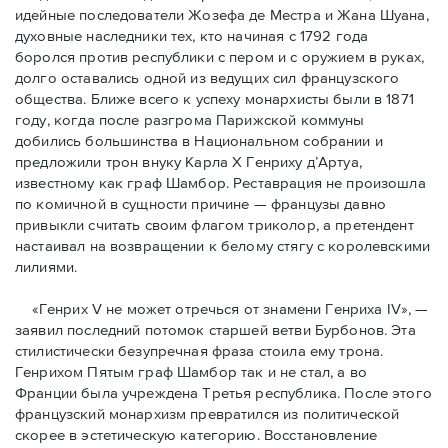
идейные последователи Жозефа де Местра и Жана Шуана,
духовные наследники тех, кто начиная с 1792 года
боролся против республики с пером и с оружием в руках,
долго оставались одной из ведущих сил французского
общества. Ближе всего к успеху монархисты были в 1871
году, когда после разгрома Парижской коммуны
добились большинства в Национальном собрании и
предложили трон внуку Карла Х Генриху д’Артуа,
известному как граф Шамбор. Реставрация не произошла
по комичной в сущности причине — французы давно
привыкли считать своим флагoм триколор, а претендент
настаивал на возвращении к белому стягу с королевскими
лилиями.
«Генрих V не может отречься от знамени Генриха IV», —
заявил последний потомок старшей ветви Бурбонов. Эта
стилистически безупречная фраза стоила ему трона.
Генрихом Пятым граф Шамбор так и не стал, а во
Франции была учреждена Третья республика. После этого
французский монархизм превратился из политической
скорее в эстетическую категорию. Восстановление