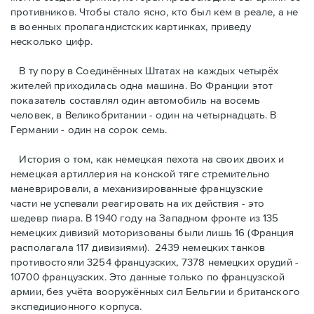
противников. Чтобы стало ясно, кто был кем в реале, а не
в военных пропагандистских картинках, приведу
несколько цифр.
В ту пору в Соединённых Штатах на каждых четырёх
жителей приходилась одна машина. Во Франции этот
показатель составлял один автомобиль на восемь
человек, в Великобритании - один на четырнадцать. В
Германии - один на сорок семь.
История о том, как немецкая пехота на своих двоих и
немeцкая артиллерия на конской тяге стремительно
маневрировали, а механизированные французские
части не успевали реагировать на их действия - это
шедевр пиара. В 1940 году на Западном фронте из 135
немецких дивизий моторизованы были лишь 16 (Франция
располагала 117 дивизиями). 2439 немецких танков
противостояли 3254 французских, 7378 немецких орудий -
10700 французских. Это данные только по французской
армии, без учёта вооружённых сил Бельгии и британского
экспедиционного корпуса.