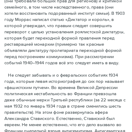
(они требовали бóльших прав для регионов) и критикой
семейного, в том числе наследственного, права (они
хотели восстановить подорванный институт семьи). В 1903
году Моррас написал статью «Диктатор и король», в
которой утверждал, что правым следует совершить
переворот с целью установления роялистской диктатуры,
которая будет переходной формой правления перед
реставрацией монархии (примерно так красные
объявляли диктатуру пролетариата переходной формой
перед построением коммунизма). При рассмотрении
событий 1940–1944 годов всё это следует иметь в виду.
Не следует забывать и о февральских событиях 1934
года, которые левая историография до сих пор называет
«фашистским путчем». Во времена Великой Депрессии
политическая нестабильность во Франции превзошла
даже обычные мерки Третьей республики (за 22 месяца с
мая 1932 по январь 1934 года в стране сменились шесть
правительств). На этом фоне развернулась афера
Александра Ставиского. Естественно, Ставиский был
евреем. Не менее естественно, что его дело вызвало во
Франции очередной взрыв антисемитизма. Антисемитская