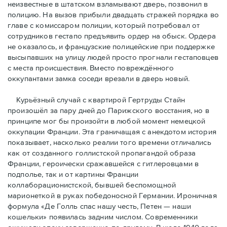
неизвестные в штатском взламывают дверь, позвонил в
полицию. На вызов прибыли двадцать стражей порядка во
главе с комиссаром полиции, который потребовал от
сотрудников гестапо предъявить ордер на обыск. Ордера
не оказалось, и французские полицейские при поддержке
высыпавших на улицу людей просто прогнали гестаповцев
с места происшествия. Вместо повреждённого
оккупантами замка соседи врезали в дверь новый.
Курьёзный случай с квартирой Гертруды Стайн
произошёл за пару дней до Парижского восстания, но в
принципe мог бы произойти в любой момент немецкой
оккупации Франции. Эта граничащая с анекдотом история
показывает, насколько реалии того времени отличались
как от созданного голлистской пропагандой образа
Франции, героически сражавшейся с гитлеровцами в
подполье, так и от картины Франции
коллаборационистской, бывшей беспомощной
марионеткой в руках победоносной Германии. Ироничная
формула «Де Голль спас нашу честь, Петен — наши
кошельки» появилась задним числом. Современники