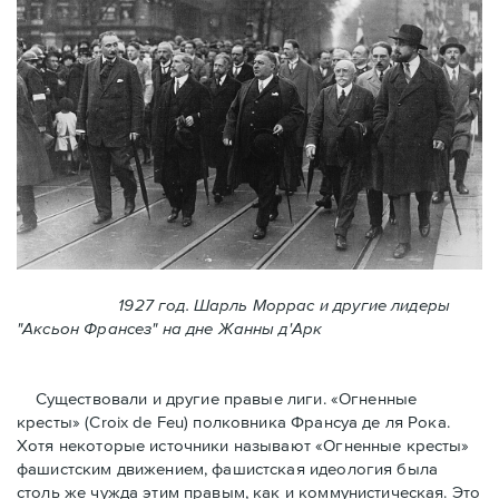
1927 год. Шарль Моррас и другие лидеры
"Аксьон Франсез" на дне Жанны д'Арк
Существовали и другие правые лиги. «Огненные
кресты» (Croix de Feu) полковника Франсуа де ля Рока.
Хотя некоторые источники называют «Огненные крeсты»
фашистским движением, фашистская идеология была
столь же чужда этим правым, как и коммунистическая. Это