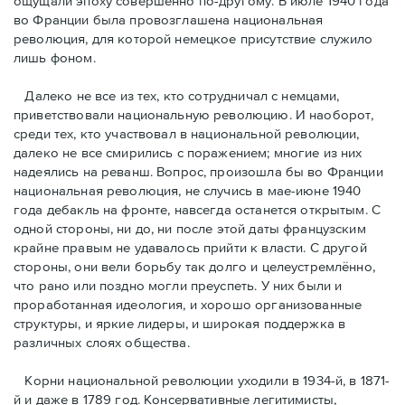
ощущали эпоху совершенно по-другому. В июле 1940 года
во Франции была провозглашена национальная
революция, для которой немецкое присутствие служило
лишь фоном.
Далеко не все из тех, кто сотрудничал с немцами,
приветствовали национальную революцию. И наоборот,
среди тех, кто участвовал в национальной революции,
далеко не все смирились с поражением; многие из них
надеялись на реванш. Вопрос, произошла бы во Франции
национальная революция, не случись в мае-июне 1940
года дебакль на фронте, навсегда останется открытым. С
одной стороны, ни до, ни после этой даты французским
крайне правым не удавалось прийти к власти. С другой
стороны, они вели борьбу так долго и целеустремлённо,
что рано или поздно могли преуспеть. У них были и
проработанная идеология, и хорошо организованные
структуры, и яркие лидеры, и широкая поддержка в
различных слоях общества.
Корни национальной революции уходили в 1934-й, в 1871-
й и даже в 1789 год. Консервативные легитимисты,