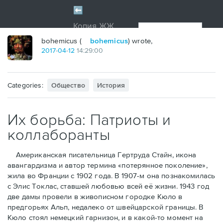
bohemicus (
bohemicus
) wrote,
2017
-
04
-
12
14:29:00
Categories:
Общество
История
Их борьба: Патриоты и
коллаборанты
Американская писательница Гертруда Стайн, икона
авангардизма и автор термина «потерянное поколение»,
жила во Франции с 1902 года. В 1907-м она познакомилась
с Элис Токлас, ставшей любовью всей её жизни. 1943 год
две дамы провели в живописном городке Кюло в
предгорьях Альп, недалеко от швейцарской границы. В
Кюло стоял немецкий гарнизон, и в какой-то момент на