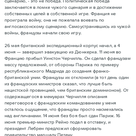
сценарию, - это не победа. Политическая победа
заключается в ломке чужого сценария и в достижении
собственных целей в собственной игре. Франция не
проиграла войну, она не пожелала воевать по
англосаксонскому сценарию. Самоустранившись из чужой
войны, французы начали свою игру.
26 мая британский экспедиционный корпус начал, а 4
июня — завершил эвакуацию из Дюнкерка. 11 июня во
Францию прибыл Уинстон Черчилль. Он сделал французам
массу предложений, от обороны Парижа по примеру
республиканского Мадрида до создания франко-
британской унии. Французы их отклонили (в тот день один
из французских министров сказал, что лучше быть
нацистской провинцией, чем британским доминионом). От
содержащегося в мемуарах Черчилля описания
переговоров с французским командованием у меня
осталось ощущение, что французы просто насмехались
над англичанами. 14 июня без боя был сдан Париж. 16
июня премьер-министр Рейно подал в отставку, и
президент Лебрен предложил сформировать
правительство маршалу Петену.