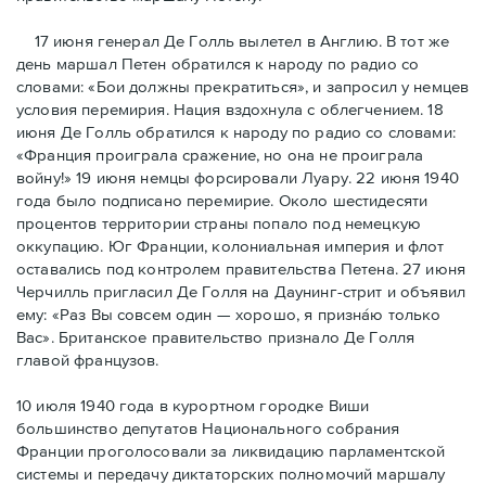
17 июня генерал Де Голль вылетел в Англию. В тот же
день маршал Петен обратился к народу по радио со
словами: «Бои должны прекратиться», и запросил у немцев
условия перемирия. Нация вздохнула с облегчением. 18
июня Де Голль обратился к народу по радио со словами:
«Франция проиграла сражение, но она не проиграла
войну!» 19 июня немцы форсировали Луару. 22 июня 1940
года было подписано перемирие. Около шестидесяти
процентов территории страны попало под немецкую
оккупацию. Юг Франции, колониальная империя и флот
оставались под контролем правительства Петена. 27 июня
Черчилль пригласил Де Голля на Даунинг-стрит и объявил
ему: «Раз Вы совсем один — хорошо, я признáю только
Вас». Британское правительство признало Де Голля
главой французов.
10 июля 1940 года в курортном городке Виши
большинство депутатов Национального собрания
Франции проголосовали за ликвидацию парламентской
системы и передачу диктаторских полномочий маршалу