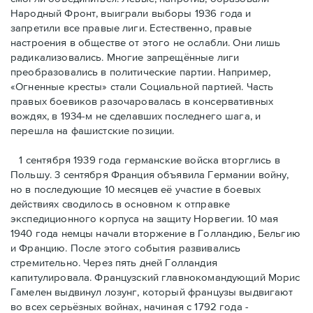
Народный Фронт, выиграли выборы 1936 года и
запретили все правые лиги. Естественно, правые
настроения в обществе от этого не ослабли. Они лишь
радикализовались. Многие запрещённые лиги
преобразовались в политические партии. Например,
«Огненные кресты» стали Социальной партией. Часть
правых боевиков разочаровалась в консервативных
вождях, в 1934-м не сделавших последнего шага, и
перешла на фашистские позиции.
1 сентября 1939 года германские войска вторглись в
Польшу. 3 сентября Франция объявила Германии войну,
но в последующие 10 месяцев её участие в боевых
действиях сводилось в основном к отправке
экспедиционного корпуса на защиту Норвегии. 10 мая
1940 года немцы начали вторжение в Голландию, Бельгию
и Францию. После этого события развивались
стремительно. Через пять дней Голландия
капитулировала. Французский главнокомандующий Морис
Гамелен выдвинул лозунг, который французы выдвигают
во всех серьёзных войнах, начиная с 1792 года -