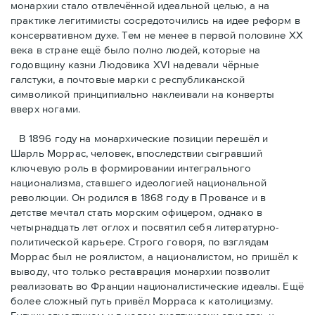
монархии стало отвлечённой идеальной целью, а на
практике легитимисты сосредоточились на идее реформ в
консервативном духе. Тем не менее в первой половине ХХ
века в стране ещё было полно людей, которые на
годовщину казни Людовика XVI надевали чёрные
галстуки, а почтовые марки с республиканской
символикой принципиально наклеивали на конверты
вверх ногами.
В 1896 году на монархические позиции перешёл и
Шарль Моррас, человек, впоследствии сыгравший
ключевую роль в формировании интегрального
национализма, ставшего идеологией национальной
революции. Он родился в 1868 году в Провансе и в
детстве мечтал стать морским офицером, однако в
четырнадцать лет оглох и посвятил себя литературно-
политической карьере. Строго говоря, по взглядам
Моррас был не роялистом, а националистом, но пришёл к
выводу, что только реставрация монархии позволит
реализовать во Франции националистические идеалы. Ещё
более сложный путь привёл Морраса к католицизму.