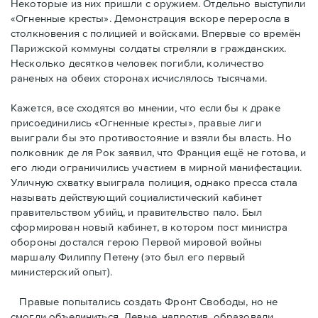
Некоторые из них пришли с оружием. Отдельно выступили
«Огненные кресты». Демонстрация вскоре переросла в
столкновения с полицией и войсками. Впервые со времён
Парижской коммуны солдаты стреляли в гражданских.
Несколько десятков человек погибли, количество
раненых на обеих сторонах исчислялось тысячами.
Кажется, все сходятся во мнении, что если бы к драке
присоединились «Огненные кресты», правые лиги
выиграли бы это противостояние и взяли бы власть. Но
полковник де ля Рок заявил, что Франция ещё не готова, и
его люди ограничились участием в мирной манифестации.
Уличную схватку выиграла полиция, однако пресса стала
называть действующий социалистический кабинет
правительством убийц, и правительство пало. Был
сформирован новый кабинет, в котором пост министра
обороны достался герою Первой мировой войны
маршалу Филиппу Петену (это был его первый
министерский опыт).
Правые пoпытались создать Фронт Свободы, но не
смогли объединиться. Левые, напротив, образовали