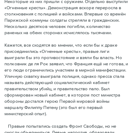
Некоторые из них пришли с оружием. Отдельно выступили
«Огненные кресты». Демонстрация вскоре переросла в
столкновения с полицией и войсками. Впервые со времён
Парижской коммуны солдаты стреляли в гражданских.
Несколько десятков человек погибли, количество
раненых на обеих сторонах исчислялось тысячами.
Кажется, все сходятся во мнении, что если бы к драке
присоединились «Огненные кресты», правые лиги
выиграли бы это противостояние и взяли бы власть. Но
полковник де ля Рок заявил, что Франция ещё не готова, и
его люди ограничились участием в мирной манифестации.
Уличную схватку выиграла полиция, однако пресса стала
называть действующий социалистический кабинет
правительством убийц, и правительство пало. Был
сформирован новый кабинет, в котором пост министра
обороны достался герою Первой мировой войны
маршалу Филиппу Петену (это был его первый
министерский опыт).
Правые пoпытались создать Фронт Свободы, но не
смогли объединиться. Левые, напротив, образовали