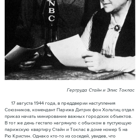
Гертруда Стайн и Элис Токлас
17 августа 1944 года, в преддверии наступления
Союзников, комендант Парижа Дитрих фон Хольтиц отдал
приказ начать минирование важных городских объектов.
В тот же день гестапо нагрянуло с обыском в пустующую
парижскую квартиру Стайн и Токлaс в домe номер 5 на
Рю Кристин. Однако кто-то из соседей, увидев, что