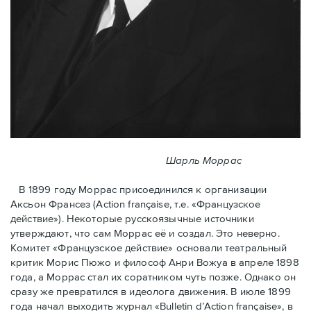
Шарль Моррас
В 1899 году Моррас присоединился к организации
Аксьон Франсез (Action française, т.е. «Французское
действие»). Некоторые русскоязычные источники
утверждают, что сам Моррас её и создал. Это неверно.
Комитет «Французское действие» основали театральный
критик Морис Пюжо и философ Анри Вожуа в апреле 1898
года, а Моррас стал их соратником чуть позже. Однако он
сразу же превратился в идеолога движения. В июле 1899
года начал выходить журнал «Bulletin d’Action française», в