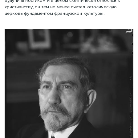
Будучи агностиком и в целом скептически относясь к
христианству, он тем не менее считал католическую
церковь фундаментом французской культуры.