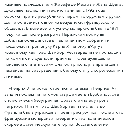
идейные последователи Жозефа де Местра и Жана Шуана,
духовные наследники тех, кто начиная с 1792 года
боролся против республики с пером и с оружием в руках,
долго оставались одной из ведущих сил французского
общества. Ближе всего к успеху монархисты были в 1871
году, когда после разгрома Парижской коммуны
добились большинства в Национальном собрании и
предложили трон внуку Карла Х Генриху д’Артуа,
известному как граф Шамбор. Реставрация не произошла
по комичной в сущности причине — французы давно
привыкли считать своим флагoм триколор, а претендент
настаивал на возвращении к белому стягу с королевскими
лилиями.
«Генрих V не может отречься от знамени Генриха IV», —
заявил последний потомок старшей ветви Бурбонов. Эта
стилистически безупречная фраза стоила ему трона.
Генрихом Пятым граф Шамбор так и не стал, а во
Франции была учреждена Третья республика. После этого
французский монархизм превратился из политической
скорее в эстетическую категорию. Восстановление