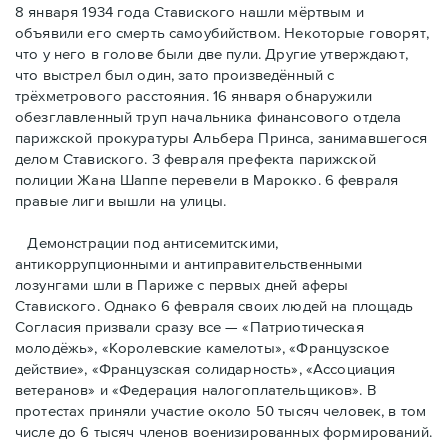
8 января 1934 года Ставиского нашли мёртвым и
объявили его смерть самоубийством. Некоторые говорят,
что у него в голове были две пули. Другие утверждают,
что выстрел был один, зато произведённый с
трёхметровoго расстояния. 16 января обнаружили
обезглавленный труп начальника финансового отдела
парижской прокуратуры Альбера Принса, занимавшегося
делом Cтавиского. 3 февраля префекта парижской
полиции Жана Шаппе перевели в Марокко. 6 февраля
правые лиги вышли на улицы.
Демонстрации под антисемитскими,
антикоррупционными и антиправительственными
лозунгами шли в Париже с первых дней аферы
Ставиского. Однако 6 февраля своих людей на площадь
Согласия призвали сразу все — «Патриотическая
молодёжь», «Королевские камелоты», «Французское
действие», «Французская солидарность», «Ассоциация
ветеранов» и «Федерация налогоплательщиков». В
протестах приняли участие около 50 тысяч человек, в том
числе до 6 тысяч членов военизированных формирований.