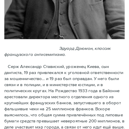
Эдуард Дрюмон, классик
французского антисемитизма.
Серж Александр Ставиский, уроженец Киева, сын
дантиста, 19 раз привлекался к уголовной ответственности
за мошенничество… и 19 раз был оправдан. У него были
связи и в полиции, и в министерстве юстиции, и в
политических кругах. На Рождество 1933 года в Байoнне
арестовали директора местного отделения одного из
крупнейших французских банков, запустившего в оборот
фальшивые чеки на 25 миллионов франков. Вскоре
выяснилось, что общая сумма привлечённых под липовые
бумаги средств превышает невероятные 200 миллионов, в
деле участвует мэр города, a связи от него идут ещё выше.