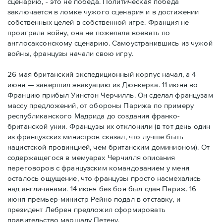
сценарию, - это не победа. Политическая победа
заключается в ломке чужого сценария и в достижении
собственных целей в собственной игре. Франция не
проиграла войну, она не пожелала воевать по
англосаксонскому сценарию. Самоустранившись из чужой
войны, французы начали свою игру.
26 мая британский экспедиционный корпус начал, а 4
июня — завершил эвакуацию из Дюнкерка. 11 июня во
Францию прибыл Уинстон Черчилль. Он сделал французам
массу предложений, от обороны Парижа по примеру
республиканского Мадрида до создания франко-
британской унии. Французы их отклонили (в тот день один
из французских министров сказал, что лучше быть
нацистской провинцией, чем британским доминионом). От
содержащегося в мемуарах Черчилля описания
переговоров с французским командованием у меня
осталось ощущение, что французы просто насмехались
над англичанами. 14 июня без боя был сдан Париж. 16
июня премьер-министр Рейно подал в отставку, и
президент Лебрен предложил сформировать
правительство маршалу Петену.