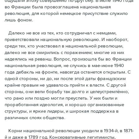
ощущали эпоху совершенно по-другому. В июле 1940 года
во Франции была провозглашена национальная
революция, для которой немецкое присутствие служило
лишь фоном.
Далеко не все из тех, кто сотрудничал с немцами,
приветствовали национальную революцию. И наоборот,
среди тех, кто участвовал в национальной революции,
далеко не все смирились с поражением; многие из них
надеялись на реванш. Вопрос, произошла бы во Франции
национальная революция, не случись в мае-июне 1940
года дебакль на фронте, навсегда останется открытым. С
одной стороны, ни до, ни после этой даты французским
крайне правым не удавалось прийти к власти. С другой
стороны, они вели борьбу так долго и целеустремлённо,
что рано или поздно могли преуспеть. У них были и
проработанная идеология, и хорошо организованные
структуры, и яркие лидеры, и широкая поддержка в
различных слоях общества.
Корни национальной революции уходили в 1934-й, в 1871-
й и даже в 1789 год. Консервативные легитимисты,