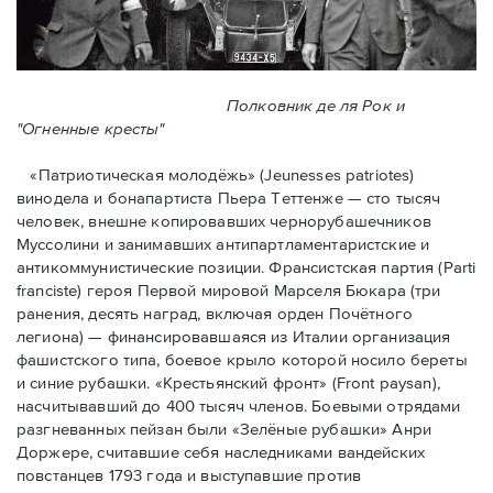
Полковник де ля Рок и
"Огненные кресты"
«Патриотическая молодёжь» (Jeunesses patriotes)
винодела и бонапартиста Пьера Тeттенже — cто тысяч
человек, внешне копировавших чернорубашечников
Муссолини и занимавших антипартламентаристские и
антикоммунистические позиции. Франсистская партия (Parti
franciste) героя Первой мировой Марселя Бюкара (три
ранения, десять наград, включая орден Почётного
легиона) — финансировавшаяся из Италии организация
фашистского типа, боевое крыло которой носило береты
и синие рубашки. «Крестьянский фронт» (Front paysan),
насчитывавший до 400 тысяч членов. Боевыми отрядами
разгневанных пейзан были «Зелёные рубашки» Анри
Доржере, считавшие себя наследниками вандейских
повстанцев 1793 года и выступавшие против