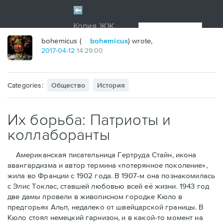
bohemicus (
bohemicus
) wrote,
2017
-
04
-
12
14:29:00
Categories:
Общество
История
Их борьба: Патриоты и
коллаборанты
Американская писательница Гертруда Стайн, икона
авангардизма и автор термина «потерянное поколение»,
жила во Франции с 1902 года. В 1907-м она познакомилась
с Элис Токлас, ставшей любовью всей её жизни. 1943 год
две дамы провели в живописном городке Кюло в
предгорьях Альп, недалеко от швейцарской границы. В
Кюло стоял немецкий гарнизон, и в какой-то момент на