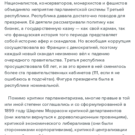
Националистов, консерваторов, монархистов и фашистов
объединяло неприятие парламентской системы Третьей
республики. Республика давала достаточно поводов для
презрения. Её деятели рассматривали политику как
бизнес, а государственную казну — как свой карман, так
что французская история того периода представляет
собой историю афер и скандалов. Но всеобщая коррупция
сосуществовала во Франции с демократией, поэтому
каждый новый скандал неизменно вёл к падению
очередного правительства. Третья республика
просуществовала 68 лет, и за это время в ней сменилось
более ста правительственных кабинетов (111, если я не
ошибаюсь в подсчётах). Фигура президента была в
республике номинальной.
Помимо критики парламентаризма, многие правые в той
или иной степени соглашались и со сформулированной в
1899 году Шарлем Моррасом критикой департаментов
(они желали вернуться к дореволюционным провинциям),
критикой экономического либерализма (они были
сторонниками корпоративизма), критикой централизации