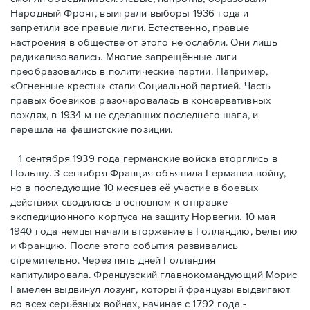
Народный Фронт, выиграли выборы 1936 года и
запретили все правые лиги. Естественно, правые
настроения в обществе от этого не ослабли. Они лишь
радикализовались. Многие запрещённые лиги
преобразовались в политические партии. Например,
«Огненные кресты» стали Социальной партией. Часть
правых боевиков разочаровалась в консервативных
вождях, в 1934-м не сделавших последнего шага, и
перешла на фашистские позиции.
1 сентября 1939 года германские войска вторглись в
Польшу. 3 сентября Франция объявила Германии войну,
но в последующие 10 месяцев её участие в боевых
действиях сводилось в основном к отправке
экспедиционного корпуса на защиту Норвегии. 10 мая
1940 года немцы начали вторжение в Голландию, Бельгию
и Францию. После этого события развивались
стремительно. Через пять дней Голландия
капитулировала. Французский главнокомандующий Морис
Гамелен выдвинул лозунг, который французы выдвигают
во всех серьёзных войнах, начиная с 1792 года -