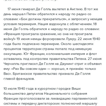
17 июня генерал Де Голль вылетел в Англию. В тот же
день маршал Петен обратился к народу по радио со
словами: «Бои должны прекратиться», и запросил у немцев
условия перемирия. Нация вздохнула с облегчением. 18
июня Де Голль обратился к народу по радио со словами:
«Франция проиграла сражение, но она не проиграла
войну!» 19 июня немцы форсировали Луару. 22 июня 1940
года было подписано перемирие. Около шестидесяти
процентов территории страны попало под немецкую
оккупацию. Юг Франции, колониальная империя и флот
оставались под контролем правительства Петена. 27 июня
Черчилль пригласил Де Голля на Даунинг-стрит и объявил
ему: «Раз Вы совсем один — хорошо, я признáю только
Вас». Британское правительство признало Де Голля
главой французов.
10 июля 1940 года в курортном городке Виши
большинство депутатов Национального собрания
Франции проголосовали за ликвидацию парламентской
системы и передачу диктаторских полномочий маршалу