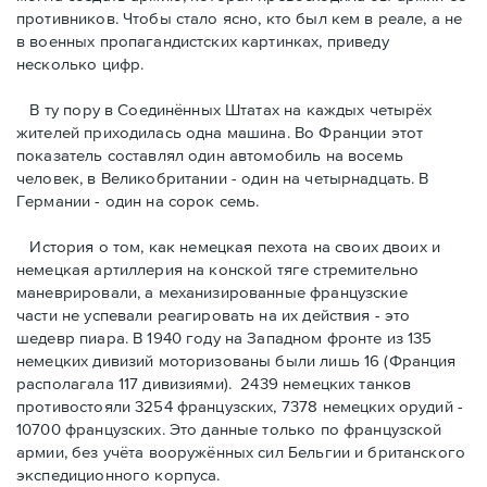
противников. Чтобы стало ясно, кто был кем в реале, а не
в военных пропагандистских картинках, приведу
несколько цифр.
В ту пору в Соединённых Штатах на каждых четырёх
жителей приходилась одна машина. Во Франции этот
показатель составлял один автомобиль на восемь
человек, в Великобритании - один на четырнадцать. В
Германии - один на сорок семь.
История о том, как немецкая пехота на своих двоих и
немeцкая артиллерия на конской тяге стремительно
маневрировали, а механизированные французские
части не успевали реагировать на их действия - это
шедевр пиара. В 1940 году на Западном фронте из 135
немецких дивизий моторизованы были лишь 16 (Франция
располагала 117 дивизиями). 2439 немецких танков
противостояли 3254 французских, 7378 немецких орудий -
10700 французских. Это данные только по французской
армии, без учёта вооружённых сил Бельгии и британского
экспедиционного корпуса.