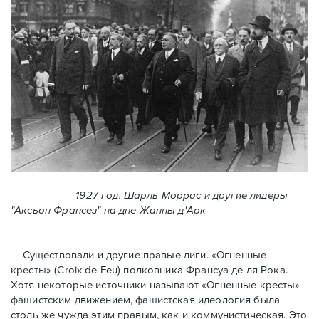
1927 год. Шарль Моррас и другие лидеры
"Аксьон Франсез" на дне Жанны д'Арк
Существовали и другие правые лиги. «Огненные
кресты» (Croix de Feu) полковника Франсуа де ля Рока.
Хотя некоторые источники называют «Огненные крeсты»
фашистским движением, фашистская идеология была
столь же чужда этим правым, как и коммунистическая. Это