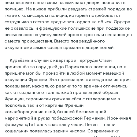
неизвестные в штатском взламывают дверь, позвонил в
полицию. На вызов прибыли двадцать стражей порядка во
главе с комиссаром полиции, который потребовал от
сотрудников гестапо предъявить ордер на обыск. Ордера
не оказалось, и французские полицейские при поддержке
высыпавших на улицу людей просто прогнали гестаповцев
с места происшествия. Вместо повреждённого
оккупантами замка соседи врезали в дверь новый.
Курьёзный случай с квартирой Гертруды Стайн
произошёл за пару дней до Парижского восстания, но в
принципe мог бы произойти в любой момент немецкой
оккупации Франции. Эта граничащая с анекдотом история
показывает, насколько реалии того времени отличались
как от созданного голлистской пропагандой образа
Франции, героически сражавшейся с гитлеровцами в
подполье, так и от картины Франции
коллаборационистской, бывшей беспомощной
марионеткой в руках победоносной Германии. Ироничная
формула «Де Голль спас нашу честь, Петен — наши
кошельки» появилась задним числом. Современники