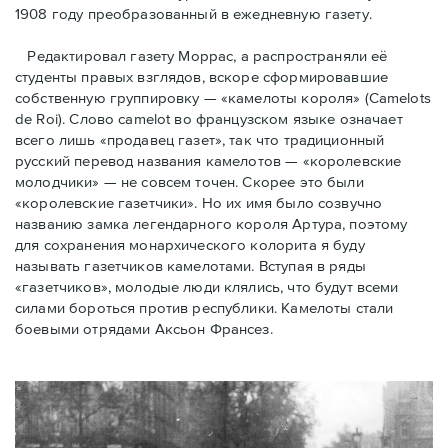
1908 году преобразованный в ежедневную газету.
Редактировал газету Моррас, а распространяли её
студенты правых взглядов, вскоре сформировавшие
собственную группировку — «камелоты короля» (Camelots
de Roi). Слово camelot во французском языке означает
всего лишь «продавец газет», так что традиционный
русский перевод названия камелотов — «королевские
молодчики» — не совсем точен. Скорее это были
«королевские газетчики». Но их имя было созвучно
названию замка легендарного короля Артура, поэтому
для сохранения монархического колорита я буду
называть газетчиков камелотами. Вступая в ряды
«газетчиков», молодые люди клялись, что будут всеми
силами бороться против республики. Камелоты стали
боевыми отрядами Аксьон Франсез.