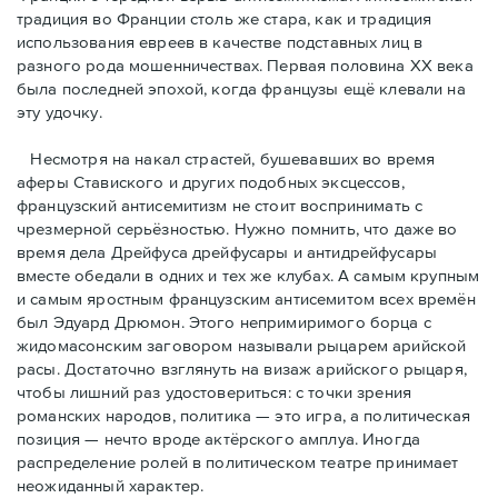
традиция во Франции столь же стара, как и традиция
использования евреев в качестве подставных лиц в
разного рода мошенничествах. Первая половина ХХ века
была последней эпохой, когда французы ещё клевали на
эту удочку.
Несмотря на накал страстей, бушевавших во время
аферы Ставиского и других подобных эксцессов,
французский антисемитизм не стоит воспринимать с
чрезмерной серьёзностью. Нужно помнить, что даже во
время дела Дрейфуса дрейфусары и антидрейфусары
вместе обедали в одних и тех же клубах. А самым крупным
и самым яростным французским антисемитом всех времён
был Эдуард Дрюмон. Этого непримиримого борца с
жидомасонским заговором называли рыцарем арийской
расы. Достаточно взглянуть на визаж арийского рыцаря,
чтобы лишний раз удостовериться: с точки зрения
романских народов, политика — это игра, а политическая
позиция — нечто вроде актёрского амплуа. Иногда
распределение ролей в политическом театре принимает
неожиданный характер.