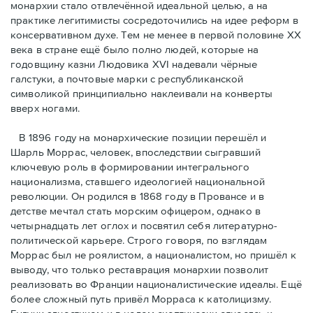
монархии стало отвлечённой идеальной целью, а на
практике легитимисты сосредоточились на идее реформ в
консервативном духе. Тем не менее в первой половине ХХ
века в стране ещё было полно людей, которые на
годовщину казни Людовика XVI надевали чёрные
галстуки, а почтовые марки с республиканской
символикой принципиально наклеивали на конверты
вверх ногами.
В 1896 году на монархические позиции перешёл и
Шарль Моррас, человек, впоследствии сыгравший
ключевую роль в формировании интегрального
национализма, ставшего идеологией национальной
революции. Он родился в 1868 году в Провансе и в
детстве мечтал стать морским офицером, однако в
четырнадцать лет оглох и посвятил себя литературно-
политической карьере. Строго говоря, по взглядам
Моррас был не роялистом, а националистом, но пришёл к
выводу, что только реставрация монархии позволит
реализовать во Франции националистические идеалы. Ещё
более сложный путь привёл Морраса к католицизму.