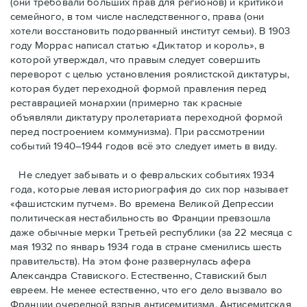
(они требовали бóльших прав для регионов) и критикой
семейного, в том числе наследственного, права (они
хотели восстановить подорванный институт семьи). В 1903
году Моррас написал статью «Диктатор и король», в
которой утверждал, что правым следует совершить
переворот с целью установления роялистской диктатуры,
которая будет переходной формой правления перед
реставрацией монархии (примерно так красные
объявляли диктатуру пролетариата переходной формой
перед построением коммунизма). При рассмотрении
событий 1940–1944 годов всё это следует иметь в виду.
Не следует забывать и о февральских событиях 1934
года, которые левая историография до сих пор называет
«фашистским путчем». Во времена Великой Депрессии
политическая нестабильность во Франции превзошла
даже обычные мерки Третьей республики (за 22 месяца с
мая 1932 по январь 1934 года в стране сменились шесть
правительств). На этом фоне развернулась афера
Александра Ставиского. Естественно, Ставиский был
евреем. Не менее естественно, что его дело вызвало во
Франции очередной взрыв антисемитизма. Антисемитская