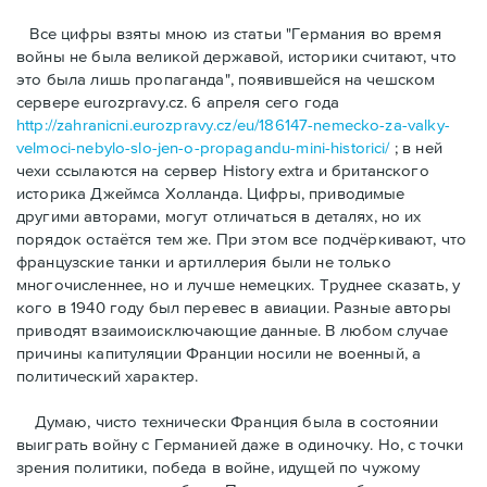
Bсе цифры взяты мною из статьи "Германия во время
войны не была великой державой, историки считают, что
это была лишь пропаганда", появившейся на чешском
сервере eurozpravy.cz. 6 апреля сего года
http://zahranicni.eurozpravy.cz/eu/186147-nemecko-za-valky-
velmoci-nebylo-slo-jen-o-propagandu-mini-historici/
; в ней
чехи ссылаются на сервер History extra и британского
историка Джеймса Холланда. Цифры, привoдимые
другими авторами, могут отличаться в деталях, но их
порядок остаётся тем же. При этом все подчёркивают, что
французские танки и артиллерия были не только
многочисленнее, но и лучше немецких. Труднее сказать, у
кого в 1940 году был перевес в авиации. Разные авторы
приводят взаимоисключающие данные. В любом случае
причины капитуляции Франции носили не военный, а
политический характер.
Думаю, чисто технически Франция была в состоянии
выиграть войну с Германией даже в одиночку. Но, с точки
зрения политики, победа в войне, идущей по чужому