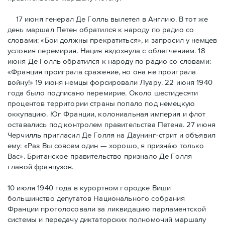
17 июня генерал Де Голль вылетел в Англию. В тот же
день маршал Петен обратился к народу по радио со
словами: «Бои должны прекратиться», и запросил у немцев
условия перемирия. Нация вздохнула с облегчением. 18
июня Де Голль обратился к народу по радио со словами:
«Франция проиграла сражение, но она не проиграла
войну!» 19 июня немцы форсировали Луару. 22 июня 1940
года было подписано перемирие. Около шестидесяти
процентов территории страны попало под немецкую
оккупацию. Юг Франции, колониальная империя и флот
оставались под контролем правительства Петена. 27 июня
Черчилль пригласил Де Голля на Даунинг-стрит и объявил
ему: «Раз Вы совсем один — хорошо, я признáю только
Вас». Британское правительство признало Де Голля
главой французов.
10 июля 1940 года в курортном городке Виши
большинство депутатов Национального собрания
Франции проголосовали за ликвидацию парламентской
системы и передачу диктаторских полномочий маршалу