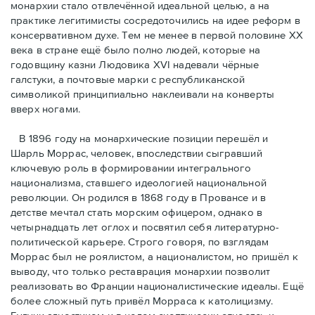
монархии стало отвлечённой идеальной целью, а на
практике легитимисты сосредоточились на идее реформ в
консервативном духе. Тем не менее в первой половине ХХ
века в стране ещё было полно людей, которые на
годовщину казни Людовика XVI надевали чёрные
галстуки, а почтовые марки с республиканской
символикой принципиально наклеивали на конверты
вверх ногами.
В 1896 году на монархические позиции перешёл и
Шарль Моррас, человек, впоследствии сыгравший
ключевую роль в формировании интегрального
национализма, ставшего идеологией национальной
революции. Он родился в 1868 году в Провансе и в
детстве мечтал стать морским офицером, однако в
четырнадцать лет оглох и посвятил себя литературно-
политической карьере. Строго говоря, по взглядам
Моррас был не роялистом, а националистом, но пришёл к
выводу, что только реставрация монархии позволит
реализовать во Франции националистические идеалы. Ещё
более сложный путь привёл Морраса к католицизму.