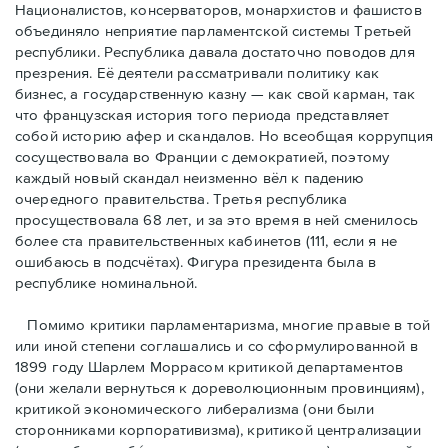
Националистов, консерваторов, монархистов и фашистов
объединяло неприятие парламентской системы Третьей
республики. Республика давала достаточно поводов для
презрения. Её деятели рассматривали политику как
бизнес, а государственную казну — как свой карман, так
что французская история того периода представляет
собой историю афер и скандалов. Но всеобщая коррупция
сосуществовала во Франции с демократией, поэтому
каждый новый скандал неизменно вёл к падению
очередного правительства. Третья республика
просуществовала 68 лет, и за это время в ней сменилось
более ста правительственных кабинетов (111, если я не
ошибаюсь в подсчётах). Фигура президента была в
республике номинальной.
Помимо критики парламентаризма, многие правые в той
или иной степени соглашались и со сформулированной в
1899 году Шарлем Моррасом критикой департаментов
(они желали вернуться к дореволюционным провинциям),
критикой экономического либерализма (они были
сторонниками корпоративизма), критикой централизации