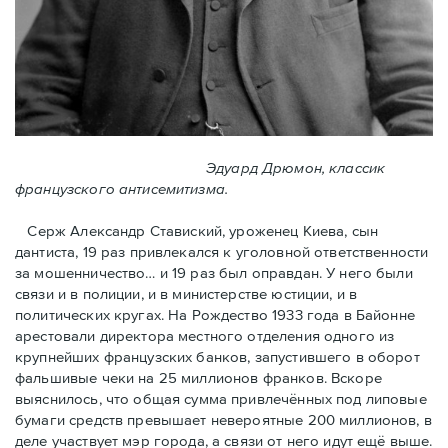
Эдуард Дрюмон, классик
французского антисемитизма.
Серж Александр Ставиский, уроженец Киева, сын
дантиста, 19 раз привлекался к уголовной ответственности
за мошенничество… и 19 раз был оправдан. У него были
связи и в полиции, и в министерстве юстиции, и в
политических кругах. На Рождество 1933 года в Байoнне
арестовали директора местного отделения одного из
крупнейших французских банков, запустившего в оборот
фальшивые чеки на 25 миллионов франков. Вскоре
выяснилось, что общая сумма привлечённых под липовые
бумаги средств превышает невероятные 200 миллионов, в
деле участвует мэр города, a связи от него идут ещё выше.