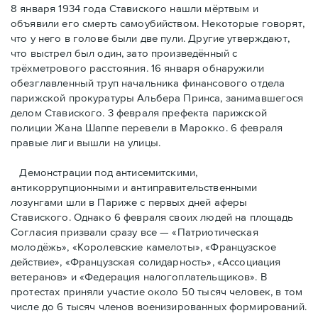
8 января 1934 года Ставиского нашли мёртвым и
объявили его смерть самоубийством. Некоторые говорят,
что у него в голове были две пули. Другие утверждают,
что выстрел был один, зато произведённый с
трёхметровoго расстояния. 16 января обнаружили
обезглавленный труп начальника финансового отдела
парижской прокуратуры Альбера Принса, занимавшегося
делом Cтавиского. 3 февраля префекта парижской
полиции Жана Шаппе перевели в Марокко. 6 февраля
правые лиги вышли на улицы.
Демонстрации под антисемитскими,
антикоррупционными и антиправительственными
лозунгами шли в Париже с первых дней аферы
Ставиского. Однако 6 февраля своих людей на площадь
Согласия призвали сразу все — «Патриотическая
молодёжь», «Королевские камелоты», «Французское
действие», «Французская солидарность», «Ассоциация
ветеранов» и «Федерация налогоплательщиков». В
протестах приняли участие около 50 тысяч человек, в том
числе до 6 тысяч членов военизированных формирований.