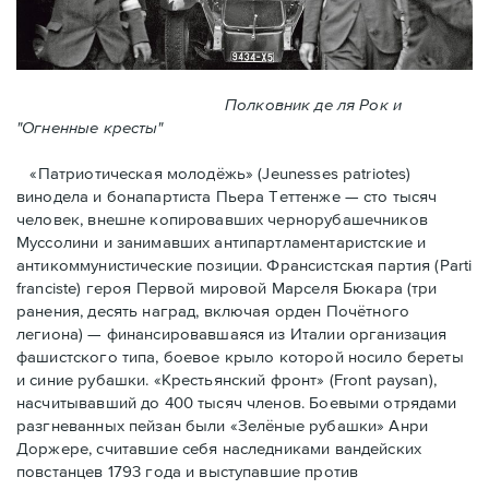
Полковник де ля Рок и
"Огненные кресты"
«Патриотическая молодёжь» (Jeunesses patriotes)
винодела и бонапартиста Пьера Тeттенже — cто тысяч
человек, внешне копировавших чернорубашечников
Муссолини и занимавших антипартламентаристские и
антикоммунистические позиции. Франсистская партия (Parti
franciste) героя Первой мировой Марселя Бюкара (три
ранения, десять наград, включая орден Почётного
легиона) — финансировавшаяся из Италии организация
фашистского типа, боевое крыло которой носило береты
и синие рубашки. «Крестьянский фронт» (Front paysan),
насчитывавший до 400 тысяч членов. Боевыми отрядами
разгневанных пейзан были «Зелёные рубашки» Анри
Доржере, считавшие себя наследниками вандейских
повстанцев 1793 года и выступавшие против