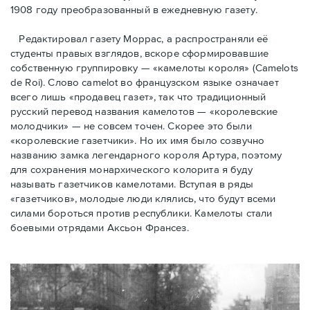
1908 году преобразованный в ежедневную газету.
Редактировал газету Моррас, а распространяли её
студенты правых взглядов, вскоре сформировавшие
собственную группировку — «камелоты короля» (Camelots
de Roi). Слово camelot во французском языке означает
всего лишь «продавец газет», так что традиционный
русский перевод названия камелотов — «королевские
молодчики» — не совсем точен. Скорее это были
«королевские газетчики». Но их имя было созвучно
названию замка легендарного короля Артура, поэтому
для сохранения монархического колорита я буду
называть газетчиков камелотами. Вступая в ряды
«газетчиков», молодые люди клялись, что будут всеми
силами бороться против республики. Камелоты стали
боевыми отрядами Аксьон Франсез.