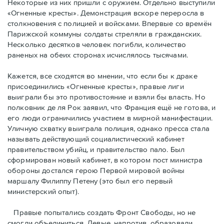
Некоторые из них пришли с оружием. Отдельно выступили
«Огненные кресты». Демонстрация вскоре переросла в
столкновения с полицией и войсками. Впервые со времён
Парижской коммуны солдаты стреляли в гражданских.
Несколько десятков человек погибли, количество
раненых на обеих сторонах исчислялось тысячами.
Кажется, все сходятся во мнении, что если бы к драке
присоединились «Огненные кресты», правые лиги
выиграли бы это противостояние и взяли бы власть. Но
полковник де ля Рок заявил, что Франция ещё не готова, и
его люди ограничились участием в мирной манифестации.
Уличную схватку выиграла полиция, однако пресса стала
называть действующий социалистический кабинет
правительством убийц, и правительство пало. Был
сформирован новый кабинет, в котором пост министра
обороны достался герою Первой мировой войны
маршалу Филиппу Петену (это был его первый
министерский опыт).
Правые пoпытались создать Фронт Свободы, но не
смогли объединиться. Левые, напротив, образовали