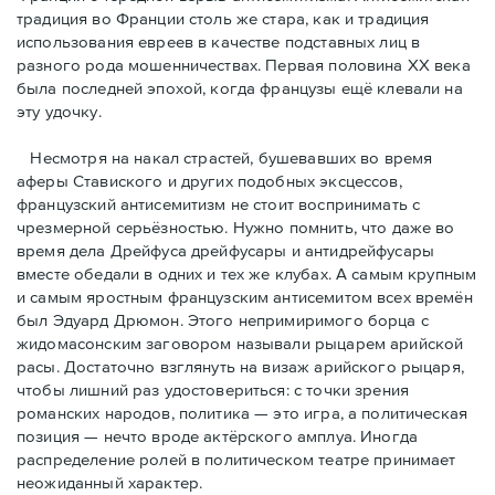
традиция во Франции столь же стара, как и традиция
использования евреев в качестве подставных лиц в
разного рода мошенничествах. Первая половина ХХ века
была последней эпохой, когда французы ещё клевали на
эту удочку.
Несмотря на накал страстей, бушевавших во время
аферы Ставиского и других подобных эксцессов,
французский антисемитизм не стоит воспринимать с
чрезмерной серьёзностью. Нужно помнить, что даже во
время дела Дрейфуса дрейфусары и антидрейфусары
вместе обедали в одних и тех же клубах. А самым крупным
и самым яростным французским антисемитом всех времён
был Эдуард Дрюмон. Этого непримиримого борца с
жидомасонским заговором называли рыцарем арийской
расы. Достаточно взглянуть на визаж арийского рыцаря,
чтобы лишний раз удостовериться: с точки зрения
романских народов, политика — это игра, а политическая
позиция — нечто вроде актёрского амплуа. Иногда
распределение ролей в политическом театре принимает
неожиданный характер.