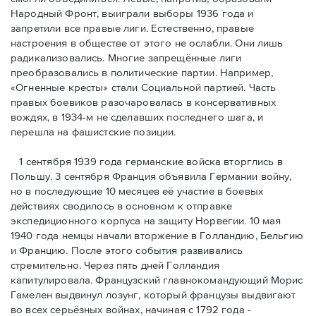
Народный Фронт, выиграли выборы 1936 года и
запретили все правые лиги. Естественно, правые
настроения в обществе от этого не ослабли. Они лишь
радикализовались. Многие запрещённые лиги
преобразовались в политические партии. Например,
«Огненные кресты» стали Социальной партией. Часть
правых боевиков разочаровалась в консервативных
вождях, в 1934-м не сделавших последнего шага, и
перешла на фашистские позиции.
1 сентября 1939 года германские войска вторглись в
Польшу. 3 сентября Франция объявила Германии войну,
но в последующие 10 месяцев её участие в боевых
действиях сводилось в основном к отправке
экспедиционного корпуса на защиту Норвегии. 10 мая
1940 года немцы начали вторжение в Голландию, Бельгию
и Францию. После этого события развивались
стремительно. Через пять дней Голландия
капитулировала. Французский главнокомандующий Морис
Гамелен выдвинул лозунг, который французы выдвигают
во всех серьёзных войнах, начиная с 1792 года -