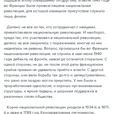
ощущали эпоху совершенно по-другому. В июле 1940 года
во Франции была провозглашена национальная
революция, для которой немецкое присутствие служило
лишь фоном.
Далеко не все из тех, кто сотрудничал с немцами,
приветствовали национальную революцию. И наоборот,
среди тех, кто участвовал в национальной революции,
далеко не все смирились с поражением; многие из них
надеялись на реванш. Вопрос, произошла бы во Франции
национальная революция, не случись в мае-июне 1940
года дебакль на фронте, навсегда останется открытым. С
одной стороны, ни до, ни после этой даты французским
крайне правым не удавалось прийти к власти. С другой
стороны, они вели борьбу так долго и целеустремлённо,
что рано или поздно могли преуспеть. У них были и
проработанная идеология, и хорошо организованные
структуры, и яркие лидеры, и широкая поддержка в
различных слоях общества.
Корни национальной революции уходили в 1934-й, в 1871-
й и даже в 1789 год. Консервативные легитимисты,