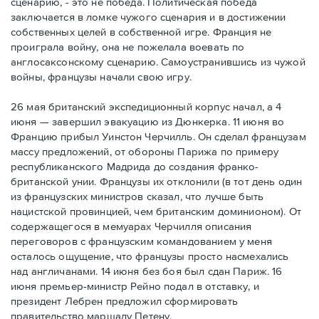
сценарию, - это не победа. Политическая победа
заключается в ломке чужого сценария и в достижении
собственных целей в собственной игре. Франция не
проиграла войну, она не пожелала воевать по
англосаксонскому сценарию. Самоустранившись из чужой
войны, французы начали свою игру.
26 мая британский экспедиционный корпус начал, а 4
июня — завершил эвакуацию из Дюнкерка. 11 июня во
Францию прибыл Уинстон Черчилль. Он сделал французам
массу предложений, от обороны Парижа по примеру
республиканского Мадрида до создания франко-
британской унии. Французы их отклонили (в тот день один
из французских министров сказал, что лучше быть
нацистской провинцией, чем британским доминионом). От
содержащегося в мемуарах Черчилля описания
переговоров с французским командованием у меня
осталось ощущение, что французы просто насмехались
над англичанами. 14 июня без боя был сдан Париж. 16
июня премьер-министр Рейно подал в отставку, и
президент Лебрен предложил сформировать
правительство маршалу Петену.