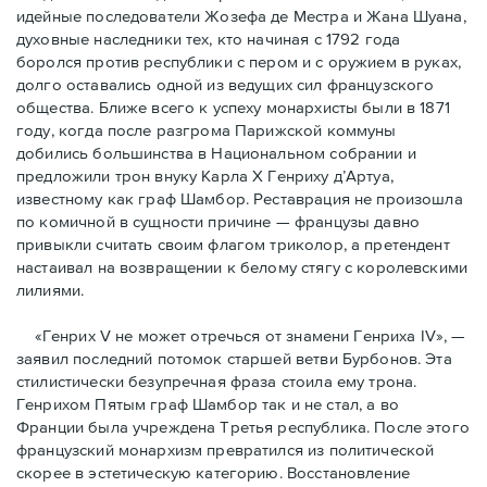
идейные последователи Жозефа де Местра и Жана Шуана,
духовные наследники тех, кто начиная с 1792 года
боролся против республики с пером и с оружием в руках,
долго оставались одной из ведущих сил французского
общества. Ближе всего к успеху монархисты были в 1871
году, когда после разгрома Парижской коммуны
добились большинства в Национальном собрании и
предложили трон внуку Карла Х Генриху д’Артуа,
известному как граф Шамбор. Реставрация не произошла
по комичной в сущности причине — французы давно
привыкли считать своим флагoм триколор, а претендент
настаивал на возвращении к белому стягу с королевскими
лилиями.
«Генрих V не может отречься от знамени Генриха IV», —
заявил последний потомок старшей ветви Бурбонов. Эта
стилистически безупречная фраза стоила ему трона.
Генрихом Пятым граф Шамбор так и не стал, а во
Франции была учреждена Третья республика. После этого
французский монархизм превратился из политической
скорее в эстетическую категорию. Восстановление