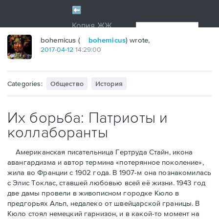
bohemicus (
bohemicus
) wrote,
2017
-
04
-
12
14:29:00
Categories:
Общество
История
Их борьба: Патриоты и
коллаборанты
Американская писательница Гертруда Стайн, икона
авангардизма и автор термина «потерянное поколение»,
жила во Франции с 1902 года. В 1907-м она познакомилась
с Элис Токлас, ставшей любовью всей её жизни. 1943 год
две дамы провели в живописном городке Кюло в
предгорьях Альп, недалеко от швейцарской границы. В
Кюло стоял немецкий гарнизон, и в какой-то момент на