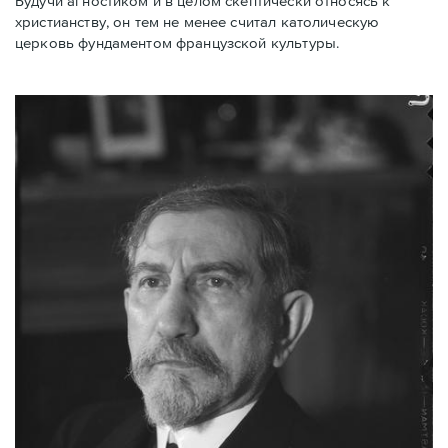
Будучи агностиком и в целом скептически относясь к
христианству, он тем не менее считал католическую
церковь фундаментом французской культуры.