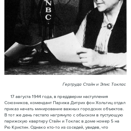
Гертруда Стайн и Элис Токлас
17 августа 1944 года, в преддверии наступления
Союзников, комендант Парижа Дитрих фон Хольтиц отдал
приказ начать минирование важных городских объектов.
В тот же день гестапо нагрянуло с обыском в пустующую
парижскую квартиру Стайн и Токлaс в домe номер 5 на
Рю Кристин. Однако кто-то из соседей, увидев, что