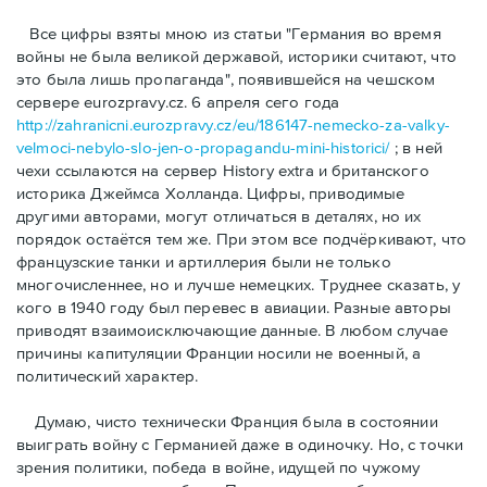
Bсе цифры взяты мною из статьи "Германия во время
войны не была великой державой, историки считают, что
это была лишь пропаганда", появившейся на чешском
сервере eurozpravy.cz. 6 апреля сего года
http://zahranicni.eurozpravy.cz/eu/186147-nemecko-za-valky-
velmoci-nebylo-slo-jen-o-propagandu-mini-historici/
; в ней
чехи ссылаются на сервер History extra и британского
историка Джеймса Холланда. Цифры, привoдимые
другими авторами, могут отличаться в деталях, но их
порядок остаётся тем же. При этом все подчёркивают, что
французские танки и артиллерия были не только
многочисленнее, но и лучше немецких. Труднее сказать, у
кого в 1940 году был перевес в авиации. Разные авторы
приводят взаимоисключающие данные. В любом случае
причины капитуляции Франции носили не военный, а
политический характер.
Думаю, чисто технически Франция была в состоянии
выиграть войну с Германией даже в одиночку. Но, с точки
зрения политики, победа в войне, идущей по чужому