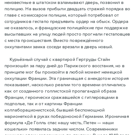
неизвестные в штатском взламывают дверь, позвонил в
полицию. На вызов прибыли двадцать стражей порядка во
главе с комиссаром полиции, который потребовал от
сотрудников гестапо предъявить ордер на обыск. Ордера
не оказалось, и французские полицейские при поддержке
высыпавших на улицу людей просто прогнали гестаповцев
с места происшествия. Вместо повреждённого
оккупантами замка соседи врезали в дверь новый.
Курьёзный случай с квартирой Гертруды Стайн
произошёл за пару дней до Парижского восстания, но в
принципe мог бы произойти в любой момент немецкой
оккупации Франции. Эта граничащая с анекдотом история
показывает, насколько реалии того времени отличались
как от созданного голлистской пропагандой образа
Франции, героически сражавшейся с гитлеровцами в
подполье, так и от картины Франции
коллаборационистской, бывшей беспомощной
марионеткой в руках победоносной Германии. Ироничная
формула «Де Голль спас нашу честь, Петен — наши
кошельки» появилась задним числом. Современники