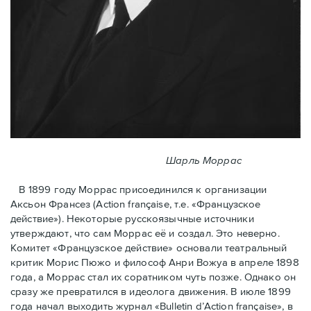
Шарль Моррас
В 1899 году Моррас присоединился к организации
Аксьон Франсез (Action française, т.е. «Французское
действие»). Некоторые русскоязычные источники
утверждают, что сам Моррас её и создал. Это неверно.
Комитет «Французское действие» основали театральный
критик Морис Пюжо и философ Анри Вожуа в апреле 1898
года, а Моррас стал их соратником чуть позже. Однако он
сразу же превратился в идеолога движения. В июле 1899
года начал выходить журнал «Bulletin d’Action française», в