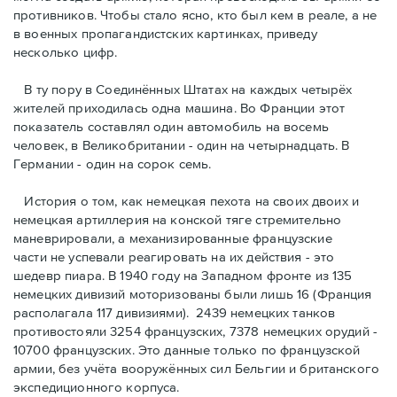
противников. Чтобы стало ясно, кто был кем в реале, а не
в военных пропагандистских картинках, приведу
несколько цифр.
В ту пору в Соединённых Штатах на каждых четырёх
жителей приходилась одна машина. Во Франции этот
показатель составлял один автомобиль на восемь
человек, в Великобритании - один на четырнадцать. В
Германии - один на сорок семь.
История о том, как немецкая пехота на своих двоих и
немeцкая артиллерия на конской тяге стремительно
маневрировали, а механизированные французские
части не успевали реагировать на их действия - это
шедевр пиара. В 1940 году на Западном фронте из 135
немецких дивизий моторизованы были лишь 16 (Франция
располагала 117 дивизиями). 2439 немецких танков
противостояли 3254 французских, 7378 немецких орудий -
10700 французских. Это данные только по французской
армии, без учёта вооружённых сил Бельгии и британского
экспедиционного корпуса.