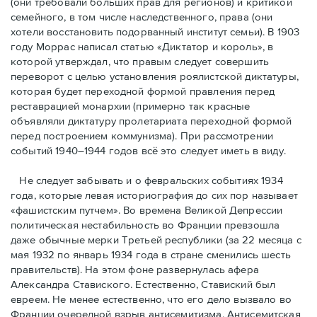
(они требовали бóльших прав для регионов) и критикой
семейного, в том числе наследственного, права (они
хотели восстановить подорванный институт семьи). В 1903
году Моррас написал статью «Диктатор и король», в
которой утверждал, что правым следует совершить
переворот с целью установления роялистской диктатуры,
которая будет переходной формой правления перед
реставрацией монархии (примерно так красные
объявляли диктатуру пролетариата переходной формой
перед построением коммунизма). При рассмотрении
событий 1940–1944 годов всё это следует иметь в виду.
Не следует забывать и о февральских событиях 1934
года, которые левая историография до сих пор называет
«фашистским путчем». Во времена Великой Депрессии
политическая нестабильность во Франции превзошла
даже обычные мерки Третьей республики (за 22 месяца с
мая 1932 по январь 1934 года в стране сменились шесть
правительств). На этом фоне развернулась афера
Александра Ставиского. Естественно, Ставиский был
евреем. Не менее естественно, что его дело вызвало во
Франции очередной взрыв антисемитизма. Антисемитская