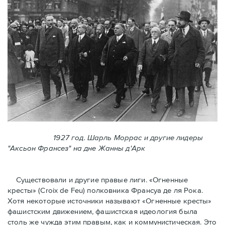
1927 год. Шарль Моррас и другие лидеры
"Аксьон Франсез" на дне Жанны д'Арк
Существовали и другие правые лиги. «Огненные
кресты» (Croix de Feu) полковника Франсуа де ля Рока.
Хотя некоторые источники называют «Огненные крeсты»
фашистским движением, фашистская идеология была
столь же чужда этим правым, как и коммунистическая. Это