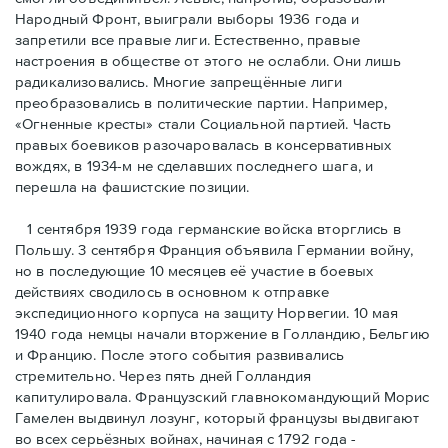
Народный Фронт, выиграли выборы 1936 года и
запретили все правые лиги. Естественно, правые
настроения в обществе от этого не ослабли. Они лишь
радикализовались. Многие запрещённые лиги
преобразовались в политические партии. Например,
«Огненные кресты» стали Социальной партией. Часть
правых боевиков разочаровалась в консервативных
вождях, в 1934-м не сделавших последнего шага, и
перешла на фашистские позиции.
1 сентября 1939 года германские войска вторглись в
Польшу. 3 сентября Франция объявила Германии войну,
но в последующие 10 месяцев её участие в боевых
действиях сводилось в основном к отправке
экспедиционного корпуса на защиту Норвегии. 10 мая
1940 года немцы начали вторжение в Голландию, Бельгию
и Францию. После этого события развивались
стремительно. Через пять дней Голландия
капитулировала. Французский главнокомандующий Морис
Гамелен выдвинул лозунг, который французы выдвигают
во всех серьёзных войнах, начиная с 1792 года -