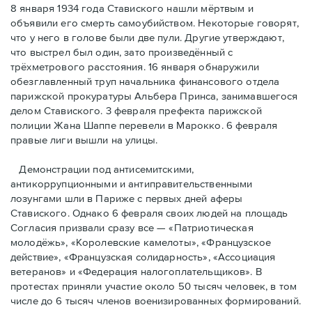
8 января 1934 года Ставиского нашли мёртвым и
объявили его смерть самоубийством. Некоторые говорят,
что у него в голове были две пули. Другие утверждают,
что выстрел был один, зато произведённый с
трёхметровoго расстояния. 16 января обнаружили
обезглавленный труп начальника финансового отдела
парижской прокуратуры Альбера Принса, занимавшегося
делом Cтавиского. 3 февраля префекта парижской
полиции Жана Шаппе перевели в Марокко. 6 февраля
правые лиги вышли на улицы.
Демонстрации под антисемитскими,
антикоррупционными и антиправительственными
лозунгами шли в Париже с первых дней аферы
Ставиского. Однако 6 февраля своих людей на площадь
Согласия призвали сразу все — «Патриотическая
молодёжь», «Королевские камелоты», «Французское
действие», «Французская солидарность», «Ассоциация
ветеранов» и «Федерация налогоплательщиков». В
протестах приняли участие около 50 тысяч человек, в том
числе до 6 тысяч членов военизированных формирований.