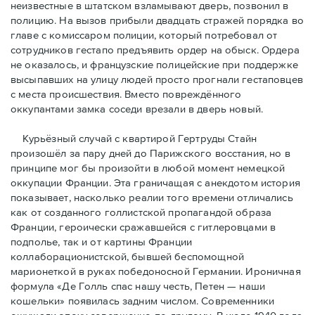
неизвестные в штатском взламывают дверь, позвонил в
полицию. На вызов прибыли двадцать стражей порядка во
главе с комиссаром полиции, который потребовал от
сотрудников гестапо предъявить ордер на обыск. Ордера
не оказалось, и французские полицейские при поддержке
высыпавших на улицу людей просто прогнали гестаповцев
с места происшествия. Вместо повреждённого
оккупантами замка соседи врезали в дверь новый.
Курьёзный случай с квартирой Гертруды Стайн
произошёл за пару дней до Парижского восстания, но в
принципe мог бы произойти в любой момент немецкой
оккупации Франции. Эта граничащая с анекдотом история
показывает, насколько реалии того времени отличались
как от созданного голлистской пропагандой образа
Франции, героически сражавшейся с гитлеровцами в
подполье, так и от картины Франции
коллаборационистской, бывшей беспомощной
марионеткой в руках победоносной Германии. Ироничная
формула «Де Голль спас нашу честь, Петен — наши
кошельки» появилась задним числом. Современники