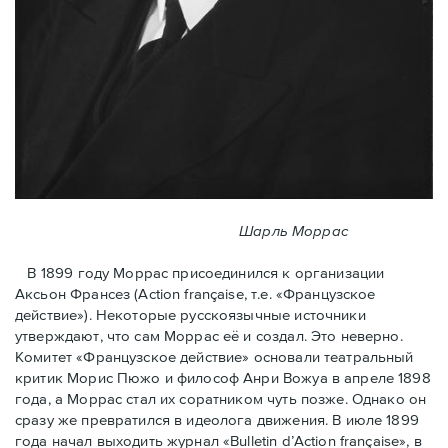
Шарль Моррас
В 1899 году Моррас присоединился к организации
Аксьон Франсез (Action française, т.е. «Французское
действие»). Некоторые русскоязычные источники
утверждают, что сам Моррас её и создал. Это неверно.
Комитет «Французское действие» основали театральный
критик Морис Пюжо и философ Анри Вожуа в апреле 1898
года, а Моррас стал их соратником чуть позже. Однако он
сразу же превратился в идеолога движения. В июле 1899
года начал выходить журнал «Bulletin d’Action française», в