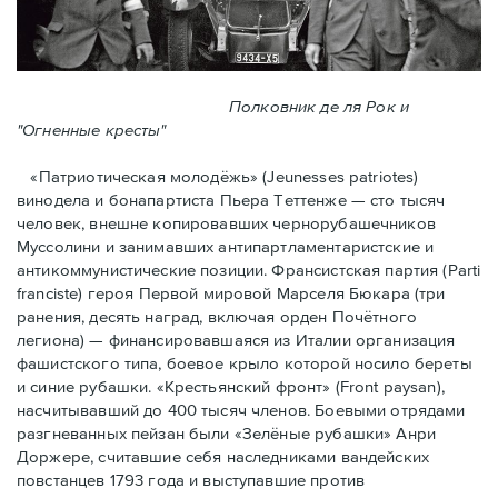
Полковник де ля Рок и
"Огненные кресты"
«Патриотическая молодёжь» (Jeunesses patriotes)
винодела и бонапартиста Пьера Тeттенже — cто тысяч
человек, внешне копировавших чернорубашечников
Муссолини и занимавших антипартламентаристские и
антикоммунистические позиции. Франсистская партия (Parti
franciste) героя Первой мировой Марселя Бюкара (три
ранения, десять наград, включая орден Почётного
легиона) — финансировавшаяся из Италии организация
фашистского типа, боевое крыло которой носило береты
и синие рубашки. «Крестьянский фронт» (Front paysan),
насчитывавший до 400 тысяч членов. Боевыми отрядами
разгневанных пейзан были «Зелёные рубашки» Анри
Доржере, считавшие себя наследниками вандейских
повстанцев 1793 года и выступавшие против