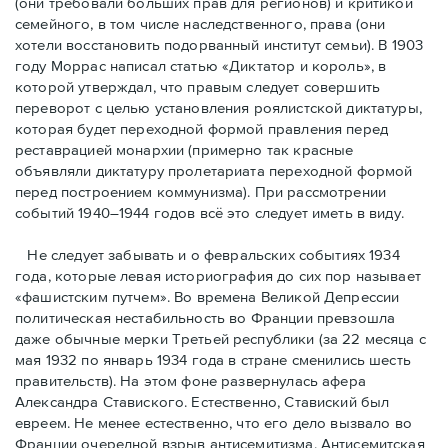
(они требовали бóльших прав для регионов) и критикой
семейного, в том числе наследственного, права (они
хотели восстановить подорванный институт семьи). В 1903
году Моррас написал статью «Диктатор и король», в
которой утверждал, что правым следует совершить
переворот с целью установления роялистской диктатуры,
которая будет переходной формой правления перед
реставрацией монархии (примерно так красные
объявляли диктатуру пролетариата переходной формой
перед построением коммунизма). При рассмотрении
событий 1940–1944 годов всё это следует иметь в виду.
Не следует забывать и о февральских событиях 1934
года, которые левая историография до сих пор называет
«фашистским путчем». Во времена Великой Депрессии
политическая нестабильность во Франции превзошла
даже обычные мерки Третьей республики (за 22 месяца с
мая 1932 по январь 1934 года в стране сменились шесть
правительств). На этом фоне развернулась афера
Александра Ставиского. Естественно, Ставиский был
евреем. Не менее естественно, что его дело вызвало во
Франции очередной взрыв антисемитизма. Антисемитская