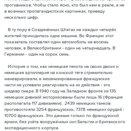
противников. Чтобы стало ясно, кто был кем в реале, а не
в военных пропагандистских картинках, приведу
несколько цифр.
В ту пору в Соединённых Штатах на каждых четырёх
жителей приходилась одна машина. Во Франции этот
показатель составлял один автомобиль на восемь
человек, в Великобритании - один на четырнадцать. В
Германии - один на сорок семь.
История о том, как немецкая пехота на своих двоих и
немeцкая артиллерия на конской тяге стремительно
маневрировали, а механизированные французские
части не успевали реагировать на их действия - это
шедевр пиара. В 1940 году на Западном фронте из 135
немецких дивизий моторизованы были лишь 16 (Франция
располагала 117 дивизиями). 2439 немецких танков
противостояли 3254 французских, 7378 немецких орудий -
10700 французских. Это данные только по французской
армии, без учёта вооружённых сил Бельгии и британского
экспедиционного корпуса.