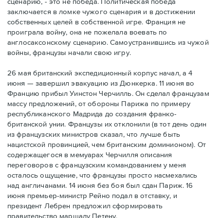
сценарию, - это не победа. Политическая победа
заключается в ломке чужого сценария и в достижении
собственных целей в собственной игре. Франция не
проиграла войну, она не пожелала воевать по
англосаксонскому сценарию. Самоустранившись из чужой
войны, французы начали свою игру.
26 мая британский экспедиционный корпус начал, а 4
июня — завершил эвакуацию из Дюнкерка. 11 июня во
Францию прибыл Уинстон Черчилль. Он сделал французам
массу предложений, от обороны Парижа по примеру
республиканского Мадрида до создания франко-
британской унии. Французы их отклонили (в тот день один
из французских министров сказал, что лучше быть
нацистской провинцией, чем британским доминионом). От
содержащегося в мемуарах Черчилля описания
переговоров с французским командованием у меня
осталось ощущение, что французы просто насмехались
над англичанами. 14 июня без боя был сдан Париж. 16
июня премьер-министр Рейно подал в отставку, и
президент Лебрен предложил сформировать
правительство маршалу Петену.