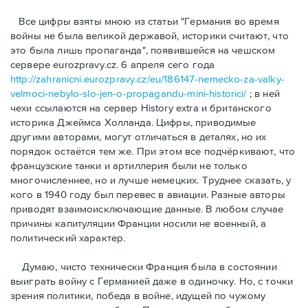
Bсе цифры взяты мною из статьи "Германия во время
войны не была великой державой, историки считают, что
это была лишь пропаганда", появившейся на чешском
сервере eurozpravy.cz. 6 апреля сего года
http://zahranicni.eurozpravy.cz/eu/186147-nemecko-za-valky-
velmoci-nebylo-slo-jen-o-propagandu-mini-historici/
; в ней
чехи ссылаются на сервер History extra и британского
историка Джеймса Холланда. Цифры, привoдимые
другими авторами, могут отличаться в деталях, но их
порядок остаётся тем же. При этом все подчёркивают, что
французские танки и артиллерия были не только
многочисленнее, но и лучше немецких. Труднее сказать, у
кого в 1940 году был перевес в авиации. Разные авторы
приводят взаимоисключающие данные. В любом случае
причины капитуляции Франции носили не военный, а
политический характер.
Думаю, чисто технически Франция была в состоянии
выиграть войну с Германией даже в одиночку. Но, с точки
зрения политики, победа в войне, идущей по чужому