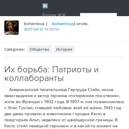
bohemicus (
bohemicus
) wrote,
2017
-
04
-
12
14:29:00
Categories:
Общество
История
Их борьба: Патриоты и
коллаборанты
Американская писательница Гертруда Стайн, икона
авангардизма и автор термина «потерянное поколение»,
жила во Франции с 1902 года. В 1907-м она познакомилась
с Элис Токлас, ставшей любовью всей её жизни. 1943 год
две дамы провели в живописном городке Кюло в
предгорьях Альп, недалеко от швейцарской границы. В
Кюло стоял немецкий гарнизон, и в какой-то момент на