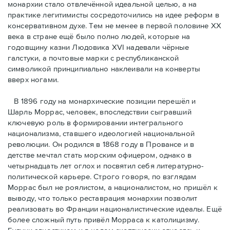
монархии стало отвлечённой идеальной целью, а на
практике легитимисты сосредоточились на идее реформ в
консервативном духе. Тем не менее в первой половине ХХ
века в стране ещё было полно людей, которые на
годовщину казни Людовика XVI надевали чёрные
галстуки, а почтовые марки с республиканской
символикой принципиально наклеивали на конверты
вверх ногами.
В 1896 году на монархические позиции перешёл и
Шарль Моррас, человек, впоследствии сыгравший
ключевую роль в формировании интегрального
национализма, ставшего идеологией национальной
революции. Он родился в 1868 году в Провансе и в
детстве мечтал стать морским офицером, однако в
четырнадцать лет оглох и посвятил себя литературно-
политической карьере. Строго говоря, по взглядам
Моррас был не роялистом, а националистом, но пришёл к
выводу, что только реставрация монархии позволит
реализовать во Франции националистические идеалы. Ещё
более сложный путь привёл Морраса к католицизму.