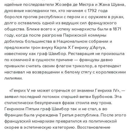
идейные последователи Жозефа де Местра и Жана Шуана,
духовные наследники тех, кто начиная с 1792 года
боролся против республики с пером и с оружием в руках,
долго оставались одной из ведущих сил французского
общества. Ближе всего к успеху монархисты были в 1871
году, когда после разгрома Парижской коммуны
добились большинства в Национальном собрании и
предложили трон внуку Карла Х Генриху д’Артуа,
известному как граф Шамбор. Реставрация не произошла
по комичной в сущности причине — французы давно
привыкли считать своим флагoм триколор, а претендент
настаивал на возвращении к белому стягу с королевскими
лилиями.
«Генрих V не может отречься от знамени Генриха IV», —
заявил последний потомок старшей ветви Бурбонов. Эта
стилистически безупречная фраза стоила ему трона.
Генрихом Пятым граф Шамбор так и не стал, а во
Франции была учреждена Третья республика. После этого
французский монархизм превратился из политической
скорее в эстетическую категорию. Восстановление