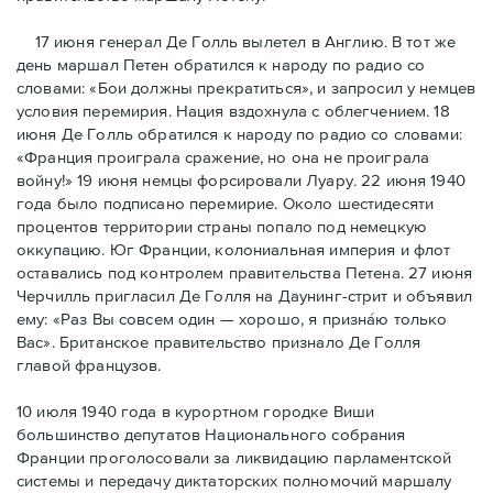
17 июня генерал Де Голль вылетел в Англию. В тот же
день маршал Петен обратился к народу по радио со
словами: «Бои должны прекратиться», и запросил у немцев
условия перемирия. Нация вздохнула с облегчением. 18
июня Де Голль обратился к народу по радио со словами:
«Франция проиграла сражение, но она не проиграла
войну!» 19 июня немцы форсировали Луару. 22 июня 1940
года было подписано перемирие. Около шестидесяти
процентов территории страны попало под немецкую
оккупацию. Юг Франции, колониальная империя и флот
оставались под контролем правительства Петена. 27 июня
Черчилль пригласил Де Голля на Даунинг-стрит и объявил
ему: «Раз Вы совсем один — хорошо, я признáю только
Вас». Британское правительство признало Де Голля
главой французов.
10 июля 1940 года в курортном городке Виши
большинство депутатов Национального собрания
Франции проголосовали за ликвидацию парламентской
системы и передачу диктаторских полномочий маршалу