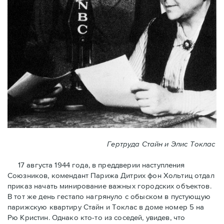
Гертруда Стайн и Элис Токлас
17 августа 1944 года, в преддверии наступления
Союзников, комендант Парижа Дитрих фон Хольтиц отдал
приказ начать минирование важных городских объектов.
В тот же день гестапо нагрянуло с обыском в пустующую
парижскую квартиру Стайн и Токлaс в домe номер 5 на
Рю Кристин. Однако кто-то из соседей, увидев, что