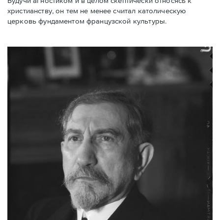
Будучи агностиком и в целом скептически относясь к
христианству, он тем не менее считал католическую
церковь фундаментом французской культуры.