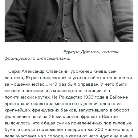
Эдуард Дрюмон, классик
французского антисемитизма.
Серж Александр Ставиский, уроженец Киева, сын
дантиста, 19 раз привлекался к уголовной ответственности
за мошенничество… и 19 раз был оправдан. У него были
связи и в полиции, и в министерстве юстиции, и в
политических кругах. На Рождество 1933 года в Байoнне
арестовали директора местного отделения одного из
крупнейших французских банков, запустившего в оборот
фальшивые чеки на 25 миллионов франков. Вскоре
выяснилось, что общая сумма привлечённых под липовые
бумаги средств превышает невероятные 200 миллионов, в
деле участвует мэр города, a связи от него идут ещё выше.