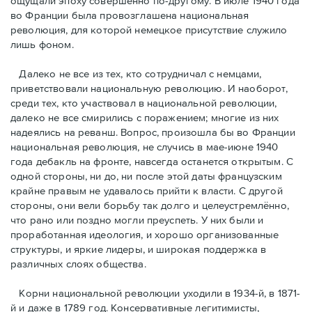
ощущали эпоху совершенно по-другому. В июле 1940 года
во Франции была провозглашена национальная
революция, для которой немецкое присутствие служило
лишь фоном.
Далеко не все из тех, кто сотрудничал с немцами,
приветствовали национальную революцию. И наоборот,
среди тех, кто участвовал в национальной революции,
далеко не все смирились с поражением; многие из них
надеялись на реванш. Вопрос, произошла бы во Франции
национальная революция, не случись в мае-июне 1940
года дебакль на фронте, навсегда останется открытым. С
одной стороны, ни до, ни после этой даты французским
крайне правым не удавалось прийти к власти. С другой
стороны, они вели борьбу так долго и целеустремлённо,
что рано или поздно могли преуспеть. У них были и
проработанная идеология, и хорошо организованные
структуры, и яркие лидеры, и широкая поддержка в
различных слоях общества.
Корни национальной революции уходили в 1934-й, в 1871-
й и даже в 1789 год. Консервативные легитимисты,