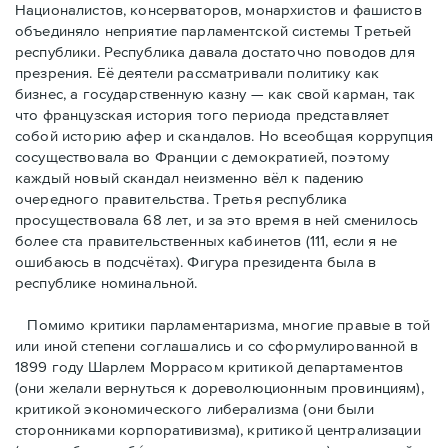
Националистов, консерваторов, монархистов и фашистов
объединяло неприятие парламентской системы Третьей
республики. Республика давала достаточно поводов для
презрения. Её деятели рассматривали политику как
бизнес, а государственную казну — как свой карман, так
что французская история того периода представляет
собой историю афер и скандалов. Но всеобщая коррупция
сосуществовала во Франции с демократией, поэтому
каждый новый скандал неизменно вёл к падению
очередного правительства. Третья республика
просуществовала 68 лет, и за это время в ней сменилось
более ста правительственных кабинетов (111, если я не
ошибаюсь в подсчётах). Фигура президента была в
республике номинальной.
Помимо критики парламентаризма, многие правые в той
или иной степени соглашались и со сформулированной в
1899 году Шарлем Моррасом критикой департаментов
(они желали вернуться к дореволюционным провинциям),
критикой экономического либерализма (они были
сторонниками корпоративизма), критикой централизации