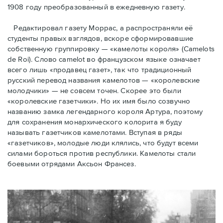
1908 году преобразованный в ежедневную газету.
Редактировал газету Моррас, а распространяли её
студенты правых взглядов, вскоре сформировавшие
собственную группировку — «камелоты короля» (Camelots
de Roi). Слово camelot во французском языке означает
всего лишь «продавец газет», так что традиционный
русский перевод названия камелотов — «королевские
молодчики» — не совсем точен. Скорее это были
«королевские газетчики». Но их имя было созвучно
названию замка легендарного короля Артура, поэтому
для сохранения монархического колорита я буду
называть газетчиков камелотами. Вступая в ряды
«газетчиков», молодые люди клялись, что будут всеми
силами бороться против республики. Камелоты стали
боевыми отрядами Аксьон Франсез.