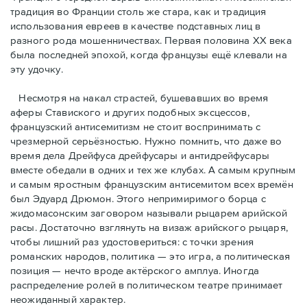
традиция во Франции столь же стара, как и традиция
использования евреев в качестве подставных лиц в
разного рода мошенничествах. Первая половина ХХ века
была последней эпохой, когда французы ещё клевали на
эту удочку.
Несмотря на накал страстей, бушевавших во время
аферы Ставиского и других подобных эксцессов,
французский антисемитизм не стоит воспринимать с
чрезмерной серьёзностью. Нужно помнить, что даже во
время дела Дрейфуса дрейфусары и антидрейфусары
вместе обедали в одних и тех же клубах. А самым крупным
и самым яростным французским антисемитом всех времён
был Эдуард Дрюмон. Этого непримиримого борца с
жидомасонским заговором называли рыцарем арийской
расы. Достаточно взглянуть на визаж арийского рыцаря,
чтобы лишний раз удостовериться: с точки зрения
романских народов, политика — это игра, а политическая
позиция — нечто вроде актёрского амплуа. Иногда
распределение ролей в политическом театре принимает
неожиданный характер.