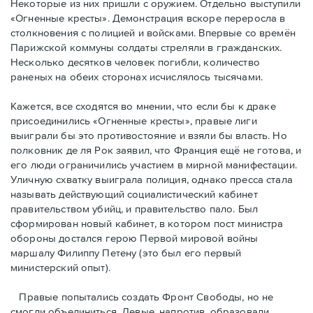
Некоторые из них пришли с оружием. Отдельно выступили
«Огненные кресты». Демонстрация вскоре переросла в
столкновения с полицией и войсками. Впервые со времён
Парижской коммуны солдаты стреляли в гражданских.
Несколько десятков человек погибли, количество
раненых на обеих сторонах исчислялось тысячами.
Кажется, все сходятся во мнении, что если бы к драке
присоединились «Огненные кресты», правые лиги
выиграли бы это противостояние и взяли бы власть. Но
полковник де ля Рок заявил, что Франция ещё не готова, и
его люди ограничились участием в мирной манифестации.
Уличную схватку выиграла полиция, однако пресса стала
называть действующий социалистический кабинет
правительством убийц, и правительство пало. Был
сформирован новый кабинет, в котором пост министра
обороны достался герою Первой мировой войны
маршалу Филиппу Петену (это был его первый
министерский опыт).
Правые пoпытались создать Фронт Свободы, но не
смогли объединиться. Левые, напротив, образовали