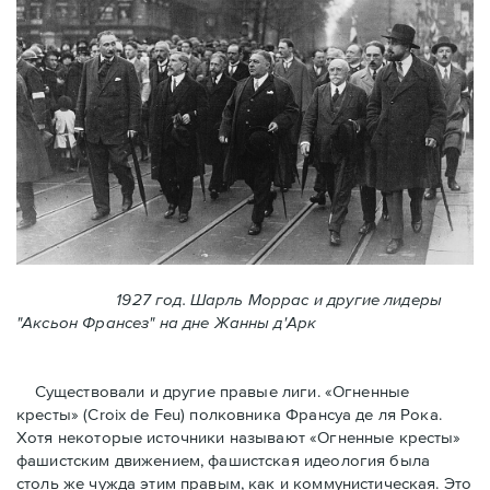
1927 год. Шарль Моррас и другие лидеры
"Аксьон Франсез" на дне Жанны д'Арк
Существовали и другие правые лиги. «Огненные
кресты» (Croix de Feu) полковника Франсуа де ля Рока.
Хотя некоторые источники называют «Огненные крeсты»
фашистским движением, фашистская идеология была
столь же чужда этим правым, как и коммунистическая. Это