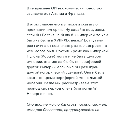
В те времена ОИ экономически поностью
зависела оот Англии и Франции.
В этом смысле что мы можем сказать о
проклятии империи… Ну давайте подумаем,
если бы Россия не была бы империей, то чем
бы она была в XVIII-XIX веках? Вот тут как
раз начинают возникать разные вопросы - а
чем могла быть Россия, кроме как империей?
Ну, она (Россия) могла и не быть центром
империи, она могла бы быть периферией
другой империи, если был бы разыгран
другой исторический сценарий. Она и была
какое-то время периферией монгольской
империи. Разве мы рассматриваем этот
период как период очень благостный?
Наверное, нет.
Она вполне могла бы стать частью, скажем,
империи Ягеллонов, продвинувшейся на