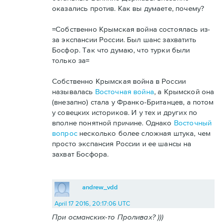
оказались против. Как вы думаете, почему?
=Собственно Крымская война состоялась из-
за экспансии России. Был шанс захватить
Босфор. Так что думаю, что турки были
только за=
Собственно Крымская война в России
называлась
Восточная война
, а Крымской она
(внезапно) стала у Франко-Британцев, а потом
у совецких историков. И у тех и других по
вполне понятной причине. Однако
Восточный
вопрос
несколько более сложная штука, чем
просто экспансия России и ее шансы на
захват Босфора.
andrew_vdd
April 17 2016, 20:17:06 UTC
При османских-то Проливах? )))