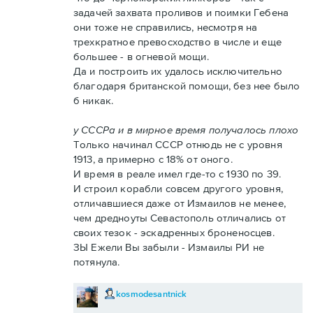
задачей захвата проливов и поимки Гебена
они тоже не справились, несмотря на
трехкратное превосходство в числе и еще
большее - в огневой мощи.
Да и построить их удалось исключительно
благодаря британской помощи, без нее было
б никак.
у СССРа и в мирное время получалось плохо
Только начинал СССР отнюдь не с уровня
1913, а примерно с 18% от оного.
И время в реале имел где-то с 1930 по 39.
И строил корабли совсем другого уровня,
отличавшиеся даже от Измаилов не менее,
чем дредноуты Севастополь отличались от
своих тезок - эскадренных броненосцев.
ЗЫ Ежели Вы забыли - Измаилы РИ не
потянула.
kosmodesantnick