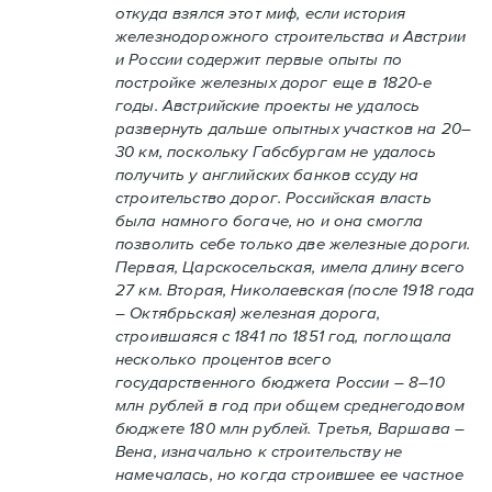
откуда взялся этот миф, если история
железнодорожного строительства и Австрии
и России содержит первые опыты по
постройке железных дорог еще в 1820-е
годы. Австрийские проекты не удалось
развернуть дальше опытных участков на 20–
30 км, поскольку Габсбургам не удалось
получить у английских банков ссуду на
строительство дорог. Российская власть
была намного богаче, но и она смогла
позволить себе только две железные дороги.
Первая, Царскосельская, имела длину всего
27 км. Вторая, Николаевская (после 1918 года
– Октябрьская) железная дорога,
строившаяся с 1841 по 1851 год, поглощала
несколько процентов всего
государственного бюджета России – 8–10
млн рублей в год при общем среднегодовом
бюджете 180 млн рублей. Третья, Варшава –
Вена, изначально к строительству не
намечалась, но когда строившее ее частное