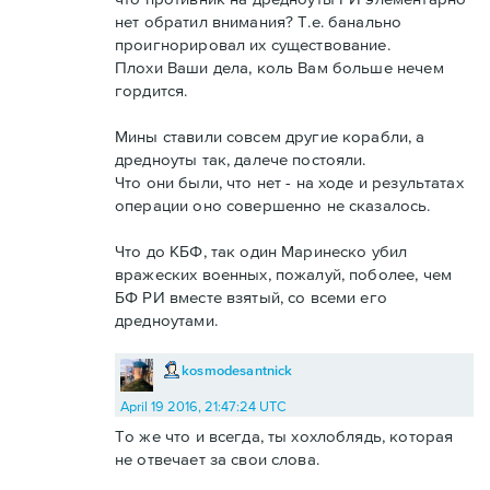
нет обратил внимания? Т.е. банально
проигнорировал их существование.
Плохи Ваши дела, коль Вам больше нечем
гордится.
Мины ставили совсем другие корабли, а
дредноуты так, далече постояли.
Что они были, что нет - на ходе и результатах
операции оно совершенно не сказалось.
Что до КБФ, так один Маринеско убил
вражеских военных, пожалуй, поболее, чем
БФ РИ вместе взятый, со всеми его
дредноутами.
kosmodesantnick
April 19 2016, 21:47:24 UTC
То же что и всегда, ты хохлоблядь, которая
не отвечает за свои слова.