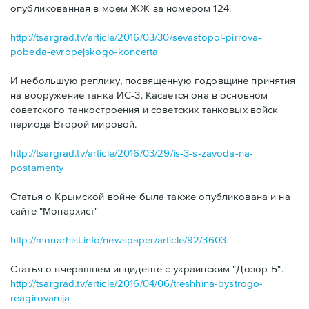
опубликованная в моем ЖЖ за номером 124.
http://tsargrad.tv/article/2016/03/30/sevastopol-pirrova-
pobeda-evropejskogo-koncerta
И небольшую реплику, посвященную годовщине принятия
на вооружение танка ИС-3. Касается она в основном
советского танкостроения и советских танковых войск
периода Второй мировой.
http://tsargrad.tv/article/2016/03/29/is-3-s-zavoda-na-
postamenty
Статья о Крымской войне была также опубликована и на
сайте "Монархист"
http://monarhist.info/newspaper/article/92/3603
Статья о вчерашнем инциденте с украинским "Дозор-Б".
http://tsargrad.tv/article/2016/04/06/treshhina-bystrogo-
reagirovanija