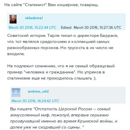
На сайте "Сталинист" Вам кошернее, товарищ.
oldadmiral
March 30 2016, 13:22:44 UTC
Edited: March 30 2016, 13:27:36 UTC
Советский историк Тарле писал о директоре Баррасе,
что тот являлся средоточием и коллекцией самых
разнообразных пороков. Но трусость в их число не
входила.
Не подлежит сомнению, что я не самый образцовый
пример "человека и гражданина". Но упреков в
сталинизме еще не приходилось слышать :).
andrew_vdd
March 30 2016, 14:24:42 UTC
Вы пишете
"Отсталость Царской России – самый
замусоленный миф, пожалуй, впервые серьезно
прозвучавший именно во время Крымской войны, и
далее уже не сходивший со сцены. "