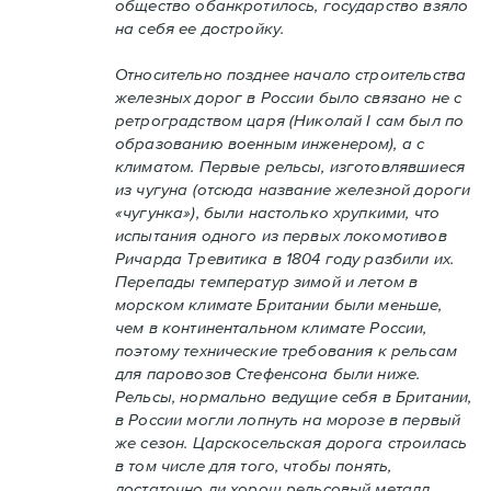
общество обанкротилось, государство взяло
на себя ее достройку.
Относительно позднее начало строительства
железных дорог в России было связано не с
ретроградством царя (Николай I сам был по
образованию военным инженером), а с
климатом. Первые рельсы, изготовлявшиеся
из чугуна (отсюда название железной дороги
«чугунка»), были настолько хрупкими, что
испытания одного из первых локомотивов
Ричарда Тревитика в 1804 году разбили их.
Перепады температур зимой и летом в
морском климате Британии были меньше,
чем в континентальном климате России,
поэтому технические требования к рельсам
для паровозов Стефенсона были ниже.
Рельсы, нормально ведущие себя в Британии,
в России могли лопнуть на морозе в первый
же сезон. Царскосельская дорога строилась
в том числе для того, чтобы понять,
достаточно ли хорош рельсовый металл