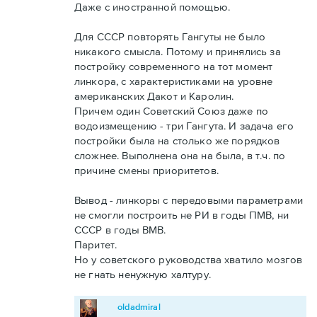
Даже с иностранной помощью.
Для СССР повторять Гангуты не было
никакого смысла. Потому и принялись за
постройку современного на тот момент
линкора, с характеристиками на уровне
американских Дакот и Каролин.
Причем один Советский Союз даже по
водоизмещению - три Гангута. И задача его
постройки была на столько же порядков
сложнее. Выполнена она на была, в т.ч. по
причине смены приоритетов.
Вывод - линкоры с передовыми параметрами
не смогли построить не РИ в годы ПМВ, ни
СССР в годы ВМВ.
Паритет.
Но у советского руководства хватило мозгов
не гнать ненужную халтуру.
oldadmiral