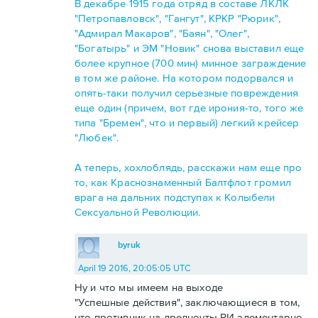
В декабре 1915 года отряд в составе ЛКЛК
"Петропавловск", "Гангут", КРКР "Рюрик",
"Адмирал Макаров", "Баян", "Олег",
"Богатырь" и ЭМ "Новик" снова выставил еще
более крупное (700 мин) минное заграждение
в том же районе. На котором подорвался и
опять-таки получил серьезные повреждения
еще один (причем, вот где ирония-то, того же
типа "Бремен", что и первый) легкий крейсер
"Любек".
А теперь, хохлоблядь, расскажи нам еще про
то, как Краснознаменный Балтфлот громил
врага на дальних подступах к Колыбели
Сексуальной Революции.
byruk
April 19 2016, 20:05:05 UTC
Ну и что мы имеем на выходе
"Успешные действия", заключающиеся в том,
что противник на дредноуты РИ элементарно