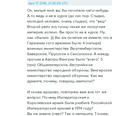
April 17 2016, 21:35:59 UTC
Ох, милый мой, вы бы почитали чего-нибудь.
А то ведь и не в курсе (до сих пор. Стыдно,
молодой человек, очень стыдно), что "ваш"
Второй рейх это точно такая же лоскутная
империя, есличо. Вы просто не в курсе. Ну,
как обычно. ))) Вы же понятия не имеете, что в
Германии того времени было 4 (четыре)
военных министерства: Вюртембергское,
Баварское, Прусское и Саксонское. А между
прочим в Австро-Венгрии было "всего" 3
(три): Общеимперское, Австрийское
министерство народной обороны, Венгерское
министерство народной обороны. Как вы
думаете, почему, товарищ-замполит?
И снова-здорово, повторяю вам все тот же
вопрос: Почему Императорская и
Королевская армия была разбита Российской
Императорской армией в 1914 году?
Вы не знаете ответ? Так и напишите. Точнее,