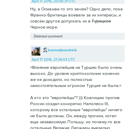
April 17 2016, 20:06:31 UTC
Ну, а Османам-то это зачем? Одно дело, пока
Франко-Британцы воевали за их интересы, и
совсем другое допускать их в
Турецкое
Черное море.
Deleted comment
kosmodesantnick
April 17 2016, 21:34:03 UTC
=Влияние европейцев на Турцию было очень
высоко. До уровня криптоколонии конечно
же не доходило, но полностью
самостоятельным игроком Турция не была.=
А кто это "европейцы"? ))) Коалицию против
России создал конкретно Наполеон III,
которому все остальные "европейцы" ничего
не были должны. Он, между прочим, хотел
еще независимую Польшу, но почему-то все
остальные Великие Державы внезапно