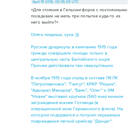
April 19 2016, 00:35:09 UTC
=Для стояния в Гельсингфорсе с постоянными
посадками на мель при попытке куда-то из
него выйти?=
Опять пиздишь, сука. )))
Русские дредноуты в кампанию 1915 года
трижды совершали походы только в
центральную часть Балтийского моря.
Причем действовали там сверхуспешно.
В ноябре 1915 года отряд в составе ЛКЛК
"Петропавловск", "Гангут", КРКР "Рюрик",
"Адмирал Макаров", "Баян", "Олег" и ЭМ
"Новик" выставил крупное (560 мин) минное
заграждение южнее Готланда (в
операционной зоне Германского флота). На
котором подорвался и получил серьезные
повреждения легкий крейсер "Данциг".