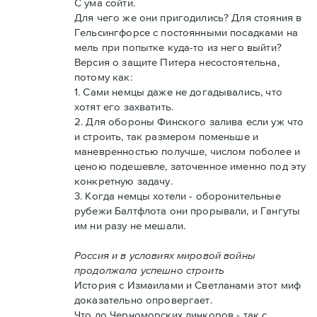
С ума сойти.
Для чего же они пригодились? Для стояния в
Гельсингфорсе с постоянными посадками на
мель при попытке куда-то из него выйти?
Версия о защите Питера несостоятельна,
потому как:
1. Сами немцы даже не догадывались, что
хотят его захватить.
2. Для обороны Финского залива если уж что
и строить, так размером поменьше и
маневренностью получше, числом поболее и
ценою подешевле, заточенное именно под эту
конкретную задачу.
3. Когда немцы хотели - оборонительные
рубежи Балтфлота они прорывали, и Гангуты
им ни разу не мешали.
Россия и в условиях мировой войны
продолжала успешно строить
История с Измаилами и Светланами этот миф
доказательно опровергает.
Что до Черноморских линкоров - так с