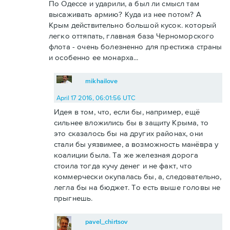
По Одессе и ударили, а был ли смысл там
высаживать армию? Куда из нее потом? А
Крым действительно большой кусок. который
легко оттяпать, главная база Черноморского
флота - очень болезненно для престижа страны
и особенно ее монарха...
mikhailove
April 17 2016, 06:01:56 UTC
Идея в том, что, если бы, например, ещё
сильнее вложились бы в защиту Крыма, то
это сказалось бы на других районах, они
стали бы уязвимее, а возможность манёвра у
коалиции была. Та же железная дорога
стоила тогда кучу денег и не факт, что
коммерчески окупалась бы, а, следовательно,
легла бы на бюджет. То есть выше головы не
прыгнешь.
pavel_chirtsov