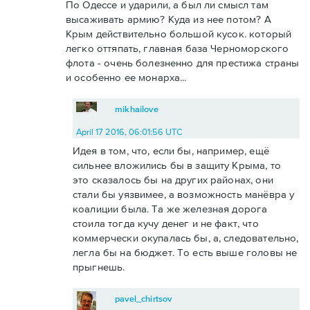
По Одессе и ударили, а был ли смысл там
высаживать армию? Куда из нее потом? А
Крым действительно большой кусок. который
легко оттяпать, главная база Черноморского
флота - очень болезненно для престижа страны
и особенно ее монарха...
mikhailove
April 17 2016, 06:01:56 UTC
Идея в том, что, если бы, например, ещё
сильнее вложились бы в защиту Крыма, то
это сказалось бы на других районах, они
стали бы уязвимее, а возможность манёвра у
коалиции была. Та же железная дорога
стоила тогда кучу денег и не факт, что
коммерчески окупалась бы, а, следовательно,
легла бы на бюджет. То есть выше головы не
прыгнешь.
pavel_chirtsov