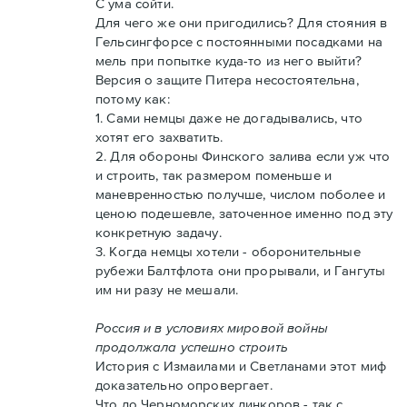
С ума сойти.
Для чего же они пригодились? Для стояния в
Гельсингфорсе с постоянными посадками на
мель при попытке куда-то из него выйти?
Версия о защите Питера несостоятельна,
потому как:
1. Сами немцы даже не догадывались, что
хотят его захватить.
2. Для обороны Финского залива если уж что
и строить, так размером поменьше и
маневренностью получше, числом поболее и
ценою подешевле, заточенное именно под эту
конкретную задачу.
3. Когда немцы хотели - оборонительные
рубежи Балтфлота они прорывали, и Гангуты
им ни разу не мешали.
Россия и в условиях мировой войны
продолжала успешно строить
История с Измаилами и Светланами этот миф
доказательно опровергает.
Что до Черноморских линкоров - так с