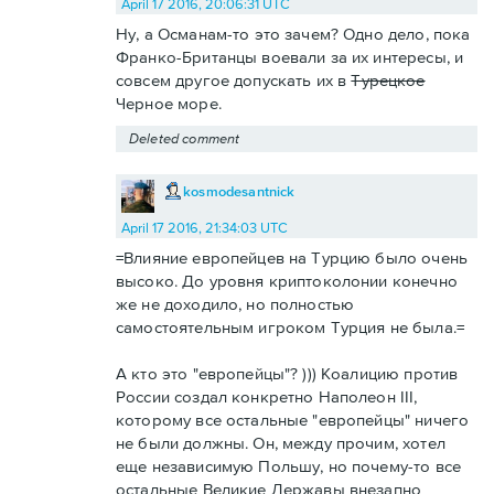
April 17 2016, 20:06:31 UTC
Ну, а Османам-то это зачем? Одно дело, пока
Франко-Британцы воевали за их интересы, и
совсем другое допускать их в
Турецкое
Черное море.
Deleted comment
kosmodesantnick
April 17 2016, 21:34:03 UTC
=Влияние европейцев на Турцию было очень
высоко. До уровня криптоколонии конечно
же не доходило, но полностью
самостоятельным игроком Турция не была.=
А кто это "европейцы"? ))) Коалицию против
России создал конкретно Наполеон III,
которому все остальные "европейцы" ничего
не были должны. Он, между прочим, хотел
еще независимую Польшу, но почему-то все
остальные Великие Державы внезапно