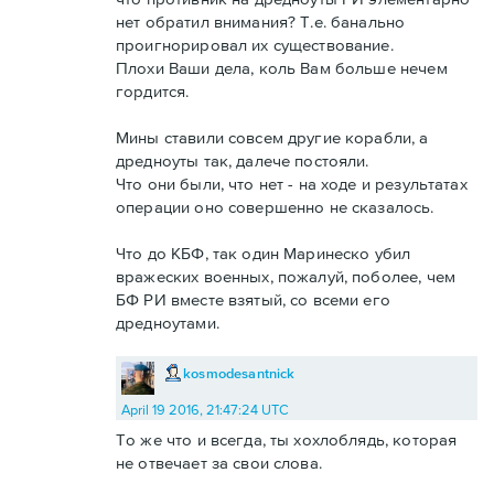
нет обратил внимания? Т.е. банально
проигнорировал их существование.
Плохи Ваши дела, коль Вам больше нечем
гордится.
Мины ставили совсем другие корабли, а
дредноуты так, далече постояли.
Что они были, что нет - на ходе и результатах
операции оно совершенно не сказалось.
Что до КБФ, так один Маринеско убил
вражеских военных, пожалуй, поболее, чем
БФ РИ вместе взятый, со всеми его
дредноутами.
kosmodesantnick
April 19 2016, 21:47:24 UTC
То же что и всегда, ты хохлоблядь, которая
не отвечает за свои слова.