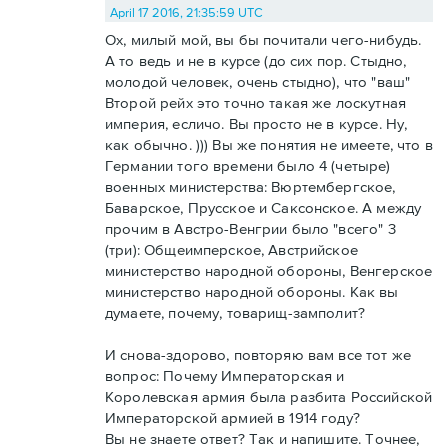
April 17 2016, 21:35:59 UTC
Ох, милый мой, вы бы почитали чего-нибудь.
А то ведь и не в курсе (до сих пор. Стыдно,
молодой человек, очень стыдно), что "ваш"
Второй рейх это точно такая же лоскутная
империя, есличо. Вы просто не в курсе. Ну,
как обычно. ))) Вы же понятия не имеете, что в
Германии того времени было 4 (четыре)
военных министерства: Вюртембергское,
Баварское, Прусское и Саксонское. А между
прочим в Австро-Венгрии было "всего" 3
(три): Общеимперское, Австрийское
министерство народной обороны, Венгерское
министерство народной обороны. Как вы
думаете, почему, товарищ-замполит?
И снова-здорово, повторяю вам все тот же
вопрос: Почему Императорская и
Королевская армия была разбита Российской
Императорской армией в 1914 году?
Вы не знаете ответ? Так и напишите. Точнее,