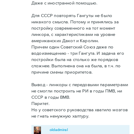
Даже с иностранной помощью.
Для СССР повторять Гангуты не было
никакого смысла. Потому и принялись за
постройку современного на тот момент
линкора, с характеристиками на уровне
американских Дакот и Каролин.
Причем один Советский Союз даже по
водоизмещению - три Гангута. И задача его
постройки была на столько же порядков
сложнее. Выполнена она на была, в т.ч. по
причине смены приоритетов.
Вывод - линкоры с передовыми параметрами
не смогли построить не РИ в годы ПМВ, ни
СССР в годы ВМВ.
Паритет.
Но у советского руководства хватило мозгов
не гнать ненужную халтуру.
oldadmiral