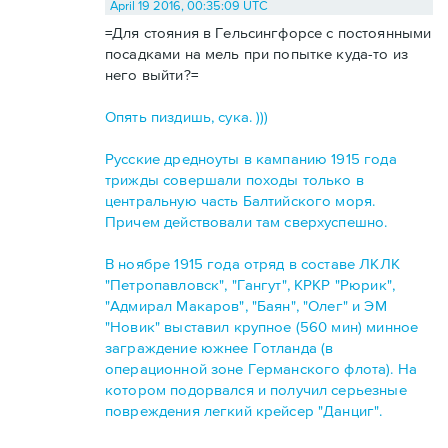
April 19 2016, 00:35:09 UTC
=Для стояния в Гельсингфорсе с постоянными
посадками на мель при попытке куда-то из
него выйти?=
Опять пиздишь, сука. )))
Русские дредноуты в кампанию 1915 года
трижды совершали походы только в
центральную часть Балтийского моря.
Причем действовали там сверхуспешно.
В ноябре 1915 года отряд в составе ЛКЛК
"Петропавловск", "Гангут", КРКР "Рюрик",
"Адмирал Макаров", "Баян", "Олег" и ЭМ
"Новик" выставил крупное (560 мин) минное
заграждение южнее Готланда (в
операционной зоне Германского флота). На
котором подорвался и получил серьезные
повреждения легкий крейсер "Данциг".