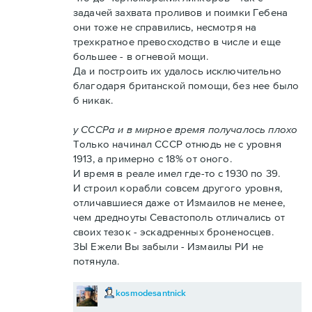
задачей захвата проливов и поимки Гебена
они тоже не справились, несмотря на
трехкратное превосходство в числе и еще
большее - в огневой мощи.
Да и построить их удалось исключительно
благодаря британской помощи, без нее было
б никак.
у СССРа и в мирное время получалось плохо
Только начинал СССР отнюдь не с уровня
1913, а примерно с 18% от оного.
И время в реале имел где-то с 1930 по 39.
И строил корабли совсем другого уровня,
отличавшиеся даже от Измаилов не менее,
чем дредноуты Севастополь отличались от
своих тезок - эскадренных броненосцев.
ЗЫ Ежели Вы забыли - Измаилы РИ не
потянула.
kosmodesantnick