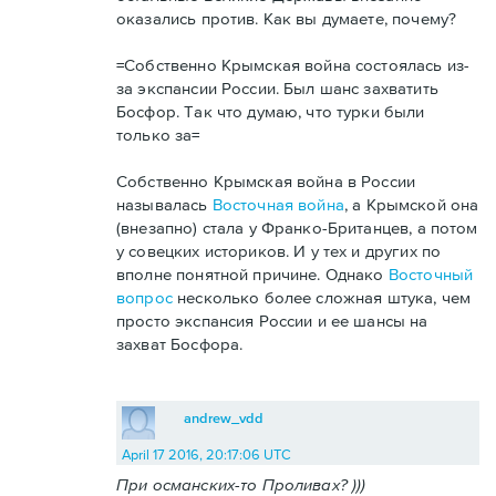
оказались против. Как вы думаете, почему?
=Собственно Крымская война состоялась из-
за экспансии России. Был шанс захватить
Босфор. Так что думаю, что турки были
только за=
Собственно Крымская война в России
называлась
Восточная война
, а Крымской она
(внезапно) стала у Франко-Британцев, а потом
у совецких историков. И у тех и других по
вполне понятной причине. Однако
Восточный
вопрос
несколько более сложная штука, чем
просто экспансия России и ее шансы на
захват Босфора.
andrew_vdd
April 17 2016, 20:17:06 UTC
При османских-то Проливах? )))