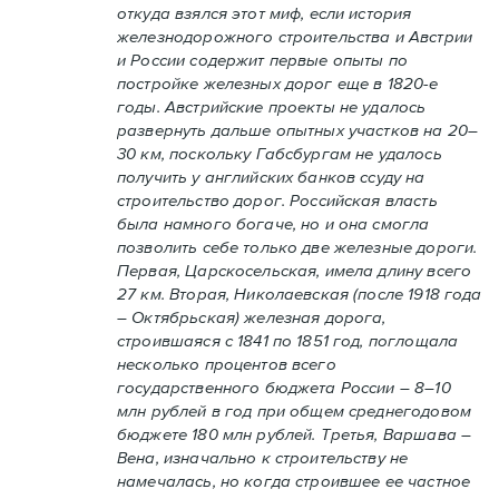
откуда взялся этот миф, если история
железнодорожного строительства и Австрии
и России содержит первые опыты по
постройке железных дорог еще в 1820-е
годы. Австрийские проекты не удалось
развернуть дальше опытных участков на 20–
30 км, поскольку Габсбургам не удалось
получить у английских банков ссуду на
строительство дорог. Российская власть
была намного богаче, но и она смогла
позволить себе только две железные дороги.
Первая, Царскосельская, имела длину всего
27 км. Вторая, Николаевская (после 1918 года
– Октябрьская) железная дорога,
строившаяся с 1841 по 1851 год, поглощала
несколько процентов всего
государственного бюджета России – 8–10
млн рублей в год при общем среднегодовом
бюджете 180 млн рублей. Третья, Варшава –
Вена, изначально к строительству не
намечалась, но когда строившее ее частное