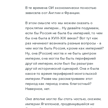
В те времена ОИ экономически поностью
зависела оот Англии и Франции.
В этом смысле что мы можем сказать о
проклятии империи… Ну давайте подумаем,
если бы Россия не была бы империей, то чем
бы она была в XVIII-XIX веках? Вот тут как
раз начинают возникать разные вопросы - а
чем могла быть Россия, кроме как империей?
Ну, она (Россия) могла и не быть центром
империи, она могла бы быть периферией
другой империи, если был бы разыгран
другой исторический сценарий. Она и была
какое-то время периферией монгольской
империи. Разве мы рассматриваем этот
период как период очень благостный?
Наверное, нет.
Она вполне могла бы стать частью, скажем,
империи Ягеллонов, продвинувшейся на