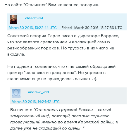
На сайте "Сталинист" Вам кошернее, товарищ.
oldadmiral
March 30 2016, 13:22:44 UTC
Edited: March 30 2016, 13:27:36 UTC
Советский историк Тарле писал о директоре Баррасе,
что тот являлся средоточием и коллекцией самых
разнообразных пороков. Но трусость в их число не
входила.
Не подлежит сомнению, что я не самый образцовый
пример "человека и гражданина". Но упреков в
сталинизме еще не приходилось слышать :).
andrew_vdd
March 30 2016, 14:24:42 UTC
Вы пишете
"Отсталость Царской России – самый
замусоленный миф, пожалуй, впервые серьезно
прозвучавший именно во время Крымской войны, и
далее уже не сходивший со сцены. "