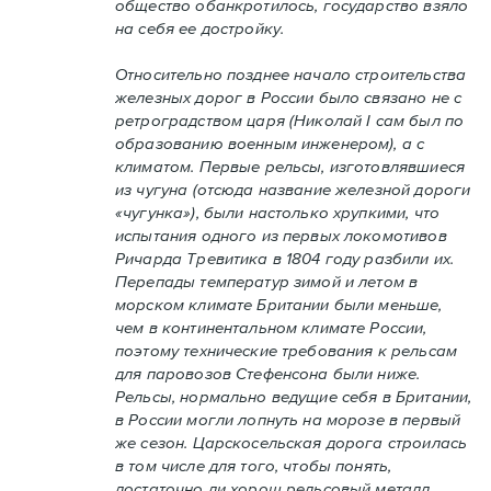
общество обанкротилось, государство взяло
на себя ее достройку.
Относительно позднее начало строительства
железных дорог в России было связано не с
ретроградством царя (Николай I сам был по
образованию военным инженером), а с
климатом. Первые рельсы, изготовлявшиеся
из чугуна (отсюда название железной дороги
«чугунка»), были настолько хрупкими, что
испытания одного из первых локомотивов
Ричарда Тревитика в 1804 году разбили их.
Перепады температур зимой и летом в
морском климате Британии были меньше,
чем в континентальном климате России,
поэтому технические требования к рельсам
для паровозов Стефенсона были ниже.
Рельсы, нормально ведущие себя в Британии,
в России могли лопнуть на морозе в первый
же сезон. Царскосельская дорога строилась
в том числе для того, чтобы понять,
достаточно ли хорош рельсовый металл