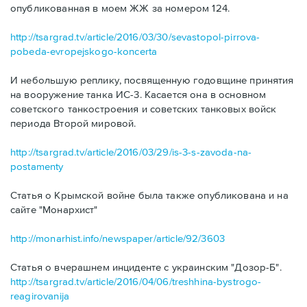
опубликованная в моем ЖЖ за номером 124.
http://tsargrad.tv/article/2016/03/30/sevastopol-pirrova-
pobeda-evropejskogo-koncerta
И небольшую реплику, посвященную годовщине принятия
на вооружение танка ИС-3. Касается она в основном
советского танкостроения и советских танковых войск
периода Второй мировой.
http://tsargrad.tv/article/2016/03/29/is-3-s-zavoda-na-
postamenty
Статья о Крымской войне была также опубликована и на
сайте "Монархист"
http://monarhist.info/newspaper/article/92/3603
Статья о вчерашнем инциденте с украинским "Дозор-Б".
http://tsargrad.tv/article/2016/04/06/treshhina-bystrogo-
reagirovanija