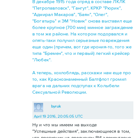
В декабре 1915 года отряд в составе ЛКЛК
"Петропавловск", "Гангут", КРКР "Рюрик",
"Адмирал Макаров", "Баян", "Олег",
"Богатырь" и ЭМ "Новик" снова выставил еще
более крупное (700 мин) минное заграждение
в том же районе. На котором подорвался и
опять-таки получил серьезные повреждения
еще один (причем, вот где ирония-то, того же
типа "Бремен", что и первый) легкий крейсер
"Любек".
А теперь, хохлоблядь, расскажи нам еще про
то, как Краснознаменный Балтфлот громил
врага на дальних подступах к Колыбели
Сексуальной Революции.
byruk
April 19 2016, 20:05:05 UTC
Ну и что мы имеем на выходе
"Успешные действия", заключающиеся в том,
что противник на дредноуты РИ элементарно