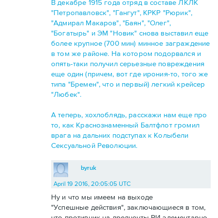
В декабре 1915 года отряд в составе ЛКЛК
"Петропавловск", "Гангут", КРКР "Рюрик",
"Адмирал Макаров", "Баян", "Олег",
"Богатырь" и ЭМ "Новик" снова выставил еще
более крупное (700 мин) минное заграждение
в том же районе. На котором подорвался и
опять-таки получил серьезные повреждения
еще один (причем, вот где ирония-то, того же
типа "Бремен", что и первый) легкий крейсер
"Любек".
А теперь, хохлоблядь, расскажи нам еще про
то, как Краснознаменный Балтфлот громил
врага на дальних подступах к Колыбели
Сексуальной Революции.
byruk
April 19 2016, 20:05:05 UTC
Ну и что мы имеем на выходе
"Успешные действия", заключающиеся в том,
что противник на дредноуты РИ элементарно