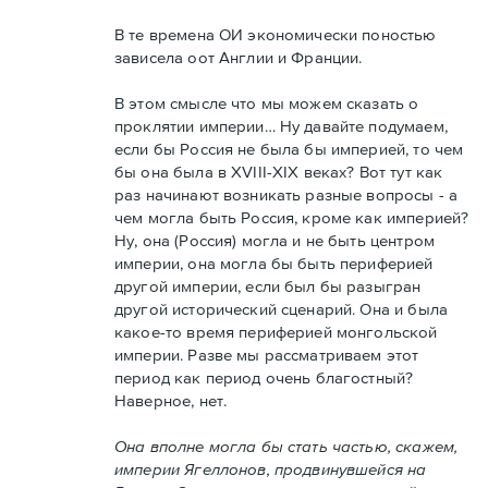
В те времена ОИ экономически поностью
зависела оот Англии и Франции.
В этом смысле что мы можем сказать о
проклятии империи… Ну давайте подумаем,
если бы Россия не была бы империей, то чем
бы она была в XVIII-XIX веках? Вот тут как
раз начинают возникать разные вопросы - а
чем могла быть Россия, кроме как империей?
Ну, она (Россия) могла и не быть центром
империи, она могла бы быть периферией
другой империи, если был бы разыгран
другой исторический сценарий. Она и была
какое-то время периферией монгольской
империи. Разве мы рассматриваем этот
период как период очень благостный?
Наверное, нет.
Она вполне могла бы стать частью, скажем,
империи Ягеллонов, продвинувшейся на