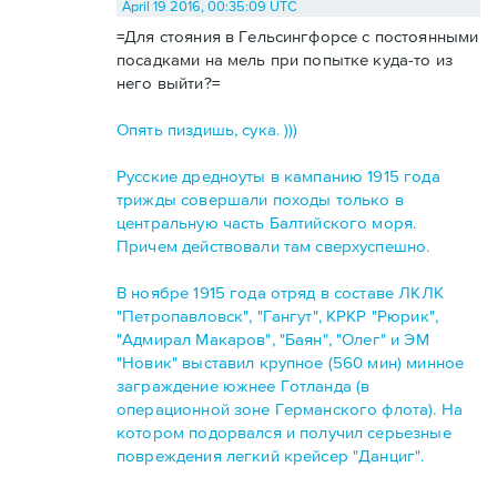
April 19 2016, 00:35:09 UTC
=Для стояния в Гельсингфорсе с постоянными
посадками на мель при попытке куда-то из
него выйти?=
Опять пиздишь, сука. )))
Русские дредноуты в кампанию 1915 года
трижды совершали походы только в
центральную часть Балтийского моря.
Причем действовали там сверхуспешно.
В ноябре 1915 года отряд в составе ЛКЛК
"Петропавловск", "Гангут", КРКР "Рюрик",
"Адмирал Макаров", "Баян", "Олег" и ЭМ
"Новик" выставил крупное (560 мин) минное
заграждение южнее Готланда (в
операционной зоне Германского флота). На
котором подорвался и получил серьезные
повреждения легкий крейсер "Данциг".