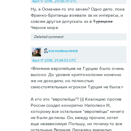
April 17 2016, 20:06:31 UTC
Ну, а Османам-то это зачем? Одно дело, пока
Франко-Британцы воевали за их интересы, и
совсем другое допускать их в
Турецкое
Черное море.
Deleted comment
kosmodesantnick
April 17 2016, 21:34:03 UTC
=Влияние европейцев на Турцию было очень
высоко. До уровня криптоколонии конечно
же не доходило, но полностью
самостоятельным игроком Турция не была.=
А кто это "европейцы"? ))) Коалицию против
России создал конкретно Наполеон III,
которому все остальные "европейцы" ничего
не были должны. Он, между прочим, хотел
еще независимую Польшу, но почему-то все
остальные Великие Державы внезапно