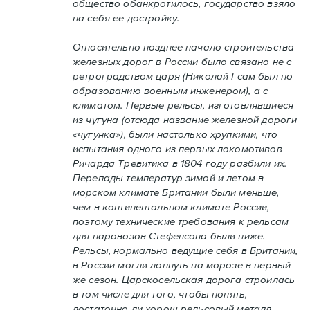
общество обанкротилось, государство взяло
на себя ее достройку.
Относительно позднее начало строительства
железных дорог в России было связано не с
ретроградством царя (Николай I сам был по
образованию военным инженером), а с
климатом. Первые рельсы, изготовлявшиеся
из чугуна (отсюда название железной дороги
«чугунка»), были настолько хрупкими, что
испытания одного из первых локомотивов
Ричарда Тревитика в 1804 году разбили их.
Перепады температур зимой и летом в
морском климате Британии были меньше,
чем в континентальном климате России,
поэтому технические требования к рельсам
для паровозов Стефенсона были ниже.
Рельсы, нормально ведущие себя в Британии,
в России могли лопнуть на морозе в первый
же сезон. Царскосельская дорога строилась
в том числе для того, чтобы понять,
достаточно ли хорош рельсовый металл