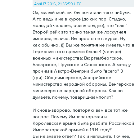
April 17 2016, 21:35:59 UTC
Ох, милый мой, вы бы почитали чего-нибудь.
А то ведь и не в курсе (до сих пор. Стыдно,
молодой человек, очень стыдно), что "ваш"
Второй рейх это точно такая же лоскутная
империя, есличо. Вы просто не в курсе. Ну,
как обычно. ))) Вы же понятия не имеете, что в
Германии того времени было 4 (четыре)
военных министерства: Вюртембергское,
Баварское, Прусское и Саксонское. А между
прочим в Австро-Венгрии было "всего" 3
(три): Общеимперское, Австрийское
министерство народной обороны, Венгерское
министерство народной обороны. Как вы
думаете, почему, товарищ-замполит?
И снова-здорово, повторяю вам все тот же
вопрос: Почему Императорская и
Королевская армия была разбита Российской
Императорской армией в 1914 году?
Вы не знаете ответ? Так и напишите. Точнее,