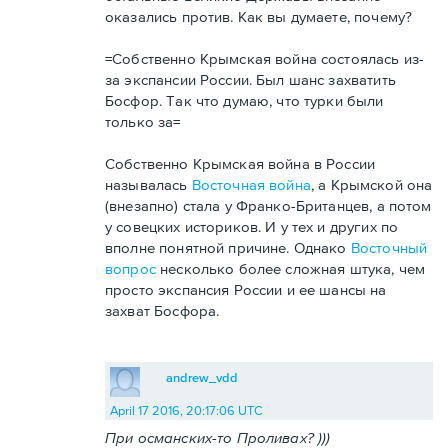
оказались против. Как вы думаете, почему?
=Собственно Крымская война состоялась из-
за экспансии России. Был шанс захватить
Босфор. Так что думаю, что турки были
только за=
Собственно Крымская война в России
называлась
Восточная война
, а Крымской она
(внезапно) стала у Франко-Британцев, а потом
у совецких историков. И у тех и других по
вполне понятной причине. Однако
Восточный
вопрос
несколько более сложная штука, чем
просто экспансия России и ее шансы на
захват Босфора.
andrew_vdd
April 17 2016, 20:17:06 UTC
При османских-то Проливах? )))