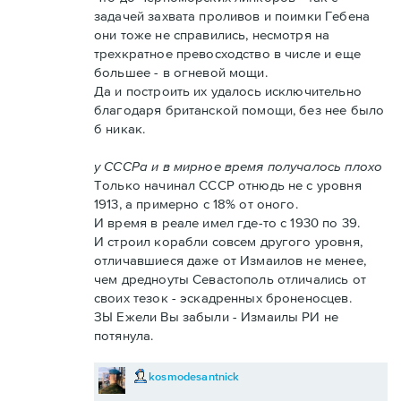
задачей захвата проливов и поимки Гебена
они тоже не справились, несмотря на
трехкратное превосходство в числе и еще
большее - в огневой мощи.
Да и построить их удалось исключительно
благодаря британской помощи, без нее было
б никак.
у СССРа и в мирное время получалось плохо
Только начинал СССР отнюдь не с уровня
1913, а примерно с 18% от оного.
И время в реале имел где-то с 1930 по 39.
И строил корабли совсем другого уровня,
отличавшиеся даже от Измаилов не менее,
чем дредноуты Севастополь отличались от
своих тезок - эскадренных броненосцев.
ЗЫ Ежели Вы забыли - Измаилы РИ не
потянула.
kosmodesantnick