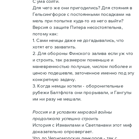
С ума сойти.
Для чего же они пригодились? Для стояния в
Гельсингфорсе с постоянными посадками на
мель при попытке куда-то из него выйти?
Версия о защите Питера несостоятельна,
потому как:
1. Сами немцы даже не догадывались, что
хотят его захватить.
2. Для обороны Финского залива если уж что
и строить, так размером поменьше и
маневренностью получше, числом поболее и
ценою подешевле, заточенное именно под эту
конкретную задачу.
3. Когда немцы хотели - оборонительные
рубежи Балтфлота они прорывали, и Гангуты
им ни разу не мешали.
Россия и в условиях мировой войны
продолжала успешно строить
История с Измаилами и Светланами этот миф
доказательно опровергает.
Что до Черноморских линкоров - так с