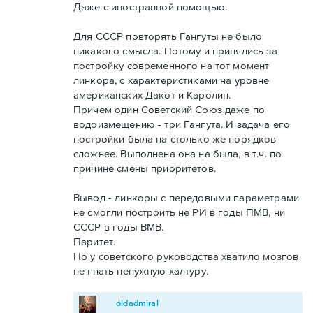
Даже с иностранной помощью.
Для СССР повторять Гангуты не было
никакого смысла. Потому и принялись за
постройку современного на тот момент
линкора, с характеристиками на уровне
американских Дакот и Каролин.
Причем один Советский Союз даже по
водоизмещению - три Гангута. И задача его
постройки была на столько же порядков
сложнее. Выполнена она на была, в т.ч. по
причине смены приоритетов.
Вывод - линкоры с передовыми параметрами
не смогли построить не РИ в годы ПМВ, ни
СССР в годы ВМВ.
Паритет.
Но у советского руководства хватило мозгов
не гнать ненужную халтуру.
oldadmiral