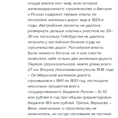
откуда взялся этот миф, если история
железнодорожного строительства и Австрии
и России содержит первые опыты по
постройке железных дорог еще в 1820-е
годы. Австрийские проекты не удалось
развернуть дальше опытных участков на 20–
30 км, поскольку Габсбургам не удалось
получить у английских банков ссуду на
строительство дорог. Российская власть
была намного богаче, но и она смогла
позволить себе только две железные дороги.
Первая, Царскосельская, имела длину всего
27 км. Вторая, Николаевская (после 1918 года
– Октябрьская) железная дорога,
строившаяся с 1841 по 1851 год, поглощала
несколько процентов всего
государственного бюджета России – 8–10
млн рублей в год при общем среднегодовом
бюджете 180 млн рублей. Третья, Варшава –
Вена, изначально к строительству не
намечалась, но когда строившее ее частное