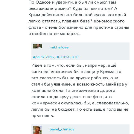
По Одессе и ударили, а был ли смысл там
высаживать армию? Куда из нее потом? А
Крым действительно большой кусок. который
легко оттяпать, главная база Черноморского
флота - очень болезненно для престижа страны
и особенно ее монарха...
mikhailove
April 17 2016, 06:01:56 UTC
Идея в том, что, если бы, например, ещё
сильнее вложились бы в защиту Крыма, то
это сказалось бы на других районах, они
стали бы уязвимее, а возможность манёвра у
коалиции была. Та же железная дорога
стоила тогда кучу денег и не факт, что
коммерчески окупалась бы, а, следовательно,
легла бы на бюджет. То есть выше головы не
прыгнешь.
pavel_chirtsov