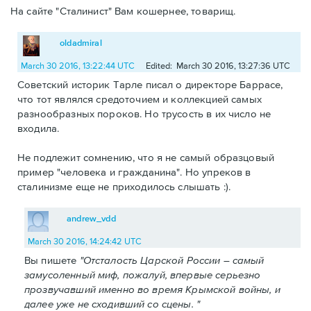
На сайте "Сталинист" Вам кошернее, товарищ.
oldadmiral
March 30 2016, 13:22:44 UTC
Edited: March 30 2016, 13:27:36 UTC
Советский историк Тарле писал о директоре Баррасе,
что тот являлся средоточием и коллекцией самых
разнообразных пороков. Но трусость в их число не
входила.
Не подлежит сомнению, что я не самый образцовый
пример "человека и гражданина". Но упреков в
сталинизме еще не приходилось слышать :).
andrew_vdd
March 30 2016, 14:24:42 UTC
Вы пишете
"Отсталость Царской России – самый
замусоленный миф, пожалуй, впервые серьезно
прозвучавший именно во время Крымской войны, и
далее уже не сходивший со сцены. "