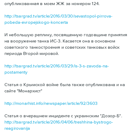
опубликованная в моем ЖЖ за номером 124.
http://tsargrad.tv/article/2016/03/30/sevastopol-pirrova-
pobeda-evropejskogo-koncerta
И небольшую реплику, посвященную годовщине принятия
на вооружение танка ИС-3. Касается она в основном
советского танкостроения и советских танковых войск
периода Второй мировой.
http://tsargrad.tv/article/2016/03/29/is-3-s-zavoda-na-
postamenty
Статья о Крымской войне была также опубликована и на
сайте "Монархист"
http://monarhist.info/newspaper/article/92/3603
Статья о вчерашнем инциденте с украинским "Дозор-Б".
http://tsargrad.tv/article/2016/04/06/treshhina-bystrogo-
reagirovanija