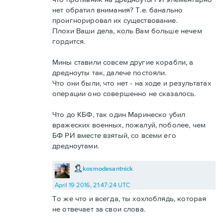
нет обратил внимания? Т.е. банально
проигнорировал их существование.
Плохи Ваши дела, коль Вам больше нечем
гордится.
Мины ставили совсем другие корабли, а
дредноуты так, далече постояли.
Что они были, что нет - на ходе и результатах
операции оно совершенно не сказалось.
Что до КБФ, так один Маринеско убил
вражеских военных, пожалуй, поболее, чем
БФ РИ вместе взятый, со всеми его
дредноутами.
kosmodesantnick
April 19 2016, 21:47:24 UTC
То же что и всегда, ты хохлоблядь, которая
не отвечает за свои слова.