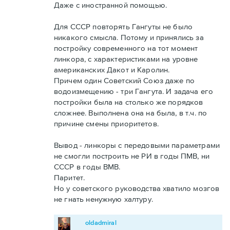
Даже с иностранной помощью.
Для СССР повторять Гангуты не было
никакого смысла. Потому и принялись за
постройку современного на тот момент
линкора, с характеристиками на уровне
американских Дакот и Каролин.
Причем один Советский Союз даже по
водоизмещению - три Гангута. И задача его
постройки была на столько же порядков
сложнее. Выполнена она на была, в т.ч. по
причине смены приоритетов.
Вывод - линкоры с передовыми параметрами
не смогли построить не РИ в годы ПМВ, ни
СССР в годы ВМВ.
Паритет.
Но у советского руководства хватило мозгов
не гнать ненужную халтуру.
oldadmiral