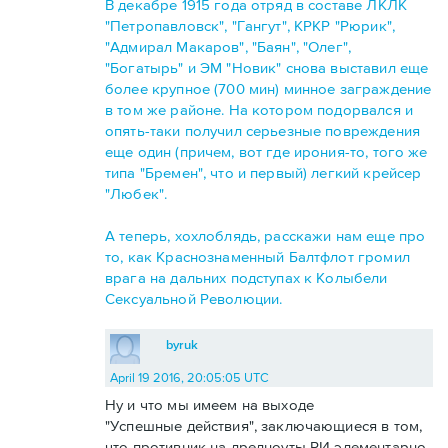
В декабре 1915 года отряд в составе ЛКЛК
"Петропавловск", "Гангут", КРКР "Рюрик",
"Адмирал Макаров", "Баян", "Олег",
"Богатырь" и ЭМ "Новик" снова выставил еще
более крупное (700 мин) минное заграждение
в том же районе. На котором подорвался и
опять-таки получил серьезные повреждения
еще один (причем, вот где ирония-то, того же
типа "Бремен", что и первый) легкий крейсер
"Любек".
А теперь, хохлоблядь, расскажи нам еще про
то, как Краснознаменный Балтфлот громил
врага на дальних подступах к Колыбели
Сексуальной Революции.
byruk
April 19 2016, 20:05:05 UTC
Ну и что мы имеем на выходе
"Успешные действия", заключающиеся в том,
что противник на дредноуты РИ элементарно