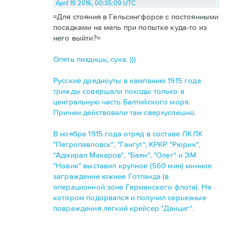
April 19 2016, 00:35:09 UTC
=Для стояния в Гельсингфорсе с постоянными
посадками на мель при попытке куда-то из
него выйти?=
Опять пиздишь, сука. )))
Русские дредноуты в кампанию 1915 года
трижды совершали походы только в
центральную часть Балтийского моря.
Причем действовали там сверхуспешно.
В ноябре 1915 года отряд в составе ЛКЛК
"Петропавловск", "Гангут", КРКР "Рюрик",
"Адмирал Макаров", "Баян", "Олег" и ЭМ
"Новик" выставил крупное (560 мин) минное
заграждение южнее Готланда (в
операционной зоне Германского флота). На
котором подорвался и получил серьезные
повреждения легкий крейсер "Данциг".