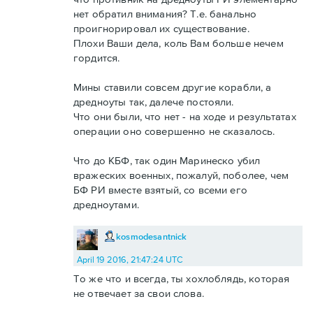
нет обратил внимания? Т.е. банально
проигнорировал их существование.
Плохи Ваши дела, коль Вам больше нечем
гордится.
Мины ставили совсем другие корабли, а
дредноуты так, далече постояли.
Что они были, что нет - на ходе и результатах
операции оно совершенно не сказалось.
Что до КБФ, так один Маринеско убил
вражеских военных, пожалуй, поболее, чем
БФ РИ вместе взятый, со всеми его
дредноутами.
kosmodesantnick
April 19 2016, 21:47:24 UTC
То же что и всегда, ты хохлоблядь, которая
не отвечает за свои слова.