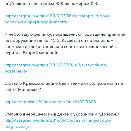
опубликованная в моем ЖЖ за номером 124.
http://tsargrad.tv/article/2016/03/30/sevastopol-pirrova-
pobeda-evropejskogo-koncerta
И небольшую реплику, посвященную годовщине принятия
на вооружение танка ИС-3. Касается она в основном
советского танкостроения и советских танковых войск
периода Второй мировой.
http://tsargrad.tv/article/2016/03/29/is-3-s-zavoda-na-
postamenty
Статья о Крымской войне была также опубликована и на
сайте "Монархист"
http://monarhist.info/newspaper/article/92/3603
Статья о вчерашнем инциденте с украинским "Дозор-Б".
http://tsargrad.tv/article/2016/04/06/treshhina-bystrogo-
reagirovanija