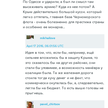
По Одессе и ударили, а был ли смысл там
высаживать армию? Куда из нее потом? А
Крым действительно большой кусок. который
легко оттяпать, главная база Черноморского
флота - очень болезненно для престижа страны
и особенно ее монарха...
mikhailove
April 17 2016, 06:01:56 UTC
Идея в том, что, если бы, например, ещё
сильнее вложились бы в защиту Крыма, то
это сказалось бы на других районах, они
стали бы уязвимее, а возможность манёвра у
коалиции была. Та же железная дорога
стоила тогда кучу денег и не факт, что
коммерчески окупалась бы, а, следовательно,
легла бы на бюджет. То есть выше головы не
прыгнешь.
pavel_chirtsov