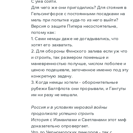
С ума сойти.
Для чего же они пригодились? Для стояния в
Гельсингфорсе с постоянными посадками на
мель при попытке куда-то из него выйти?
Версия о защите Питера несостоятельна,
потому как:
1. Сами немцы даже не догадывались, что
хотят его захватить.
2. Для обороны Финского залива если уж что
и строить, так размером поменьше и
маневренностью получше, числом поболее и
ценою подешевле, заточенное именно под эту
конкретную задачу.
3. Когда немцы хотели - оборонительные
рубежи Балтфлота они прорывали, и Гангуты
им ни разу не мешали.
Россия и в условиях мировой войны
продолжала успешно строить
История с Измаилами и Светланами этот миф
доказательно опровергает.
Что до Черноморских линкоров - так с