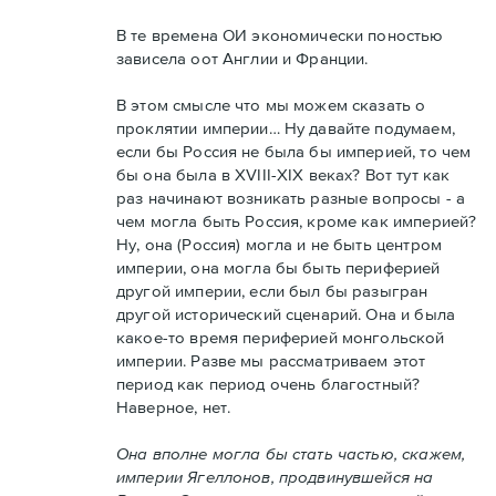
В те времена ОИ экономически поностью
зависела оот Англии и Франции.
В этом смысле что мы можем сказать о
проклятии империи… Ну давайте подумаем,
если бы Россия не была бы империей, то чем
бы она была в XVIII-XIX веках? Вот тут как
раз начинают возникать разные вопросы - а
чем могла быть Россия, кроме как империей?
Ну, она (Россия) могла и не быть центром
империи, она могла бы быть периферией
другой империи, если был бы разыгран
другой исторический сценарий. Она и была
какое-то время периферией монгольской
империи. Разве мы рассматриваем этот
период как период очень благостный?
Наверное, нет.
Она вполне могла бы стать частью, скажем,
империи Ягеллонов, продвинувшейся на