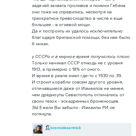
задачей захвата проливов и поимки Гебена
они тоже не справились, несмотря на
трехкратное превосходство в числе и еще
большее - в огневой мощи.
Да и построить их удалось исключительно
благодаря британской помощи, без нее было
б никак.
у СССРа и в мирное время получалось плохо
Только начинал СССР отнюдь не с уровня
1913, а примерно с 18% от оного.
И время в реале имел где-то с 1930 по 39.
И строил корабли совсем другого уровня,
отличавшиеся даже от Измаилов не менее,
чем дредноуты Севастополь отличались от
своих тезок - эскадренных броненосцев.
ЗЫ Ежели Вы забыли - Измаилы РИ не
потянула.
kosmodesantnick