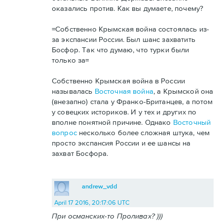
оказались против. Как вы думаете, почему?
=Собственно Крымская война состоялась из-
за экспансии России. Был шанс захватить
Босфор. Так что думаю, что турки были
только за=
Собственно Крымская война в России
называлась
Восточная война
, а Крымской она
(внезапно) стала у Франко-Британцев, а потом
у совецких историков. И у тех и других по
вполне понятной причине. Однако
Восточный
вопрос
несколько более сложная штука, чем
просто экспансия России и ее шансы на
захват Босфора.
andrew_vdd
April 17 2016, 20:17:06 UTC
При османских-то Проливах? )))