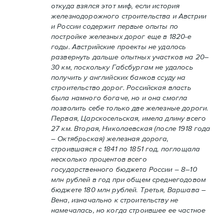
откуда взялся этот миф, если история
железнодорожного строительства и Австрии
и России содержит первые опыты по
постройке железных дорог еще в 1820-е
годы. Австрийские проекты не удалось
развернуть дальше опытных участков на 20–
30 км, поскольку Габсбургам не удалось
получить у английских банков ссуду на
строительство дорог. Российская власть
была намного богаче, но и она смогла
позволить себе только две железные дороги.
Первая, Царскосельская, имела длину всего
27 км. Вторая, Николаевская (после 1918 года
– Октябрьская) железная дорога,
строившаяся с 1841 по 1851 год, поглощала
несколько процентов всего
государственного бюджета России – 8–10
млн рублей в год при общем среднегодовом
бюджете 180 млн рублей. Третья, Варшава –
Вена, изначально к строительству не
намечалась, но когда строившее ее частное