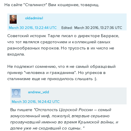
На сайте "Сталинист" Вам кошернее, товарищ.
oldadmiral
March 30 2016, 13:22:44 UTC
Edited: March 30 2016, 13:27:36 UTC
Советский историк Тарле писал о директоре Баррасе,
что тот являлся средоточием и коллекцией самых
разнообразных пороков. Но трусость в их число не
входила.
Не подлежит сомнению, что я не самый образцовый
пример "человека и гражданина". Но упреков в
сталинизме еще не приходилось слышать :).
andrew_vdd
March 30 2016, 14:24:42 UTC
Вы пишете
"Отсталость Царской России – самый
замусоленный миф, пожалуй, впервые серьезно
прозвучавший именно во время Крымской войны, и
далее уже не сходивший со сцены. "