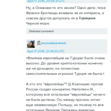
April 17 2016, 20:06:31 UTC
Ну, а Османам-то это зачем? Одно дело, пока
Франко-Британцы воевали за их интересы, и
совсем другое допускать их в
Турецкое
Черное море.
Deleted comment
kosmodesantnick
April 17 2016, 21:34:03 UTC
=Влияние европейцев на Турцию было очень
высоко. До уровня криптоколонии конечно
же не доходило, но полностью
самостоятельным игроком Турция не была.=
А кто это "европейцы"? ))) Коалицию против
России создал конкретно Наполеон III,
которому все остальные "европейцы" ничего
не были должны. Он, между прочим, хотел
еще независимую Польшу, но почему-то все
остальные Великие Державы внезапно