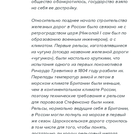
общество обанкротилось, государство взяло
на себя ее достройку.
Относительно позднее начало строительства
железных дорог в России было связано не с
ретроградством царя (Николай I сам был по
образованию военным инженером), а с
климатом. Первые рельсы, изготовлявшиеся
из чугуна (отсюда название железной дороги
«чугунка»), были настолько хрупкими, что
испытания одного из первых локомотивов
Ричарда Тревитика в 1804 году разбили их.
Перепады температур зимой и летом в
морском климате Британии были меньше,
чем в континентальном климате России,
поэтому технические требования к рельсам
для паровозов Стефенсона были ниже.
Рельсы, нормально ведущие себя в Британии,
в России могли лопнуть на морозе в первый
же сезон. Царскосельская дорога строилась
в том числе для того, чтобы понять,
достаточно ли хорош рельсовый металл