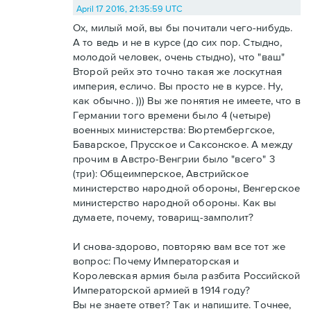
April 17 2016, 21:35:59 UTC
Ох, милый мой, вы бы почитали чего-нибудь.
А то ведь и не в курсе (до сих пор. Стыдно,
молодой человек, очень стыдно), что "ваш"
Второй рейх это точно такая же лоскутная
империя, есличо. Вы просто не в курсе. Ну,
как обычно. ))) Вы же понятия не имеете, что в
Германии того времени было 4 (четыре)
военных министерства: Вюртембергское,
Баварское, Прусское и Саксонское. А между
прочим в Австро-Венгрии было "всего" 3
(три): Общеимперское, Австрийское
министерство народной обороны, Венгерское
министерство народной обороны. Как вы
думаете, почему, товарищ-замполит?
И снова-здорово, повторяю вам все тот же
вопрос: Почему Императорская и
Королевская армия была разбита Российской
Императорской армией в 1914 году?
Вы не знаете ответ? Так и напишите. Точнее,