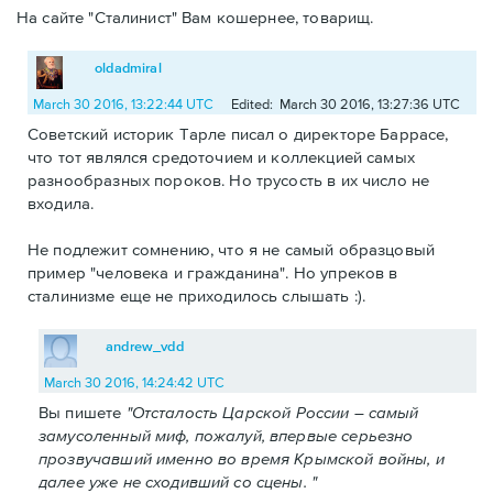
На сайте "Сталинист" Вам кошернее, товарищ.
oldadmiral
March 30 2016, 13:22:44 UTC
Edited: March 30 2016, 13:27:36 UTC
Советский историк Тарле писал о директоре Баррасе,
что тот являлся средоточием и коллекцией самых
разнообразных пороков. Но трусость в их число не
входила.
Не подлежит сомнению, что я не самый образцовый
пример "человека и гражданина". Но упреков в
сталинизме еще не приходилось слышать :).
andrew_vdd
March 30 2016, 14:24:42 UTC
Вы пишете
"Отсталость Царской России – самый
замусоленный миф, пожалуй, впервые серьезно
прозвучавший именно во время Крымской войны, и
далее уже не сходивший со сцены. "