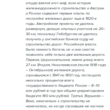
откуда взялся этот миф, если история
железнодорожного строительства и Австрии
и России содержит первые опыты по
постройке железных дорог еще в 1820-е
годы. Австрийские проекты не удалось
развернуть дальше опытных участков на 20–
30 км, поскольку Габсбургам не удалось
получить у английских банков ссуду на
строительство дорог. Российская власть
была намного богаче, но и она смогла
позволить себе только две железные дороги.
Первая, Царскосельская, имела длину всего
27 км. Вторая, Николаевская (после 1918 года
– Октябрьская) железная дорога,
строившаяся с 1841 по 1851 год, поглощала
несколько процентов всего
государственного бюджета России – 8–10
млн рублей в год при общем среднегодовом
бюджете 180 млн рублей. Третья, Варшава –
Вена, изначально к строительству не
намечалась, но когда строившее ее частное