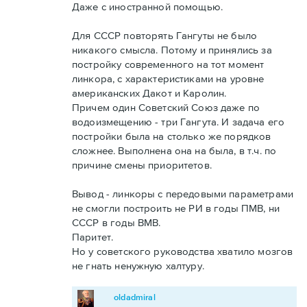
Даже с иностранной помощью.
Для СССР повторять Гангуты не было
никакого смысла. Потому и принялись за
постройку современного на тот момент
линкора, с характеристиками на уровне
американских Дакот и Каролин.
Причем один Советский Союз даже по
водоизмещению - три Гангута. И задача его
постройки была на столько же порядков
сложнее. Выполнена она на была, в т.ч. по
причине смены приоритетов.
Вывод - линкоры с передовыми параметрами
не смогли построить не РИ в годы ПМВ, ни
СССР в годы ВМВ.
Паритет.
Но у советского руководства хватило мозгов
не гнать ненужную халтуру.
oldadmiral