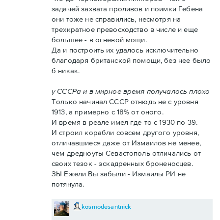
задачей захвата проливов и поимки Гебена
они тоже не справились, несмотря на
трехкратное превосходство в числе и еще
большее - в огневой мощи.
Да и построить их удалось исключительно
благодаря британской помощи, без нее было
б никак.
у СССРа и в мирное время получалось плохо
Только начинал СССР отнюдь не с уровня
1913, а примерно с 18% от оного.
И время в реале имел где-то с 1930 по 39.
И строил корабли совсем другого уровня,
отличавшиеся даже от Измаилов не менее,
чем дредноуты Севастополь отличались от
своих тезок - эскадренных броненосцев.
ЗЫ Ежели Вы забыли - Измаилы РИ не
потянула.
kosmodesantnick