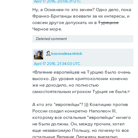
April 17 2016, 20:06:31 UTC
Ну, а Османам-то это зачем? Одно дело, пока
Франко-Британцы воевали за их интересы, и
совсем другое допускать их в
Турецкое
Черное море.
Deleted comment
kosmodesantnick
April 17 2016, 21:34:03 UTC
=Влияние европейцев на Турцию было очень
высоко. До уровня криптоколонии конечно
же не доходило, но полностью
самостоятельным игроком Турция не была.=
А кто это "европейцы"? ))) Коалицию против
России создал конкретно Наполеон III,
которому все остальные "европейцы" ничего
не были должны. Он, между прочим, хотел
еще независимую Польшу, но почему-то все
остальные Великие Державы внезапно