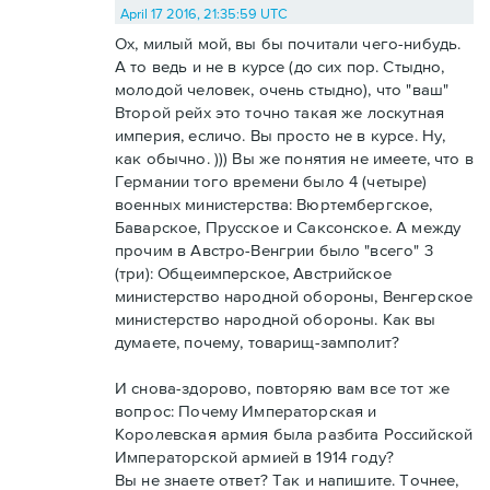
April 17 2016, 21:35:59 UTC
Ох, милый мой, вы бы почитали чего-нибудь.
А то ведь и не в курсе (до сих пор. Стыдно,
молодой человек, очень стыдно), что "ваш"
Второй рейх это точно такая же лоскутная
империя, есличо. Вы просто не в курсе. Ну,
как обычно. ))) Вы же понятия не имеете, что в
Германии того времени было 4 (четыре)
военных министерства: Вюртембергское,
Баварское, Прусское и Саксонское. А между
прочим в Австро-Венгрии было "всего" 3
(три): Общеимперское, Австрийское
министерство народной обороны, Венгерское
министерство народной обороны. Как вы
думаете, почему, товарищ-замполит?
И снова-здорово, повторяю вам все тот же
вопрос: Почему Императорская и
Королевская армия была разбита Российской
Императорской армией в 1914 году?
Вы не знаете ответ? Так и напишите. Точнее,