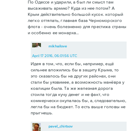
По Одессе и ударили, а был ли смысл там
высаживать армию? Куда из нее потом? А
Крым действительно большой кусок. который
легко оттяпать, главная база Черноморского
флота - очень болезненно для престижа страны
и особенно ее монарха...
mikhailove
April 17 2016, 06:01:56 UTC
Идея в том, что, если бы, например, ещё
сильнее вложились бы в защиту Крыма, то
это сказалось бы на других районах, они
стали бы уязвимее, а возможность манёвра у
коалиции была. Та же железная дорога
стоила тогда кучу денег и не факт, что
коммерчески окупалась бы, а, следовательно,
легла бы на бюджет. То есть выше головы не
прыгнешь.
pavel_chirtsov