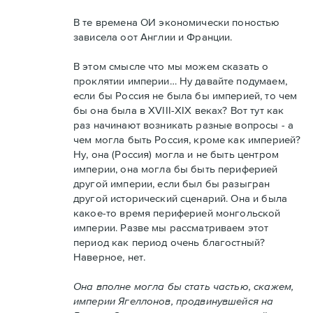
В те времена ОИ экономически поностью
зависела оот Англии и Франции.
В этом смысле что мы можем сказать о
проклятии империи… Ну давайте подумаем,
если бы Россия не была бы империей, то чем
бы она была в XVIII-XIX веках? Вот тут как
раз начинают возникать разные вопросы - а
чем могла быть Россия, кроме как империей?
Ну, она (Россия) могла и не быть центром
империи, она могла бы быть периферией
другой империи, если был бы разыгран
другой исторический сценарий. Она и была
какое-то время периферией монгольской
империи. Разве мы рассматриваем этот
период как период очень благостный?
Наверное, нет.
Она вполне могла бы стать частью, скажем,
империи Ягеллонов, продвинувшейся на