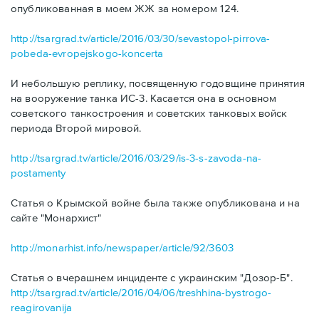
опубликованная в моем ЖЖ за номером 124.
http://tsargrad.tv/article/2016/03/30/sevastopol-pirrova-
pobeda-evropejskogo-koncerta
И небольшую реплику, посвященную годовщине принятия
на вооружение танка ИС-3. Касается она в основном
советского танкостроения и советских танковых войск
периода Второй мировой.
http://tsargrad.tv/article/2016/03/29/is-3-s-zavoda-na-
postamenty
Статья о Крымской войне была также опубликована и на
сайте "Монархист"
http://monarhist.info/newspaper/article/92/3603
Статья о вчерашнем инциденте с украинским "Дозор-Б".
http://tsargrad.tv/article/2016/04/06/treshhina-bystrogo-
reagirovanija