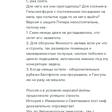
С ума сойти.
Для чего же они пригодились? Для стояния в
Гельсингфорсе с постоянными посадками на
мель при попытке куда-то из него выйти?
Версия о защите Питера несостоятельна,
потому как:
1. Сами немцы даже не догадывались, что
хотят его захватить.
2. Для обороны Финского залива если уж что
и строить, так размером поменьше и
маневренностью получше, числом поболее и
ценою подешевле, заточенное именно под эту
конкретную задачу.
3. Когда немцы хотели - оборонительные
рубежи Балтфлота они прорывали, и Гангуты
им ни разу не мешали.
Россия и в условиях мировой войны
продолжала успешно строить
История с Измаилами и Светланами этот миф
доказательно опровергает.
Что до Черноморских линкоров - так с