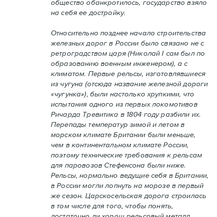
общество обанкротилось, государство взяло
на себя ее достройку.
Относительно позднее начало строительства
железных дорог в России было связано не с
ретроградством царя (Николай I сам был по
образованию военным инженером), а с
климатом. Первые рельсы, изготовлявшиеся
из чугуна (отсюда название железной дороги
«чугунка»), были настолько хрупкими, что
испытания одного из первых локомотивов
Ричарда Тревитика в 1804 году разбили их.
Перепады температур зимой и летом в
морском климате Британии были меньше,
чем в континентальном климате России,
поэтому технические требования к рельсам
для паровозов Стефенсона были ниже.
Рельсы, нормально ведущие себя в Британии,
в России могли лопнуть на морозе в первый
же сезон. Царскосельская дорога строилась
в том числе для того, чтобы понять,
достаточно ли хорош рельсовый металл