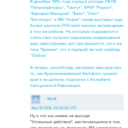
В декабре 1915 года отряд в составе ЛКЛК
"Петропавловск", "Гангут", КРКР "Рюрик",
"Адмирал Макаров", "Баян", "Олег",
"Богатырь" и ЭМ "Новик" снова выставил еще
более крупное (700 мин) минное заграждение
в том же районе. На котором подорвался и
опять-таки получил серьезные повреждения
еще один (причем, вот где ирония-то, того же
типа "Бремен", что и первый) легкий крейсер
"Любек".
А теперь, хохлоблядь, расскажи нам еще про
то, как Краснознаменный Балтфлот громил
врага на дальних подступах к Колыбели
Сексуальной Революции.
byruk
April 19 2016, 20:05:05 UTC
Ну и что мы имеем на выходе
"Успешные действия", заключающиеся в том,
что противник на дредноуты РИ элементарно