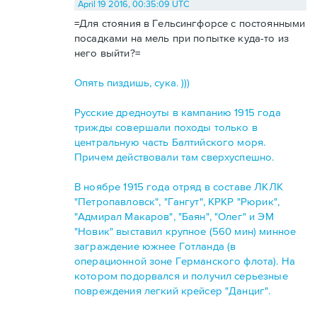
April 19 2016, 00:35:09 UTC
=Для стояния в Гельсингфорсе с постоянными
посадками на мель при попытке куда-то из
него выйти?=
Опять пиздишь, сука. )))
Русские дредноуты в кампанию 1915 года
трижды совершали походы только в
центральную часть Балтийского моря.
Причем действовали там сверхуспешно.
В ноябре 1915 года отряд в составе ЛКЛК
"Петропавловск", "Гангут", КРКР "Рюрик",
"Адмирал Макаров", "Баян", "Олег" и ЭМ
"Новик" выставил крупное (560 мин) минное
заграждение южнее Готланда (в
операционной зоне Германского флота). На
котором подорвался и получил серьезные
повреждения легкий крейсер "Данциг".