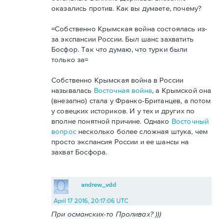
оказались против. Как вы думаете, почему?
=Собственно Крымская война состоялась из-
за экспансии России. Был шанс захватить
Босфор. Так что думаю, что турки были
только за=
Собственно Крымская война в России
называлась
Восточная война
, а Крымской она
(внезапно) стала у Франко-Британцев, а потом
у совецких историков. И у тех и других по
вполне понятной причине. Однако
Восточный
вопрос
несколько более сложная штука, чем
просто экспансия России и ее шансы на
захват Босфора.
andrew_vdd
April 17 2016, 20:17:06 UTC
При османских-то Проливах? )))