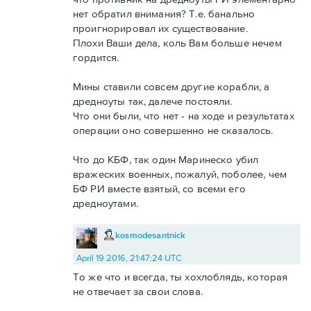
нет обратил внимания? Т.е. банально
проигнорировал их существование.
Плохи Ваши дела, коль Вам больше нечем
гордится.
Мины ставили совсем другие корабли, а
дредноуты так, далече постояли.
Что они были, что нет - на ходе и результатах
операции оно совершенно не сказалось.
Что до КБФ, так один Маринеско убил
вражеских военных, пожалуй, поболее, чем
БФ РИ вместе взятый, со всеми его
дредноутами.
kosmodesantnick
April 19 2016, 21:47:24 UTC
То же что и всегда, ты хохлоблядь, которая
не отвечает за свои слова.