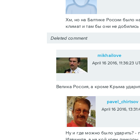
Хм, но на Балтике России было н
климат и там бы они не добилис
Deleted comment
mikhailove
April 16 2016, 11:36:23 U
Велика Россия, а кроме Крыма ударит
pavel_chirtsov
April 16 2016, 13:31
Ну и где можно было ударить? - п
Извините, а на кой хрен линкоры 