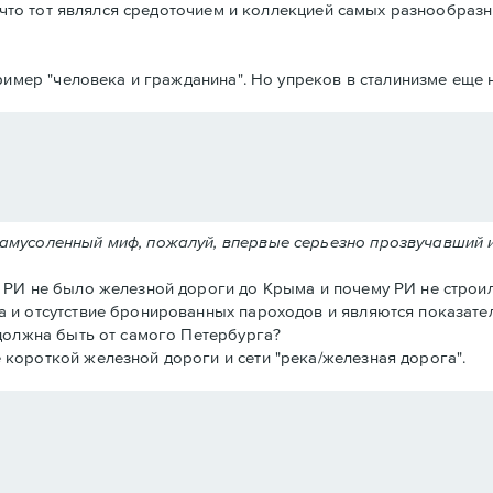
что тот являлся средоточием и коллекцией самых разнообразн
имер "человека и гражданина". Но упреков в сталинизме еще н
замусоленный миф, пожалуй, впервые серьезно прозвучавший 
в РИ не было железной дороги до Крыма и почему РИ не строил
а и отсутствие бронированных пароходов и являются показател
 должна быть от самого Петербурга?
 короткой железной дороги и сети "река/железная дорога".