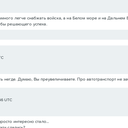
амного легче снабжать войска, а на Белом море и на Дальнем 
ь бы решающего успеха.
TC
ь негде. Думаю, Вы преувеличиваете. Про автотранспорт не з
:46 UTC
росто интересно стало...
эти сдались?