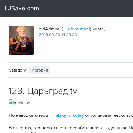
oldAdmiral (
oldadmiral
) wrote,
2016
-
03
-
30
14:36:00
Category:
История
128. Царьград.tv
По наводке юзера
nilsky_nikolay
опубликовал несколько
Во-первых, это несколько переработанная к годовщине 