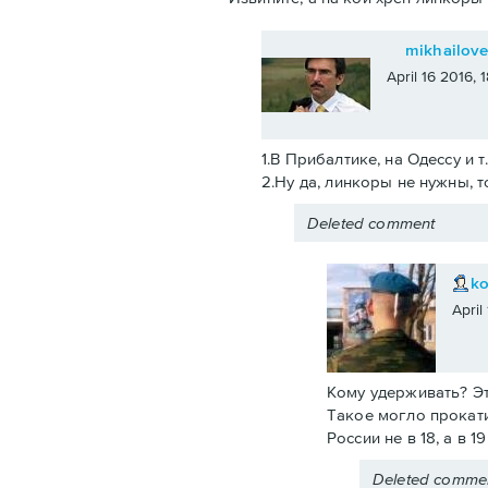
mikhailov
April 16 2016,
1.В Прибалтике, на Одессу и т
2.Ну да, линкоры не нужны, т
Deleted comment
k
April
Кому удерживать? Эт
Такое могло прокати
России не в 18, а в 
Deleted comme