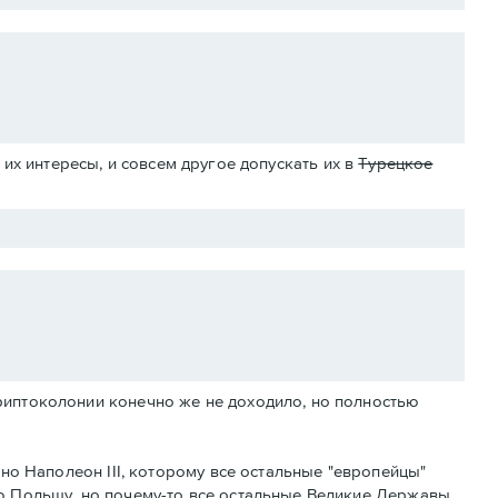
их интересы, и совсем другое допускать их в
Турецкое
риптоколонии конечно же не доходило, но полностью
тно Наполеон III, которому все остальные "европейцы"
ю Польшу, но почему-то все остальные Великие Державы