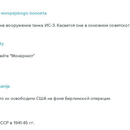
da-evropejskogo-koncerta
а вооружение танка ИС-3. Касается она в основном советског
ty
айте "Монархист"
vanija
то их освободили США на фоне Берлинской операции.
Р в 1941-45 гг.