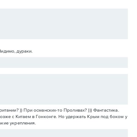
Видимо, дураки.
тании? )) При османских-то Проливах? ))) Фантастика.
позже с Китаем в Гонконге. Но удержать Крым под боком у
какие укрепления.