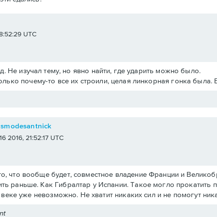
e
 18:52:29 UTC
.д. Не изучал тему, но явно найти, где ударить можно было.
олько почему-то все их строили, целая линкорная гонка была. 
osmodesantnick
 16 2016, 21:52:17 UTC
о, что вообще будет, совместное владение Франции и Великобри
ть раньше. Как Гибралтар у Испании. Такое могло прокатить 
19 веке уже невозможно. Не хватит никаких сил и не помогут ни
nt