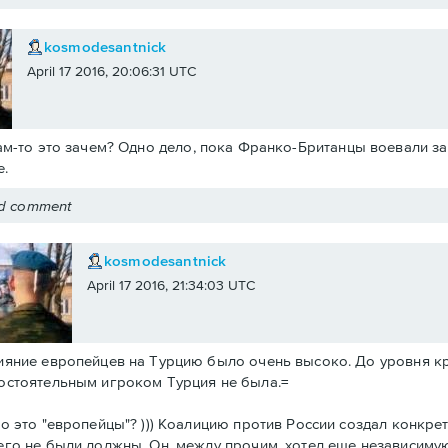
kosmodesantnick
April 17 2016, 20:06:31 UTC
ам-то это зачем? Одно дело, пока Франко-Британцы воевали за 
.
ed comment
kosmodesantnick
April 17 2016, 21:34:03 UTC
ияние европейцев на Турцию было очень высоко. До уровня к
остоятельным игроком Турция не была.=
то это "европейцы"? ))) Коалицию против России создал конкре
его не были должны. Он, между прочим, хотел еще независиму