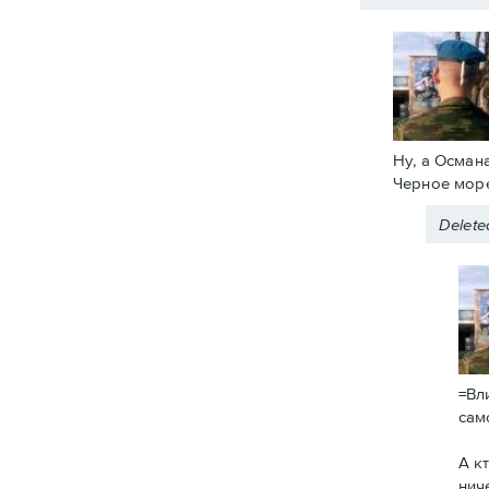
Ну, а Осман
Черное море
Delet
=Вл
сам
А к
нич