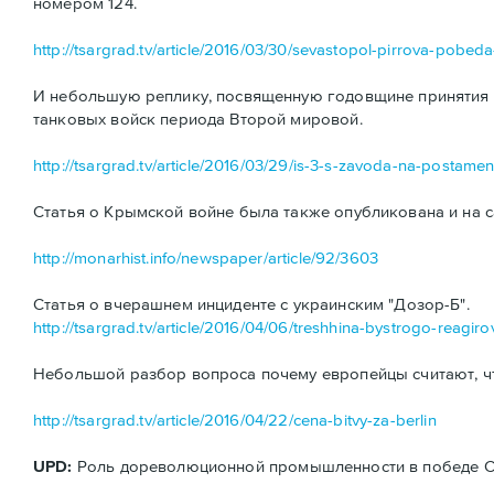
номером 124.
http://tsargrad.tv/article/2016/03/30/sevastopol-pirrova-pobe
И небольшую реплику, посвященную годовщине принятия н
танковых войск периода Второй мировой.
http://tsargrad.tv/article/2016/03/29/is-3-s-zavoda-na-postamen
Статья о Крымской войне была также опубликована и на с
http://monarhist.info/newspaper/article/92/3603
Статья о вчерашнем инциденте с украинским "Дозор-Б".
http://tsargrad.tv/article/2016/04/06/treshhina-bystrogo-reagiro
Небольшой разбор вопроса почему европейцы считают, ч
http://tsargrad.tv/article/2016/04/22/cena-bitvy-za-berlin
UPD:
Роль дореволюционной промышленности в победе ССС