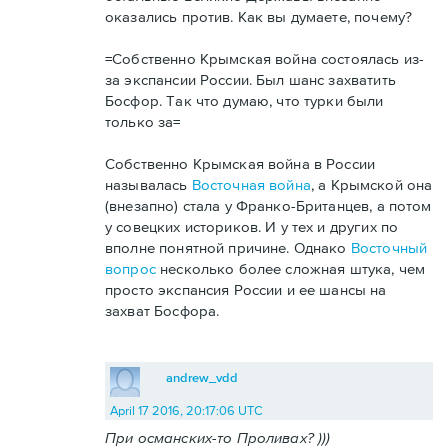
оказались против. Как вы думаете, почему?
=Собственно Крымская война состоялась из-
за экспансии России. Был шанс захватить
Босфор. Так что думаю, что турки были
только за=
Собственно Крымская война в России
называлась
Восточная война
, а Крымской она
(внезапно) стала у Франко-Британцев, а потом
у совецких историков. И у тех и других по
вполне понятной причине. Однако
Восточный
вопрос
несколько более сложная штука, чем
просто экспансия России и ее шансы на
захват Босфора.
andrew_vdd
April 17 2016, 20:17:06 UTC
При османских-то Проливах? )))