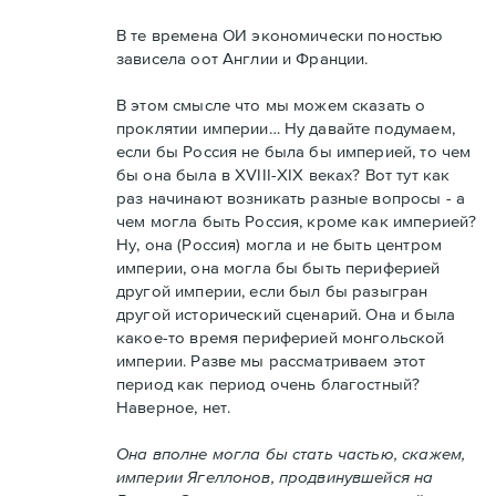
В те времена ОИ экономически поностью
зависела оот Англии и Франции.
В этом смысле что мы можем сказать о
проклятии империи… Ну давайте подумаем,
если бы Россия не была бы империей, то чем
бы она была в XVIII-XIX веках? Вот тут как
раз начинают возникать разные вопросы - а
чем могла быть Россия, кроме как империей?
Ну, она (Россия) могла и не быть центром
империи, она могла бы быть периферией
другой империи, если был бы разыгран
другой исторический сценарий. Она и была
какое-то время периферией монгольской
империи. Разве мы рассматриваем этот
период как период очень благостный?
Наверное, нет.
Она вполне могла бы стать частью, скажем,
империи Ягеллонов, продвинувшейся на