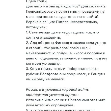
С ума сойти.
Для чего же они пригодились? Для стояния в
Гельсингфорсе с постоянными посадками на
мель при попытке куда-то из него выйти?
Версия о защите Питера несостоятельна,
потому как:
1. Сами немцы даже не догадывались, что
хотят его захватить.
2. Для обороны Финского залива если уж что
и строить, так размером поменьше и
маневренностью получше, числом поболее и
ценою подешевле, заточенное именно под эту
конкретную задачу.
3. Когда немцы хотели - оборонительные
рубежи Балтфлота они прорывали, и Гангуты
им ни разу не мешали.
Россия и в условиях мировой войны
продолжала успешно строить
История с Измаилами и Светланами этот миф
доказательно опровергает.
Что до Черноморских линкоров - так с