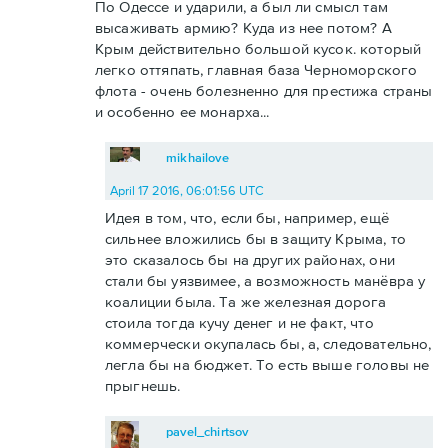
По Одессе и ударили, а был ли смысл там
высаживать армию? Куда из нее потом? А
Крым действительно большой кусок. который
легко оттяпать, главная база Черноморского
флота - очень болезненно для престижа страны
и особенно ее монарха...
mikhailove
April 17 2016, 06:01:56 UTC
Идея в том, что, если бы, например, ещё
сильнее вложились бы в защиту Крыма, то
это сказалось бы на других районах, они
стали бы уязвимее, а возможность манёвра у
коалиции была. Та же железная дорога
стоила тогда кучу денег и не факт, что
коммерчески окупалась бы, а, следовательно,
легла бы на бюджет. То есть выше головы не
прыгнешь.
pavel_chirtsov