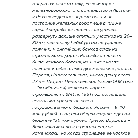
откуда взялся этот миф, если история
железнодорожного строительства и Австрии
и России содержит первые опыты по
постройке железных дорог еще в 1820-е
годы. Австрийские проекты не удалось
развернуть дальше опытных участков на 20–
30 км, поскольку Габсбургам не удалось
получить у английских банков ссуду на
строительство дорог. Российская власть
была намного богаче, но и она смогла
позволить себе только две железные дороги.
Первая, Царскосельская, имела длину всего
27 км. Вторая, Николаевская (после 1918 года
– Октябрьская) железная дорога,
строившаяся с 1841 по 1851 год, поглощала
несколько процентов всего
государственного бюджета России – 8–10
млн рублей в год при общем среднегодовом
бюджете 180 млн рублей. Третья, Варшава –
Вена, изначально к строительству не
намечалась, но когда строившее ее частное