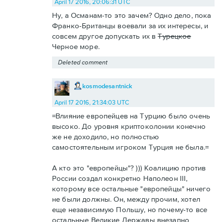
April 17 2016, 20:06:31 UTC
Ну, а Османам-то это зачем? Одно дело, пока
Франко-Британцы воевали за их интересы, и
совсем другое допускать их в
Турецкое
Черное море.
Deleted comment
kosmodesantnick
April 17 2016, 21:34:03 UTC
=Влияние европейцев на Турцию было очень
высоко. До уровня криптоколонии конечно
же не доходило, но полностью
самостоятельным игроком Турция не была.=
А кто это "европейцы"? ))) Коалицию против
России создал конкретно Наполеон III,
которому все остальные "европейцы" ничего
не были должны. Он, между прочим, хотел
еще независимую Польшу, но почему-то все
остальные Великие Державы внезапно