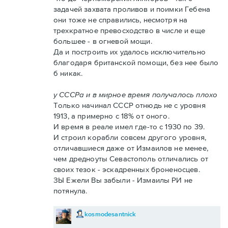
задачей захвата проливов и поимки Гебена
они тоже не справились, несмотря на
трехкратное превосходство в числе и еще
большее - в огневой мощи.
Да и построить их удалось исключительно
благодаря британской помощи, без нее было
б никак.
у СССРа и в мирное время получалось плохо
Только начинал СССР отнюдь не с уровня
1913, а примерно с 18% от оного.
И время в реале имел где-то с 1930 по 39.
И строил корабли совсем другого уровня,
отличавшиеся даже от Измаилов не менее,
чем дредноуты Севастополь отличались от
своих тезок - эскадренных броненосцев.
ЗЫ Ежели Вы забыли - Измаилы РИ не
потянула.
kosmodesantnick