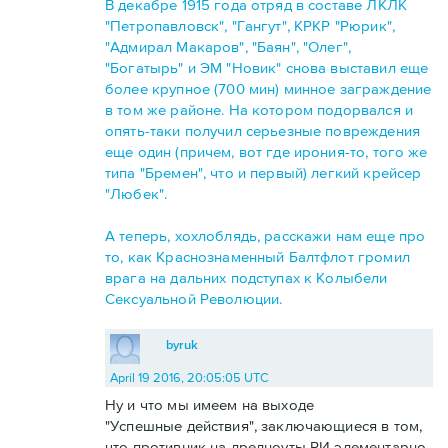
В декабре 1915 года отряд в составе ЛКЛК
"Петропавловск", "Гангут", КРКР "Рюрик",
"Адмирал Макаров", "Баян", "Олег",
"Богатырь" и ЭМ "Новик" снова выставил еще
более крупное (700 мин) минное заграждение
в том же районе. На котором подорвался и
опять-таки получил серьезные повреждения
еще один (причем, вот где ирония-то, того же
типа "Бремен", что и первый) легкий крейсер
"Любек".
А теперь, хохлоблядь, расскажи нам еще про
то, как Краснознаменный Балтфлот громил
врага на дальних подступах к Колыбели
Сексуальной Революции.
byruk
April 19 2016, 20:05:05 UTC
Ну и что мы имеем на выходе
"Успешные действия", заключающиеся в том,
что противник на дредноуты РИ элементарно