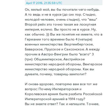
April 17 2016, 21:35:59 UTC
Ох, милый мой, вы бы почитали чего-нибудь.
А то ведь и не в курсе (до сих пор. Стыдно,
молодой человек, очень стыдно), что "ваш"
Второй рейх это точно такая же лоскутная
империя, есличо. Вы просто не в курсе. Ну,
как обычно. ))) Вы же понятия не имеете, что в
Германии того времени было 4 (четыре)
военных министерства: Вюртембергское,
Баварское, Прусское и Саксонское. А между
прочим в Австро-Венгрии было "всего" 3
(три): Общеимперское, Австрийское
министерство народной обороны, Венгерское
министерство народной обороны. Как вы
думаете, почему, товарищ-замполит?
И снова-здорово, повторяю вам все тот же
вопрос: Почему Императорская и
Королевская армия была разбита Российской
Императорской армией в 1914 году?
Вы не знаете ответ? Так и напишите. Точнее,