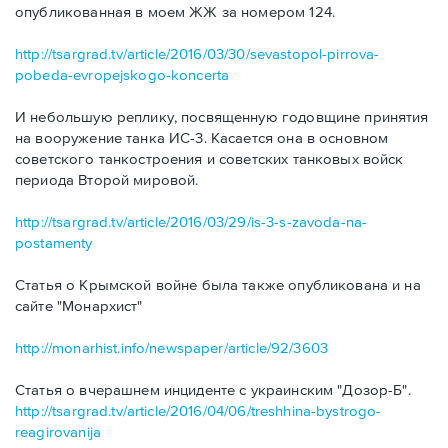
опубликованная в моем ЖЖ за номером 124.
http://tsargrad.tv/article/2016/03/30/sevastopol-pirrova-
pobeda-evropejskogo-koncerta
И небольшую реплику, посвященную годовщине принятия
на вооружение танка ИС-3. Касается она в основном
советского танкостроения и советских танковых войск
периода Второй мировой.
http://tsargrad.tv/article/2016/03/29/is-3-s-zavoda-na-
postamenty
Статья о Крымской войне была также опубликована и на
сайте "Монархист"
http://monarhist.info/newspaper/article/92/3603
Статья о вчерашнем инциденте с украинским "Дозор-Б".
http://tsargrad.tv/article/2016/04/06/treshhina-bystrogo-
reagirovanija