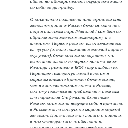
общество обанкротилось, государство взяло
на себя ее достройку.
Относительно позднее начало строительства
железных дорог в России было связано не с
ретроградством царя (Николай I сам был по
образованию военным инженером), а с
климатом. Первые рельсы, изготовлявшиеся
из чугуна (отсюда название железной дороги
«чугунка»), были настолько хрупкими, что
испытания одного из первых локомотивов
Ричарда Тревитика в 1804 году разбили их.
Перепады температур зимой и летом в
морском климате Британии были меньше,
чем в континентальном климате России,
поэтому технические требования к рельсам
для паровозов Стефенсона были ниже.
Рельсы, нормально ведущие себя в Британии,
в России могли лопнуть на морозе в первый
же сезон. Царскосельская дорога строилась
в том числе для того, чтобы понять,
достаточно ли хорош рельсовый металл