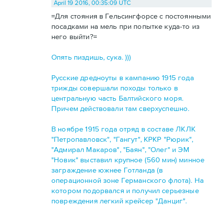
April 19 2016, 00:35:09 UTC
=Для стояния в Гельсингфорсе с постоянными
посадками на мель при попытке куда-то из
него выйти?=
Опять пиздишь, сука. )))
Русские дредноуты в кампанию 1915 года
трижды совершали походы только в
центральную часть Балтийского моря.
Причем действовали там сверхуспешно.
В ноябре 1915 года отряд в составе ЛКЛК
"Петропавловск", "Гангут", КРКР "Рюрик",
"Адмирал Макаров", "Баян", "Олег" и ЭМ
"Новик" выставил крупное (560 мин) минное
заграждение южнее Готланда (в
операционной зоне Германского флота). На
котором подорвался и получил серьезные
повреждения легкий крейсер "Данциг".