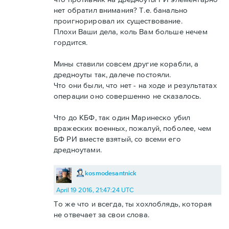
нет обратил внимания? Т.е. банально
проигнорировал их существование.
Плохи Ваши дела, коль Вам больше нечем
гордится.
Мины ставили совсем другие корабли, а
дредноуты так, далече постояли.
Что они были, что нет - на ходе и результатах
операции оно совершенно не сказалось.
Что до КБФ, так один Маринеско убил
вражеских военных, пожалуй, поболее, чем
БФ РИ вместе взятый, со всеми его
дредноутами.
kosmodesantnick
April 19 2016, 21:47:24 UTC
То же что и всегда, ты хохлоблядь, которая
не отвечает за свои слова.