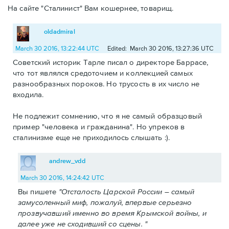
На сайте "Сталинист" Вам кошернее, товарищ.
oldadmiral
March 30 2016, 13:22:44 UTC
Edited: March 30 2016, 13:27:36 UTC
Советский историк Тарле писал о директоре Баррасе,
что тот являлся средоточием и коллекцией самых
разнообразных пороков. Но трусость в их число не
входила.
Не подлежит сомнению, что я не самый образцовый
пример "человека и гражданина". Но упреков в
сталинизме еще не приходилось слышать :).
andrew_vdd
March 30 2016, 14:24:42 UTC
Вы пишете
"Отсталость Царской России – самый
замусоленный миф, пожалуй, впервые серьезно
прозвучавший именно во время Крымской войны, и
далее уже не сходивший со сцены. "