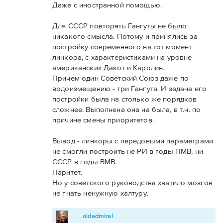
Даже с иностранной помощью.
Для СССР повторять Гангуты не было
никакого смысла. Потому и принялись за
постройку современного на тот момент
линкора, с характеристиками на уровне
американских Дакот и Каролин.
Причем один Советский Союз даже по
водоизмещению - три Гангута. И задача его
постройки была на столько же порядков
сложнее. Выполнена она на была, в т.ч. по
причине смены приоритетов.
Вывод - линкоры с передовыми параметрами
не смогли построить не РИ в годы ПМВ, ни
СССР в годы ВМВ.
Паритет.
Но у советского руководства хватило мозгов
не гнать ненужную халтуру.
oldadmiral