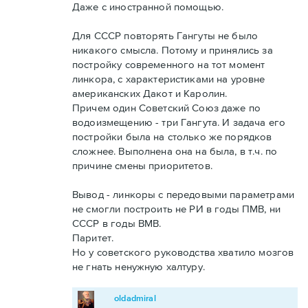
Даже с иностранной помощью.
Для СССР повторять Гангуты не было
никакого смысла. Потому и принялись за
постройку современного на тот момент
линкора, с характеристиками на уровне
американских Дакот и Каролин.
Причем один Советский Союз даже по
водоизмещению - три Гангута. И задача его
постройки была на столько же порядков
сложнее. Выполнена она на была, в т.ч. по
причине смены приоритетов.
Вывод - линкоры с передовыми параметрами
не смогли построить не РИ в годы ПМВ, ни
СССР в годы ВМВ.
Паритет.
Но у советского руководства хватило мозгов
не гнать ненужную халтуру.
oldadmiral