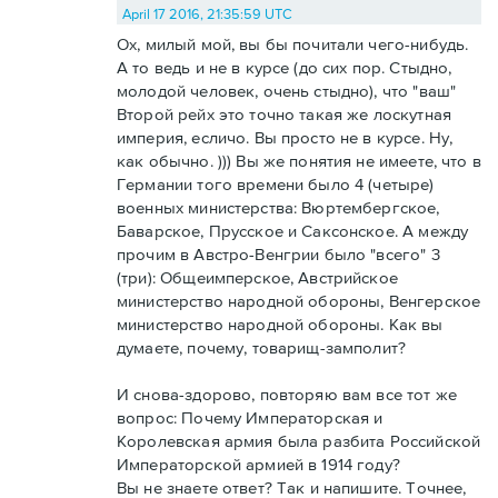
April 17 2016, 21:35:59 UTC
Ох, милый мой, вы бы почитали чего-нибудь.
А то ведь и не в курсе (до сих пор. Стыдно,
молодой человек, очень стыдно), что "ваш"
Второй рейх это точно такая же лоскутная
империя, есличо. Вы просто не в курсе. Ну,
как обычно. ))) Вы же понятия не имеете, что в
Германии того времени было 4 (четыре)
военных министерства: Вюртембергское,
Баварское, Прусское и Саксонское. А между
прочим в Австро-Венгрии было "всего" 3
(три): Общеимперское, Австрийское
министерство народной обороны, Венгерское
министерство народной обороны. Как вы
думаете, почему, товарищ-замполит?
И снова-здорово, повторяю вам все тот же
вопрос: Почему Императорская и
Королевская армия была разбита Российской
Императорской армией в 1914 году?
Вы не знаете ответ? Так и напишите. Точнее,