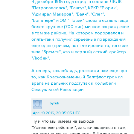
В декабре 1915 года отряд в составе ЛКЛК
"Петропавловск", "Гангут", КРКР "Рюрик",
"Адмирал Макаров", "Баян", "Олег",
"Богатырь" и ЭМ "Новик" снова выставил еще
более крупное (700 мин) минное заграждение
в том же районе. На котором подорвался и
опять-таки получил серьезные повреждения
еще один (причем, вот где ирония-то, того же
типа "Бремен", что и первый) легкий крейсер
"Любек".
А теперь, хохлоблядь, расскажи нам еще про
то, как Краснознаменный Балтфлот громил
врага на дальних подступах к Колыбели
Сексуальной Революции.
byruk
April 19 2016, 20:05:05 UTC
Ну и что мы имеем на выходе
"Успешные действия", заключающиеся в том,
что противник на дредноуты РИ элементарно