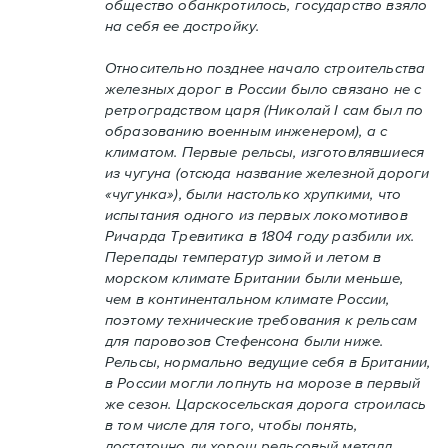
общество обанкротилось, государство взяло
на себя ее достройку.
Относительно позднее начало строительства
железных дорог в России было связано не с
ретроградством царя (Николай I сам был по
образованию военным инженером), а с
климатом. Первые рельсы, изготовлявшиеся
из чугуна (отсюда название железной дороги
«чугунка»), были настолько хрупкими, что
испытания одного из первых локомотивов
Ричарда Тревитика в 1804 году разбили их.
Перепады температур зимой и летом в
морском климате Британии были меньше,
чем в континентальном климате России,
поэтому технические требования к рельсам
для паровозов Стефенсона были ниже.
Рельсы, нормально ведущие себя в Британии,
в России могли лопнуть на морозе в первый
же сезон. Царскосельская дорога строилась
в том числе для того, чтобы понять,
достаточно ли хорош рельсовый металл