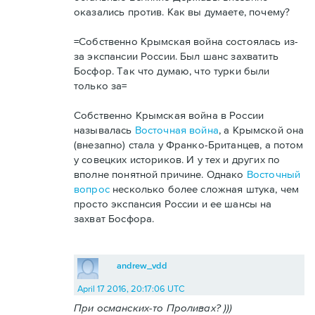
оказались против. Как вы думаете, почему?
=Собственно Крымская война состоялась из-
за экспансии России. Был шанс захватить
Босфор. Так что думаю, что турки были
только за=
Собственно Крымская война в России
называлась
Восточная война
, а Крымской она
(внезапно) стала у Франко-Британцев, а потом
у совецких историков. И у тех и других по
вполне понятной причине. Однако
Восточный
вопрос
несколько более сложная штука, чем
просто экспансия России и ее шансы на
захват Босфора.
andrew_vdd
April 17 2016, 20:17:06 UTC
При османских-то Проливах? )))