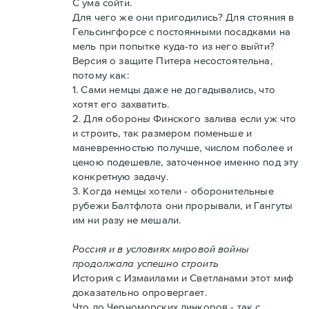
С ума сойти.
Для чего же они пригодились? Для стояния в
Гельсингфорсе с постоянными посадками на
мель при попытке куда-то из него выйти?
Версия о защите Питера несостоятельна,
потому как:
1. Сами немцы даже не догадывались, что
хотят его захватить.
2. Для обороны Финского залива если уж что
и строить, так размером поменьше и
маневренностью получше, числом поболее и
ценою подешевле, заточенное именно под эту
конкретную задачу.
3. Когда немцы хотели - оборонительные
рубежи Балтфлота они прорывали, и Гангуты
им ни разу не мешали.
Россия и в условиях мировой войны
продолжала успешно строить
История с Измаилами и Светланами этот миф
доказательно опровергает.
Что до Черноморских линкоров - так с