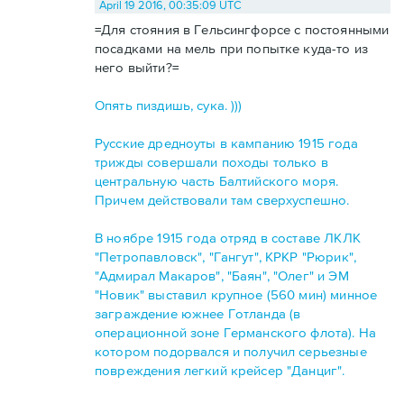
April 19 2016, 00:35:09 UTC
=Для стояния в Гельсингфорсе с постоянными
посадками на мель при попытке куда-то из
него выйти?=
Опять пиздишь, сука. )))
Русские дредноуты в кампанию 1915 года
трижды совершали походы только в
центральную часть Балтийского моря.
Причем действовали там сверхуспешно.
В ноябре 1915 года отряд в составе ЛКЛК
"Петропавловск", "Гангут", КРКР "Рюрик",
"Адмирал Макаров", "Баян", "Олег" и ЭМ
"Новик" выставил крупное (560 мин) минное
заграждение южнее Готланда (в
операционной зоне Германского флота). На
котором подорвался и получил серьезные
повреждения легкий крейсер "Данциг".