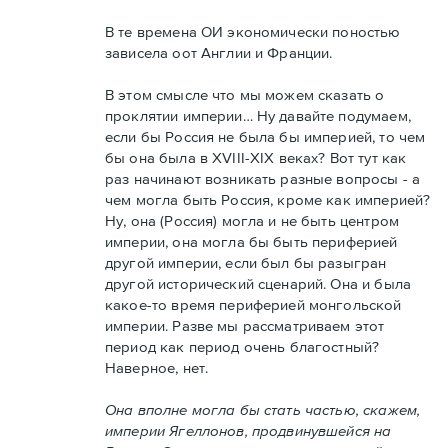
В те времена ОИ экономически поностью
зависела оот Англии и Франции.
В этом смысле что мы можем сказать о
проклятии империи… Ну давайте подумаем,
если бы Россия не была бы империей, то чем
бы она была в XVIII-XIX веках? Вот тут как
раз начинают возникать разные вопросы - а
чем могла быть Россия, кроме как империей?
Ну, она (Россия) могла и не быть центром
империи, она могла бы быть периферией
другой империи, если был бы разыгран
другой исторический сценарий. Она и была
какое-то время периферией монгольской
империи. Разве мы рассматриваем этот
период как период очень благостный?
Наверное, нет.
Она вполне могла бы стать частью, скажем,
империи Ягеллонов, продвинувшейся на