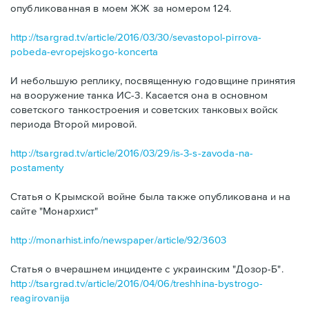
опубликованная в моем ЖЖ за номером 124.
http://tsargrad.tv/article/2016/03/30/sevastopol-pirrova-
pobeda-evropejskogo-koncerta
И небольшую реплику, посвященную годовщине принятия
на вооружение танка ИС-3. Касается она в основном
советского танкостроения и советских танковых войск
периода Второй мировой.
http://tsargrad.tv/article/2016/03/29/is-3-s-zavoda-na-
postamenty
Статья о Крымской войне была также опубликована и на
сайте "Монархист"
http://monarhist.info/newspaper/article/92/3603
Статья о вчерашнем инциденте с украинским "Дозор-Б".
http://tsargrad.tv/article/2016/04/06/treshhina-bystrogo-
reagirovanija