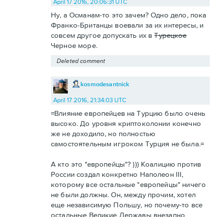
April 17 2016, 20:06:31 UTC
Ну, а Османам-то это зачем? Одно дело, пока
Франко-Британцы воевали за их интересы, и
совсем другое допускать их в
Турецкое
Черное море.
Deleted comment
kosmodesantnick
April 17 2016, 21:34:03 UTC
=Влияние европейцев на Турцию было очень
высоко. До уровня криптоколонии конечно
же не доходило, но полностью
самостоятельным игроком Турция не была.=
А кто это "европейцы"? ))) Коалицию против
России создал конкретно Наполеон III,
которому все остальные "европейцы" ничего
не были должны. Он, между прочим, хотел
еще независимую Польшу, но почему-то все
остальные Великие Державы внезапно