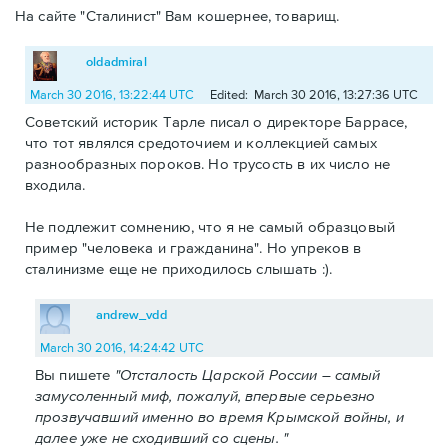
На сайте "Сталинист" Вам кошернее, товарищ.
oldadmiral
March 30 2016, 13:22:44 UTC
Edited: March 30 2016, 13:27:36 UTC
Советский историк Тарле писал о директоре Баррасе,
что тот являлся средоточием и коллекцией самых
разнообразных пороков. Но трусость в их число не
входила.
Не подлежит сомнению, что я не самый образцовый
пример "человека и гражданина". Но упреков в
сталинизме еще не приходилось слышать :).
andrew_vdd
March 30 2016, 14:24:42 UTC
Вы пишете
"Отсталость Царской России – самый
замусоленный миф, пожалуй, впервые серьезно
прозвучавший именно во время Крымской войны, и
далее уже не сходивший со сцены. "