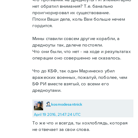
нет обратил внимания? Т.е. банально
проигнорировал их существование.
Плохи Ваши дела, коль Вам больше нечем
гордится.
Мины ставили совсем другие корабли, а
дредноуты так, далече постояли.
Что они были, что нет - на ходе и результатах
операции оно совершенно не сказалось.
Что до КБФ, так один Маринеско убил
вражеских военных, пожалуй, поболее, чем
БФ РИ вместе взятый, со всеми его
дредноутами.
kosmodesantnick
April 19 2016, 21:47:24 UTC
То же что и всегда, ты хохлоблядь, которая
не отвечает за свои слова.