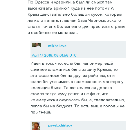
По Одессе и ударили, а был ли смысл там
высаживать армию? Куда из нее потом? А
Крым действительно большой кусок. который
легко оттяпать, главная база Черноморского
флота - очень болезненно для престижа страны
и особенно ее монарха...
mikhailove
April 17 2016, 06:01:56 UTC
Идея в том, что, если бы, например, ещё
сильнее вложились бы в защиту Крыма, то
это сказалось бы на других районах, они
стали бы уязвимее, а возможность манёвра у
коалиции была. Та же железная дорога
стоила тогда кучу денег и не факт, что
коммерчески окупалась бы, а, следовательно,
легла бы на бюджет. То есть выше головы не
прыгнешь.
pavel_chirtsov