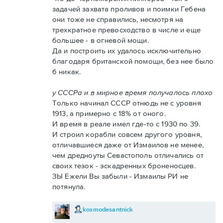
задачей захвата проливов и поимки Гебена
они тоже не справились, несмотря на
трехкратное превосходство в числе и еще
большее - в огневой мощи.
Да и построить их удалось исключительно
благодаря британской помощи, без нее было
б никак.
у СССРа и в мирное время получалось плохо
Только начинал СССР отнюдь не с уровня
1913, а примерно с 18% от оного.
И время в реале имел где-то с 1930 по 39.
И строил корабли совсем другого уровня,
отличавшиеся даже от Измаилов не менее,
чем дредноуты Севастополь отличались от
своих тезок - эскадренных броненосцев.
ЗЫ Ежели Вы забыли - Измаилы РИ не
потянула.
kosmodesantnick