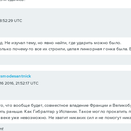
e
 18:52:29 UTC
.д. Не изучал тему, но явно найти, где ударить можно было.
олько почему-то все их строили, целая линкорная гонка была. 
osmodesantnick
 16 2016, 21:52:17 UTC
о, что вообще будет, совместное владение Франции и Великобри
ть раньше. Как Гибралтар у Испании. Такое могло прокатить 
19 веке уже невозможно. Не хватит никаких сил и не помогут ни
nt