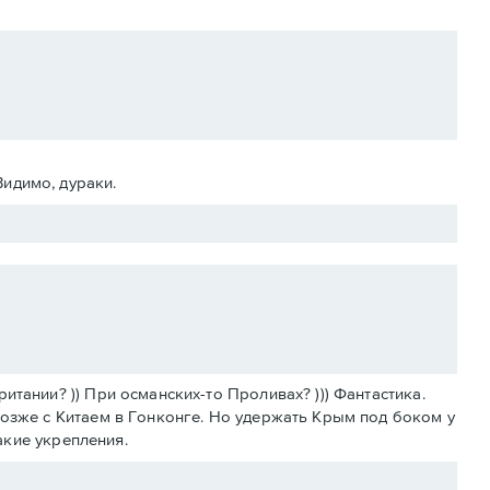
Видимо, дураки.
тании? )) При османских-то Проливах? ))) Фантастика.
позже с Китаем в Гонконге. Но удержать Крым под боком у
какие укрепления.