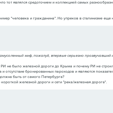
что тот являлся средоточием и коллекцией самых разнообразн
имер "человека и гражданина". Но упреков в сталинизме еще н
замусоленный миф, пожалуй, впервые серьезно прозвучавший 
в РИ не было железной дороги до Крыма и почему РИ не строил
а и отсутствие бронированных пароходов и являются показател
 должна быть от самого Петербурга?
 короткой железной дороги и сети "река/железная дорога".