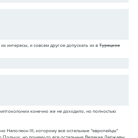
их интересы, и совсем другое допускать их в
Турецкое
риптоколонии конечно же не доходило, но полностью
тно Наполеон III, которому все остальные "европейцы"
ю Польшу, но почему-то все остальные Великие Державы