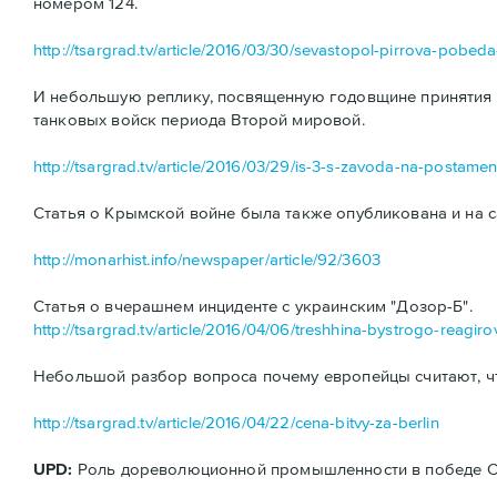
номером 124.
http://tsargrad.tv/article/2016/03/30/sevastopol-pirrova-pobe
И небольшую реплику, посвященную годовщине принятия н
танковых войск периода Второй мировой.
http://tsargrad.tv/article/2016/03/29/is-3-s-zavoda-na-postamen
Статья о Крымской войне была также опубликована и на с
http://monarhist.info/newspaper/article/92/3603
Статья о вчерашнем инциденте с украинским "Дозор-Б".
http://tsargrad.tv/article/2016/04/06/treshhina-bystrogo-reagiro
Небольшой разбор вопроса почему европейцы считают, ч
http://tsargrad.tv/article/2016/04/22/cena-bitvy-za-berlin
UPD:
Роль дореволюционной промышленности в победе ССС