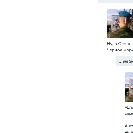
Ну, а Осман
Черное море
Delet
=Вл
сам
А к
нич