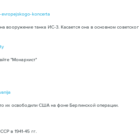
da-evropejskogo-koncerta
а вооружение танка ИС-3. Касается она в основном советског
ty
айте "Монархист"
vanija
то их освободили США на фоне Берлинской операции.
Р в 1941-45 гг.