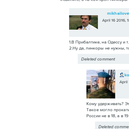
mikhailov
April 16 2016,
1.В Прибалтике, на Одессу и т
2.Ну да, линкоры не нужны, т
Deleted comment
k
April
Кому удерживать? Эт
Такое могло прокати
России не в 18, а в 
Deleted comme