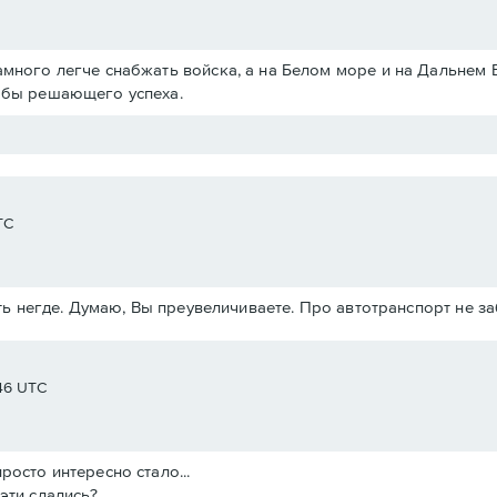
амного легче снабжать войска, а на Белом море и на Дальнем 
ь бы решающего успеха.
TC
ь негде. Думаю, Вы преувеличиваете. Про автотранспорт не з
:46 UTC
росто интересно стало...
эти сдались?