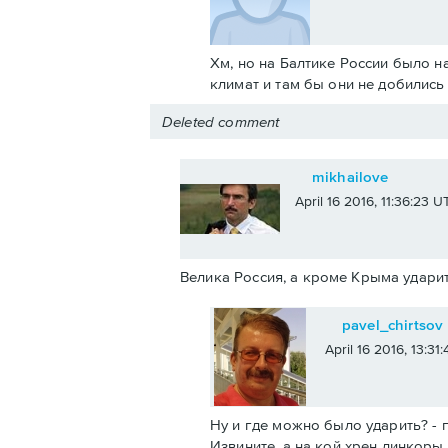
Хм, но на Балтике России было н
климат и там бы они не добилис
Deleted comment
mikhailove
April 16 2016, 11:36:23 U
Велика Россия, а кроме Крыма ударит
pavel_chirtsov
April 16 2016, 13:31
Ну и где можно было ударить? - п
Извините, а на кой хрен линкоры 