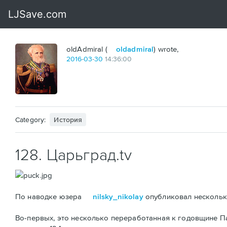
oldAdmiral (
oldadmiral
) wrote,
2016
-
03
-
30
14:36:00
Category:
История
128. Царьград.tv
По наводке юзера
nilsky_nikolay
опубликовал несколько
Во-первых, это несколько переработанная к годовщине 