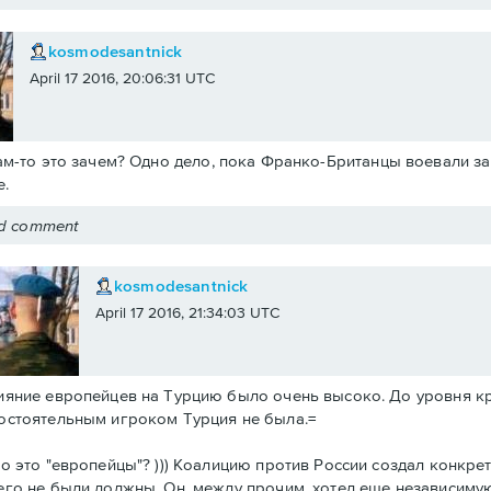
kosmodesantnick
April 17 2016, 20:06:31 UTC
ам-то это зачем? Одно дело, пока Франко-Британцы воевали за 
.
ed comment
kosmodesantnick
April 17 2016, 21:34:03 UTC
ияние европейцев на Турцию было очень высоко. До уровня к
остоятельным игроком Турция не была.=
то это "европейцы"? ))) Коалицию против России создал конкре
его не были должны. Он, между прочим, хотел еще независиму