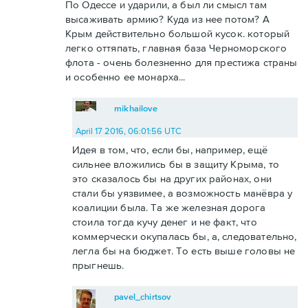
По Одессе и ударили, а был ли смысл там
высаживать армию? Куда из нее потом? А
Крым действительно большой кусок. который
легко оттяпать, главная база Черноморского
флота - очень болезненно для престижа страны
и особенно ее монарха...
mikhailove
April 17 2016, 06:01:56 UTC
Идея в том, что, если бы, например, ещё
сильнее вложились бы в защиту Крыма, то
это сказалось бы на других районах, они
стали бы уязвимее, а возможность манёвра у
коалиции была. Та же железная дорога
стоила тогда кучу денег и не факт, что
коммерчески окупалась бы, а, следовательно,
легла бы на бюджет. То есть выше головы не
прыгнешь.
pavel_chirtsov