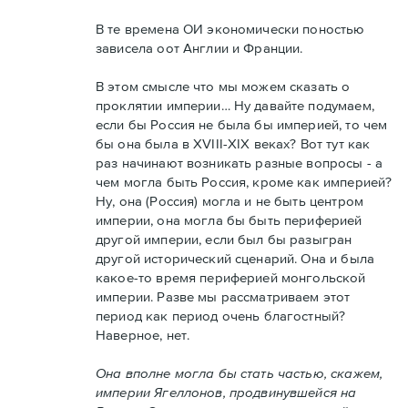
В те времена ОИ экономически поностью
зависела оот Англии и Франции.
В этом смысле что мы можем сказать о
проклятии империи… Ну давайте подумаем,
если бы Россия не была бы империей, то чем
бы она была в XVIII-XIX веках? Вот тут как
раз начинают возникать разные вопросы - а
чем могла быть Россия, кроме как империей?
Ну, она (Россия) могла и не быть центром
империи, она могла бы быть периферией
другой империи, если был бы разыгран
другой исторический сценарий. Она и была
какое-то время периферией монгольской
империи. Разве мы рассматриваем этот
период как период очень благостный?
Наверное, нет.
Она вполне могла бы стать частью, скажем,
империи Ягеллонов, продвинувшейся на