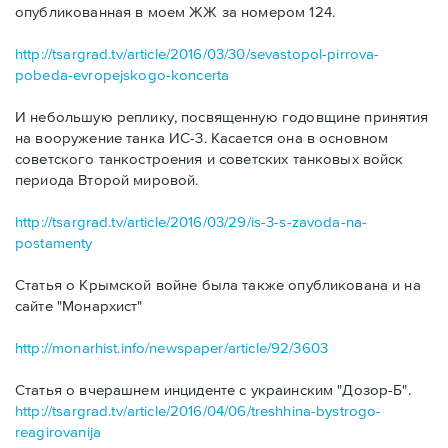
опубликованная в моем ЖЖ за номером 124.
http://tsargrad.tv/article/2016/03/30/sevastopol-pirrova-
pobeda-evropejskogo-koncerta
И небольшую реплику, посвященную годовщине принятия
на вооружение танка ИС-3. Касается она в основном
советского танкостроения и советских танковых войск
периода Второй мировой.
http://tsargrad.tv/article/2016/03/29/is-3-s-zavoda-na-
postamenty
Статья о Крымской войне была также опубликована и на
сайте "Монархист"
http://monarhist.info/newspaper/article/92/3603
Статья о вчерашнем инциденте с украинским "Дозор-Б".
http://tsargrad.tv/article/2016/04/06/treshhina-bystrogo-
reagirovanija