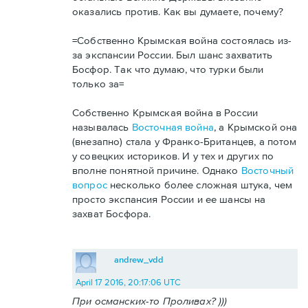
оказались против. Как вы думаете, почему?
=Собственно Крымская война состоялась из-
за экспансии России. Был шанс захватить
Босфор. Так что думаю, что турки были
только за=
Собственно Крымская война в России
называлась
Восточная война
, а Крымской она
(внезапно) стала у Франко-Британцев, а потом
у совецких историков. И у тех и других по
вполне понятной причине. Однако
Восточный
вопрос
несколько более сложная штука, чем
просто экспансия России и ее шансы на
захват Босфора.
andrew_vdd
April 17 2016, 20:17:06 UTC
При османских-то Проливах? )))