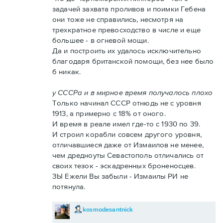
задачей захвата проливов и поимки Гебена
они тоже не справились, несмотря на
трехкратное превосходство в числе и еще
большее - в огневой мощи.
Да и построить их удалось исключительно
благодаря британской помощи, без нее было
б никак.
у СССРа и в мирное время получалось плохо
Только начинал СССР отнюдь не с уровня
1913, а примерно с 18% от оного.
И время в реале имел где-то с 1930 по 39.
И строил корабли совсем другого уровня,
отличавшиеся даже от Измаилов не менее,
чем дредноуты Севастополь отличались от
своих тезок - эскадренных броненосцев.
ЗЫ Ежели Вы забыли - Измаилы РИ не
потянула.
kosmodesantnick