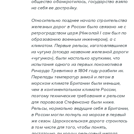
общество обанкротилось, государство взяло
на себя ее достройку.
Относительно позднее начало строительства
железных дорог в России было связано не с
ретроградством царя (Николай I сам был по
образованию военным инженером), а с
климатом. Первые рельсы, изготовлявшиеся
из чугуна (отсюда название железной дороги
«чугунка»), были настолько хрупкими, что
испытания одного из первых локомотивов
Ричарда Тревитика в 1804 году разбили их.
Перепады температур зимой и летом в
морском климате Британии были меньше,
чем в континентальном климате России,
поэтому технические требования к рельсам
для паровозов Стефенсона были ниже.
Рельсы, нормально ведущие себя в Британии,
в России могли лопнуть на морозе в первый
же сезон. Царскосельская дорога строилась
в том числе для того, чтобы понять,
достаточно ли хорош рельсовый металл