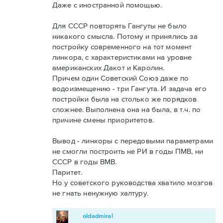
Даже с иностранной помощью.
Для СССР повторять Гангуты не было
никакого смысла. Потому и принялись за
постройку современного на тот момент
линкора, с характеристиками на уровне
американских Дакот и Каролин.
Причем один Советский Союз даже по
водоизмещению - три Гангута. И задача его
постройки была на столько же порядков
сложнее. Выполнена она на была, в т.ч. по
причине смены приоритетов.
Вывод - линкоры с передовыми параметрами
не смогли построить не РИ в годы ПМВ, ни
СССР в годы ВМВ.
Паритет.
Но у советского руководства хватило мозгов
не гнать ненужную халтуру.
oldadmiral