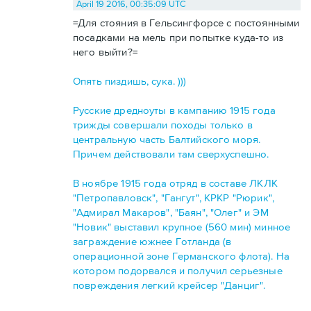
April 19 2016, 00:35:09 UTC
=Для стояния в Гельсингфорсе с постоянными
посадками на мель при попытке куда-то из
него выйти?=
Опять пиздишь, сука. )))
Русские дредноуты в кампанию 1915 года
трижды совершали походы только в
центральную часть Балтийского моря.
Причем действовали там сверхуспешно.
В ноябре 1915 года отряд в составе ЛКЛК
"Петропавловск", "Гангут", КРКР "Рюрик",
"Адмирал Макаров", "Баян", "Олег" и ЭМ
"Новик" выставил крупное (560 мин) минное
заграждение южнее Готланда (в
операционной зоне Германского флота). На
котором подорвался и получил серьезные
повреждения легкий крейсер "Данциг".