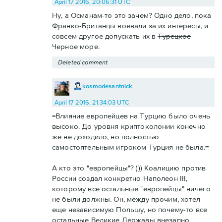
April 17 2016, 20:06:31 UTC
Ну, а Османам-то это зачем? Одно дело, пока
Франко-Британцы воевали за их интересы, и
совсем другое допускать их в
Турецкое
Черное море.
Deleted comment
kosmodesantnick
April 17 2016, 21:34:03 UTC
=Влияние европейцев на Турцию было очень
высоко. До уровня криптоколонии конечно
же не доходило, но полностью
самостоятельным игроком Турция не была.=
А кто это "европейцы"? ))) Коалицию против
России создал конкретно Наполеон III,
которому все остальные "европейцы" ничего
не были должны. Он, между прочим, хотел
еще независимую Польшу, но почему-то все
остальные Великие Державы внезапно