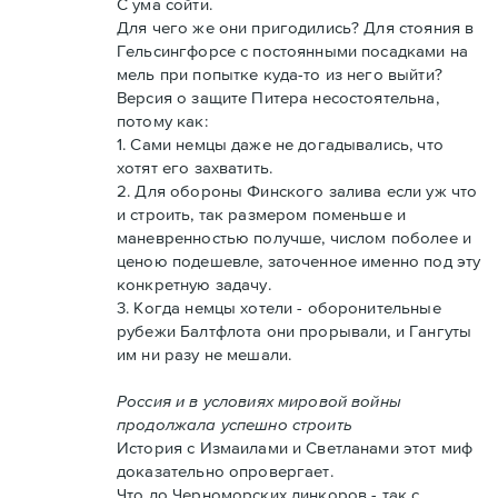
С ума сойти.
Для чего же они пригодились? Для стояния в
Гельсингфорсе с постоянными посадками на
мель при попытке куда-то из него выйти?
Версия о защите Питера несостоятельна,
потому как:
1. Сами немцы даже не догадывались, что
хотят его захватить.
2. Для обороны Финского залива если уж что
и строить, так размером поменьше и
маневренностью получше, числом поболее и
ценою подешевле, заточенное именно под эту
конкретную задачу.
3. Когда немцы хотели - оборонительные
рубежи Балтфлота они прорывали, и Гангуты
им ни разу не мешали.
Россия и в условиях мировой войны
продолжала успешно строить
История с Измаилами и Светланами этот миф
доказательно опровергает.
Что до Черноморских линкоров - так с