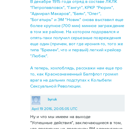
В декабре 1915 года отряд в составе ЛКЛК
"Петропавловск", "Гангут", КРКР "Рюрик",
"Адмирал Макаров", "Баян", "Олег",
"Богатырь" и ЭМ "Новик" снова выставил еще
более крупное (700 мин) минное заграждение
в том же районе. На котором подорвался и
опять-таки получил серьезные повреждения
еще один (причем, вот где ирония-то, того же
типа "Бремен", что и первый) легкий крейсер
"Любек".
А теперь, хохлоблядь, расскажи нам еще про
то, как Краснознаменный Балтфлот громил
врага на дальних подступах к Колыбели
Сексуальной Революции.
byruk
April 19 2016, 20:05:05 UTC
Ну и что мы имеем на выходе
"Успешные действия", заключающиеся в том,
что противник на дредноуты РИ элементарно