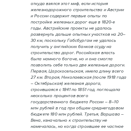
откуда взялся этот миф, если история
железнодорожного строительства и Австрии
и России содержит первые опыты по
постройке железных дорог еще в 1820-е
годы. Австрийские проекты не удалось
развернуть дальше опытных участков на 20–
30 км, поскольку Габсбургам не удалось
получить у английских банков ссуду на
строительство дорог. Российская власть
была намного богаче, но и она смогла
позволить себе только две железные дороги.
Первая, Царскосельская, имела длину всего
27 км. Вторая, Николаевская (после 1918 года
– Октябрьская) железная дорога,
строившаяся с 1841 по 1851 год, поглощала
несколько процентов всего
государственного бюджета России – 8–10
млн рублей в год при общем среднегодовом
бюджете 180 млн рублей. Третья, Варшава –
Вена, изначально к строительству не
намечалась, но когда строившее ее частное