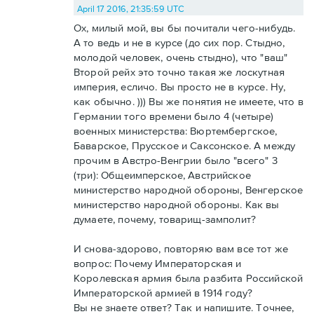
April 17 2016, 21:35:59 UTC
Ох, милый мой, вы бы почитали чего-нибудь.
А то ведь и не в курсе (до сих пор. Стыдно,
молодой человек, очень стыдно), что "ваш"
Второй рейх это точно такая же лоскутная
империя, есличо. Вы просто не в курсе. Ну,
как обычно. ))) Вы же понятия не имеете, что в
Германии того времени было 4 (четыре)
военных министерства: Вюртембергское,
Баварское, Прусское и Саксонское. А между
прочим в Австро-Венгрии было "всего" 3
(три): Общеимперское, Австрийское
министерство народной обороны, Венгерское
министерство народной обороны. Как вы
думаете, почему, товарищ-замполит?
И снова-здорово, повторяю вам все тот же
вопрос: Почему Императорская и
Королевская армия была разбита Российской
Императорской армией в 1914 году?
Вы не знаете ответ? Так и напишите. Точнее,