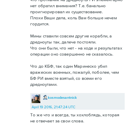
нет обратил внимания? Т.е. банально
проигнорировал их существование.
Плохи Ваши дела, коль Вам больше нечем
гордится.
Мины ставили совсем другие корабли, а
дредноуты так, далече постояли.
Что они были, что нет - на ходе и результатах
операции оно совершенно не сказалось.
Что до КБФ, так один Маринеско убил
вражеских военных, пожалуй, поболее, чем
БФ РИ вместе взятый, со всеми его
дредноутами.
kosmodesantnick
April 19 2016, 21:47:24 UTC
То же что и всегда, ты хохлоблядь, которая
не отвечает за свои слова.