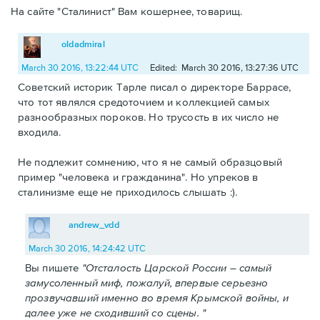
На сайте "Сталинист" Вам кошернее, товарищ.
oldadmiral
March 30 2016, 13:22:44 UTC
Edited: March 30 2016, 13:27:36 UTC
Советский историк Тарле писал о директоре Баррасе,
что тот являлся средоточием и коллекцией самых
разнообразных пороков. Но трусость в их число не
входила.
Не подлежит сомнению, что я не самый образцовый
пример "человека и гражданина". Но упреков в
сталинизме еще не приходилось слышать :).
andrew_vdd
March 30 2016, 14:24:42 UTC
Вы пишете
"Отсталость Царской России – самый
замусоленный миф, пожалуй, впервые серьезно
прозвучавший именно во время Крымской войны, и
далее уже не сходивший со сцены. "