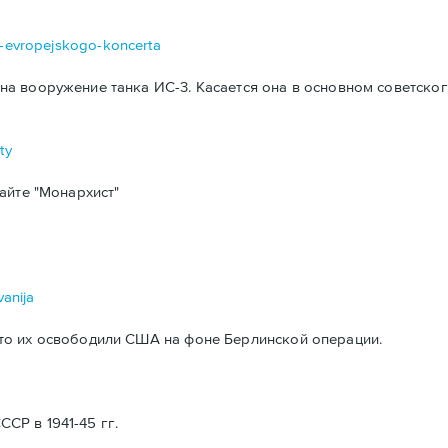
da-evropejskogo-koncerta
а вооружение танка ИС-3. Касается она в основном советског
ty
айте "Монархист"
vanija
то их освободили США на фоне Берлинской операции.
Р в 1941-45 гг.