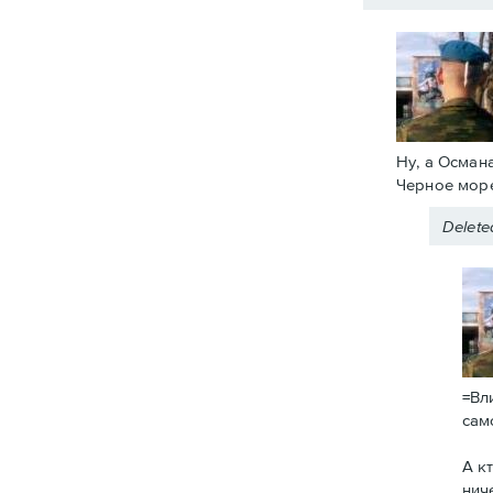
Ну, а Осман
Черное море
Delet
=Вл
сам
А к
нич