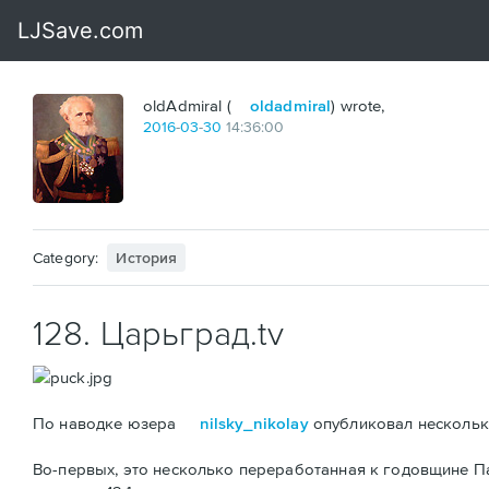
oldAdmiral (
oldadmiral
) wrote,
2016
-
03
-
30
14:36:00
Category:
История
128. Царьград.tv
По наводке юзера
nilsky_nikolay
опубликовал несколько
Во-первых, это несколько переработанная к годовщине 