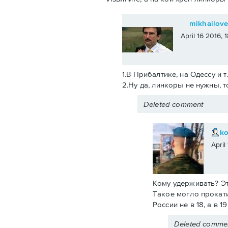
mikhailov
April 16 2016,
1.В Прибалтике, на Одессу и т
2.Ну да, линкоры не нужны, т
Deleted comment
k
April
Кому удерживать? Эт
Такое могло прокати
России не в 18, а в 
Deleted comme