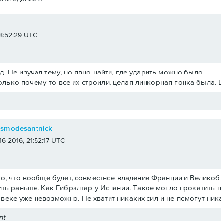
e
 18:52:29 UTC
.д. Не изучал тему, но явно найти, где ударить можно было.
олько почему-то все их строили, целая линкорная гонка была. 
osmodesantnick
 16 2016, 21:52:17 UTC
о, что вообще будет, совместное владение Франции и Великобри
ть раньше. Как Гибралтар у Испании. Такое могло прокатить 
19 веке уже невозможно. Не хватит никаких сил и не помогут ни
nt