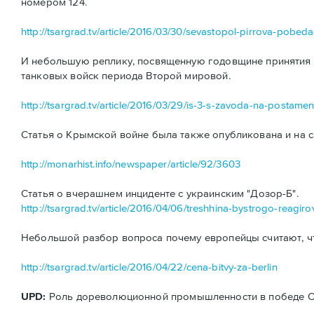
номером 124.
http://tsargrad.tv/article/2016/03/30/sevastopol-pirrova-pobe
И небольшую реплику, посвященную годовщине принятия н
танковых войск периода Второй мировой.
http://tsargrad.tv/article/2016/03/29/is-3-s-zavoda-na-postamen
Статья о Крымской войне была также опубликована и на с
http://monarhist.info/newspaper/article/92/3603
Статья о вчерашнем инциденте с украинским "Дозор-Б".
http://tsargrad.tv/article/2016/04/06/treshhina-bystrogo-reagiro
Небольшой разбор вопроса почему европейцы считают, ч
http://tsargrad.tv/article/2016/04/22/cena-bitvy-za-berlin
UPD:
Роль дореволюционной промышленности в победе ССС