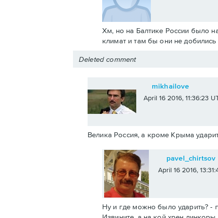
Хм, но на Балтике России было н
климат и там бы они не добилис
Deleted comment
mikhailove
April 16 2016, 11:36:23 U
Велика Россия, а кроме Крыма ударит
pavel_chirtsov
April 16 2016, 13:31
Ну и где можно было ударить? - п
Извините, а на кой хрен линкоры 