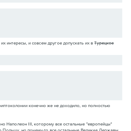
их интересы, и совсем другое допускать их в
Турецкое
риптоколонии конечно же не доходило, но полностью
тно Наполеон III, которому все остальные "европейцы"
ю Польшу, но почему-то все остальные Великие Державы