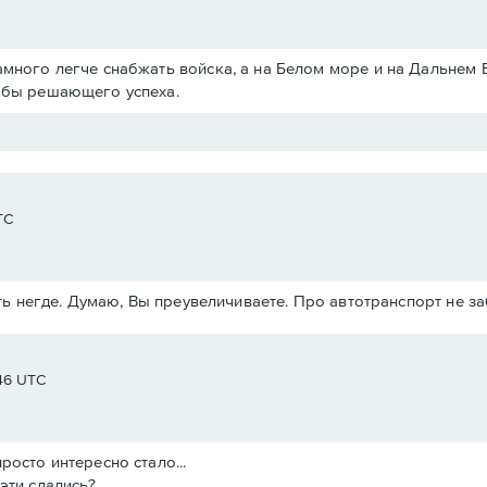
амного легче снабжать войска, а на Белом море и на Дальнем 
ь бы решающего успеха.
TC
ь негде. Думаю, Вы преувеличиваете. Про автотранспорт не з
:46 UTC
росто интересно стало...
эти сдались?