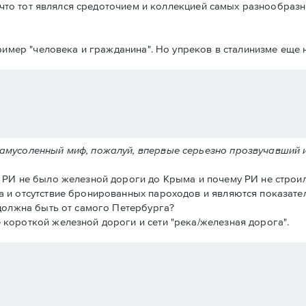
что тот являлся средоточием и коллекцией самых разнообразн
имер "человека и гражданина". Но упреков в сталинизме еще н
замусоленный миф, пожалуй, впервые серьезно прозвучавший 
в РИ не было железной дороги до Крыма и почему РИ не строил
а и отсутствие бронированных пароходов и являются показател
 должна быть от самого Петербурга?
 короткой железной дороги и сети "река/железная дорога".