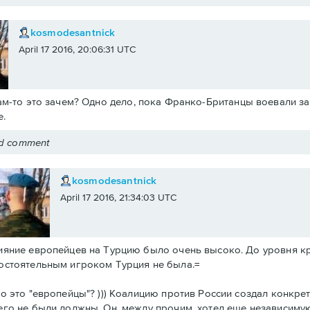
kosmodesantnick
April 17 2016, 20:06:31 UTC
ам-то это зачем? Одно дело, пока Франко-Британцы воевали за 
.
ed comment
kosmodesantnick
April 17 2016, 21:34:03 UTC
ияние европейцев на Турцию было очень высоко. До уровня к
остоятельным игроком Турция не была.=
то это "европейцы"? ))) Коалицию против России создал конкре
его не были должны. Он, между прочим, хотел еще независиму