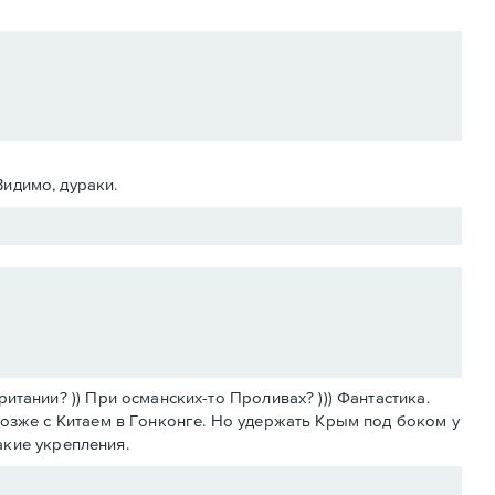
Видимо, дураки.
тании? )) При османских-то Проливах? ))) Фантастика.
позже с Китаем в Гонконге. Но удержать Крым под боком у
какие укрепления.