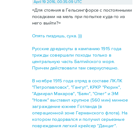
April 19 2016, 00:35:09 UTC
=Для стояния в Гельсингфорсе с постоянными
посадками на мель при попытке куда-то из
него выйти?=
Опять пиздишь, сука. )))
Русские дредноуты в кампанию 1915 года
трижды совершали походы только в
центральную часть Балтийского моря.
Причем действовали там сверхуспешно.
В ноябре 1915 года отряд в составе ЛКЛК
"Петропавловск", "Гангут", КРКР "Рюрик",
"Адмирал Макаров", "Баян", "Олег" и ЭМ
"Новик" выставил крупное (560 мин) минное
заграждение южнее Готланда (в
операционной зоне Германского флота). На
котором подорвался и получил серьезные
повреждения легкий крейсер "Данциг".