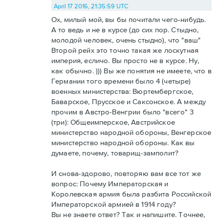
April 17 2016, 21:35:59 UTC
Ох, милый мой, вы бы почитали чего-нибудь.
А то ведь и не в курсе (до сих пор. Стыдно,
молодой человек, очень стыдно), что "ваш"
Второй рейх это точно такая же лоскутная
империя, есличо. Вы просто не в курсе. Ну,
как обычно. ))) Вы же понятия не имеете, что в
Германии того времени было 4 (четыре)
военных министерства: Вюртембергское,
Баварское, Прусское и Саксонское. А между
прочим в Австро-Венгрии было "всего" 3
(три): Общеимперское, Австрийское
министерство народной обороны, Венгерское
министерство народной обороны. Как вы
думаете, почему, товарищ-замполит?
И снова-здорово, повторяю вам все тот же
вопрос: Почему Императорская и
Королевская армия была разбита Российской
Императорской армией в 1914 году?
Вы не знаете ответ? Так и напишите. Точнее,