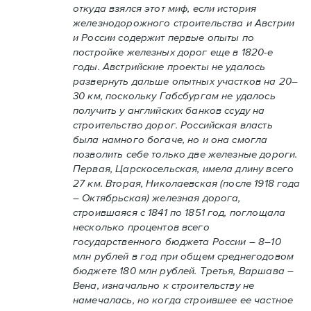
откуда взялся этот миф, если история
железнодорожного строительства и Австрии
и России содержит первые опыты по
постройке железных дорог еще в 1820-е
годы. Австрийские проекты не удалось
развернуть дальше опытных участков на 20–
30 км, поскольку Габсбургам не удалось
получить у английских банков ссуду на
строительство дорог. Российская власть
была намного богаче, но и она смогла
позволить себе только две железные дороги.
Первая, Царскосельская, имела длину всего
27 км. Вторая, Николаевская (после 1918 года
– Октябрьская) железная дорога,
строившаяся с 1841 по 1851 год, поглощала
несколько процентов всего
государственного бюджета России – 8–10
млн рублей в год при общем среднегодовом
бюджете 180 млн рублей. Третья, Варшава –
Вена, изначально к строительству не
намечалась, но когда строившее ее частное