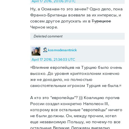
April 17 2016, 20:06:31 UTC
Ну, а Османам-то это зачем? Одно дело, пока
Франко-Британцы воевали за их интересы, и
совсем другое допускать их в
Турецкое
Черное море.
Deleted comment
kosmodesantnick
April 17 2016, 21:34:03 UTC
=Влияние европейцев на Турцию было очень
высоко. До уровня криптоколонии конечно
же не доходило, но полностью
самостоятельным игроком Турция не была.=
А кто это "европейцы"? ))) Коалицию против
России создал конкретно Наполеон III,
которому все остальные "европейцы" ничего
не были должны. Он, между прочим, хотел
еще независимую Польшу, но почему-то все
остальные Великие Державы внезапно