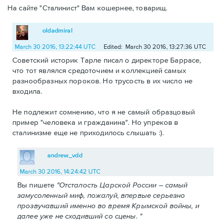
На сайте "Сталинист" Вам кошернее, товарищ.
oldadmiral
March 30 2016, 13:22:44 UTC
Edited: March 30 2016, 13:27:36 UTC
Советский историк Тарле писал о директоре Баррасе,
что тот являлся средоточием и коллекцией самых
разнообразных пороков. Но трусость в их число не
входила.
Не подлежит сомнению, что я не самый образцовый
пример "человека и гражданина". Но упреков в
сталинизме еще не приходилось слышать :).
andrew_vdd
March 30 2016, 14:24:42 UTC
Вы пишете
"Отсталость Царской России – самый
замусоленный миф, пожалуй, впервые серьезно
прозвучавший именно во время Крымской войны, и
далее уже не сходивший со сцены. "