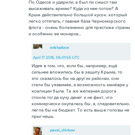
По Одессе и ударили, а был ли смысл там
высаживать армию? Куда из нее потом? А
Крым действительно большой кусок. который
легко оттяпать, главная база Черноморского
флота - очень болезненно для престижа страны
и особенно ее монарха...
mikhailove
April 17 2016, 06:01:56 UTC
Идея в том, что, если бы, например, ещё
сильнее вложились бы в защиту Крыма, то
это сказалось бы на других районах, они
стали бы уязвимее, а возможность манёвра у
коалиции была. Та же железная дорога
стоила тогда кучу денег и не факт, что
коммерчески окупалась бы, а, следовательно,
легла бы на бюджет. То есть выше головы не
прыгнешь.
pavel_chirtsov