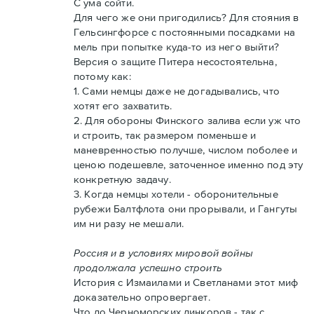
С ума сойти.
Для чего же они пригодились? Для стояния в
Гельсингфорсе с постоянными посадками на
мель при попытке куда-то из него выйти?
Версия о защите Питера несостоятельна,
потому как:
1. Сами немцы даже не догадывались, что
хотят его захватить.
2. Для обороны Финского залива если уж что
и строить, так размером поменьше и
маневренностью получше, числом поболее и
ценою подешевле, заточенное именно под эту
конкретную задачу.
3. Когда немцы хотели - оборонительные
рубежи Балтфлота они прорывали, и Гангуты
им ни разу не мешали.
Россия и в условиях мировой войны
продолжала успешно строить
История с Измаилами и Светланами этот миф
доказательно опровергает.
Что до Черноморских линкоров - так с