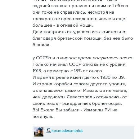
задачей захвата проливов и поимки Гебена
они тоже не справились, несмотря на
трехкратное превосходство в числе и еще
большее - в огневой мощи.
Да и построить их удалось исключительно
благодаря британской помощи, без нее было
б никак.
у СССРа и в мирное время получалось плохо
Только начинал СССР отнюдь не с уровня
1913, а примерно с 18% от оного.
И время в реале имел где-то с 1930 по 39.
И строил корабли совсем другого уровня,
отличавшиеся даже от Измаилов не менее,
чем дредноуты Севастополь отличались от
своих тезок - эскадренных броненосцев.
ЗЫ Ежели Вы забыли - Измаилы РИ не
потянула.
kosmodesantnick