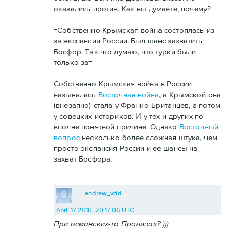
оказались против. Как вы думаете, почему?
=Собственно Крымская война состоялась из-
за экспансии России. Был шанс захватить
Босфор. Так что думаю, что турки были
только за=
Собственно Крымская война в России
называлась
Восточная война
, а Крымской она
(внезапно) стала у Франко-Британцев, а потом
у совецких историков. И у тех и других по
вполне понятной причине. Однако
Восточный
вопрос
несколько более сложная штука, чем
просто экспансия России и ее шансы на
захват Босфора.
andrew_vdd
April 17 2016, 20:17:06 UTC
При османских-то Проливах? )))