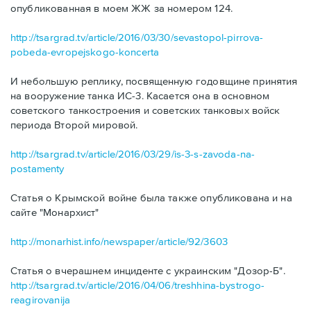
опубликованная в моем ЖЖ за номером 124.
http://tsargrad.tv/article/2016/03/30/sevastopol-pirrova-
pobeda-evropejskogo-koncerta
И небольшую реплику, посвященную годовщине принятия
на вооружение танка ИС-3. Касается она в основном
советского танкостроения и советских танковых войск
периода Второй мировой.
http://tsargrad.tv/article/2016/03/29/is-3-s-zavoda-na-
postamenty
Статья о Крымской войне была также опубликована и на
сайте "Монархист"
http://monarhist.info/newspaper/article/92/3603
Статья о вчерашнем инциденте с украинским "Дозор-Б".
http://tsargrad.tv/article/2016/04/06/treshhina-bystrogo-
reagirovanija