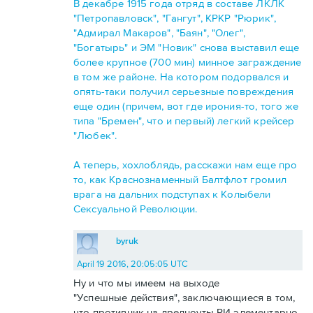
В декабре 1915 года отряд в составе ЛКЛК
"Петропавловск", "Гангут", КРКР "Рюрик",
"Адмирал Макаров", "Баян", "Олег",
"Богатырь" и ЭМ "Новик" снова выставил еще
более крупное (700 мин) минное заграждение
в том же районе. На котором подорвался и
опять-таки получил серьезные повреждения
еще один (причем, вот где ирония-то, того же
типа "Бремен", что и первый) легкий крейсер
"Любек".
А теперь, хохлоблядь, расскажи нам еще про
то, как Краснознаменный Балтфлот громил
врага на дальних подступах к Колыбели
Сексуальной Революции.
byruk
April 19 2016, 20:05:05 UTC
Ну и что мы имеем на выходе
"Успешные действия", заключающиеся в том,
что противник на дредноуты РИ элементарно