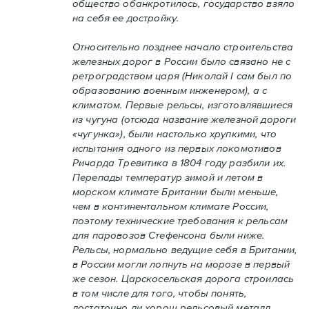
общество обанкротилось, государство взяло
на себя ее достройку.
Относительно позднее начало строительства
железных дорог в России было связано не с
ретроградством царя (Николай I сам был по
образованию военным инженером), а с
климатом. Первые рельсы, изготовлявшиеся
из чугуна (отсюда название железной дороги
«чугунка»), были настолько хрупкими, что
испытания одного из первых локомотивов
Ричарда Тревитика в 1804 году разбили их.
Перепады температур зимой и летом в
морском климате Британии были меньше,
чем в континентальном климате России,
поэтому технические требования к рельсам
для паровозов Стефенсона были ниже.
Рельсы, нормально ведущие себя в Британии,
в России могли лопнуть на морозе в первый
же сезон. Царскосельская дорога строилась
в том числе для того, чтобы понять,
достаточно ли хорош рельсовый металл