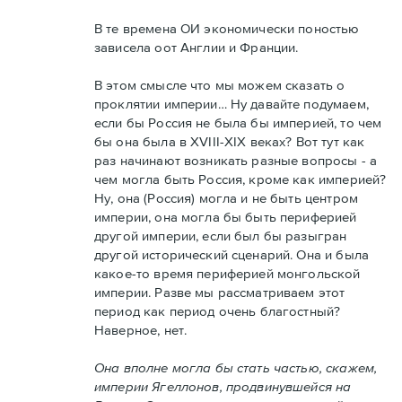
В те времена ОИ экономически поностью
зависела оот Англии и Франции.
В этом смысле что мы можем сказать о
проклятии империи… Ну давайте подумаем,
если бы Россия не была бы империей, то чем
бы она была в XVIII-XIX веках? Вот тут как
раз начинают возникать разные вопросы - а
чем могла быть Россия, кроме как империей?
Ну, она (Россия) могла и не быть центром
империи, она могла бы быть периферией
другой империи, если был бы разыгран
другой исторический сценарий. Она и была
какое-то время периферией монгольской
империи. Разве мы рассматриваем этот
период как период очень благостный?
Наверное, нет.
Она вполне могла бы стать частью, скажем,
империи Ягеллонов, продвинувшейся на