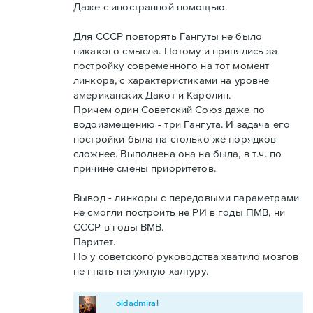
Даже с иностранной помощью.
Для СССР повторять Гангуты не было
никакого смысла. Потому и принялись за
постройку современного на тот момент
линкора, с характеристиками на уровне
американских Дакот и Каролин.
Причем один Советский Союз даже по
водоизмещению - три Гангута. И задача его
постройки была на столько же порядков
сложнее. Выполнена она на была, в т.ч. по
причине смены приоритетов.
Вывод - линкоры с передовыми параметрами
не смогли построить не РИ в годы ПМВ, ни
СССР в годы ВМВ.
Паритет.
Но у советского руководства хватило мозгов
не гнать ненужную халтуру.
oldadmiral