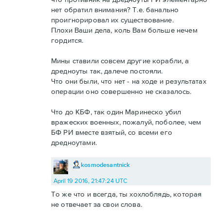
нет обратил внимания? Т.е. банально
проигнорировал их существование.
Плохи Ваши дела, коль Вам больше нечем
гордится.
Мины ставили совсем другие корабли, а
дредноуты так, далече постояли.
Что они были, что нет - на ходе и результатах
операции оно совершенно не сказалось.
Что до КБФ, так один Маринеско убил
вражеских военных, пожалуй, поболее, чем
БФ РИ вместе взятый, со всеми его
дредноутами.
kosmodesantnick
April 19 2016, 21:47:24 UTC
То же что и всегда, ты хохлоблядь, которая
не отвечает за свои слова.