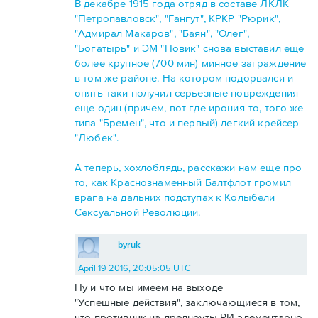
В декабре 1915 года отряд в составе ЛКЛК
"Петропавловск", "Гангут", КРКР "Рюрик",
"Адмирал Макаров", "Баян", "Олег",
"Богатырь" и ЭМ "Новик" снова выставил еще
более крупное (700 мин) минное заграждение
в том же районе. На котором подорвался и
опять-таки получил серьезные повреждения
еще один (причем, вот где ирония-то, того же
типа "Бремен", что и первый) легкий крейсер
"Любек".
А теперь, хохлоблядь, расскажи нам еще про
то, как Краснознаменный Балтфлот громил
врага на дальних подступах к Колыбели
Сексуальной Революции.
byruk
April 19 2016, 20:05:05 UTC
Ну и что мы имеем на выходе
"Успешные действия", заключающиеся в том,
что противник на дредноуты РИ элементарно