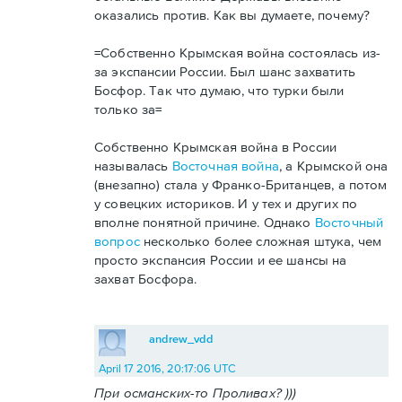
оказались против. Как вы думаете, почему?
=Собственно Крымская война состоялась из-
за экспансии России. Был шанс захватить
Босфор. Так что думаю, что турки были
только за=
Собственно Крымская война в России
называлась
Восточная война
, а Крымской она
(внезапно) стала у Франко-Британцев, а потом
у совецких историков. И у тех и других по
вполне понятной причине. Однако
Восточный
вопрос
несколько более сложная штука, чем
просто экспансия России и ее шансы на
захват Босфора.
andrew_vdd
April 17 2016, 20:17:06 UTC
При османских-то Проливах? )))