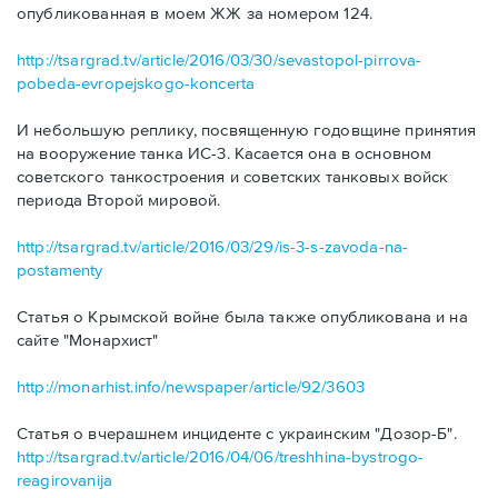
опубликованная в моем ЖЖ за номером 124.
http://tsargrad.tv/article/2016/03/30/sevastopol-pirrova-
pobeda-evropejskogo-koncerta
И небольшую реплику, посвященную годовщине принятия
на вооружение танка ИС-3. Касается она в основном
советского танкостроения и советских танковых войск
периода Второй мировой.
http://tsargrad.tv/article/2016/03/29/is-3-s-zavoda-na-
postamenty
Статья о Крымской войне была также опубликована и на
сайте "Монархист"
http://monarhist.info/newspaper/article/92/3603
Статья о вчерашнем инциденте с украинским "Дозор-Б".
http://tsargrad.tv/article/2016/04/06/treshhina-bystrogo-
reagirovanija