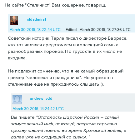
На сайте "Сталинист" Вам кошернее, товарищ.
oldadmiral
March 30 2016, 13:22:44 UTC
Edited: March 30 2016, 13:27:36 UTC
Советский историк Тарле писал о директоре Баррасе,
что тот являлся средоточием и коллекцией самых
разнообразных пороков. Но трусость в их число не
входила.
Не подлежит сомнению, что я не самый образцовый
пример "человека и гражданина". Но упреков в
сталинизме еще не приходилось слышать :).
andrew_vdd
March 30 2016, 14:24:42 UTC
Вы пишете
"Отсталость Царской России – самый
замусоленный миф, пожалуй, впервые серьезно
прозвучавший именно во время Крымской войны, и
далее уже не сходивший со сцены. "