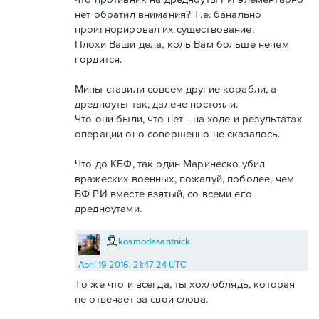
нет обратил внимания? Т.е. банально
проигнорировал их существование.
Плохи Ваши дела, коль Вам больше нечем
гордится.
Мины ставили совсем другие корабли, а
дредноуты так, далече постояли.
Что они были, что нет - на ходе и результатах
операции оно совершенно не сказалось.
Что до КБФ, так один Маринеско убил
вражеских военных, пожалуй, поболее, чем
БФ РИ вместе взятый, со всеми его
дредноутами.
kosmodesantnick
April 19 2016, 21:47:24 UTC
То же что и всегда, ты хохлоблядь, которая
не отвечает за свои слова.