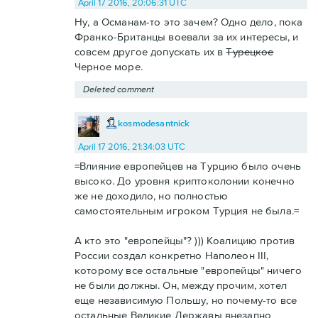
April 17 2016, 20:06:31 UTC
Ну, а Османам-то это зачем? Одно дело, пока
Франко-Британцы воевали за их интересы, и
совсем другое допускать их в
Турецкое
Черное море.
Deleted comment
kosmodesantnick
April 17 2016, 21:34:03 UTC
=Влияние европейцев на Турцию было очень
высоко. До уровня криптоколонии конечно
же не доходило, но полностью
самостоятельным игроком Турция не была.=
А кто это "европейцы"? ))) Коалицию против
России создал конкретно Наполеон III,
которому все остальные "европейцы" ничего
не были должны. Он, между прочим, хотел
еще независимую Польшу, но почему-то все
остальные Великие Державы внезапно