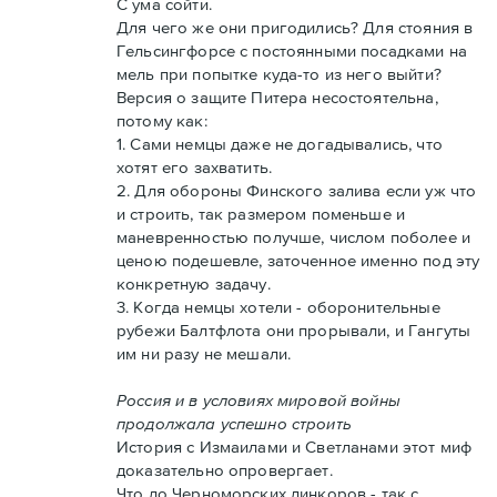
С ума сойти.
Для чего же они пригодились? Для стояния в
Гельсингфорсе с постоянными посадками на
мель при попытке куда-то из него выйти?
Версия о защите Питера несостоятельна,
потому как:
1. Сами немцы даже не догадывались, что
хотят его захватить.
2. Для обороны Финского залива если уж что
и строить, так размером поменьше и
маневренностью получше, числом поболее и
ценою подешевле, заточенное именно под эту
конкретную задачу.
3. Когда немцы хотели - оборонительные
рубежи Балтфлота они прорывали, и Гангуты
им ни разу не мешали.
Россия и в условиях мировой войны
продолжала успешно строить
История с Измаилами и Светланами этот миф
доказательно опровергает.
Что до Черноморских линкоров - так с