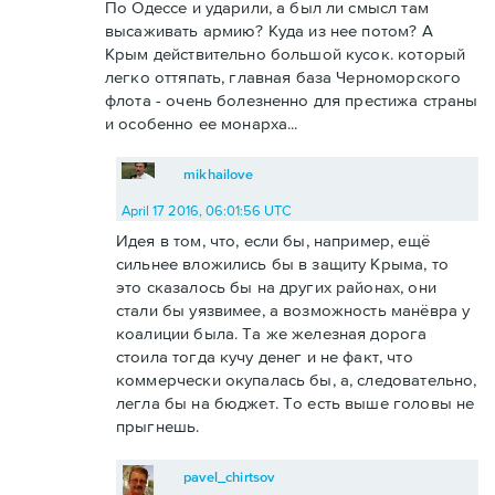
По Одессе и ударили, а был ли смысл там
высаживать армию? Куда из нее потом? А
Крым действительно большой кусок. который
легко оттяпать, главная база Черноморского
флота - очень болезненно для престижа страны
и особенно ее монарха...
mikhailove
April 17 2016, 06:01:56 UTC
Идея в том, что, если бы, например, ещё
сильнее вложились бы в защиту Крыма, то
это сказалось бы на других районах, они
стали бы уязвимее, а возможность манёвра у
коалиции была. Та же железная дорога
стоила тогда кучу денег и не факт, что
коммерчески окупалась бы, а, следовательно,
легла бы на бюджет. То есть выше головы не
прыгнешь.
pavel_chirtsov