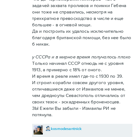
задачей захвата проливов и поимки Гебена
они тоже не справились, несмотря на
трехкратное превосходство в числе и еще
большее - в огневой мощи.
Да и построить их удалось исключительно
благодаря британской помощи, без нее было
б никак.
у СССРа и в мирное время получалось плохо
Только начинал СССР отнюдь не с уровня
1913, а примерно с 18% от оного.
И время в реале имел где-то с 1930 по 39.
И строил корабли совсем другого уровня,
отличавшиеся даже от Измаилов не менее,
чем дредноуты Севастополь отличались от
своих тезок - эскадренных броненосцев.
ЗЫ Ежели Вы забыли - Измаилы РИ не
потянула.
kosmodesantnick