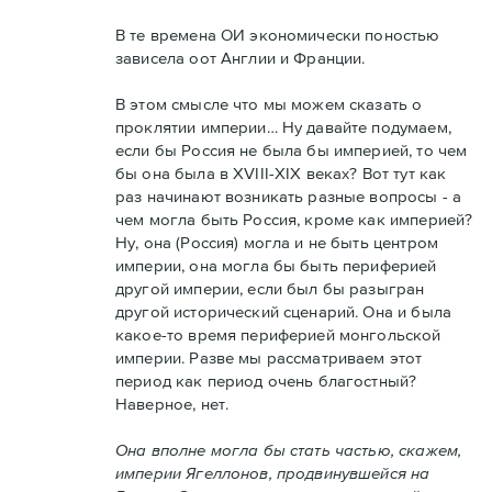
В те времена ОИ экономически поностью
зависела оот Англии и Франции.
В этом смысле что мы можем сказать о
проклятии империи… Ну давайте подумаем,
если бы Россия не была бы империей, то чем
бы она была в XVIII-XIX веках? Вот тут как
раз начинают возникать разные вопросы - а
чем могла быть Россия, кроме как империей?
Ну, она (Россия) могла и не быть центром
империи, она могла бы быть периферией
другой империи, если был бы разыгран
другой исторический сценарий. Она и была
какое-то время периферией монгольской
империи. Разве мы рассматриваем этот
период как период очень благостный?
Наверное, нет.
Она вполне могла бы стать частью, скажем,
империи Ягеллонов, продвинувшейся на