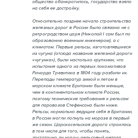
общество обанкротилось, государство взяло
на себя ее достройку.
Относительно позднее начало строительства
железных дорог в России было связано не с
ретроградством царя (Николай I сам был по
образованию военным инженером), а с
климатом. Первые рельсы, изготовлявшиеся
из чугуна (отсюда название железной дороги
«чугунка»), были настолько хрупкими, что
испытания одного из первых локомотивов
Ричарда Тревитика в 1804 году разбили их.
Перепады температур зимой и летом в
морском климате Британии были меньше,
чем в континентальном климате России,
поэтому технические требования к рельсам
для паровозов Стефенсона были ниже.
Рельсы, нормально ведущие себя в Британии,
в России могли лопнуть на морозе в первый
же сезон. Царскосельская дорога строилась
в том числе для того, чтобы понять,
достаточно ли хорош рельсовый металл