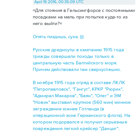
April 19 2016, 00:35:09 UTC
=Для стояния в Гельсингфорсе с постоянными
посадками на мель при попытке куда-то из
него выйти?=
Опять пиздишь, сука. )))
Русские дредноуты в кампанию 1915 года
трижды совершали походы только в
центральную часть Балтийского моря.
Причем действовали там сверхуспешно.
В ноябре 1915 года отряд в составе ЛКЛК
"Петропавловск", "Гангут", КРКР "Рюрик",
"Адмирал Макаров", "Баян", "Олег" и ЭМ
"Новик" выставил крупное (560 мин) минное
заграждение южнее Готланда (в
операционной зоне Германского флота). На
котором подорвался и получил серьезные
повреждения легкий крейсер "Данциг".