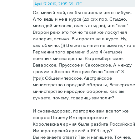
April 17 2016, 21:35:59 UTC
Ох, милый мой, вы бы почитали чего-нибудь.
А то ведь и не в курсе (до сих пор. Стыдно,
молодой человек, очень стыдно), что "ваш"
Второй рейх это точно такая же лоскутная
империя, есличо. Вы просто не в курсе. Ну,
как обычно. ))) Вы же понятия не имеете, что в
Германии того времени было 4 (четыре)
военных министерства: Вюртембергское,
Баварское, Прусское и Саксонское. А между
прочим в Австро-Венгрии было "всего" 3
(три): Общеимперское, Австрийское
министерство народной обороны, Венгерское
министерство народной обороны. Как вы
думаете, почему, товарищ-замполит?
И снова-здорово, повторяю вам все тот же
вопрос: Почему Императорская и
Королевская армия была разбита Российской
Императорской армией в 1914 году?
Вы не знаете ответ? Так и напишите. Точнее,