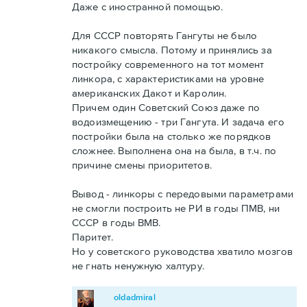
Даже с иностранной помощью.
Для СССР повторять Гангуты не было
никакого смысла. Потому и принялись за
постройку современного на тот момент
линкора, с характеристиками на уровне
американских Дакот и Каролин.
Причем один Советский Союз даже по
водоизмещению - три Гангута. И задача его
постройки была на столько же порядков
сложнее. Выполнена она на была, в т.ч. по
причине смены приоритетов.
Вывод - линкоры с передовыми параметрами
не смогли построить не РИ в годы ПМВ, ни
СССР в годы ВМВ.
Паритет.
Но у советского руководства хватило мозгов
не гнать ненужную халтуру.
oldadmiral