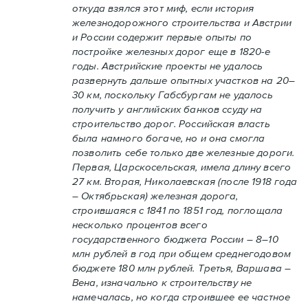
откуда взялся этот миф, если история
железнодорожного строительства и Австрии
и России содержит первые опыты по
постройке железных дорог еще в 1820-е
годы. Австрийские проекты не удалось
развернуть дальше опытных участков на 20–
30 км, поскольку Габсбургам не удалось
получить у английских банков ссуду на
строительство дорог. Российская власть
была намного богаче, но и она смогла
позволить себе только две железные дороги.
Первая, Царскосельская, имела длину всего
27 км. Вторая, Николаевская (после 1918 года
– Октябрьская) железная дорога,
строившаяся с 1841 по 1851 год, поглощала
несколько процентов всего
государственного бюджета России – 8–10
млн рублей в год при общем среднегодовом
бюджете 180 млн рублей. Третья, Варшава –
Вена, изначально к строительству не
намечалась, но когда строившее ее частное