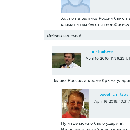
Хм, но на Балтике России было н
климат и там бы они не добилис
Deleted comment
mikhailove
April 16 2016, 11:36:23 U
Велика Россия, а кроме Крыма ударит
pavel_chirtsov
April 16 2016, 13:31
Ну и где можно было ударить? - п
Извините, а на кой хрен линкоры 