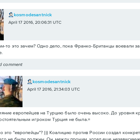
kosmodesantnick
April 17 2016, 20:06:31 UTC
ам-то это зачем? Одно дело, пока Франко-Британцы воевали за 
.
ed comment
kosmodesantnick
April 17 2016, 21:34:03 UTC
ияние европейцев на Турцию было очень высоко. До уровня к
остоятельным игроком Турция не была.=
то это "европейцы"? ))) Коалицию против России создал конкре
его не были должны. Он, между прочим, хотел еще независиму