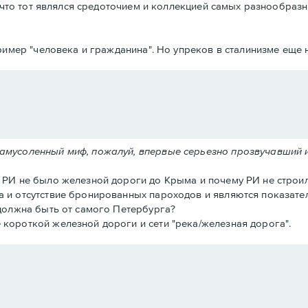
что тот являлся средоточием и коллекцией самых разнообразн
имер "человека и гражданина". Но упреков в сталинизме еще н
замусоленный миф, пожалуй, впервые серьезно прозвучавший 
в РИ не было железной дороги до Крыма и почему РИ не строил
а и отсутствие бронированных пароходов и являются показател
 должна быть от самого Петербурга?
 короткой железной дороги и сети "река/железная дорога".