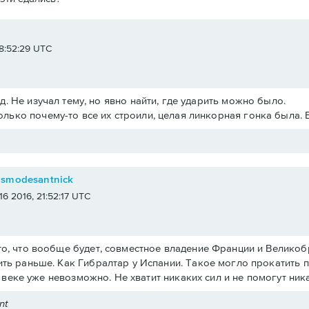
e
 18:52:29 UTC
.д. Не изучал тему, но явно найти, где ударить можно было.
олько почему-то все их строили, целая линкорная гонка была. 
osmodesantnick
 16 2016, 21:52:17 UTC
о, что вообще будет, совместное владение Франции и Великобри
ть раньше. Как Гибралтар у Испании. Такое могло прокатить 
19 веке уже невозможно. Не хватит никаких сил и не помогут ни
nt