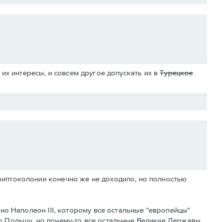
их интересы, и совсем другое допускать их в
Турецкое
риптоколонии конечно же не доходило, но полностью
тно Наполеон III, которому все остальные "европейцы"
ю Польшу, но почему-то все остальные Великие Державы