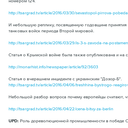
номером 124.
http://tsargrad.tv/article/2016/03/30/sevastopol-pirrova-pobe
И небольшую реплику, посвященную годовщине принятия н
танковых войск периода Второй мировой.
http://tsargrad.tv/article/2016/03/29/is-3-s-zavoda-na-postamen
Статья о Крымской войне была также опубликована и на с
http://monarhist.info/newspaper/article/92/3603
Статья о вчерашнем инциденте с украинским "Дозор-Б".
http://tsargrad.tv/article/2016/04/06/treshhina-bystrogo-reagiro
Небольшой разбор вопроса почему европейцы считают, ч
http://tsargrad.tv/article/2016/04/22/cena-bitvy-za-berlin
UPD:
Роль дореволюционной промышленности в победе ССС