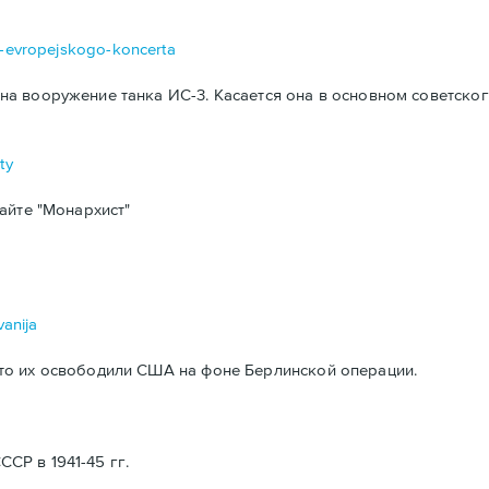
da-evropejskogo-koncerta
а вооружение танка ИС-3. Касается она в основном советског
ty
айте "Монархист"
vanija
то их освободили США на фоне Берлинской операции.
Р в 1941-45 гг.