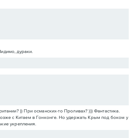
Видимо, дураки.
тании? )) При османских-то Проливах? ))) Фантастика.
позже с Китаем в Гонконге. Но удержать Крым под боком у
какие укрепления.