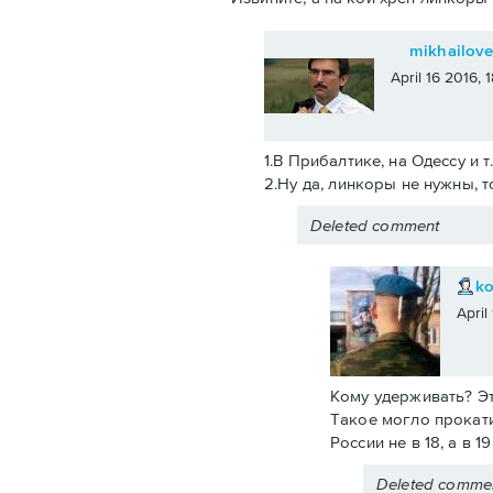
mikhailov
April 16 2016,
1.В Прибалтике, на Одессу и т
2.Ну да, линкоры не нужны, т
Deleted comment
k
April
Кому удерживать? Эт
Такое могло прокати
России не в 18, а в 
Deleted comme