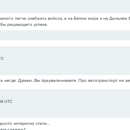
амного легче снабжать войска, а на Белом море и на Дальнем 
ь бы решающего успеха.
TC
ь негде. Думаю, Вы преувеличиваете. Про автотранспорт не з
:46 UTC
росто интересно стало...
эти сдались?