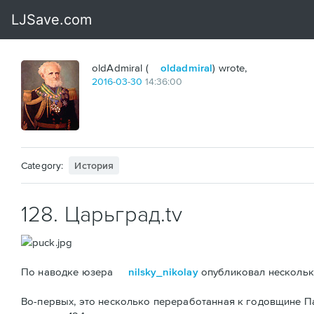
oldAdmiral (
oldadmiral
) wrote,
2016
-
03
-
30
14:36:00
Category:
История
128. Царьград.tv
По наводке юзера
nilsky_nikolay
опубликовал несколько
Во-первых, это несколько переработанная к годовщине 