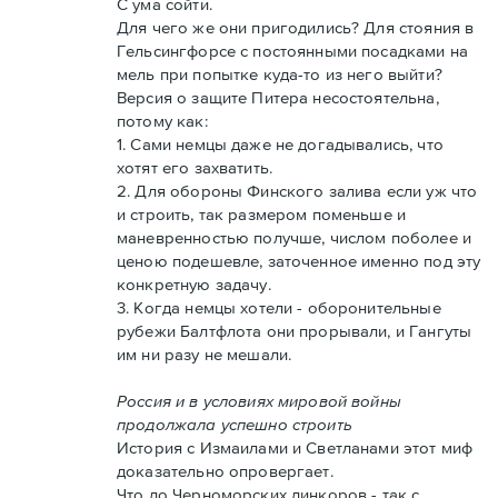
С ума сойти.
Для чего же они пригодились? Для стояния в
Гельсингфорсе с постоянными посадками на
мель при попытке куда-то из него выйти?
Версия о защите Питера несостоятельна,
потому как:
1. Сами немцы даже не догадывались, что
хотят его захватить.
2. Для обороны Финского залива если уж что
и строить, так размером поменьше и
маневренностью получше, числом поболее и
ценою подешевле, заточенное именно под эту
конкретную задачу.
3. Когда немцы хотели - оборонительные
рубежи Балтфлота они прорывали, и Гангуты
им ни разу не мешали.
Россия и в условиях мировой войны
продолжала успешно строить
История с Измаилами и Светланами этот миф
доказательно опровергает.
Что до Черноморских линкоров - так с