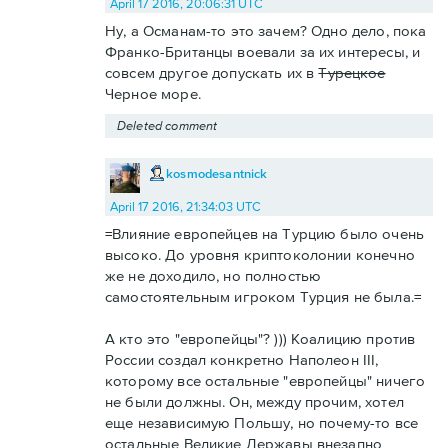
April 17 2016, 20:06:31 UTC
Ну, а Османам-то это зачем? Одно дело, пока
Франко-Британцы воевали за их интересы, и
совсем другое допускать их в
Турецкое
Черное море.
Deleted comment
kosmodesantnick
April 17 2016, 21:34:03 UTC
=Влияние европейцев на Турцию было очень
высоко. До уровня криптоколонии конечно
же не доходило, но полностью
самостоятельным игроком Турция не была.=
А кто это "европейцы"? ))) Коалицию против
России создал конкретно Наполеон III,
которому все остальные "европейцы" ничего
не были должны. Он, между прочим, хотел
еще независимую Польшу, но почему-то все
остальные Великие Державы внезапно