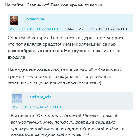
На сайте "Сталинист" Вам кошернее, товарищ.
oldadmiral
March 30 2016, 13:22:44 UTC
Edited: March 30 2016, 13:27:36 UTC
Советский историк Тарле писал о директоре Баррасе,
что тот являлся средоточием и коллекцией самых
разнообразных пороков. Но трусость в их число не
входила.
Не подлежит сомнению, что я не самый образцовый
пример "человека и гражданина". Но упреков в
сталинизме еще не приходилось слышать :).
andrew_vdd
March 30 2016, 14:24:42 UTC
Вы пишете
"Отсталость Царской России – самый
замусоленный миф, пожалуй, впервые серьезно
прозвучавший именно во время Крымской войны, и
далее уже не сходивший со сцены. "