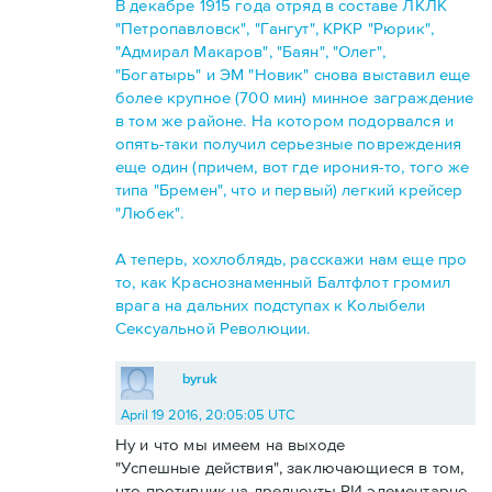
В декабре 1915 года отряд в составе ЛКЛК
"Петропавловск", "Гангут", КРКР "Рюрик",
"Адмирал Макаров", "Баян", "Олег",
"Богатырь" и ЭМ "Новик" снова выставил еще
более крупное (700 мин) минное заграждение
в том же районе. На котором подорвался и
опять-таки получил серьезные повреждения
еще один (причем, вот где ирония-то, того же
типа "Бремен", что и первый) легкий крейсер
"Любек".
А теперь, хохлоблядь, расскажи нам еще про
то, как Краснознаменный Балтфлот громил
врага на дальних подступах к Колыбели
Сексуальной Революции.
byruk
April 19 2016, 20:05:05 UTC
Ну и что мы имеем на выходе
"Успешные действия", заключающиеся в том,
что противник на дредноуты РИ элементарно