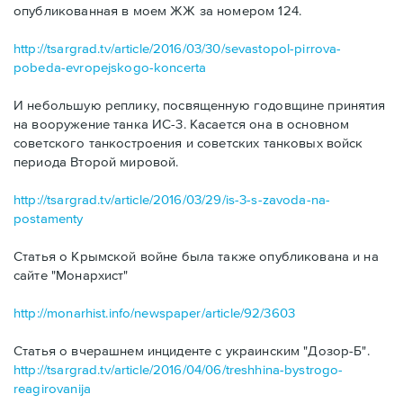
опубликованная в моем ЖЖ за номером 124.
http://tsargrad.tv/article/2016/03/30/sevastopol-pirrova-
pobeda-evropejskogo-koncerta
И небольшую реплику, посвященную годовщине принятия
на вооружение танка ИС-3. Касается она в основном
советского танкостроения и советских танковых войск
периода Второй мировой.
http://tsargrad.tv/article/2016/03/29/is-3-s-zavoda-na-
postamenty
Статья о Крымской войне была также опубликована и на
сайте "Монархист"
http://monarhist.info/newspaper/article/92/3603
Статья о вчерашнем инциденте с украинским "Дозор-Б".
http://tsargrad.tv/article/2016/04/06/treshhina-bystrogo-
reagirovanija