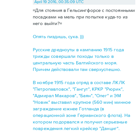
April 19 2016, 00:35:09 UTC
=Для стояния в Гельсингфорсе с постоянными
посадками на мель при попытке куда-то из
него выйти?=
Опять пиздишь, сука. )))
Русские дредноуты в кампанию 1915 года
трижды совершали походы только в
центральную часть Балтийского моря.
Причем действовали там сверхуспешно.
В ноябре 1915 года отряд в составе ЛКЛК
"Петропавловск", "Гангут", КРКР "Рюрик",
"Адмирал Макаров", "Баян", "Олег" и ЭМ
"Новик" выставил крупное (560 мин) минное
заграждение южнее Готланда (в
операционной зоне Германского флота). На
котором подорвался и получил серьезные
повреждения легкий крейсер "Данциг".