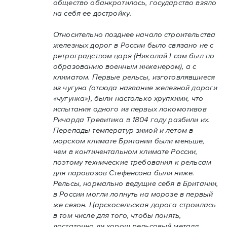
общество обанкротилось, государство взяло
на себя ее достройку.
Относительно позднее начало строительства
железных дорог в России было связано не с
ретроградством царя (Николай I сам был по
образованию военным инженером), а с
климатом. Первые рельсы, изготовлявшиеся
из чугуна (отсюда название железной дороги
«чугунка»), были настолько хрупкими, что
испытания одного из первых локомотивов
Ричарда Тревитика в 1804 году разбили их.
Перепады температур зимой и летом в
морском климате Британии были меньше,
чем в континентальном климате России,
поэтому технические требования к рельсам
для паровозов Стефенсона были ниже.
Рельсы, нормально ведущие себя в Британии,
в России могли лопнуть на морозе в первый
же сезон. Царскосельская дорога строилась
в том числе для того, чтобы понять,
достаточно ли хорош рельсовый металл