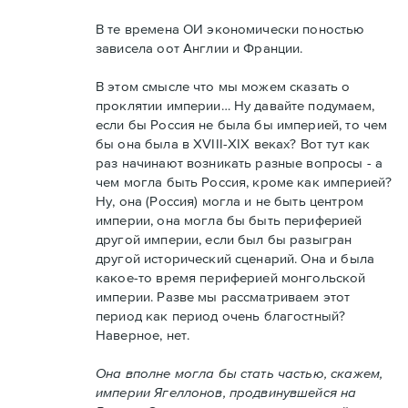
В те времена ОИ экономически поностью
зависела оот Англии и Франции.
В этом смысле что мы можем сказать о
проклятии империи… Ну давайте подумаем,
если бы Россия не была бы империей, то чем
бы она была в XVIII-XIX веках? Вот тут как
раз начинают возникать разные вопросы - а
чем могла быть Россия, кроме как империей?
Ну, она (Россия) могла и не быть центром
империи, она могла бы быть периферией
другой империи, если был бы разыгран
другой исторический сценарий. Она и была
какое-то время периферией монгольской
империи. Разве мы рассматриваем этот
период как период очень благостный?
Наверное, нет.
Она вполне могла бы стать частью, скажем,
империи Ягеллонов, продвинувшейся на