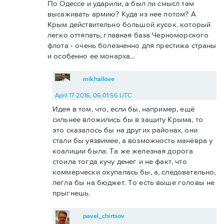
По Одессе и ударили, а был ли смысл там
высаживать армию? Куда из нее потом? А
Крым действительно большой кусок. который
легко оттяпать, главная база Черноморского
флота - очень болезненно для престижа страны
и особенно ее монарха...
mikhailove
April 17 2016, 06:01:56 UTC
Идея в том, что, если бы, например, ещё
сильнее вложились бы в защиту Крыма, то
это сказалось бы на других районах, они
стали бы уязвимее, а возможность манёвра у
коалиции была. Та же железная дорога
стоила тогда кучу денег и не факт, что
коммерчески окупалась бы, а, следовательно,
легла бы на бюджет. То есть выше головы не
прыгнешь.
pavel_chirtsov