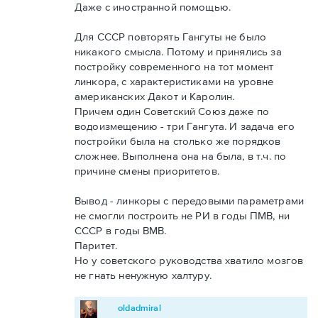
Даже с иностранной помощью.
Для СССР повторять Гангуты не было
никакого смысла. Потому и принялись за
постройку современного на тот момент
линкора, с характеристиками на уровне
американских Дакот и Каролин.
Причем один Советский Союз даже по
водоизмещению - три Гангута. И задача его
постройки была на столько же порядков
сложнее. Выполнена она на была, в т.ч. по
причине смены приоритетов.
Вывод - линкоры с передовыми параметрами
не смогли построить не РИ в годы ПМВ, ни
СССР в годы ВМВ.
Паритет.
Но у советского руководства хватило мозгов
не гнать ненужную халтуру.
oldadmiral