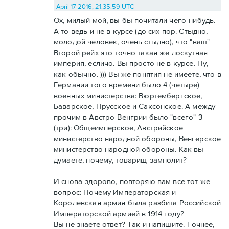
April 17 2016, 21:35:59 UTC
Ох, милый мой, вы бы почитали чего-нибудь.
А то ведь и не в курсе (до сих пор. Стыдно,
молодой человек, очень стыдно), что "ваш"
Второй рейх это точно такая же лоскутная
империя, есличо. Вы просто не в курсе. Ну,
как обычно. ))) Вы же понятия не имеете, что в
Германии того времени было 4 (четыре)
военных министерства: Вюртембергское,
Баварское, Прусское и Саксонское. А между
прочим в Австро-Венгрии было "всего" 3
(три): Общеимперское, Австрийское
министерство народной обороны, Венгерское
министерство народной обороны. Как вы
думаете, почему, товарищ-замполит?
И снова-здорово, повторяю вам все тот же
вопрос: Почему Императорская и
Королевская армия была разбита Российской
Императорской армией в 1914 году?
Вы не знаете ответ? Так и напишите. Точнее,