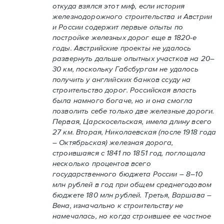
откуда взялся этот миф, если история
железнодорожного строительства и Австрии
и России содержит первые опыты по
постройке железных дорог еще в 1820-е
годы. Австрийские проекты не удалось
развернуть дальше опытных участков на 20–
30 км, поскольку Габсбургам не удалось
получить у английских банков ссуду на
строительство дорог. Российская власть
была намного богаче, но и она смогла
позволить себе только две железные дороги.
Первая, Царскосельская, имела длину всего
27 км. Вторая, Николаевская (после 1918 года
– Октябрьская) железная дорога,
строившаяся с 1841 по 1851 год, поглощала
несколько процентов всего
государственного бюджета России – 8–10
млн рублей в год при общем среднегодовом
бюджете 180 млн рублей. Третья, Варшава –
Вена, изначально к строительству не
намечалась, но когда строившее ее частное