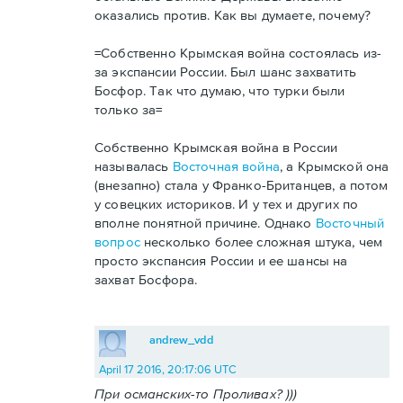
оказались против. Как вы думаете, почему?
=Собственно Крымская война состоялась из-
за экспансии России. Был шанс захватить
Босфор. Так что думаю, что турки были
только за=
Собственно Крымская война в России
называлась
Восточная война
, а Крымской она
(внезапно) стала у Франко-Британцев, а потом
у совецких историков. И у тех и других по
вполне понятной причине. Однако
Восточный
вопрос
несколько более сложная штука, чем
просто экспансия России и ее шансы на
захват Босфора.
andrew_vdd
April 17 2016, 20:17:06 UTC
При османских-то Проливах? )))