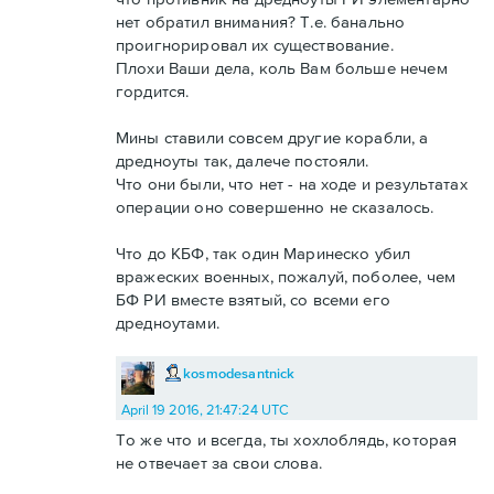
нет обратил внимания? Т.е. банально
проигнорировал их существование.
Плохи Ваши дела, коль Вам больше нечем
гордится.
Мины ставили совсем другие корабли, а
дредноуты так, далече постояли.
Что они были, что нет - на ходе и результатах
операции оно совершенно не сказалось.
Что до КБФ, так один Маринеско убил
вражеских военных, пожалуй, поболее, чем
БФ РИ вместе взятый, со всеми его
дредноутами.
kosmodesantnick
April 19 2016, 21:47:24 UTC
То же что и всегда, ты хохлоблядь, которая
не отвечает за свои слова.