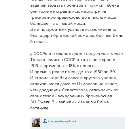
задачей захвата проливов и поимки Гебена
они тоже не справились, несмотря на
трехкратное превосходство в числе и еще
большее - в огневой мощи.
Да и построить их удалось исключительно
благодаря британской помощи, без нее было
б никак.
у СССРа и в мирное время получалось плохо
Только начинал СССР отнюдь не с уровня
1913, а примерно с 18% от оного.
И время в реале имел где-то с 1930 по 39.
И строил корабли совсем другого уровня,
отличавшиеся даже от Измаилов не менее,
чем дредноуты Севастополь отличались от
своих тезок - эскадренных броненосцев.
ЗЫ Ежели Вы забыли - Измаилы РИ не
потянула.
kosmodesantnick