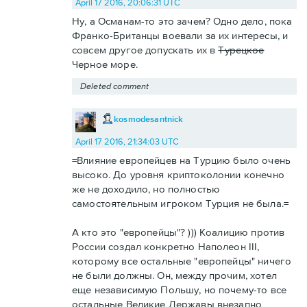
April 17 2016, 20:06:31 UTC
Ну, а Османам-то это зачем? Одно дело, пока
Франко-Британцы воевали за их интересы, и
совсем другое допускать их в
Турецкое
Черное море.
Deleted comment
kosmodesantnick
April 17 2016, 21:34:03 UTC
=Влияние европейцев на Турцию было очень
высоко. До уровня криптоколонии конечно
же не доходило, но полностью
самостоятельным игроком Турция не была.=
А кто это "европейцы"? ))) Коалицию против
России создал конкретно Наполеон III,
которому все остальные "европейцы" ничего
не были должны. Он, между прочим, хотел
еще независимую Польшу, но почему-то все
остальные Великие Державы внезапно