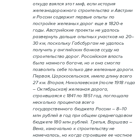
откуда взялся этот миф, если история
железнодорожного строительства и Австрии
и России содержит первые опыты по
постройке железных дорог еще в 1820-е
годы. Австрийские проекты не удалось
развернуть дальше опытных участков на 20–
30 км, поскольку Габсбургам не удалось
получить у английских банков ссуду на
строительство дорог. Российская власть
была намного богаче, но и она смогла
позволить себе только две железные дороги.
Первая, Царскосельская, имела длину всего
27 км. Вторая, Николаевская (после 1918 года
– Октябрьская) железная дорога,
строившаяся с 1841 по 1851 год, поглощала
несколько процентов всего
государственного бюджета России – 8–10
млн рублей в год при общем среднегодовом
бюджете 180 млн рублей. Третья, Варшава –
Вена, изначально к строительству не
намечалась, но когда строившее ее частное