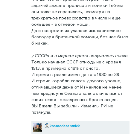
задачей захвата проливов и поимки Гебена
они тоже не справились, несмотря на
трехкратное превосходство в числе и еще
большее - в огневой мощи.
Да и построить их удалось исключительно
благодаря британской помощи, без нее было
б никак.
у СССРа и в мирное время получалось плохо
Только начинал СССР отнюдь не с уровня
1913, а примерно с 18% от оного.
И время в реале имел где-то с 1930 по 39.
И строил корабли совсем другого уровня,
отличавшиеся даже от Измаилов не менее,
чем дредноуты Севастополь отличались от
своих тезок - эскадренных броненосцев.
ЗЫ Ежели Вы забыли - Измаилы РИ не
потянула.
kosmodesantnick