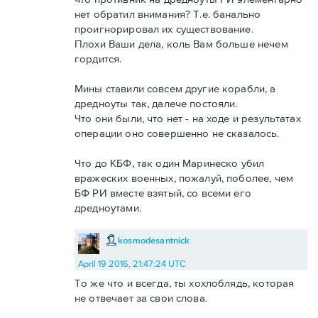
нет обратил внимания? Т.е. банально
проигнорировал их существование.
Плохи Ваши дела, коль Вам больше нечем
гордится.
Мины ставили совсем другие корабли, а
дредноуты так, далече постояли.
Что они были, что нет - на ходе и результатах
операции оно совершенно не сказалось.
Что до КБФ, так один Маринеско убил
вражеских военных, пожалуй, поболее, чем
БФ РИ вместе взятый, со всеми его
дредноутами.
kosmodesantnick
April 19 2016, 21:47:24 UTC
То же что и всегда, ты хохлоблядь, которая
не отвечает за свои слова.