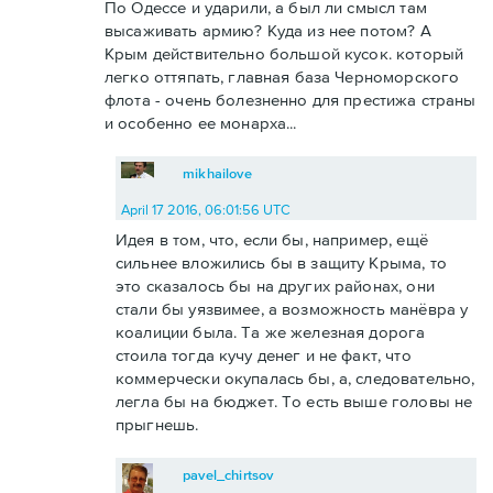
По Одессе и ударили, а был ли смысл там
высаживать армию? Куда из нее потом? А
Крым действительно большой кусок. который
легко оттяпать, главная база Черноморского
флота - очень болезненно для престижа страны
и особенно ее монарха...
mikhailove
April 17 2016, 06:01:56 UTC
Идея в том, что, если бы, например, ещё
сильнее вложились бы в защиту Крыма, то
это сказалось бы на других районах, они
стали бы уязвимее, а возможность манёвра у
коалиции была. Та же железная дорога
стоила тогда кучу денег и не факт, что
коммерчески окупалась бы, а, следовательно,
легла бы на бюджет. То есть выше головы не
прыгнешь.
pavel_chirtsov