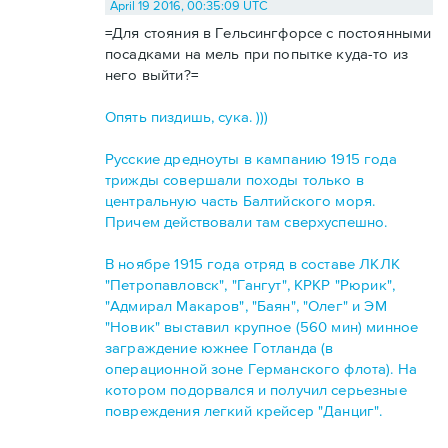
April 19 2016, 00:35:09 UTC
=Для стояния в Гельсингфорсе с постоянными
посадками на мель при попытке куда-то из
него выйти?=
Опять пиздишь, сука. )))
Русские дредноуты в кампанию 1915 года
трижды совершали походы только в
центральную часть Балтийского моря.
Причем действовали там сверхуспешно.
В ноябре 1915 года отряд в составе ЛКЛК
"Петропавловск", "Гангут", КРКР "Рюрик",
"Адмирал Макаров", "Баян", "Олег" и ЭМ
"Новик" выставил крупное (560 мин) минное
заграждение южнее Готланда (в
операционной зоне Германского флота). На
котором подорвался и получил серьезные
повреждения легкий крейсер "Данциг".