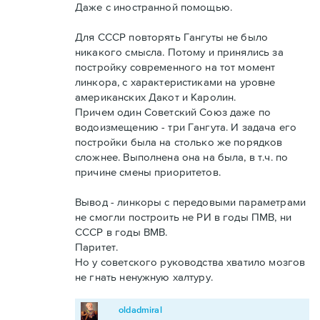
Даже с иностранной помощью.
Для СССР повторять Гангуты не было
никакого смысла. Потому и принялись за
постройку современного на тот момент
линкора, с характеристиками на уровне
американских Дакот и Каролин.
Причем один Советский Союз даже по
водоизмещению - три Гангута. И задача его
постройки была на столько же порядков
сложнее. Выполнена она на была, в т.ч. по
причине смены приоритетов.
Вывод - линкоры с передовыми параметрами
не смогли построить не РИ в годы ПМВ, ни
СССР в годы ВМВ.
Паритет.
Но у советского руководства хватило мозгов
не гнать ненужную халтуру.
oldadmiral