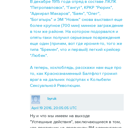
В декабре 1915 года отряд в составе ЛКЛК
"Петропавловск", "Гангут", КРКР "Рюрик",
"Адмирал Макаров", "Баян", "Олег",
"Богатырь" и ЭМ "Новик" снова выставил еще
более крупное (700 мин) минное заграждение
в том же районе. На котором подорвался и
опять-таки получил серьезные повреждения
еще один (причем, вот где ирония-то, того же
типа "Бремен", что и первый) легкий крейсер
"Любек".
А теперь, хохлоблядь, расскажи нам еще про
то, как Краснознаменный Балтфлот громил
врага на дальних подступах к Колыбели
Сексуальной Революции.
byruk
April 19 2016, 20:05:05 UTC
Ну и что мы имеем на выходе
"Успешные действия", заключающиеся в том,
что противник на дредноуты РИ элементарно