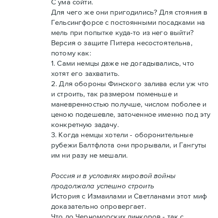
С ума сойти.
Для чего же они пригодились? Для стояния в
Гельсингфорсе с постоянными посадками на
мель при попытке куда-то из него выйти?
Версия о защите Питера несостоятельна,
потому как:
1. Сами немцы даже не догадывались, что
хотят его захватить.
2. Для обороны Финского залива если уж что
и строить, так размером поменьше и
маневренностью получше, числом поболее и
ценою подешевле, заточенное именно под эту
конкретную задачу.
3. Когда немцы хотели - оборонительные
рубежи Балтфлота они прорывали, и Гангуты
им ни разу не мешали.
Россия и в условиях мировой войны
продолжала успешно строить
История с Измаилами и Светланами этот миф
доказательно опровергает.
Что до Черноморских линкоров - так с