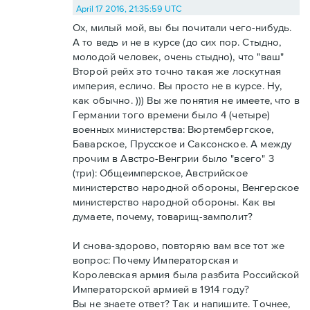
April 17 2016, 21:35:59 UTC
Ох, милый мой, вы бы почитали чего-нибудь.
А то ведь и не в курсе (до сих пор. Стыдно,
молодой человек, очень стыдно), что "ваш"
Второй рейх это точно такая же лоскутная
империя, есличо. Вы просто не в курсе. Ну,
как обычно. ))) Вы же понятия не имеете, что в
Германии того времени было 4 (четыре)
военных министерства: Вюртембергское,
Баварское, Прусское и Саксонское. А между
прочим в Австро-Венгрии было "всего" 3
(три): Общеимперское, Австрийское
министерство народной обороны, Венгерское
министерство народной обороны. Как вы
думаете, почему, товарищ-замполит?
И снова-здорово, повторяю вам все тот же
вопрос: Почему Императорская и
Королевская армия была разбита Российской
Императорской армией в 1914 году?
Вы не знаете ответ? Так и напишите. Точнее,