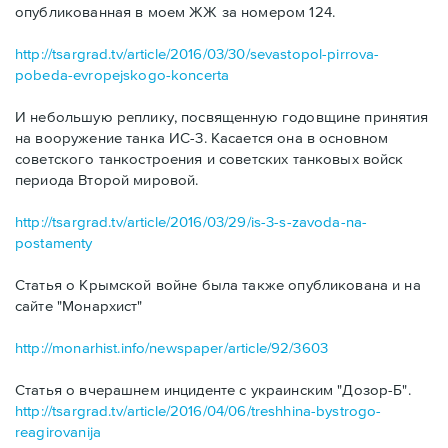
опубликованная в моем ЖЖ за номером 124.
http://tsargrad.tv/article/2016/03/30/sevastopol-pirrova-
pobeda-evropejskogo-koncerta
И небольшую реплику, посвященную годовщине принятия
на вооружение танка ИС-3. Касается она в основном
советского танкостроения и советских танковых войск
периода Второй мировой.
http://tsargrad.tv/article/2016/03/29/is-3-s-zavoda-na-
postamenty
Статья о Крымской войне была также опубликована и на
сайте "Монархист"
http://monarhist.info/newspaper/article/92/3603
Статья о вчерашнем инциденте с украинским "Дозор-Б".
http://tsargrad.tv/article/2016/04/06/treshhina-bystrogo-
reagirovanija