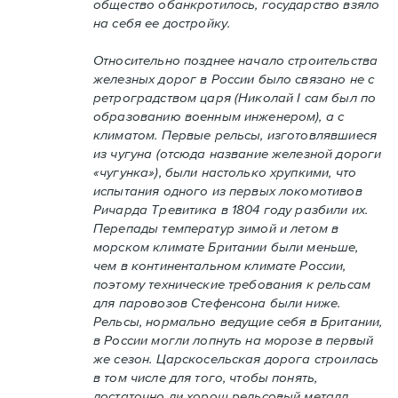
общество обанкротилось, государство взяло
на себя ее достройку.
Относительно позднее начало строительства
железных дорог в России было связано не с
ретроградством царя (Николай I сам был по
образованию военным инженером), а с
климатом. Первые рельсы, изготовлявшиеся
из чугуна (отсюда название железной дороги
«чугунка»), были настолько хрупкими, что
испытания одного из первых локомотивов
Ричарда Тревитика в 1804 году разбили их.
Перепады температур зимой и летом в
морском климате Британии были меньше,
чем в континентальном климате России,
поэтому технические требования к рельсам
для паровозов Стефенсона были ниже.
Рельсы, нормально ведущие себя в Британии,
в России могли лопнуть на морозе в первый
же сезон. Царскосельская дорога строилась
в том числе для того, чтобы понять,
достаточно ли хорош рельсовый металл