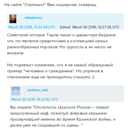
На сайте "Сталинист" Вам кошернее, товарищ.
oldadmiral
March 30 2016, 13:22:44 UTC
Edited: March 30 2016, 13:27:36 UTC
Советский историк Тарле писал о директоре Баррасе,
что тот являлся средоточием и коллекцией самых
разнообразных пороков. Но трусость в их число не
входила.
Не подлежит сомнению, что я не самый образцовый
пример "человека и гражданина". Но упреков в
сталинизме еще не приходилось слышать :).
andrew_vdd
March 30 2016, 14:24:42 UTC
Вы пишете
"Отсталость Царской России – самый
замусоленный миф, пожалуй, впервые серьезно
прозвучавший именно во время Крымской войны, и
далее уже не сходивший со сцены. "