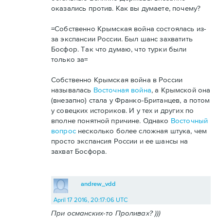
оказались против. Как вы думаете, почему?
=Собственно Крымская война состоялась из-
за экспансии России. Был шанс захватить
Босфор. Так что думаю, что турки были
только за=
Собственно Крымская война в России
называлась
Восточная война
, а Крымской она
(внезапно) стала у Франко-Британцев, а потом
у совецких историков. И у тех и других по
вполне понятной причине. Однако
Восточный
вопрос
несколько более сложная штука, чем
просто экспансия России и ее шансы на
захват Босфора.
andrew_vdd
April 17 2016, 20:17:06 UTC
При османских-то Проливах? )))