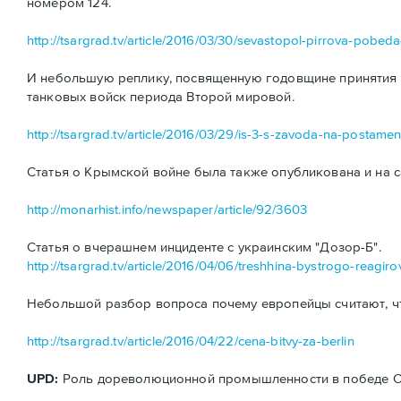
номером 124.
http://tsargrad.tv/article/2016/03/30/sevastopol-pirrova-pobe
И небольшую реплику, посвященную годовщине принятия н
танковых войск периода Второй мировой.
http://tsargrad.tv/article/2016/03/29/is-3-s-zavoda-na-postamen
Статья о Крымской войне была также опубликована и на с
http://monarhist.info/newspaper/article/92/3603
Статья о вчерашнем инциденте с украинским "Дозор-Б".
http://tsargrad.tv/article/2016/04/06/treshhina-bystrogo-reagiro
Небольшой разбор вопроса почему европейцы считают, ч
http://tsargrad.tv/article/2016/04/22/cena-bitvy-za-berlin
UPD:
Роль дореволюционной промышленности в победе ССС