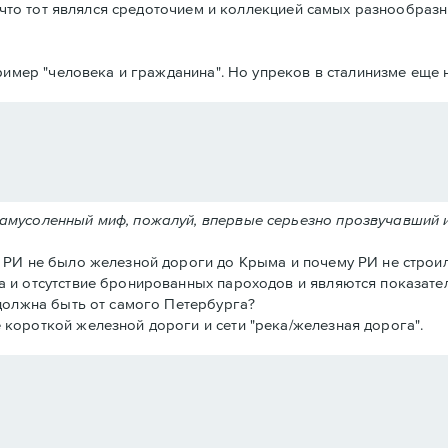
что тот являлся средоточием и коллекцией самых разнообразн
имер "человека и гражданина". Но упреков в сталинизме еще н
замусоленный миф, пожалуй, впервые серьезно прозвучавший 
в РИ не было железной дороги до Крыма и почему РИ не строил
а и отсутствие бронированных пароходов и являются показател
 должна быть от самого Петербурга?
 короткой железной дороги и сети "река/железная дорога".