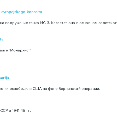
da-evropejskogo-koncerta
а вооружение танка ИС-3. Касается она в основном советског
ty
айте "Монархист"
vanija
то их освободили США на фоне Берлинской операции.
Р в 1941-45 гг.