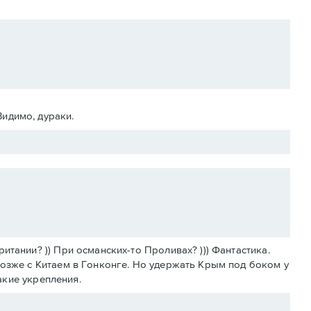
Видимо, дураки.
тании? )) При османских-то Проливах? ))) Фантастика.
позже с Китаем в Гонконге. Но удержать Крым под боком у
какие укрепления.