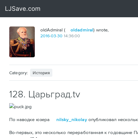
oldAdmiral (
oldadmiral
) wrote,
2016
-
03
-
30
14:36:00
Category:
История
128. Царьград.tv
По наводке юзера
nilsky_nikolay
опубликовал несколько
Во-первых, это несколько переработанная к годовщине 