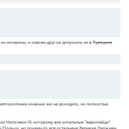
их интересы, и совсем другое допускать их в
Турецкое
риптоколонии конечно же не доходило, но полностью
тно Наполеон III, которому все остальные "европейцы"
ю Польшу, но почему-то все остальные Великие Державы