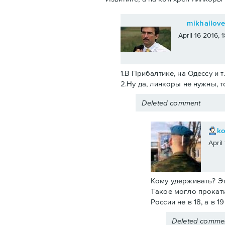
mikhailov
April 16 2016,
1.В Прибалтике, на Одессу и т
2.Ну да, линкоры не нужны, т
Deleted comment
k
April
Кому удерживать? Эт
Такое могло прокати
России не в 18, а в 
Deleted comme