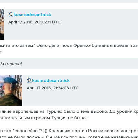
kosmodesantnick
April 17 2016, 20:06:31 UTC
ам-то это зачем? Одно дело, пока Франко-Британцы воевали за 
.
ed comment
kosmodesantnick
April 17 2016, 21:34:03 UTC
ияние европейцев на Турцию было очень высоко. До уровня к
остоятельным игроком Турция не была.=
то это "европейцы"? ))) Коалицию против России создал конкре
его не были должны. Он, между прочим, хотел еще независиму