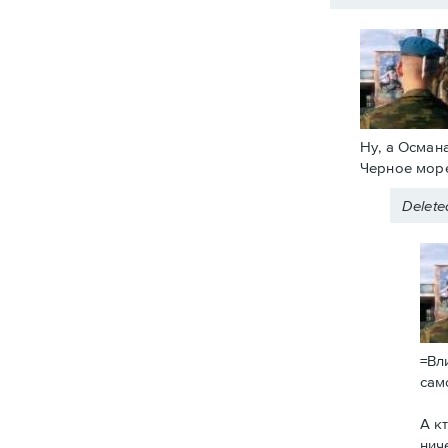
Ну, а Осман
Черное море
Delet
=Вл
сам
А к
нич