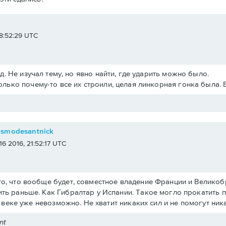
e
 18:52:29 UTC
.д. Не изучал тему, но явно найти, где ударить можно было.
олько почему-то все их строили, целая линкорная гонка была. 
osmodesantnick
 16 2016, 21:52:17 UTC
о, что вообще будет, совместное владение Франции и Великобри
ть раньше. Как Гибралтар у Испании. Такое могло прокатить 
19 веке уже невозможно. Не хватит никаких сил и не помогут ни
nt