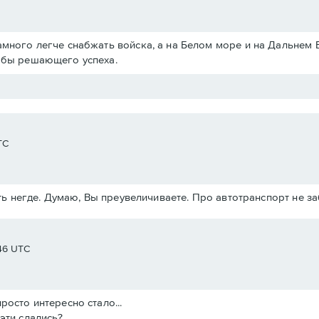
амного легче снабжать войска, а на Белом море и на Дальнем 
ь бы решающего успеха.
TC
ь негде. Думаю, Вы преувеличиваете. Про автотранспорт не з
:46 UTC
росто интересно стало...
эти сдались?