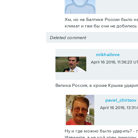
Хм, но на Балтике России было н
климат и там бы они не добилис
Deleted comment
mikhailove
April 16 2016, 11:36:23 U
Велика Россия, а кроме Крыма ударит
pavel_chirtsov
April 16 2016, 13:31
Ну и где можно было ударить? - п
Извините, а на кой хрен линкоры 