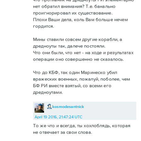
нет обратил внимания? Т.е. банально
проигнорировал их существование.
Плохи Ваши дела, коль Вам больше нечем
гордится.
Мины ставили совсем другие корабли, а
дредноуты так, далече постояли.
Что они были, что нет - на ходе и результатах
операции оно совершенно не сказалось.
Что до КБФ, так один Маринеско убил
вражеских военных, пожалуй, поболее, чем
БФ РИ вместе взятый, со всеми его
дредноутами.
kosmodesantnick
April 19 2016, 21:47:24 UTC
То же что и всегда, ты хохлоблядь, которая
не отвечает за свои слова.