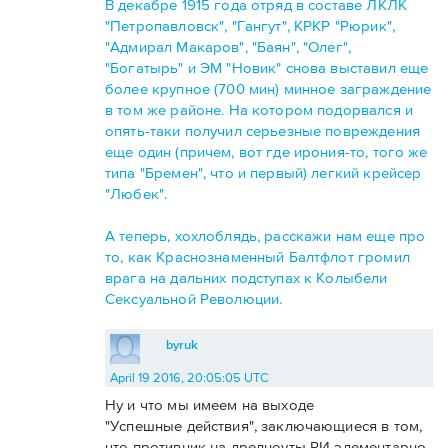
В декабре 1915 года отряд в составе ЛКЛК
"Петропавловск", "Гангут", КРКР "Рюрик",
"Адмирал Макаров", "Баян", "Олег",
"Богатырь" и ЭМ "Новик" снова выставил еще
более крупное (700 мин) минное заграждение
в том же районе. На котором подорвался и
опять-таки получил серьезные повреждения
еще один (причем, вот где ирония-то, того же
типа "Бремен", что и первый) легкий крейсер
"Любек".
А теперь, хохлоблядь, расскажи нам еще про
то, как Краснознаменный Балтфлот громил
врага на дальних подступах к Колыбели
Сексуальной Революции.
byruk
April 19 2016, 20:05:05 UTC
Ну и что мы имеем на выходе
"Успешные действия", заключающиеся в том,
что противник на дредноуты РИ элементарно