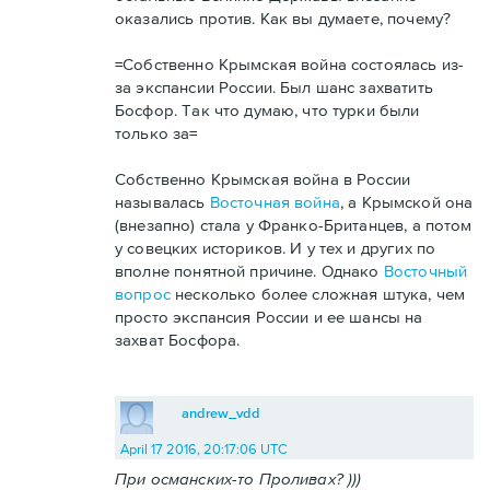
оказались против. Как вы думаете, почему?
=Собственно Крымская война состоялась из-
за экспансии России. Был шанс захватить
Босфор. Так что думаю, что турки были
только за=
Собственно Крымская война в России
называлась
Восточная война
, а Крымской она
(внезапно) стала у Франко-Британцев, а потом
у совецких историков. И у тех и других по
вполне понятной причине. Однако
Восточный
вопрос
несколько более сложная штука, чем
просто экспансия России и ее шансы на
захват Босфора.
andrew_vdd
April 17 2016, 20:17:06 UTC
При османских-то Проливах? )))