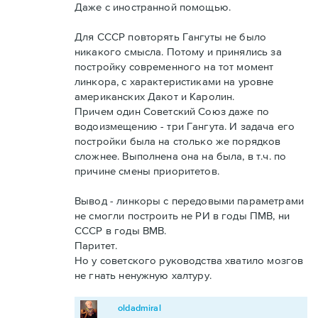
Даже с иностранной помощью.
Для СССР повторять Гангуты не было
никакого смысла. Потому и принялись за
постройку современного на тот момент
линкора, с характеристиками на уровне
американских Дакот и Каролин.
Причем один Советский Союз даже по
водоизмещению - три Гангута. И задача его
постройки была на столько же порядков
сложнее. Выполнена она на была, в т.ч. по
причине смены приоритетов.
Вывод - линкоры с передовыми параметрами
не смогли построить не РИ в годы ПМВ, ни
СССР в годы ВМВ.
Паритет.
Но у советского руководства хватило мозгов
не гнать ненужную халтуру.
oldadmiral