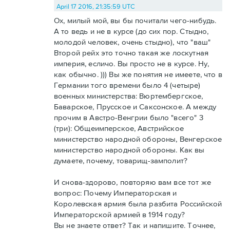
April 17 2016, 21:35:59 UTC
Ох, милый мой, вы бы почитали чего-нибудь.
А то ведь и не в курсе (до сих пор. Стыдно,
молодой человек, очень стыдно), что "ваш"
Второй рейх это точно такая же лоскутная
империя, есличо. Вы просто не в курсе. Ну,
как обычно. ))) Вы же понятия не имеете, что в
Германии того времени было 4 (четыре)
военных министерства: Вюртембергское,
Баварское, Прусское и Саксонское. А между
прочим в Австро-Венгрии было "всего" 3
(три): Общеимперское, Австрийское
министерство народной обороны, Венгерское
министерство народной обороны. Как вы
думаете, почему, товарищ-замполит?
И снова-здорово, повторяю вам все тот же
вопрос: Почему Императорская и
Королевская армия была разбита Российской
Императорской армией в 1914 году?
Вы не знаете ответ? Так и напишите. Точнее,