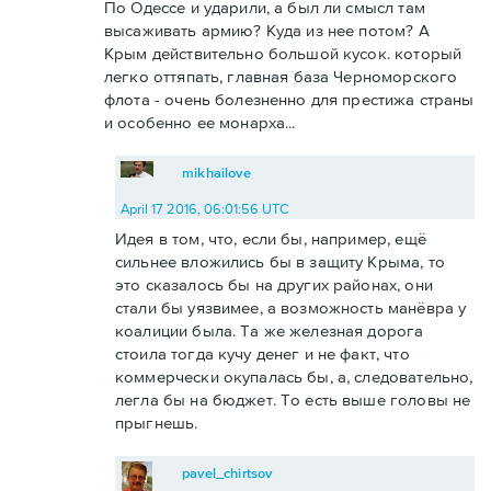
По Одессе и ударили, а был ли смысл там
высаживать армию? Куда из нее потом? А
Крым действительно большой кусок. который
легко оттяпать, главная база Черноморского
флота - очень болезненно для престижа страны
и особенно ее монарха...
mikhailove
April 17 2016, 06:01:56 UTC
Идея в том, что, если бы, например, ещё
сильнее вложились бы в защиту Крыма, то
это сказалось бы на других районах, они
стали бы уязвимее, а возможность манёвра у
коалиции была. Та же железная дорога
стоила тогда кучу денег и не факт, что
коммерчески окупалась бы, а, следовательно,
легла бы на бюджет. То есть выше головы не
прыгнешь.
pavel_chirtsov