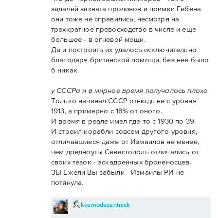
задачей захвата проливов и поимки Гебена
они тоже не справились, несмотря на
трехкратное превосходство в числе и еще
большее - в огневой мощи.
Да и построить их удалось исключительно
благодаря британской помощи, без нее было
б никак.
у СССРа и в мирное время получалось плохо
Только начинал СССР отнюдь не с уровня
1913, а примерно с 18% от оного.
И время в реале имел где-то с 1930 по 39.
И строил корабли совсем другого уровня,
отличавшиеся даже от Измаилов не менее,
чем дредноуты Севастополь отличались от
своих тезок - эскадренных броненосцев.
ЗЫ Ежели Вы забыли - Измаилы РИ не
потянула.
kosmodesantnick