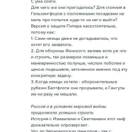
С ума сойти.
Для чего же они пригодились? Для стояния в
Гельсингфорсе с постоянными посадками на
мель при попытке куда-то из него выйти?
Версия о защите Питера несостоятельна,
потому как:
1. Сами немцы даже не догадывались, что
хотят его захватить.
2. Для обороны Финского залива если уж что
и строить, так размером поменьше и
маневренностью получше, числом поболее и
ценою подешевле, заточенное именно под эту
конкретную задачу.
3. Когда немцы хотели - оборонительные
рубежи Балтфлота они прорывали, и Гангуты
им ни разу не мешали.
Россия и в условиях мировой войны
продолжала успешно строить
История с Измаилами и Светланами этот миф
доказательно опровергает.
Что до Черноморских линкоров - так с