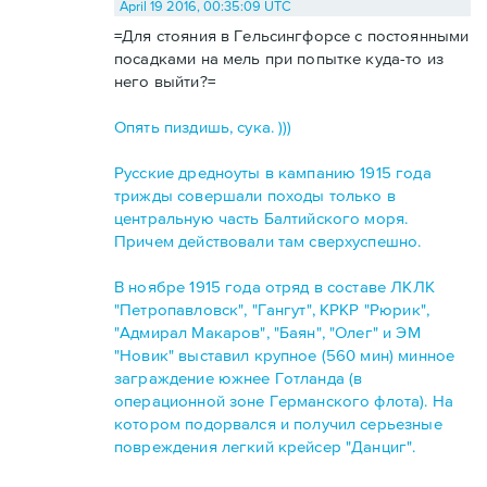
April 19 2016, 00:35:09 UTC
=Для стояния в Гельсингфорсе с постоянными
посадками на мель при попытке куда-то из
него выйти?=
Опять пиздишь, сука. )))
Русские дредноуты в кампанию 1915 года
трижды совершали походы только в
центральную часть Балтийского моря.
Причем действовали там сверхуспешно.
В ноябре 1915 года отряд в составе ЛКЛК
"Петропавловск", "Гангут", КРКР "Рюрик",
"Адмирал Макаров", "Баян", "Олег" и ЭМ
"Новик" выставил крупное (560 мин) минное
заграждение южнее Готланда (в
операционной зоне Германского флота). На
котором подорвался и получил серьезные
повреждения легкий крейсер "Данциг".