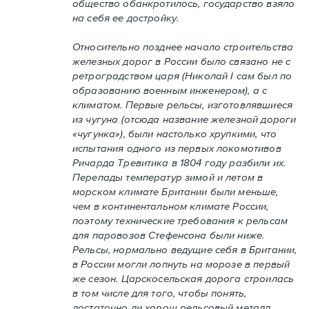
общество обанкротилось, государство взяло
на себя ее достройку.
Относительно позднее начало строительства
железных дорог в России было связано не с
ретроградством царя (Николай I сам был по
образованию военным инженером), а с
климатом. Первые рельсы, изготовлявшиеся
из чугуна (отсюда название железной дороги
«чугунка»), были настолько хрупкими, что
испытания одного из первых локомотивов
Ричарда Тревитика в 1804 году разбили их.
Перепады температур зимой и летом в
морском климате Британии были меньше,
чем в континентальном климате России,
поэтому технические требования к рельсам
для паровозов Стефенсона были ниже.
Рельсы, нормально ведущие себя в Британии,
в России могли лопнуть на морозе в первый
же сезон. Царскосельская дорога строилась
в том числе для того, чтобы понять,
достаточно ли хорош рельсовый металл