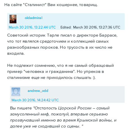
На сайте "Сталинист" Вам кошернее, товарищ.
oldadmiral
March 30 2016, 13:22:44 UTC
Edited: March 30 2016, 13:27:36 UTC
Советский историк Тарле писал о директоре Баррасе,
что тот являлся средоточием и коллекцией самых
разнообразных пороков. Но трусость в их число не
входила.
Не подлежит сомнению, что я не самый образцовый
пример "человека и гражданина". Но упреков в
сталинизме еще не приходилось слышать :).
andrew_vdd
March 30 2016, 14:24:42 UTC
Вы пишете
"Отсталость Царской России – самый
замусоленный миф, пожалуй, впервые серьезно
прозвучавший именно во время Крымской войны, и
далее уже не сходивший со сцены. "