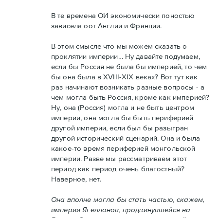
В те времена ОИ экономически поностью
зависела оот Англии и Франции.
В этом смысле что мы можем сказать о
проклятии империи… Ну давайте подумаем,
если бы Россия не была бы империей, то чем
бы она была в XVIII-XIX веках? Вот тут как
раз начинают возникать разные вопросы - а
чем могла быть Россия, кроме как империей?
Ну, она (Россия) могла и не быть центром
империи, она могла бы быть периферией
другой империи, если был бы разыгран
другой исторический сценарий. Она и была
какое-то время периферией монгольской
империи. Разве мы рассматриваем этот
период как период очень благостный?
Наверное, нет.
Она вполне могла бы стать частью, скажем,
империи Ягеллонов, продвинувшейся на