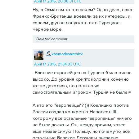
April 17 2016, 20:06:31 UTC
Ну, а Османам-то это зачем? Одно дело, пока
Франко-Британцы воевали за их интересы, и
совсем другое допускать их в
Турецкое
Черное море.
Deleted comment
kosmodesantnick
April 17 2016, 21:34:03 UTC
=Влияние европейцев на Турцию было очень
высоко. До уровня криптоколонии конечно
же не доходило, но полностью
самостоятельным игроком Турция не была.=
А кто это "европейцы"? ))) Коалицию против
России создал конкретно Наполеон III,
которому все остальные "европейцы" ничего
не были должны. Он, между прочим, хотел
еще независимую Польшу, но почему-то все
остальные Великие Державы внезапно