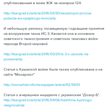
опубликованная в моем ЖЖ за номером 124.
http://tsargrad.tv/article/2016/03/30/sevastopol-pirrova-
pobeda-evropejskogo-koncerta
И небольшую реплику, посвященную годовщине принятия
на вооружение танка ИС-3. Касается она в основном
советского танкостроения и советских танковых войск
периода Второй мировой.
http://tsargrad.tv/article/2016/03/29/is-3-s-zavoda-na-
postamenty
Статья о Крымской войне была также опубликована и на
сайте "Монархист"
http://monarhist.info/newspaper/article/92/3603
Статья о вчерашнем инциденте с украинским "Дозор-Б".
http://tsargrad.tv/article/2016/04/06/treshhina-bystrogo-
reagirovanija