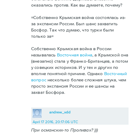
оказались против. Как вы думаете, почему?
=Собственно Крымская война состоялась из-
за экспансии России. Был шанс захватить
Босфор. Так что думаю, что турки были
только за=
Собственно Крымская война в России
называлась
Восточная война
, а Крымской она
(внезапно) стала у Франко-Британцев, а потом
у совецких историков. И у тех и других по
вполне понятной причине. Однако
Восточный
вопрос
несколько более сложная штука, чем
просто экспансия России и ее шансы на
захват Босфора.
andrew_vdd
April 17 2016, 20:17:06 UTC
При османских-то Проливах? )))