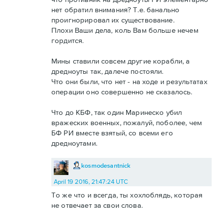
нет обратил внимания? Т.е. банально
проигнорировал их существование.
Плохи Ваши дела, коль Вам больше нечем
гордится.
Мины ставили совсем другие корабли, а
дредноуты так, далече постояли.
Что они были, что нет - на ходе и результатах
операции оно совершенно не сказалось.
Что до КБФ, так один Маринеско убил
вражеских военных, пожалуй, поболее, чем
БФ РИ вместе взятый, со всеми его
дредноутами.
kosmodesantnick
April 19 2016, 21:47:24 UTC
То же что и всегда, ты хохлоблядь, которая
не отвечает за свои слова.