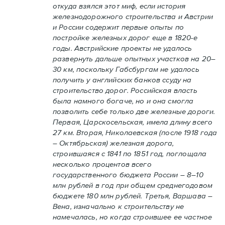
откуда взялся этот миф, если история
железнодорожного строительства и Австрии
и России содержит первые опыты по
постройке железных дорог еще в 1820-е
годы. Австрийские проекты не удалось
развернуть дальше опытных участков на 20–
30 км, поскольку Габсбургам не удалось
получить у английских банков ссуду на
строительство дорог. Российская власть
была намного богаче, но и она смогла
позволить себе только две железные дороги.
Первая, Царскосельская, имела длину всего
27 км. Вторая, Николаевская (после 1918 года
– Октябрьская) железная дорога,
строившаяся с 1841 по 1851 год, поглощала
несколько процентов всего
государственного бюджета России – 8–10
млн рублей в год при общем среднегодовом
бюджете 180 млн рублей. Третья, Варшава –
Вена, изначально к строительству не
намечалась, но когда строившее ее частное