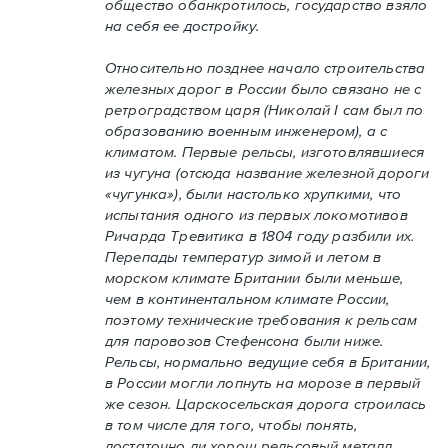
общество обанкротилось, государство взяло
на себя ее достройку.
Относительно позднее начало строительства
железных дорог в России было связано не с
ретроградством царя (Николай I сам был по
образованию военным инженером), а с
климатом. Первые рельсы, изготовлявшиеся
из чугуна (отсюда название железной дороги
«чугунка»), были настолько хрупкими, что
испытания одного из первых локомотивов
Ричарда Тревитика в 1804 году разбили их.
Перепады температур зимой и летом в
морском климате Британии были меньше,
чем в континентальном климате России,
поэтому технические требования к рельсам
для паровозов Стефенсона были ниже.
Рельсы, нормально ведущие себя в Британии,
в России могли лопнуть на морозе в первый
же сезон. Царскосельская дорога строилась
в том числе для того, чтобы понять,
достаточно ли хорош рельсовый металл