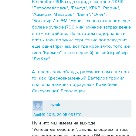
В декабре 1915 года отряд в составе ЛКЛК
"Петропавловск", "Гангут", КРКР "Рюрик",
"Адмирал Макаров", "Баян", "Олег",
"Богатырь" и ЭМ "Новик" снова выставил еще
более крупное (700 мин) минное заграждение
в том же районе. На котором подорвался и
опять-таки получил серьезные повреждения
еще один (причем, вот где ирония-то, того же
типа "Бремен", что и первый) легкий крейсер
"Любек".
А теперь, хохлоблядь, расскажи нам еще про
то, как Краснознаменный Балтфлот громил
врага на дальних подступах к Колыбели
Сексуальной Революции.
byruk
April 19 2016, 20:05:05 UTC
Ну и что мы имеем на выходе
"Успешные действия", заключающиеся в том,
что противник на дредноуты РИ элементарно