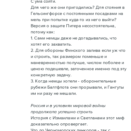
С ума сойти.
Для чего же они пригодились? Для стояния в
Гельсингфорсе с постоянными посадками на
мель при попытке куда-то из него выйти?
Версия о защите Питера несостоятельна,
потому как:
1. Сами немцы даже не догадывались, что
хотят его захватить.
2. Для обороны Финского залива если уж что
и строить, так размером поменьше и
маневренностью получше, числом поболее и
ценою подешевле, заточенное именно под эту
конкретную задачу.
3. Когда немцы хотели - оборонительные
рубежи Балтфлота они прорывали, и Гангуты
им ни разу не мешали.
Россия и в условиях мировой войны
продолжала успешно строить
История с Измаилами и Светланами этот миф
доказательно опровергает.
Что до Черноморских линкоров - так с