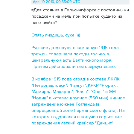
April 19 2016, 00:35:09 UTC
=Для стояния в Гельсингфорсе с постоянными
посадками на мель при попытке куда-то из
него выйти?=
Опять пиздишь, сука. )))
Русские дредноуты в кампанию 1915 года
трижды совершали походы только в
центральную часть Балтийского моря.
Причем действовали там сверхуспешно.
В ноябре 1915 года отряд в составе ЛКЛК
"Петропавловск", "Гангут", КРКР "Рюрик",
"Адмирал Макаров", "Баян", "Олег" и ЭМ
"Новик" выставил крупное (560 мин) минное
заграждение южнее Готланда (в
операционной зоне Германского флота). На
котором подорвался и получил серьезные
повреждения легкий крейсер "Данциг".