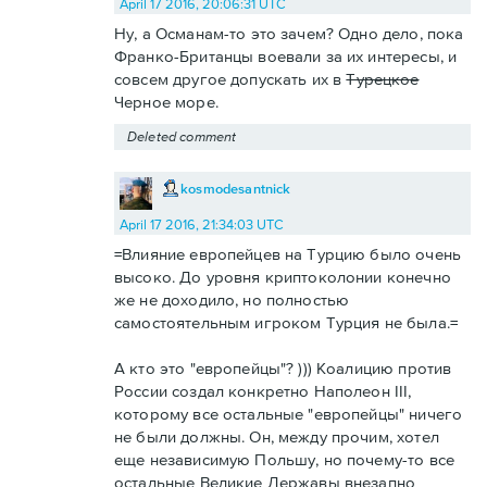
April 17 2016, 20:06:31 UTC
Ну, а Османам-то это зачем? Одно дело, пока
Франко-Британцы воевали за их интересы, и
совсем другое допускать их в
Турецкое
Черное море.
Deleted comment
kosmodesantnick
April 17 2016, 21:34:03 UTC
=Влияние европейцев на Турцию было очень
высоко. До уровня криптоколонии конечно
же не доходило, но полностью
самостоятельным игроком Турция не была.=
А кто это "европейцы"? ))) Коалицию против
России создал конкретно Наполеон III,
которому все остальные "европейцы" ничего
не были должны. Он, между прочим, хотел
еще независимую Польшу, но почему-то все
остальные Великие Державы внезапно