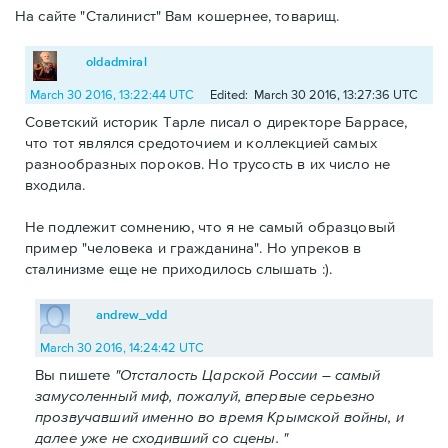
На сайте "Сталинист" Вам кошернее, товарищ.
oldadmiral
March 30 2016, 13:22:44 UTC
Edited: March 30 2016, 13:27:36 UTC
Советский историк Тарле писал о директоре Баррасе,
что тот являлся средоточием и коллекцией самых
разнообразных пороков. Но трусость в их число не
входила.
Не подлежит сомнению, что я не самый образцовый
пример "человека и гражданина". Но упреков в
сталинизме еще не приходилось слышать :).
andrew_vdd
March 30 2016, 14:24:42 UTC
Вы пишете
"Отсталость Царской России – самый
замусоленный миф, пожалуй, впервые серьезно
прозвучавший именно во время Крымской войны, и
далее уже не сходивший со сцены. "