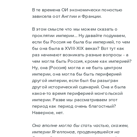
В те времена ОИ экономически поностью
зависела оот Англии и Франции.
В этом смысле что мы можем сказать о
проклятии империи… Ну давайте подумаем,
если бы Россия не была бы империей, то чем
бы она была в XVIII-XIX веках? Вот тут как
раз начинают возникать разные вопросы - а
чем могла быть Россия, кроме как империей?
Ну, она (Россия) могла и не быть центром
империи, она могла бы быть периферией
другой империи, если был бы разыгран
другой исторический сценарий. Она и была
какое-то время периферией монгольской
империи. Разве мы рассматриваем этот
период как период очень благостный?
Наверное, нет.
Она вполне могла бы стать частью, скажем,
империи Ягеллонов, продвинувшейся на