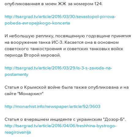
опубликованная в моем ЖЖ за номером 124.
http://tsargrad.tv/article/2016/03/30/sevastopol-pirrova-
pobeda-evropejskogo-koncerta
И небольшую реплику, посвященную годовщине принятия
на вооружение танка ИС-3. Касается она в основном
советского танкостроения и советских танковых войск
периода Второй мировой.
http://tsargrad.tv/article/2016/03/29/is-3-s-zavoda-na-
postamenty
Статья о Крымской войне была также опубликована и на
сайте "Монархист"
http://monarhist.info/newspaper/article/92/3603
Статья о вчерашнем инциденте с украинским "Дозор-Б".
http://tsargrad.tv/article/2016/04/06/treshhina-bystrogo-
reagirovanija