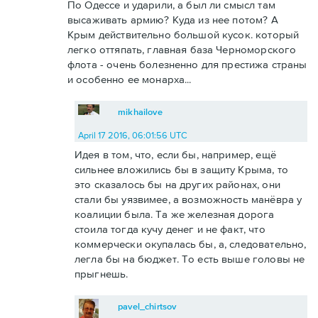
По Одессе и ударили, а был ли смысл там
высаживать армию? Куда из нее потом? А
Крым действительно большой кусок. который
легко оттяпать, главная база Черноморского
флота - очень болезненно для престижа страны
и особенно ее монарха...
mikhailove
April 17 2016, 06:01:56 UTC
Идея в том, что, если бы, например, ещё
сильнее вложились бы в защиту Крыма, то
это сказалось бы на других районах, они
стали бы уязвимее, а возможность манёвра у
коалиции была. Та же железная дорога
стоила тогда кучу денег и не факт, что
коммерчески окупалась бы, а, следовательно,
легла бы на бюджет. То есть выше головы не
прыгнешь.
pavel_chirtsov