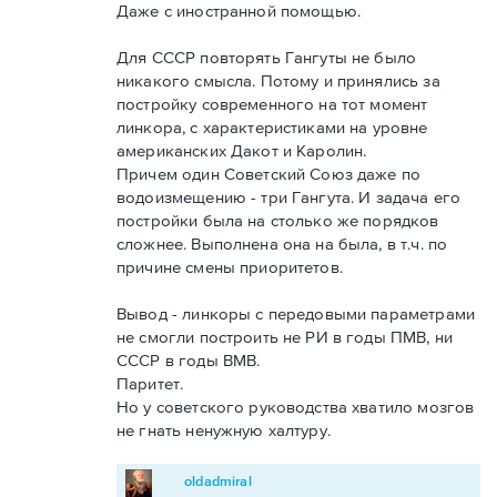
Даже с иностранной помощью.
Для СССР повторять Гангуты не было
никакого смысла. Потому и принялись за
постройку современного на тот момент
линкора, с характеристиками на уровне
американских Дакот и Каролин.
Причем один Советский Союз даже по
водоизмещению - три Гангута. И задача его
постройки была на столько же порядков
сложнее. Выполнена она на была, в т.ч. по
причине смены приоритетов.
Вывод - линкоры с передовыми параметрами
не смогли построить не РИ в годы ПМВ, ни
СССР в годы ВМВ.
Паритет.
Но у советского руководства хватило мозгов
не гнать ненужную халтуру.
oldadmiral