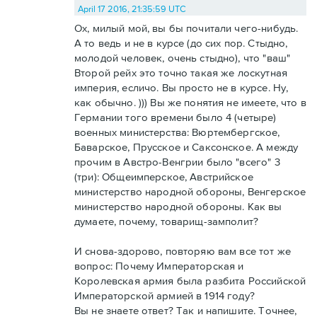
April 17 2016, 21:35:59 UTC
Ох, милый мой, вы бы почитали чего-нибудь.
А то ведь и не в курсе (до сих пор. Стыдно,
молодой человек, очень стыдно), что "ваш"
Второй рейх это точно такая же лоскутная
империя, есличо. Вы просто не в курсе. Ну,
как обычно. ))) Вы же понятия не имеете, что в
Германии того времени было 4 (четыре)
военных министерства: Вюртембергское,
Баварское, Прусское и Саксонское. А между
прочим в Австро-Венгрии было "всего" 3
(три): Общеимперское, Австрийское
министерство народной обороны, Венгерское
министерство народной обороны. Как вы
думаете, почему, товарищ-замполит?
И снова-здорово, повторяю вам все тот же
вопрос: Почему Императорская и
Королевская армия была разбита Российской
Императорской армией в 1914 году?
Вы не знаете ответ? Так и напишите. Точнее,