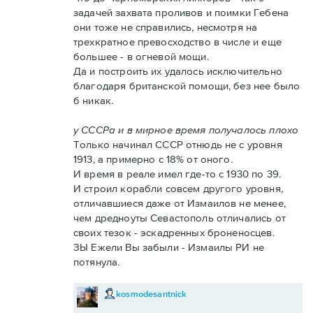
задачей захвата проливов и поимки Гебена
они тоже не справились, несмотря на
трехкратное превосходство в числе и еще
большее - в огневой мощи.
Да и построить их удалось исключительно
благодаря британской помощи, без нее было
б никак.
у СССРа и в мирное время получалось плохо
Только начинал СССР отнюдь не с уровня
1913, а примерно с 18% от оного.
И время в реале имел где-то с 1930 по 39.
И строил корабли совсем другого уровня,
отличавшиеся даже от Измаилов не менее,
чем дредноуты Севастополь отличались от
своих тезок - эскадренных броненосцев.
ЗЫ Ежели Вы забыли - Измаилы РИ не
потянула.
kosmodesantnick