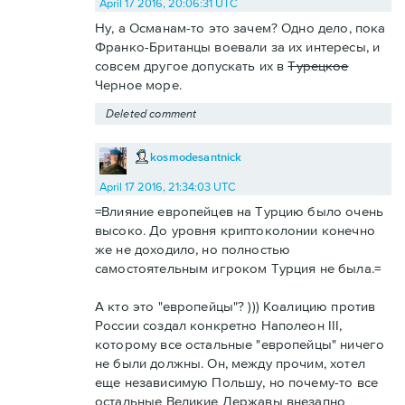
April 17 2016, 20:06:31 UTC
Ну, а Османам-то это зачем? Одно дело, пока
Франко-Британцы воевали за их интересы, и
совсем другое допускать их в
Турецкое
Черное море.
Deleted comment
kosmodesantnick
April 17 2016, 21:34:03 UTC
=Влияние европейцев на Турцию было очень
высоко. До уровня криптоколонии конечно
же не доходило, но полностью
самостоятельным игроком Турция не была.=
А кто это "европейцы"? ))) Коалицию против
России создал конкретно Наполеон III,
которому все остальные "европейцы" ничего
не были должны. Он, между прочим, хотел
еще независимую Польшу, но почему-то все
остальные Великие Державы внезапно