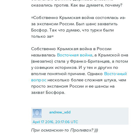
оказались против. Как вы думаете, почему?
=Собственно Крымская война состоялась из-
за экспансии России. Был шанс захватить
Босфор. Так что думаю, что турки были
только за=
Собственно Крымская война в России
называлась
Восточная война
, а Крымской она
(внезапно) стала у Франко-Британцев, а потом
у совецких историков. И у тех и других по
вполне понятной причине. Однако
Восточный
вопрос
несколько более сложная штука, чем
просто экспансия России и ее шансы на
захват Босфора.
andrew_vdd
April 17 2016, 20:17:06 UTC
При османских-то Проливах? )))