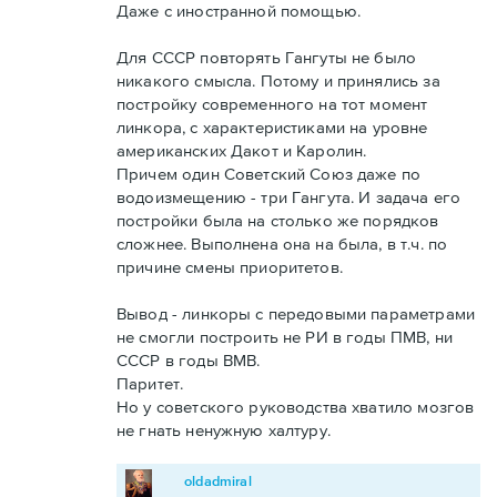
Даже с иностранной помощью.
Для СССР повторять Гангуты не было
никакого смысла. Потому и принялись за
постройку современного на тот момент
линкора, с характеристиками на уровне
американских Дакот и Каролин.
Причем один Советский Союз даже по
водоизмещению - три Гангута. И задача его
постройки была на столько же порядков
сложнее. Выполнена она на была, в т.ч. по
причине смены приоритетов.
Вывод - линкоры с передовыми параметрами
не смогли построить не РИ в годы ПМВ, ни
СССР в годы ВМВ.
Паритет.
Но у советского руководства хватило мозгов
не гнать ненужную халтуру.
oldadmiral