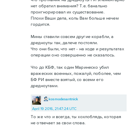
нет обратил внимания? Т.е. банально
проигнорировал их существование.
Плохи Ваши дела, коль Вам больше нечем
гордится.
Мины ставили совсем другие корабли, а
дредноуты так, далече постояли.
Что они были, что нет - на ходе и результатах
операции оно совершенно не сказалось.
Что до КБФ, так один Маринеско убил
вражеских военных, пожалуй, поболее, чем
БФ РИ вместе взятый, со всеми его
дредноутами.
kosmodesantnick
April 19 2016, 21:47:24 UTC
То же что и всегда, ты хохлоблядь, которая
не отвечает за свои слова.