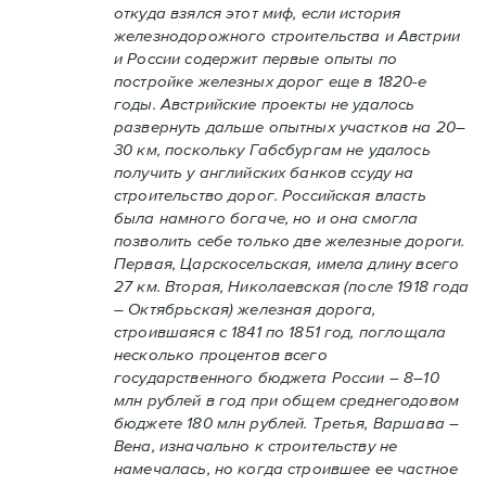
откуда взялся этот миф, если история
железнодорожного строительства и Австрии
и России содержит первые опыты по
постройке железных дорог еще в 1820-е
годы. Австрийские проекты не удалось
развернуть дальше опытных участков на 20–
30 км, поскольку Габсбургам не удалось
получить у английских банков ссуду на
строительство дорог. Российская власть
была намного богаче, но и она смогла
позволить себе только две железные дороги.
Первая, Царскосельская, имела длину всего
27 км. Вторая, Николаевская (после 1918 года
– Октябрьская) железная дорога,
строившаяся с 1841 по 1851 год, поглощала
несколько процентов всего
государственного бюджета России – 8–10
млн рублей в год при общем среднегодовом
бюджете 180 млн рублей. Третья, Варшава –
Вена, изначально к строительству не
намечалась, но когда строившее ее частное