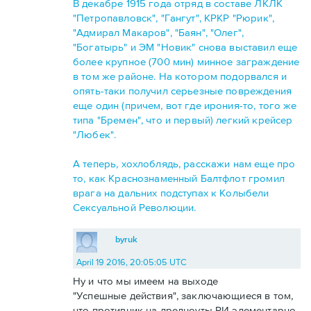
В декабре 1915 года отряд в составе ЛКЛК
"Петропавловск", "Гангут", КРКР "Рюрик",
"Адмирал Макаров", "Баян", "Олег",
"Богатырь" и ЭМ "Новик" снова выставил еще
более крупное (700 мин) минное заграждение
в том же районе. На котором подорвался и
опять-таки получил серьезные повреждения
еще один (причем, вот где ирония-то, того же
типа "Бремен", что и первый) легкий крейсер
"Любек".
А теперь, хохлоблядь, расскажи нам еще про
то, как Краснознаменный Балтфлот громил
врага на дальних подступах к Колыбели
Сексуальной Революции.
byruk
April 19 2016, 20:05:05 UTC
Ну и что мы имеем на выходе
"Успешные действия", заключающиеся в том,
что противник на дредноуты РИ элементарно