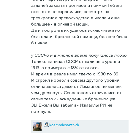
задачей захвата проливов и поимки Гебена
они тоже не справились, несмотря на
трехкратное превосходство в числе и еще
большее - в огневой мощи.
Да и построить их удалось исключительно
благодаря британской помощи, без нее было
б никак.
у СССРа и в мирное время получалось плохо
Только начинал СССР отнюдь не с уровня
1913, а примерно с 18% от оного.
И время в реале имел где-то с 1930 по 39.
И строил корабли совсем другого уровня,
отличавшиеся даже от Измаилов не менее,
чем дредноуты Севастополь отличались от
своих тезок - эскадренных броненосцев.
ЗЫ Ежели Вы забыли - Измаилы РИ не
потянула.
kosmodesantnick