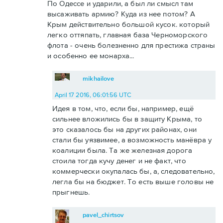
По Одессе и ударили, а был ли смысл там
высаживать армию? Куда из нее потом? А
Крым действительно большой кусок. который
легко оттяпать, главная база Черноморского
флота - очень болезненно для престижа страны
и особенно ее монарха...
mikhailove
April 17 2016, 06:01:56 UTC
Идея в том, что, если бы, например, ещё
сильнее вложились бы в защиту Крыма, то
это сказалось бы на других районах, они
стали бы уязвимее, а возможность манёвра у
коалиции была. Та же железная дорога
стоила тогда кучу денег и не факт, что
коммерчески окупалась бы, а, следовательно,
легла бы на бюджет. То есть выше головы не
прыгнешь.
pavel_chirtsov