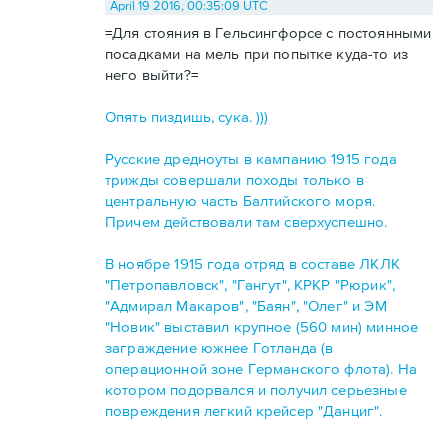
April 19 2016, 00:35:09 UTC
=Для стояния в Гельсингфорсе с постоянными
посадками на мель при попытке куда-то из
него выйти?=
Опять пиздишь, сука. )))
Русские дредноуты в кампанию 1915 года
трижды совершали походы только в
центральную часть Балтийского моря.
Причем действовали там сверхуспешно.
В ноябре 1915 года отряд в составе ЛКЛК
"Петропавловск", "Гангут", КРКР "Рюрик",
"Адмирал Макаров", "Баян", "Олег" и ЭМ
"Новик" выставил крупное (560 мин) минное
заграждение южнее Готланда (в
операционной зоне Германского флота). На
котором подорвался и получил серьезные
повреждения легкий крейсер "Данциг".