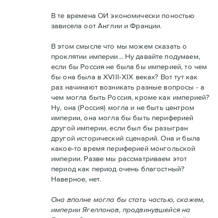
В те времена ОИ экономически поностью
зависела оот Англии и Франции.
В этом смысле что мы можем сказать о
проклятии империи… Ну давайте подумаем,
если бы Россия не была бы империей, то чем
бы она была в XVIII-XIX веках? Вот тут как
раз начинают возникать разные вопросы - а
чем могла быть Россия, кроме как империей?
Ну, она (Россия) могла и не быть центром
империи, она могла бы быть периферией
другой империи, если был бы разыгран
другой исторический сценарий. Она и была
какое-то время периферией монгольской
империи. Разве мы рассматриваем этот
период как период очень благостный?
Наверное, нет.
Она вполне могла бы стать частью, скажем,
империи Ягеллонов, продвинувшейся на