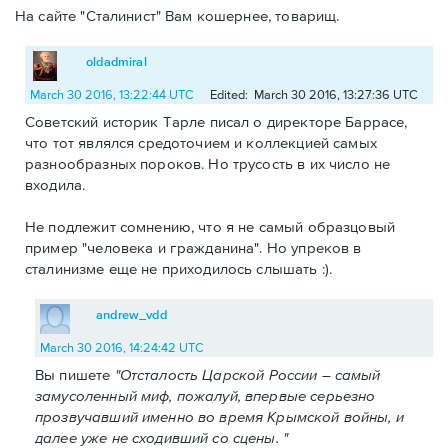
На сайте "Сталинист" Вам кошернее, товарищ.
oldadmiral
March 30 2016, 13:22:44 UTC
Edited: March 30 2016, 13:27:36 UTC
Советский историк Тарле писал о директоре Баррасе,
что тот являлся средоточием и коллекцией самых
разнообразных пороков. Но трусость в их число не
входила.
Не подлежит сомнению, что я не самый образцовый
пример "человека и гражданина". Но упреков в
сталинизме еще не приходилось слышать :).
andrew_vdd
March 30 2016, 14:24:42 UTC
Вы пишете
"Отсталость Царской России – самый
замусоленный миф, пожалуй, впервые серьезно
прозвучавший именно во время Крымской войны, и
далее уже не сходивший со сцены. "