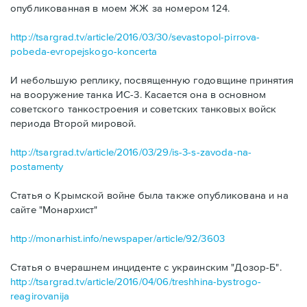
опубликованная в моем ЖЖ за номером 124.
http://tsargrad.tv/article/2016/03/30/sevastopol-pirrova-
pobeda-evropejskogo-koncerta
И небольшую реплику, посвященную годовщине принятия
на вооружение танка ИС-3. Касается она в основном
советского танкостроения и советских танковых войск
периода Второй мировой.
http://tsargrad.tv/article/2016/03/29/is-3-s-zavoda-na-
postamenty
Статья о Крымской войне была также опубликована и на
сайте "Монархист"
http://monarhist.info/newspaper/article/92/3603
Статья о вчерашнем инциденте с украинским "Дозор-Б".
http://tsargrad.tv/article/2016/04/06/treshhina-bystrogo-
reagirovanija