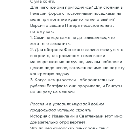
С ума сойти.
Для чего же они пригодились? Для стояния в
Гельсингфорсе с постоянными посадками на
мель при попытке куда-то из него выйти?
Версия о защите Питера несостоятельна,
потому как:
1. Сами немцы даже не догадывались, что
хотят его захватить.
2. Для обороны Финского залива если уж что
и строить, так размером поменьше и
маневренностью получше, числом поболее и
ценою подешевле, заточенное именно под эту
конкретную задачу.
3. Когда немцы хотели - оборонительные
рубежи Балтфлота они прорывали, и Гангуты
им ни разу не мешали.
Россия и в условиях мировой войны
продолжала успешно строить
История с Измаилами и Светланами этот миф
доказательно опровергает.
Что до Черноморских линкоров - так с