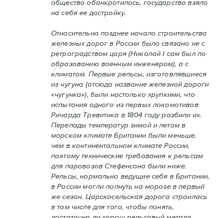
общество обанкротилось, государство взяло
на себя ее достройку.
Относительно позднее начало строительства
железных дорог в России было связано не с
ретроградством царя (Николай I сам был по
образованию военным инженером), а с
климатом. Первые рельсы, изготовлявшиеся
из чугуна (отсюда название железной дороги
«чугунка»), были настолько хрупкими, что
испытания одного из первых локомотивов
Ричарда Тревитика в 1804 году разбили их.
Перепады температур зимой и летом в
морском климате Британии были меньше,
чем в континентальном климате России,
поэтому технические требования к рельсам
для паровозов Стефенсона были ниже.
Рельсы, нормально ведущие себя в Британии,
в России могли лопнуть на морозе в первый
же сезон. Царскосельская дорога строилась
в том числе для того, чтобы понять,
достаточно ли хорош рельсовый металл