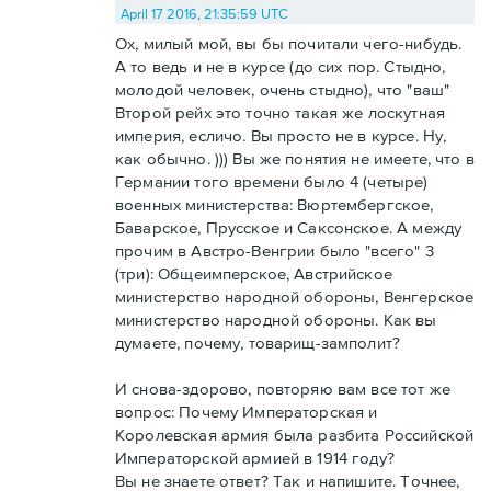
April 17 2016, 21:35:59 UTC
Ох, милый мой, вы бы почитали чего-нибудь.
А то ведь и не в курсе (до сих пор. Стыдно,
молодой человек, очень стыдно), что "ваш"
Второй рейх это точно такая же лоскутная
империя, есличо. Вы просто не в курсе. Ну,
как обычно. ))) Вы же понятия не имеете, что в
Германии того времени было 4 (четыре)
военных министерства: Вюртембергское,
Баварское, Прусское и Саксонское. А между
прочим в Австро-Венгрии было "всего" 3
(три): Общеимперское, Австрийское
министерство народной обороны, Венгерское
министерство народной обороны. Как вы
думаете, почему, товарищ-замполит?
И снова-здорово, повторяю вам все тот же
вопрос: Почему Императорская и
Королевская армия была разбита Российской
Императорской армией в 1914 году?
Вы не знаете ответ? Так и напишите. Точнее,