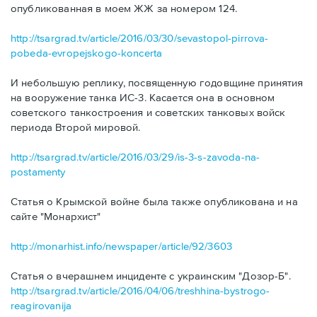
опубликованная в моем ЖЖ за номером 124.
http://tsargrad.tv/article/2016/03/30/sevastopol-pirrova-
pobeda-evropejskogo-koncerta
И небольшую реплику, посвященную годовщине принятия
на вооружение танка ИС-3. Касается она в основном
советского танкостроения и советских танковых войск
периода Второй мировой.
http://tsargrad.tv/article/2016/03/29/is-3-s-zavoda-na-
postamenty
Статья о Крымской войне была также опубликована и на
сайте "Монархист"
http://monarhist.info/newspaper/article/92/3603
Статья о вчерашнем инциденте с украинским "Дозор-Б".
http://tsargrad.tv/article/2016/04/06/treshhina-bystrogo-
reagirovanija