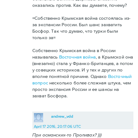
оказались против. Как вы думаете, почему?
=Собственно Крымская война состоялась из-
за экспансии России. Был шанс захватить
Босфор. Так что думаю, что турки были
только за=
Собственно Крымская война в России
называлась
Восточная война
, а Крымской она
(внезапно) стала у Франко-Британцев, а потом
у совецких историков. И у тех и других по
вполне понятной причине. Однако
Восточный
вопрос
несколько более сложная штука, чем
просто экспансия России и ее шансы на
захват Босфора.
andrew_vdd
April 17 2016, 20:17:06 UTC
При османских-то Проливах? )))