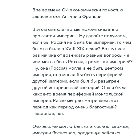
В те времена ОИ экономически поностью
зависела оот Англии и Франции.
В этом смысле что мы можем сказать о
проклятии империи… Ну давайте подумаем,
если бы Россия не была бы империей, то чем
бы она была в XVIII-XIX веках? Вот тут как
раз начинают возникать разные вопросы - а
чем могла быть Россия, кроме как империей?
Ну, она (Россия) могла и не быть центром
империи, она могла бы быть периферией
другой империи, если был бы разыгран
другой исторический сценарий. Она и была
какое-то время периферией монгольской
империи. Разве мы рассматриваем этот
период как период очень благостный?
Наверное, нет.
Она вполне могла бы стать частью, скажем,
империи Ягеллонов, продвинувшейся на