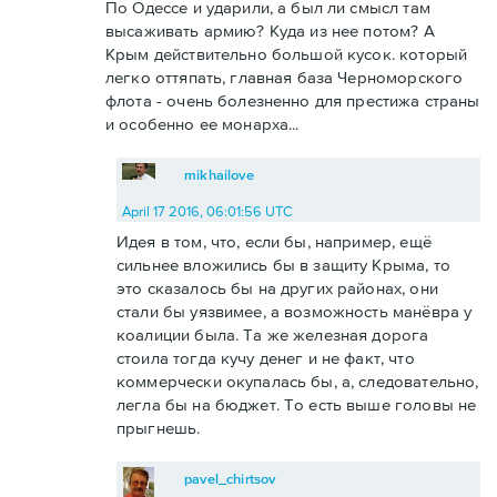
По Одессе и ударили, а был ли смысл там
высаживать армию? Куда из нее потом? А
Крым действительно большой кусок. который
легко оттяпать, главная база Черноморского
флота - очень болезненно для престижа страны
и особенно ее монарха...
mikhailove
April 17 2016, 06:01:56 UTC
Идея в том, что, если бы, например, ещё
сильнее вложились бы в защиту Крыма, то
это сказалось бы на других районах, они
стали бы уязвимее, а возможность манёвра у
коалиции была. Та же железная дорога
стоила тогда кучу денег и не факт, что
коммерчески окупалась бы, а, следовательно,
легла бы на бюджет. То есть выше головы не
прыгнешь.
pavel_chirtsov