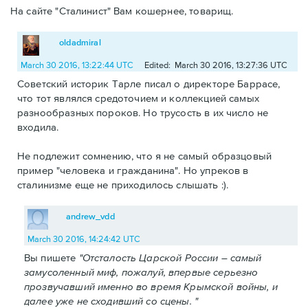
На сайте "Сталинист" Вам кошернее, товарищ.
oldadmiral
March 30 2016, 13:22:44 UTC
Edited: March 30 2016, 13:27:36 UTC
Советский историк Тарле писал о директоре Баррасе,
что тот являлся средоточием и коллекцией самых
разнообразных пороков. Но трусость в их число не
входила.
Не подлежит сомнению, что я не самый образцовый
пример "человека и гражданина". Но упреков в
сталинизме еще не приходилось слышать :).
andrew_vdd
March 30 2016, 14:24:42 UTC
Вы пишете
"Отсталость Царской России – самый
замусоленный миф, пожалуй, впервые серьезно
прозвучавший именно во время Крымской войны, и
далее уже не сходивший со сцены. "