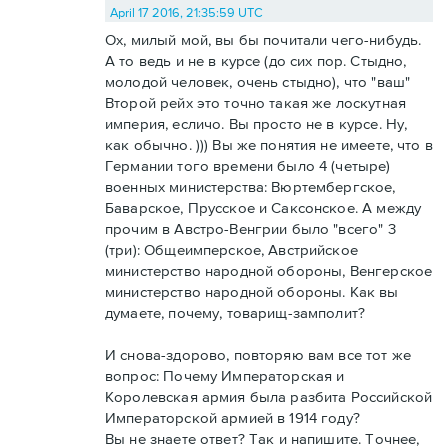
April 17 2016, 21:35:59 UTC
Ох, милый мой, вы бы почитали чего-нибудь.
А то ведь и не в курсе (до сих пор. Стыдно,
молодой человек, очень стыдно), что "ваш"
Второй рейх это точно такая же лоскутная
империя, есличо. Вы просто не в курсе. Ну,
как обычно. ))) Вы же понятия не имеете, что в
Германии того времени было 4 (четыре)
военных министерства: Вюртембергское,
Баварское, Прусское и Саксонское. А между
прочим в Австро-Венгрии было "всего" 3
(три): Общеимперское, Австрийское
министерство народной обороны, Венгерское
министерство народной обороны. Как вы
думаете, почему, товарищ-замполит?
И снова-здорово, повторяю вам все тот же
вопрос: Почему Императорская и
Королевская армия была разбита Российской
Императорской армией в 1914 году?
Вы не знаете ответ? Так и напишите. Точнее,