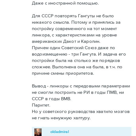
Даже с иностранной помощью.
Для СССР повторять Гангуты не было
никакого смысла. Потому и принялись за
постройку современного на тот момент
линкора, с характеристиками на уровне
американских Дакот и Каролин.
Причем один Советский Союз даже по
водоизмещению - три Гангута. И задача его
постройки была на столько же порядков
сложнее. Выполнена она на была, в т.ч. по
причине смены приоритетов.
Вывод - линкоры с передовыми параметрами
не смогли построить не РИ в годы ПМВ, ни
СССР в годы ВМВ.
Паритет.
Но у советского руководства хватило мозгов
не гнать ненужную халтуру.
oldadmiral