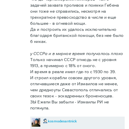
задачей захвата проливов и поимки Гебена
они тоже не справились, несмотря на
трехкратное превосходство в числе и еще
большее - в огневой мощи.
Да и построить их удалось исключительно
благодаря британской помощи, без нее было
б никак.
у СССРа и в мирное время получалось плохо
Только начинал СССР отнюдь не с уровня
1913, а примерно с 18% от оного.
И время в реале имел где-то с 1930 по 39.
И строил корабли совсем другого уровня,
отличавшиеся даже от Измаилов не менее,
чем дредноуты Севастополь отличались от
своих тезок - эскадренных броненосцев.
ЗЫ Ежели Вы забыли - Измаилы РИ не
потянула.
kosmodesantnick