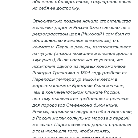
общество обанкротилось, государство взяло
на себя ее достройку.
Относительно позднее начало строительства
железных дорог в России было связано не с
ретроградством царя (Николай I сам был по
образованию военным инженером), а с
климатом. Первые рельсы, изготовлявшиеся
из чугуна (отсюда название железной дороги
«чугунка»), были настолько хрупкими, что
испытания одного из первых локомотивов
Ричарда Тревитика в 1804 году разбили их.
Перепады температур зимой и летом в
морском климате Британии были меньше,
чем в континентальном климате России,
поэтому технические требования к рельсам
для паровозов Стефенсона были ниже.
Рельсы, нормально ведущие себя в Британии,
в России могли лопнуть на морозе в первый
же сезон. Царскосельская дорога строилась
в том числе для того, чтобы понять,
достаточно ли хорош рельсовый металл