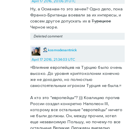
April 17 2016, 20:06:31 UTC
Ну, а Османам-то это зачем? Одно дело, пока
Франко-Британцы воевали за их интересы, и
совсем другое допускать их в
Турецкое
Черное море.
Deleted comment
kosmodesantnick
April 17 2016, 21:34:03 UTC
=Влияние европейцев на Турцию было очень
высоко. До уровня криптоколонии конечно
же не доходило, но полностью
самостоятельным игроком Турция не была.=
А кто это "европейцы"? ))) Коалицию против
России создал конкретно Наполеон III,
которому все остальные "европейцы" ничего
не были должны. Он, между прочим, хотел
еще независимую Польшу, но почему-то все
остальные Великие Державы внезапно