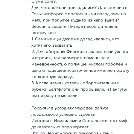
С ума сойти.
Для чего же они пригодились? Для стояния в
Гельсингфорсе с постоянными посадками на
мель при попытке куда-то из него выйти?
Версия о защите Питера несостоятельна,
потому как:
1. Сами немцы даже не догадывались, что
хотят его захватить.
2. Для обороны Финского залива если уж что
и строить, так размером поменьше и
маневренностью получше, числом поболее и
ценою подешевле, заточенное именно под эту
конкретную задачу.
3. Когда немцы хотели - оборонительные
рубежи Балтфлота они прорывали, и Гангуты
им ни разу не мешали.
Россия и в условиях мировой войны
продолжала успешно строить
История с Измаилами и Светланами этот миф
доказательно опровергает.
Что до Черноморских линкоров - так с