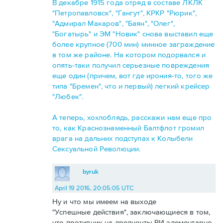
В декабре 1915 года отряд в составе ЛКЛК
"Петропавловск", "Гангут", КРКР "Рюрик",
"Адмирал Макаров", "Баян", "Олег",
"Богатырь" и ЭМ "Новик" снова выставил еще
более крупное (700 мин) минное заграждение
в том же районе. На котором подорвался и
опять-таки получил серьезные повреждения
еще один (причем, вот где ирония-то, того же
типа "Бремен", что и первый) легкий крейсер
"Любек".
А теперь, хохлоблядь, расскажи нам еще про
то, как Краснознаменный Балтфлот громил
врага на дальних подступах к Колыбели
Сексуальной Революции.
byruk
April 19 2016, 20:05:05 UTC
Ну и что мы имеем на выходе
"Успешные действия", заключающиеся в том,
что противник на дредноуты РИ элементарно