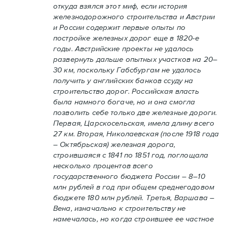
откуда взялся этот миф, если история
железнодорожного строительства и Австрии
и России содержит первые опыты по
постройке железных дорог еще в 1820-е
годы. Австрийские проекты не удалось
развернуть дальше опытных участков на 20–
30 км, поскольку Габсбургам не удалось
получить у английских банков ссуду на
строительство дорог. Российская власть
была намного богаче, но и она смогла
позволить себе только две железные дороги.
Первая, Царскосельская, имела длину всего
27 км. Вторая, Николаевская (после 1918 года
– Октябрьская) железная дорога,
строившаяся с 1841 по 1851 год, поглощала
несколько процентов всего
государственного бюджета России – 8–10
млн рублей в год при общем среднегодовом
бюджете 180 млн рублей. Третья, Варшава –
Вена, изначально к строительству не
намечалась, но когда строившее ее частное