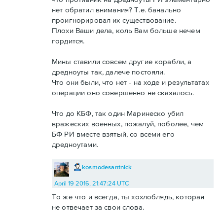
нет обратил внимания? Т.е. банально
проигнорировал их существование.
Плохи Ваши дела, коль Вам больше нечем
гордится.
Мины ставили совсем другие корабли, а
дредноуты так, далече постояли.
Что они были, что нет - на ходе и результатах
операции оно совершенно не сказалось.
Что до КБФ, так один Маринеско убил
вражеских военных, пожалуй, поболее, чем
БФ РИ вместе взятый, со всеми его
дредноутами.
kosmodesantnick
April 19 2016, 21:47:24 UTC
То же что и всегда, ты хохлоблядь, которая
не отвечает за свои слова.