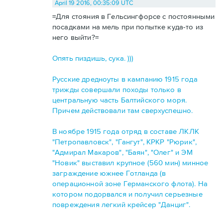
April 19 2016, 00:35:09 UTC
=Для стояния в Гельсингфорсе с постоянными
посадками на мель при попытке куда-то из
него выйти?=
Опять пиздишь, сука. )))
Русские дредноуты в кампанию 1915 года
трижды совершали походы только в
центральную часть Балтийского моря.
Причем действовали там сверхуспешно.
В ноябре 1915 года отряд в составе ЛКЛК
"Петропавловск", "Гангут", КРКР "Рюрик",
"Адмирал Макаров", "Баян", "Олег" и ЭМ
"Новик" выставил крупное (560 мин) минное
заграждение южнее Готланда (в
операционной зоне Германского флота). На
котором подорвался и получил серьезные
повреждения легкий крейсер "Данциг".