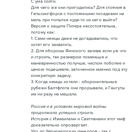
С ума сойти.
Для чего же они пригодились? Для стояния в
Гельсингфорсе с постоянными посадками на
мель при попытке куда-то из него выйти?
Версия о защите Питера несостоятельна,
потому как:
1. Сами немцы даже не догадывались, что
хотят его захватить.
2. Для обороны Финского залива если уж что
и строить, так размером поменьше и
маневренностью получше, числом поболее и
ценою подешевле, заточенное именно под эту
конкретную задачу.
3. Когда немцы хотели - оборонительные
рубежи Балтфлота они прорывали, и Гангуты
им ни разу не мешали.
Россия и в условиях мировой войны
продолжала успешно строить
История с Измаилами и Светланами этот миф
доказательно опровергает.
Что до Черноморских линкоров - так с