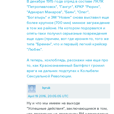
В декабре 1915 года отряд в составе ЛКЛК
"Петропавловск", "Гангут", КРКР "Рюрик",
"Адмирал Макаров", "Баян", "Олег",
"Богатырь" и ЭМ "Новик" снова выставил еще
более крупное (700 мин) минное заграждение
в том же районе. На котором подорвался и
опять-таки получил серьезные повреждения
еще один (причем, вот где ирония-то, того же
типа "Бремен", что и первый) легкий крейсер
"Любек".
А теперь, хохлоблядь, расскажи нам еще про
то, как Краснознаменный Балтфлот громил
врага на дальних подступах к Колыбели
Сексуальной Революции.
byruk
April 19 2016, 20:05:05 UTC
Ну и что мы имеем на выходе
"Успешные действия", заключающиеся в том,
что противник на дредноуты РИ элементарно