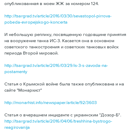
опубликованная в моем ЖЖ за номером 124.
http://tsargrad.tv/article/2016/03/30/sevastopol-pirrova-
pobeda-evropejskogo-koncerta
И небольшую реплику, посвященную годовщине принятия
на вооружение танка ИС-3. Касается она в основном
советского танкостроения и советских танковых войск
периода Второй мировой.
http://tsargrad.tv/article/2016/03/29/is-3-s-zavoda-na-
postamenty
Статья о Крымской войне была также опубликована и на
сайте "Монархист"
http://monarhist.info/newspaper/article/92/3603
Статья о вчерашнем инциденте с украинским "Дозор-Б".
http://tsargrad.tv/article/2016/04/06/treshhina-bystrogo-
reagirovanija