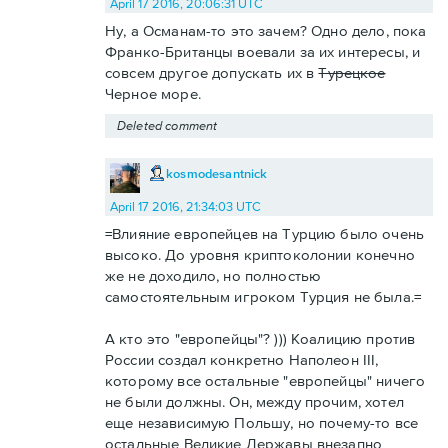
April 17 2016, 20:06:31 UTC
Ну, а Османам-то это зачем? Одно дело, пока
Франко-Британцы воевали за их интересы, и
совсем другое допускать их в
Турецкое
Черное море.
Deleted comment
kosmodesantnick
April 17 2016, 21:34:03 UTC
=Влияние европейцев на Турцию было очень
высоко. До уровня криптоколонии конечно
же не доходило, но полностью
самостоятельным игроком Турция не была.=
А кто это "европейцы"? ))) Коалицию против
России создал конкретно Наполеон III,
которому все остальные "европейцы" ничего
не были должны. Он, между прочим, хотел
еще независимую Польшу, но почему-то все
остальные Великие Державы внезапно