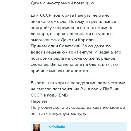
Даже с иностранной помощью.
Для СССР повторять Гангуты не было
никакого смысла. Потому и принялись за
постройку современного на тот момент
линкора, с характеристиками на уровне
американских Дакот и Каролин.
Причем один Советский Союз даже по
водоизмещению - три Гангута. И задача его
постройки была на столько же порядков
сложнее. Выполнена она на была, в т.ч. по
причине смены приоритетов.
Вывод - линкоры с передовыми параметрами
не смогли построить не РИ в годы ПМВ, ни
СССР в годы ВМВ.
Паритет.
Но у советского руководства хватило мозгов
не гнать ненужную халтуру.
oldadmiral