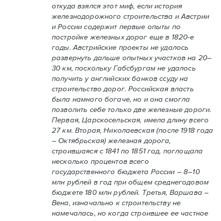
откуда взялся этот миф, если история
железнодорожного строительства и Австрии
и России содержит первые опыты по
постройке железных дорог еще в 1820-е
годы. Австрийские проекты не удалось
развернуть дальше опытных участков на 20–
30 км, поскольку Габсбургам не удалось
получить у английских банков ссуду на
строительство дорог. Российская власть
была намного богаче, но и она смогла
позволить себе только две железные дороги.
Первая, Царскосельская, имела длину всего
27 км. Вторая, Николаевская (после 1918 года
– Октябрьская) железная дорога,
строившаяся с 1841 по 1851 год, поглощала
несколько процентов всего
государственного бюджета России – 8–10
млн рублей в год при общем среднегодовом
бюджете 180 млн рублей. Третья, Варшава –
Вена, изначально к строительству не
намечалась, но когда строившее ее частное