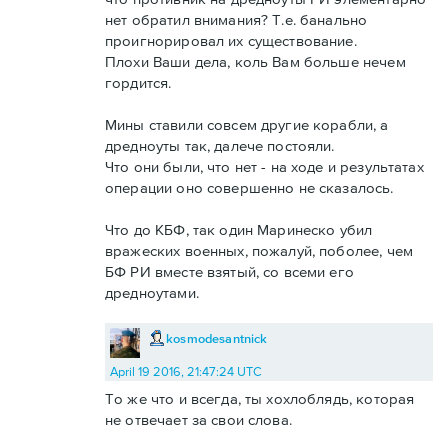
нет обратил внимания? Т.е. банально
проигнорировал их существование.
Плохи Ваши дела, коль Вам больше нечем
гордится.
Мины ставили совсем другие корабли, а
дредноуты так, далече постояли.
Что они были, что нет - на ходе и результатах
операции оно совершенно не сказалось.
Что до КБФ, так один Маринеско убил
вражеских военных, пожалуй, поболее, чем
БФ РИ вместе взятый, со всеми его
дредноутами.
kosmodesantnick
April 19 2016, 21:47:24 UTC
То же что и всегда, ты хохлоблядь, которая
не отвечает за свои слова.