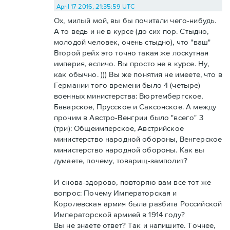
April 17 2016, 21:35:59 UTC
Ох, милый мой, вы бы почитали чего-нибудь.
А то ведь и не в курсе (до сих пор. Стыдно,
молодой человек, очень стыдно), что "ваш"
Второй рейх это точно такая же лоскутная
империя, есличо. Вы просто не в курсе. Ну,
как обычно. ))) Вы же понятия не имеете, что в
Германии того времени было 4 (четыре)
военных министерства: Вюртембергское,
Баварское, Прусское и Саксонское. А между
прочим в Австро-Венгрии было "всего" 3
(три): Общеимперское, Австрийское
министерство народной обороны, Венгерское
министерство народной обороны. Как вы
думаете, почему, товарищ-замполит?
И снова-здорово, повторяю вам все тот же
вопрос: Почему Императорская и
Королевская армия была разбита Российской
Императорской армией в 1914 году?
Вы не знаете ответ? Так и напишите. Точнее,