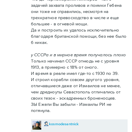
задачей захвата проливов и поимки Гебена
они тоже не справились, несмотря на
трехкратное превосходство в числе и еще
большее - в огневой мощи.
Да и построить их удалось исключительно
благодаря британской помощи, без нее было
б никак.
у СССРа и в мирное время получалось плохо
Только начинал СССР отнюдь не с уровня
1913, а примерно с 18% от оного.
И время в реале имел где-то с 1930 по 39.
И строил корабли совсем другого уровня,
отличавшиеся даже от Измаилов не менее,
чем дредноуты Севастополь отличались от
своих тезок - эскадренных броненосцев.
ЗЫ Ежели Вы забыли - Измаилы РИ не
потянула.
kosmodesantnick