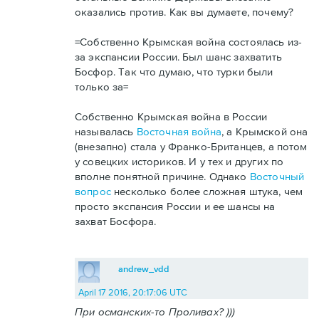
оказались против. Как вы думаете, почему?
=Собственно Крымская война состоялась из-
за экспансии России. Был шанс захватить
Босфор. Так что думаю, что турки были
только за=
Собственно Крымская война в России
называлась
Восточная война
, а Крымской она
(внезапно) стала у Франко-Британцев, а потом
у совецких историков. И у тех и других по
вполне понятной причине. Однако
Восточный
вопрос
несколько более сложная штука, чем
просто экспансия России и ее шансы на
захват Босфора.
andrew_vdd
April 17 2016, 20:17:06 UTC
При османских-то Проливах? )))