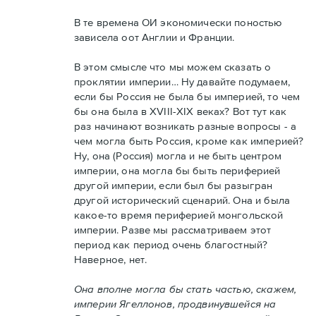
В те времена ОИ экономически поностью
зависела оот Англии и Франции.
В этом смысле что мы можем сказать о
проклятии империи… Ну давайте подумаем,
если бы Россия не была бы империей, то чем
бы она была в XVIII-XIX веках? Вот тут как
раз начинают возникать разные вопросы - а
чем могла быть Россия, кроме как империей?
Ну, она (Россия) могла и не быть центром
империи, она могла бы быть периферией
другой империи, если был бы разыгран
другой исторический сценарий. Она и была
какое-то время периферией монгольской
империи. Разве мы рассматриваем этот
период как период очень благостный?
Наверное, нет.
Она вполне могла бы стать частью, скажем,
империи Ягеллонов, продвинувшейся на