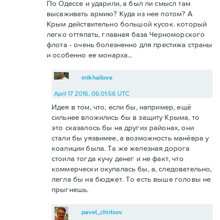
По Одессе и ударили, а был ли смысл там
высаживать армию? Куда из нее потом? А
Крым действительно большой кусок. который
легко оттяпать, главная база Черноморского
флота - очень болезненно для престижа страны
и особенно ее монарха...
mikhailove
April 17 2016, 06:01:56 UTC
Идея в том, что, если бы, например, ещё
сильнее вложились бы в защиту Крыма, то
это сказалось бы на других районах, они
стали бы уязвимее, а возможность манёвра у
коалиции была. Та же железная дорога
стоила тогда кучу денег и не факт, что
коммерчески окупалась бы, а, следовательно,
легла бы на бюджет. То есть выше головы не
прыгнешь.
pavel_chirtsov