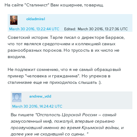
На сайте "Сталинист" Вам кошернее, товарищ.
oldadmiral
March 30 2016, 13:22:44 UTC
Edited: March 30 2016, 13:27:36 UTC
Советский историк Тарле писал о директоре Баррасе,
что тот являлся средоточием и коллекцией самых
разнообразных пороков. Но трусость в их число не
входила.
Не подлежит сомнению, что я не самый образцовый
пример "человека и гражданина". Но упреков в
сталинизме еще не приходилось слышать :).
andrew_vdd
March 30 2016, 14:24:42 UTC
Вы пишете
"Отсталость Царской России – самый
замусоленный миф, пожалуй, впервые серьезно
прозвучавший именно во время Крымской войны, и
далее уже не сходивший со сцены. "