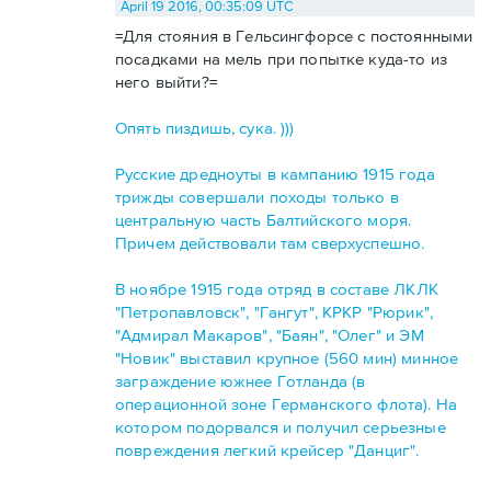
April 19 2016, 00:35:09 UTC
=Для стояния в Гельсингфорсе с постоянными
посадками на мель при попытке куда-то из
него выйти?=
Опять пиздишь, сука. )))
Русские дредноуты в кампанию 1915 года
трижды совершали походы только в
центральную часть Балтийского моря.
Причем действовали там сверхуспешно.
В ноябре 1915 года отряд в составе ЛКЛК
"Петропавловск", "Гангут", КРКР "Рюрик",
"Адмирал Макаров", "Баян", "Олег" и ЭМ
"Новик" выставил крупное (560 мин) минное
заграждение южнее Готланда (в
операционной зоне Германского флота). На
котором подорвался и получил серьезные
повреждения легкий крейсер "Данциг".