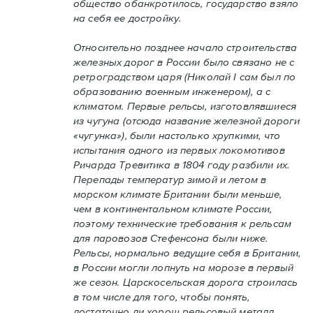
общество обанкротилось, государство взяло
на себя ее достройку.
Относительно позднее начало строительства
железных дорог в России было связано не с
ретроградством царя (Николай I сам был по
образованию военным инженером), а с
климатом. Первые рельсы, изготовлявшиеся
из чугуна (отсюда название железной дороги
«чугунка»), были настолько хрупкими, что
испытания одного из первых локомотивов
Ричарда Тревитика в 1804 году разбили их.
Перепады температур зимой и летом в
морском климате Британии были меньше,
чем в континентальном климате России,
поэтому технические требования к рельсам
для паровозов Стефенсона были ниже.
Рельсы, нормально ведущие себя в Британии,
в России могли лопнуть на морозе в первый
же сезон. Царскосельская дорога строилась
в том числе для того, чтобы понять,
достаточно ли хорош рельсовый металл