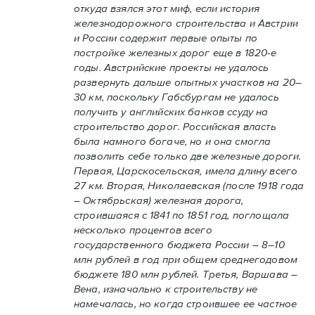
откуда взялся этот миф, если история
железнодорожного строительства и Австрии
и России содержит первые опыты по
постройке железных дорог еще в 1820-е
годы. Австрийские проекты не удалось
развернуть дальше опытных участков на 20–
30 км, поскольку Габсбургам не удалось
получить у английских банков ссуду на
строительство дорог. Российская власть
была намного богаче, но и она смогла
позволить себе только две железные дороги.
Первая, Царскосельская, имела длину всего
27 км. Вторая, Николаевская (после 1918 года
– Октябрьская) железная дорога,
строившаяся с 1841 по 1851 год, поглощала
несколько процентов всего
государственного бюджета России – 8–10
млн рублей в год при общем среднегодовом
бюджете 180 млн рублей. Третья, Варшава –
Вена, изначально к строительству не
намечалась, но когда строившее ее частное