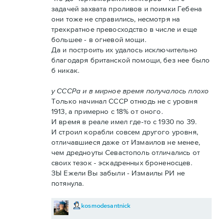
задачей захвата проливов и поимки Гебена
они тоже не справились, несмотря на
трехкратное превосходство в числе и еще
большее - в огневой мощи.
Да и построить их удалось исключительно
благодаря британской помощи, без нее было
б никак.
у СССРа и в мирное время получалось плохо
Только начинал СССР отнюдь не с уровня
1913, а примерно с 18% от оного.
И время в реале имел где-то с 1930 по 39.
И строил корабли совсем другого уровня,
отличавшиеся даже от Измаилов не менее,
чем дредноуты Севастополь отличались от
своих тезок - эскадренных броненосцев.
ЗЫ Ежели Вы забыли - Измаилы РИ не
потянула.
kosmodesantnick