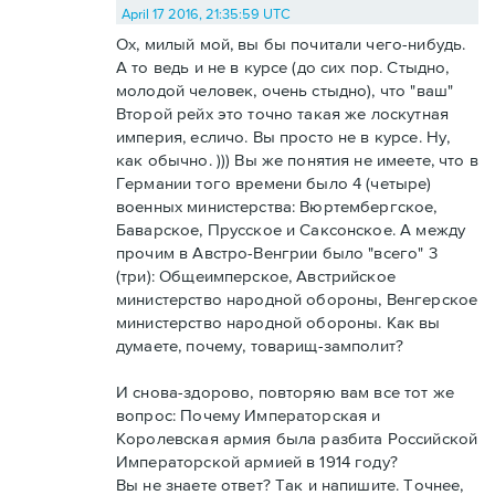
April 17 2016, 21:35:59 UTC
Ох, милый мой, вы бы почитали чего-нибудь.
А то ведь и не в курсе (до сих пор. Стыдно,
молодой человек, очень стыдно), что "ваш"
Второй рейх это точно такая же лоскутная
империя, есличо. Вы просто не в курсе. Ну,
как обычно. ))) Вы же понятия не имеете, что в
Германии того времени было 4 (четыре)
военных министерства: Вюртембергское,
Баварское, Прусское и Саксонское. А между
прочим в Австро-Венгрии было "всего" 3
(три): Общеимперское, Австрийское
министерство народной обороны, Венгерское
министерство народной обороны. Как вы
думаете, почему, товарищ-замполит?
И снова-здорово, повторяю вам все тот же
вопрос: Почему Императорская и
Королевская армия была разбита Российской
Императорской армией в 1914 году?
Вы не знаете ответ? Так и напишите. Точнее,