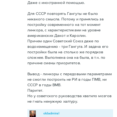
Даже с иностранной помощью.
Для СССР повторять Гангуты не было
никакого смысла. Потому и принялись за
постройку современного на тот момент
линкора, с характеристиками на уровне
американских Дакот и Каролин.
Причем один Советский Союз даже по
водоизмещению - три Гангута. И задача его
постройки была на столько же порядков
сложнее. Выполнена она на была, в т.ч. по
причине смены приоритетов.
Вывод - линкоры с передовыми параметрами
не смогли построить не РИ в годы ПМВ, ни
СССР в годы ВМВ.
Паритет.
Но у советского руководства хватило мозгов
не гнать ненужную халтуру.
oldadmiral