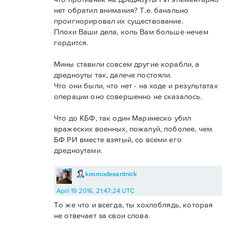
нет обратил внимания? Т.е. банально
проигнорировал их существование.
Плохи Ваши дела, коль Вам больше нечем
гордится.
Мины ставили совсем другие корабли, а
дредноуты так, далече постояли.
Что они были, что нет - на ходе и результатах
операции оно совершенно не сказалось.
Что до КБФ, так один Маринеско убил
вражеских военных, пожалуй, поболее, чем
БФ РИ вместе взятый, со всеми его
дредноутами.
kosmodesantnick
April 19 2016, 21:47:24 UTC
То же что и всегда, ты хохлоблядь, которая
не отвечает за свои слова.