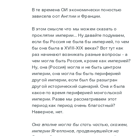
В те времена ОИ экономически поностью
зависела оот Англии и Франции.
В этом смысле что мы можем сказать о
проклятии империи… Ну давайте подумаем,
если бы Россия не была бы империей, то чем
бы она была в XVIII-XIX веках? Вот тут как
раз начинают возникать разные вопросы - а
чем могла быть Россия, кроме как империей?
Ну, она (Россия) могла и не быть центром
империи, она могла бы быть периферией
другой империи, если был бы разыгран
другой исторический сценарий. Она и была
какое-то время периферией монгольской
империи. Разве мы рассматриваем этот
период как период очень благостный?
Наверное, нет.
Она вполне могла бы стать частью, скажем,
империи Ягеллонов, продвинувшейся на