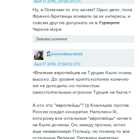
April 17 2016, 20:06:31 UTC
Ну, а Османам-то это зачем? Одно дело, пока
Франко-Британцы воевали за их интересы, и
совсем другое допускать их в
Турецкое
Черное море.
Deleted comment
kosmodesantnick
April 17 2016, 21:34:03 UTC
=Влияние европейцев на Турцию было очень
высоко. До уровня криптоколонии конечно
же не доходило, но полностью
самостоятельным игроком Турция не была.=
А кто это "европейцы"? ))) Коалицию против
России создал конкретно Наполеон III,
которому все остальные "европейцы" ничего
не были должны. Он, между прочим, хотел
еще независимую Польшу, но почему-то все
остальные Великие Державы внезапно