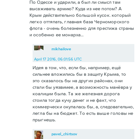
По Одессе и ударили, а был ли смысл там
высаживать армию? Куда из нее потом? А
Крым действительно большой кусок. который
легко оттяпать, главная база Черноморского
флота - очень болезненно для престижа страны
и особенно ее монарха...
mikhailove
April 17 2016, 06:01:56 UTC
Идея в том, что, если бы, например, ещё
сильнее вложились бы в защиту Крыма, то
это сказалось бы на других районах, они
стали бы уязвимее, а возможность манёвра у
коалиции была. Та же железная дорога
стоила тогда кучу денег и не факт, что
коммерчески окупалась бы, а, следовательно,
легла бы на бюджет. То есть выше головы не
прыгнешь.
pavel_chirtsov