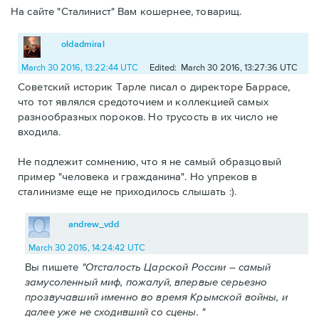
На сайте "Сталинист" Вам кошернее, товарищ.
oldadmiral
March 30 2016, 13:22:44 UTC
Edited: March 30 2016, 13:27:36 UTC
Советский историк Тарле писал о директоре Баррасе,
что тот являлся средоточием и коллекцией самых
разнообразных пороков. Но трусость в их число не
входила.
Не подлежит сомнению, что я не самый образцовый
пример "человека и гражданина". Но упреков в
сталинизме еще не приходилось слышать :).
andrew_vdd
March 30 2016, 14:24:42 UTC
Вы пишете
"Отсталость Царской России – самый
замусоленный миф, пожалуй, впервые серьезно
прозвучавший именно во время Крымской войны, и
далее уже не сходивший со сцены. "