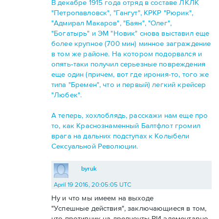
В декабре 1915 года отряд в составе ЛКЛК
"Петропавловск", "Гангут", КРКР "Рюрик",
"Адмирал Макаров", "Баян", "Олег",
"Богатырь" и ЭМ "Новик" снова выставил еще
более крупное (700 мин) минное заграждение
в том же районе. На котором подорвался и
опять-таки получил серьезные повреждения
еще один (причем, вот где ирония-то, того же
типа "Бремен", что и первый) легкий крейсер
"Любек".
А теперь, хохлоблядь, расскажи нам еще про
то, как Краснознаменный Балтфлот громил
врага на дальних подступах к Колыбели
Сексуальной Революции.
byruk
April 19 2016, 20:05:05 UTC
Ну и что мы имеем на выходе
"Успешные действия", заключающиеся в том,
что противник на дредноуты РИ элементарно