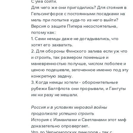
С ума сойти.
Для чего же они пригодились? Для стояния в
Гельсингфорсе с постоянными посадками на
мель при попытке куда-то из него выйти?
Версия о защите Питера несостоятельна,
потому как:
1. Сами немцы даже не догадывались, что
хотят его захватить.
2. Для обороны Финского залива если уж что
и строить, так размером поменьше и
маневренностью получше, числом поболее и
ценою подешевле, заточенное именно под эту
конкретную задачу.
3. Когда немцы хотели - оборонительные
рубежи Балтфлота они прорывали, и Гангуты
им ни разу не мешали.
Россия и в условиях мировой войны
продолжала успешно строить
История с Измаилами и Светланами этот миф
доказательно опровергает.
Что до Черноморских линкоров - так с