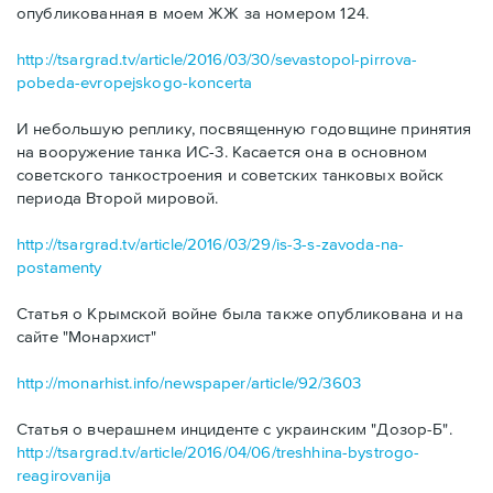
опубликованная в моем ЖЖ за номером 124.
http://tsargrad.tv/article/2016/03/30/sevastopol-pirrova-
pobeda-evropejskogo-koncerta
И небольшую реплику, посвященную годовщине принятия
на вооружение танка ИС-3. Касается она в основном
советского танкостроения и советских танковых войск
периода Второй мировой.
http://tsargrad.tv/article/2016/03/29/is-3-s-zavoda-na-
postamenty
Статья о Крымской войне была также опубликована и на
сайте "Монархист"
http://monarhist.info/newspaper/article/92/3603
Статья о вчерашнем инциденте с украинским "Дозор-Б".
http://tsargrad.tv/article/2016/04/06/treshhina-bystrogo-
reagirovanija