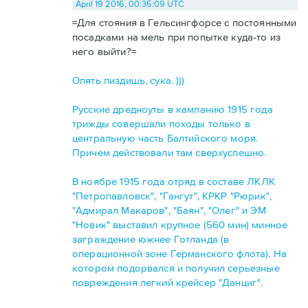
April 19 2016, 00:35:09 UTC
=Для стояния в Гельсингфорсе с постоянными
посадками на мель при попытке куда-то из
него выйти?=
Опять пиздишь, сука. )))
Русские дредноуты в кампанию 1915 года
трижды совершали походы только в
центральную часть Балтийского моря.
Причем действовали там сверхуспешно.
В ноябре 1915 года отряд в составе ЛКЛК
"Петропавловск", "Гангут", КРКР "Рюрик",
"Адмирал Макаров", "Баян", "Олег" и ЭМ
"Новик" выставил крупное (560 мин) минное
заграждение южнее Готланда (в
операционной зоне Германского флота). На
котором подорвался и получил серьезные
повреждения легкий крейсер "Данциг".