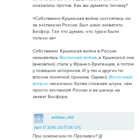
оказались против. Как вы думаете, почему?
=Собственно Крымская война состоялась из-
за экспансии России. Был шанс захватить
Босфор. Так что думаю, что турки были
только за=
Собственно Крымская война в России
называлась
Восточная война
, а Крымской она
(внезапно) стала у Франко-Британцев, а потом
у совецких историков. И у тех и других по
вполне понятной причине. Однако
Восточный
вопрос
несколько более сложная штука, чем
просто экспансия России и ее шансы на
захват Босфора.
andrew_vdd
April 17 2016, 20:17:06 UTC
При османских-то Проливах? )))