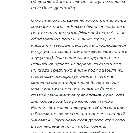
общество обанкротилось, государство взяло
на себя ее достройку.
Относительно позднее начало строительства
железных дорог в России было связано не с
ретроградством царя (Николай I сам был по
образованию военным инженером), а с
климатом. Первые рельсы, изготовлявшиеся
из чугуна (отсюда название железной дороги
«чугунка»), были настолько хрупкими, что
испытания одного из первых локомотивов
Ричарда Тревитика в 1804 году разбили их.
Перепады температур зимой и летом в
морском климате Британии были меньше,
чем в континентальном климате России,
поэтому технические требования к рельсам
для паровозов Стефенсона были ниже.
Рельсы, нормально ведущие себя в Британии,
в России могли лопнуть на морозе в первый
же сезон. Царскосельская дорога строилась
в том числе для того, чтобы понять,
достаточно ли хорош рельсовый металл