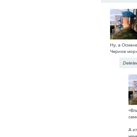
Ну, а Осман
Черное море
Delet
=Вл
сам
А к
нич