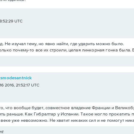
e
 18:52:29 UTC
.д. Не изучал тему, но явно найти, где ударить можно было.
олько почему-то все их строили, целая линкорная гонка была. 
osmodesantnick
 16 2016, 21:52:17 UTC
о, что вообще будет, совместное владение Франции и Великобри
ть раньше. Как Гибралтар у Испании. Такое могло прокатить 
19 веке уже невозможно. Не хватит никаких сил и не помогут ни
nt