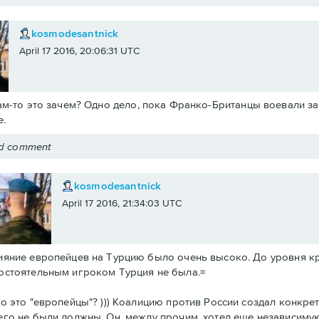
kosmodesantnick
April 17 2016, 20:06:31 UTC
ам-то это зачем? Одно дело, пока Франко-Британцы воевали за 
.
ed comment
kosmodesantnick
April 17 2016, 21:34:03 UTC
ияние европейцев на Турцию было очень высоко. До уровня к
остоятельным игроком Турция не была.=
то это "европейцы"? ))) Коалицию против России создал конкре
его не были должны. Он, между прочим, хотел еще независиму