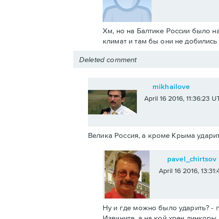
Хм, но на Балтике России было н
климат и там бы они не добилис
Deleted comment
mikhailove
April 16 2016, 11:36:23 U
Велика Россия, а кроме Крыма ударит
pavel_chirtsov
April 16 2016, 13:31
Ну и где можно было ударить? - п
Извините, а на кой хрен линкоры 