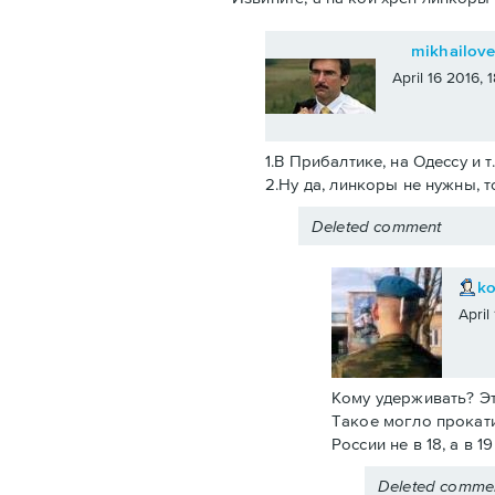
mikhailov
April 16 2016,
1.В Прибалтике, на Одессу и т
2.Ну да, линкоры не нужны, т
Deleted comment
k
April
Кому удерживать? Эт
Такое могло прокати
России не в 18, а в 
Deleted comme