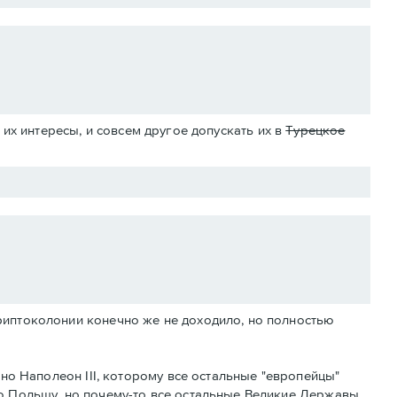
их интересы, и совсем другое допускать их в
Турецкое
риптоколонии конечно же не доходило, но полностью
тно Наполеон III, которому все остальные "европейцы"
ю Польшу, но почему-то все остальные Великие Державы