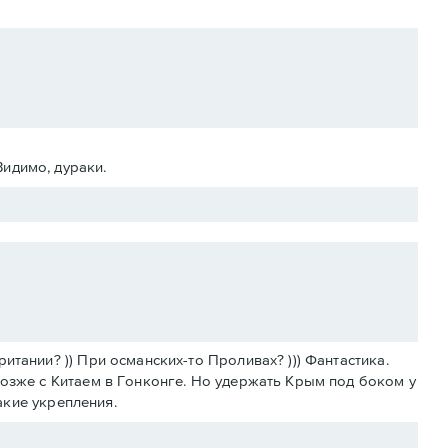
Видимо, дураки.
тании? )) При османских-то Проливах? ))) Фантастика.
позже с Китаем в Гонконге. Но удержать Крым под боком у
какие укрепления.