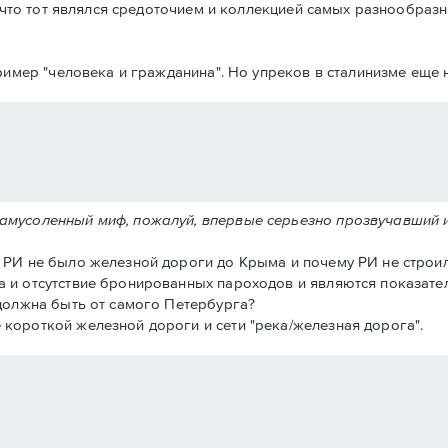
что тот являлся средоточием и коллекцией самых разнообразн
имер "человека и гражданина". Но упреков в сталинизме еще н
замусоленный миф, пожалуй, впервые серьезно прозвучавший 
в РИ не было железной дороги до Крыма и почему РИ не строил
а и отсутствие бронированных пароходов и являются показател
 должна быть от самого Петербурга?
 короткой железной дороги и сети "река/железная дорога".