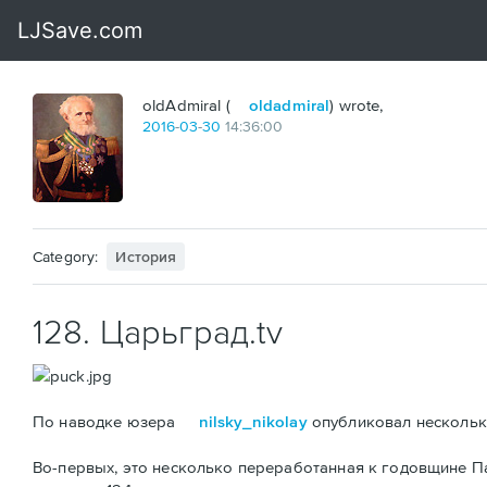
oldAdmiral (
oldadmiral
) wrote,
2016
-
03
-
30
14:36:00
Category:
История
128. Царьград.tv
По наводке юзера
nilsky_nikolay
опубликовал несколько
Во-первых, это несколько переработанная к годовщине 