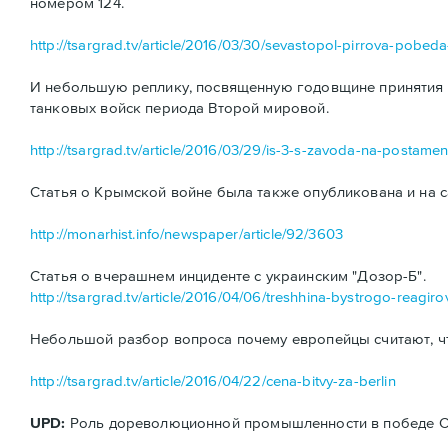
номером 124.
http://tsargrad.tv/article/2016/03/30/sevastopol-pirrova-pobe
И небольшую реплику, посвященную годовщине принятия н
танковых войск периода Второй мировой.
http://tsargrad.tv/article/2016/03/29/is-3-s-zavoda-na-postamen
Статья о Крымской войне была также опубликована и на с
http://monarhist.info/newspaper/article/92/3603
Статья о вчерашнем инциденте с украинским "Дозор-Б".
http://tsargrad.tv/article/2016/04/06/treshhina-bystrogo-reagiro
Небольшой разбор вопроса почему европейцы считают, ч
http://tsargrad.tv/article/2016/04/22/cena-bitvy-za-berlin
UPD:
Роль дореволюционной промышленности в победе ССС