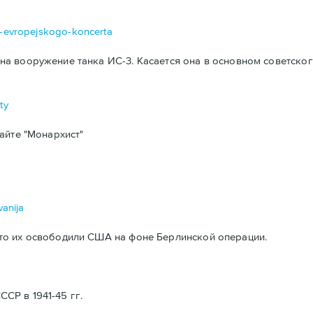
da-evropejskogo-koncerta
а вооружение танка ИС-3. Касается она в основном советског
ty
айте "Монархист"
vanija
то их освободили США на фоне Берлинской операции.
Р в 1941-45 гг.