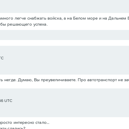
амного легче снабжать войска, а на Белом море и на Дальнем 
ь бы решающего успеха.
TC
ь негде. Думаю, Вы преувеличиваете. Про автотранспорт не з
:46 UTC
росто интересно стало...
эти сдались?