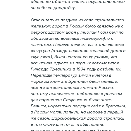
общество обанкротилось, государство взяло
на себя ее достройку.
Относительно позднее начало строительства
железных дорог в России было связано не с
ретроградством царя (Николай I сам был по
образованию военным инженером), а с
климатом. Первые рельсы, изготовлявшиеся
из чугуна (отсюда название железной дороги
«чугунка»), были настолько хрупкими, что
испытания одного из первых локомотивов
Ричарда Тревитика в 1804 году разбили их.
Перепады температур зимой и летом в
морском климате Британии были меньше,
чем в континентальном климате России,
поэтому технические требования к рельсам
для паровозов Стефенсона были ниже.
Рельсы, нормально ведущие себя в Британии,
в России могли лопнуть на морозе в первый
же сезон. Царскосельская дорога строилась
в том числе для того, чтобы понять,
достаточно ли хорош рельсовый металл