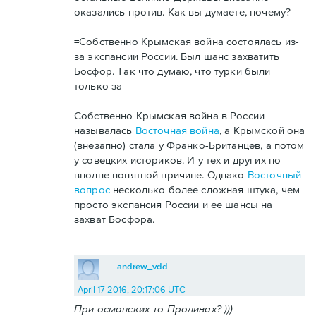
оказались против. Как вы думаете, почему?
=Собственно Крымская война состоялась из-
за экспансии России. Был шанс захватить
Босфор. Так что думаю, что турки были
только за=
Собственно Крымская война в России
называлась
Восточная война
, а Крымской она
(внезапно) стала у Франко-Британцев, а потом
у совецких историков. И у тех и других по
вполне понятной причине. Однако
Восточный
вопрос
несколько более сложная штука, чем
просто экспансия России и ее шансы на
захват Босфора.
andrew_vdd
April 17 2016, 20:17:06 UTC
При османских-то Проливах? )))