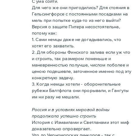
С ума сойти.
Для чего же они пригодились? Для стояния в
Гельсингфорсе с постоянными посадками на
мель при попытке куда-то из него выйти?
Версия о защите Питера несостоятельна,
потому как:
1. Сами немцы даже не догадывались, что
хотят его захватить.
2. Для обороны Финского залива если уж что
и строить, так размером поменьше и
маневренностью получше, числом поболее и
ценою подешевле, заточенное именно под эту
конкретную задачу.
3. Когда немцы хотели - оборонительные
рубежи Балтфлота они прорывали, и Гангуты
им ни разу не мешали.
Россия и в условиях мировой войны
продолжала успешно строить
История с Измаилами и Светланами этот миф
доказательно опровергает.
Что до Черноморских линкоров - так с