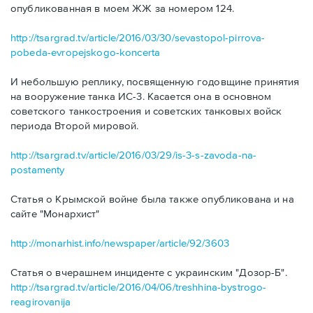
опубликованная в моем ЖЖ за номером 124.
http://tsargrad.tv/article/2016/03/30/sevastopol-pirrova-
pobeda-evropejskogo-koncerta
И небольшую реплику, посвященную годовщине принятия
на вооружение танка ИС-3. Касается она в основном
советского танкостроения и советских танковых войск
периода Второй мировой.
http://tsargrad.tv/article/2016/03/29/is-3-s-zavoda-na-
postamenty
Статья о Крымской войне была также опубликована и на
сайте "Монархист"
http://monarhist.info/newspaper/article/92/3603
Статья о вчерашнем инциденте с украинским "Дозор-Б".
http://tsargrad.tv/article/2016/04/06/treshhina-bystrogo-
reagirovanija