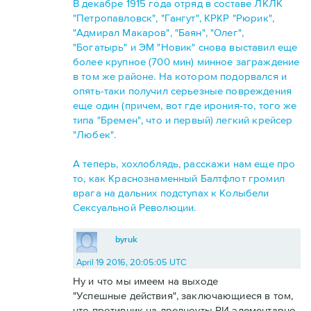
В декабре 1915 года отряд в составе ЛКЛК
"Петропавловск", "Гангут", КРКР "Рюрик",
"Адмирал Макаров", "Баян", "Олег",
"Богатырь" и ЭМ "Новик" снова выставил еще
более крупное (700 мин) минное заграждение
в том же районе. На котором подорвался и
опять-таки получил серьезные повреждения
еще один (причем, вот где ирония-то, того же
типа "Бремен", что и первый) легкий крейсер
"Любек".
А теперь, хохлоблядь, расскажи нам еще про
то, как Краснознаменный Балтфлот громил
врага на дальних подступах к Колыбели
Сексуальной Революции.
byruk
April 19 2016, 20:05:05 UTC
Ну и что мы имеем на выходе
"Успешные действия", заключающиеся в том,
что противник на дредноуты РИ элементарно