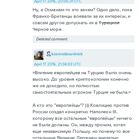
April 17 2016, 20:06:31 UTC
Ну, а Османам-то это зачем? Одно дело, пока
Франко-Британцы воевали за их интересы, и
совсем другое допускать их в
Турецкое
Черное море.
Deleted comment
kosmodesantnick
April 17 2016, 21:34:03 UTC
=Влияние европейцев на Турцию было очень
высоко. До уровня криптоколонии конечно
же не доходило, но полностью
самостоятельным игроком Турция не была.=
А кто это "европейцы"? ))) Коалицию против
России создал конкретно Наполеон III,
которому все остальные "европейцы" ничего
не были должны. Он, между прочим, хотел
еще независимую Польшу, но почему-то все
остальные Великие Державы внезапно