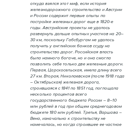
откуда взялся этот миф, если история
железнодорожного строительства и Австрии
и России содержит первые опыты по
постройке железных дорог еще в 1820-е
годы. Австрийские проекты не удалось
развернуть дальше опытных участков на 20–
30 км, поскольку Габсбургам не удалось
получить у английских банков ссуду на
строительство дорог. Российская власть
была намного богаче, но и она смогла
позволить себе только две железные дороги.
Первая, Царскосельская, имела длину всего
27 км. Вторая, Николаевская (после 1918 года
– Октябрьская) железная дорога,
строившаяся с 1841 по 1851 год, поглощала
несколько процентов всего
государственного бюджета России – 8–10
млн рублей в год при общем среднегодовом
бюджете 180 млн рублей. Третья, Варшава –
Вена, изначально к строительству не
намечалась, но когда строившее ее частное