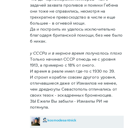
задачей захвата проливов и поимки Гебена
они тоже не справились, несмотря на
трехкратное превосходство в числе и еще
большее - в огневой мощи.
Да и построить их удалось исключительно
благодаря британской помощи, без нее было
б никак.
у СССРа и в мирное время получалось плохо
Только начинал СССР отнюдь не с уровня
1913, а примерно с 18% от оного.
И время в реале имел где-то с 1930 по 39.
И строил корабли совсем другого уровня,
отличавшиеся даже от Измаилов не менее,
чем дредноуты Севастополь отличались от
своих тезок - эскадренных броненосцев.
ЗЫ Ежели Вы забыли - Измаилы РИ не
потянула.
kosmodesantnick