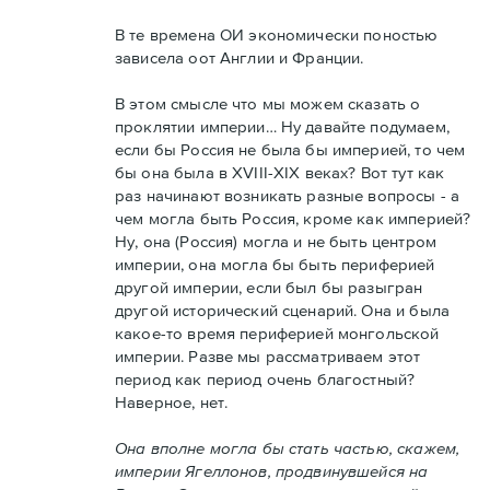
В те времена ОИ экономически поностью
зависела оот Англии и Франции.
В этом смысле что мы можем сказать о
проклятии империи… Ну давайте подумаем,
если бы Россия не была бы империей, то чем
бы она была в XVIII-XIX веках? Вот тут как
раз начинают возникать разные вопросы - а
чем могла быть Россия, кроме как империей?
Ну, она (Россия) могла и не быть центром
империи, она могла бы быть периферией
другой империи, если был бы разыгран
другой исторический сценарий. Она и была
какое-то время периферией монгольской
империи. Разве мы рассматриваем этот
период как период очень благостный?
Наверное, нет.
Она вполне могла бы стать частью, скажем,
империи Ягеллонов, продвинувшейся на