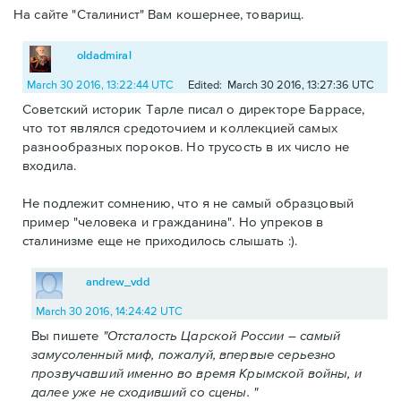
На сайте "Сталинист" Вам кошернее, товарищ.
oldadmiral
March 30 2016, 13:22:44 UTC
Edited: March 30 2016, 13:27:36 UTC
Советский историк Тарле писал о директоре Баррасе,
что тот являлся средоточием и коллекцией самых
разнообразных пороков. Но трусость в их число не
входила.
Не подлежит сомнению, что я не самый образцовый
пример "человека и гражданина". Но упреков в
сталинизме еще не приходилось слышать :).
andrew_vdd
March 30 2016, 14:24:42 UTC
Вы пишете
"Отсталость Царской России – самый
замусоленный миф, пожалуй, впервые серьезно
прозвучавший именно во время Крымской войны, и
далее уже не сходивший со сцены. "