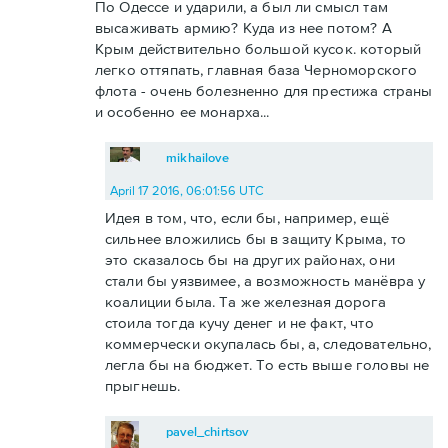
По Одессе и ударили, а был ли смысл там
высаживать армию? Куда из нее потом? А
Крым действительно большой кусок. который
легко оттяпать, главная база Черноморского
флота - очень болезненно для престижа страны
и особенно ее монарха...
mikhailove
April 17 2016, 06:01:56 UTC
Идея в том, что, если бы, например, ещё
сильнее вложились бы в защиту Крыма, то
это сказалось бы на других районах, они
стали бы уязвимее, а возможность манёвра у
коалиции была. Та же железная дорога
стоила тогда кучу денег и не факт, что
коммерчески окупалась бы, а, следовательно,
легла бы на бюджет. То есть выше головы не
прыгнешь.
pavel_chirtsov