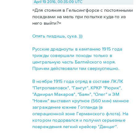
April 19 2016, 00:35:09 UTC
=Для стояния в Гельсингфорсе с постоянными
посадками на мель при попытке куда-то из
него выйти?=
Опять пиздишь, сука. )))
Русские дредноуты в кампанию 1915 года
трижды совершали походы только в
центральную часть Балтийского моря.
Причем действовали там сверхуспешно.
В ноябре 1915 года отряд в составе ЛКЛК
"Петропавловск", "Гангут", КРКР "Рюрик",
"Адмирал Макаров", "Баян", "Олег" и ЭМ
"Новик" выставил крупное (560 мин) минное
заграждение южнее Готланда (в
операционной зоне Германского флота). На
котором подорвался и получил серьезные
повреждения легкий крейсер "Данциг".