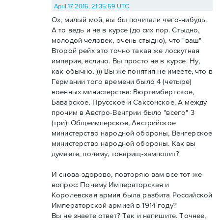
April 17 2016, 21:35:59 UTC
Ох, милый мой, вы бы почитали чего-нибудь.
А то ведь и не в курсе (до сих пор. Стыдно,
молодой человек, очень стыдно), что "ваш"
Второй рейх это точно такая же лоскутная
империя, есличо. Вы просто не в курсе. Ну,
как обычно. ))) Вы же понятия не имеете, что в
Германии того времени было 4 (четыре)
военных министерства: Вюртембергское,
Баварское, Прусское и Саксонское. А между
прочим в Австро-Венгрии было "всего" 3
(три): Общеимперское, Австрийское
министерство народной обороны, Венгерское
министерство народной обороны. Как вы
думаете, почему, товарищ-замполит?
И снова-здорово, повторяю вам все тот же
вопрос: Почему Императорская и
Королевская армия была разбита Российской
Императорской армией в 1914 году?
Вы не знаете ответ? Так и напишите. Точнее,