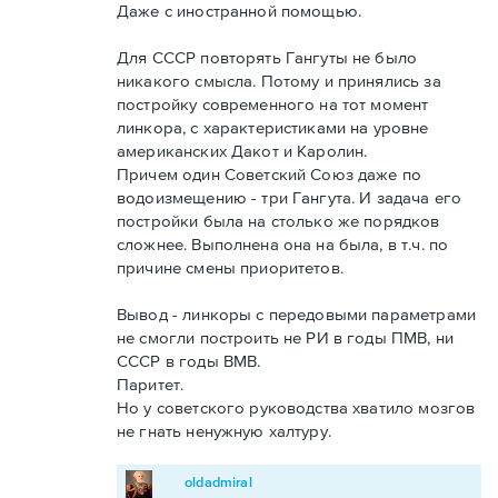
Даже с иностранной помощью.
Для СССР повторять Гангуты не было
никакого смысла. Потому и принялись за
постройку современного на тот момент
линкора, с характеристиками на уровне
американских Дакот и Каролин.
Причем один Советский Союз даже по
водоизмещению - три Гангута. И задача его
постройки была на столько же порядков
сложнее. Выполнена она на была, в т.ч. по
причине смены приоритетов.
Вывод - линкоры с передовыми параметрами
не смогли построить не РИ в годы ПМВ, ни
СССР в годы ВМВ.
Паритет.
Но у советского руководства хватило мозгов
не гнать ненужную халтуру.
oldadmiral