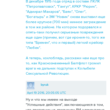
В декабре 1915 года отряд в составе ЛКЛК
"Петропавловск", "Гангут", КРКР "Рюрик",
"Адмирал Макаров", "Баян", "Олег",
"Богатырь" и ЭМ "Новик" снова выставил еще
более крупное (700 мин) минное заграждение
в том же районе. На котором подорвался и
опять-таки получил серьезные повреждения
еще один (причем, вот где ирония-то, того же
типа "Бремен", что и первый) легкий крейсер
"Любек".
А теперь, хохлоблядь, расскажи нам еще про
то, как Краснознаменный Балтфлот громил
врага на дальних подступах к Колыбели
Сексуальной Революции.
byruk
April 19 2016, 20:05:05 UTC
Ну и что мы имеем на выходе
"Успешные действия", заключающиеся в том,
что противник на дредноуты РИ элементарно