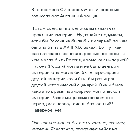
В те времена ОИ экономически поностью
зависела оот Англии и Франции.
В этом смысле что мы можем сказать о
проклятии империи… Ну давайте подумаем,
если бы Россия не была бы империей, то чем
бы она была в XVIII-XIX веках? Вот тут как
раз начинают возникать разные вопросы - а
чем могла быть Россия, кроме как империей?
Ну, она (Россия) могла и не быть центром
империи, она могла бы быть периферией
другой империи, если был бы разыгран
другой исторический сценарий. Она и была
какое-то время периферией монгольской
империи. Разве мы рассматриваем этот
период как период очень благостный?
Наверное, нет.
Она вполне могла бы стать частью, скажем,
империи Ягеллонов, продвинувшейся на