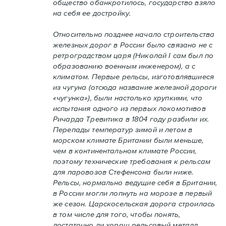
общество обанкротилось, государство взяло
на себя ее достройку.
Относительно позднее начало строительства
железных дорог в России было связано не с
ретроградством царя (Николай I сам был по
образованию военным инженером), а с
климатом. Первые рельсы, изготовлявшиеся
из чугуна (отсюда название железной дороги
«чугунка»), были настолько хрупкими, что
испытания одного из первых локомотивов
Ричарда Тревитика в 1804 году разбили их.
Перепады температур зимой и летом в
морском климате Британии были меньше,
чем в континентальном климате России,
поэтому технические требования к рельсам
для паровозов Стефенсона были ниже.
Рельсы, нормально ведущие себя в Британии,
в России могли лопнуть на морозе в первый
же сезон. Царскосельская дорога строилась
в том числе для того, чтобы понять,
достаточно ли хорош рельсовый металл