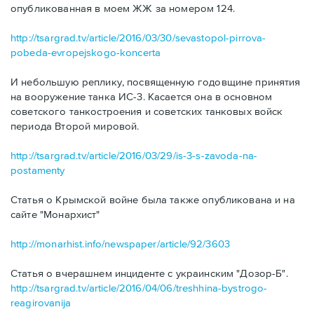
опубликованная в моем ЖЖ за номером 124.
http://tsargrad.tv/article/2016/03/30/sevastopol-pirrova-
pobeda-evropejskogo-koncerta
И небольшую реплику, посвященную годовщине принятия
на вооружение танка ИС-3. Касается она в основном
советского танкостроения и советских танковых войск
периода Второй мировой.
http://tsargrad.tv/article/2016/03/29/is-3-s-zavoda-na-
postamenty
Статья о Крымской войне была также опубликована и на
сайте "Монархист"
http://monarhist.info/newspaper/article/92/3603
Статья о вчерашнем инциденте с украинским "Дозор-Б".
http://tsargrad.tv/article/2016/04/06/treshhina-bystrogo-
reagirovanija