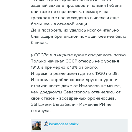
задачей захвата проливов и поимки Гебена
они тоже не справились, несмотря на
трехкратное превосходство в числе и еще
большее - в огневой мощи.
Да и построить их удалось исключительно
благодаря британской помощи, без нее было
б никак.
у СССРа и в мирное время получалось плохо
Только начинал СССР отнюдь не с уровня
1913, а примерно с 18% от оного.
И время в реале имел где-то с 1930 по 39.
И строил корабли совсем другого уровня,
отличавшиеся даже от Измаилов не менее,
чем дредноуты Севастополь отличались от
своих тезок - эскадренных броненосцев.
ЗЫ Ежели Вы забыли - Измаилы РИ не
потянула.
kosmodesantnick