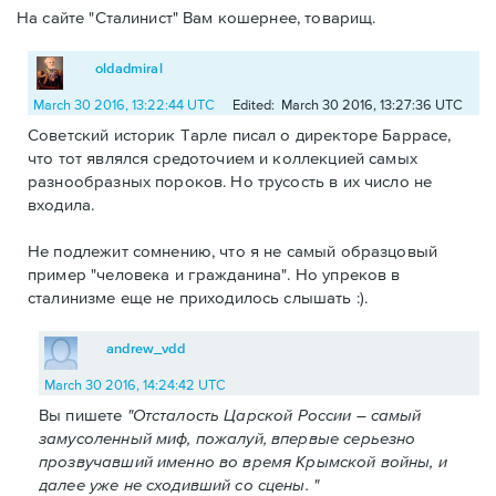
На сайте "Сталинист" Вам кошернее, товарищ.
oldadmiral
March 30 2016, 13:22:44 UTC
Edited: March 30 2016, 13:27:36 UTC
Советский историк Тарле писал о директоре Баррасе,
что тот являлся средоточием и коллекцией самых
разнообразных пороков. Но трусость в их число не
входила.
Не подлежит сомнению, что я не самый образцовый
пример "человека и гражданина". Но упреков в
сталинизме еще не приходилось слышать :).
andrew_vdd
March 30 2016, 14:24:42 UTC
Вы пишете
"Отсталость Царской России – самый
замусоленный миф, пожалуй, впервые серьезно
прозвучавший именно во время Крымской войны, и
далее уже не сходивший со сцены. "