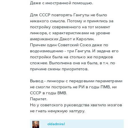
Даже с иностранной помощью.
Для СССР повторять Гангуты не было
никакого смысла. Потому и принялись за
постройку современного на тот момент
линкора, с характеристиками на уровне
американских Дакот и Каролин.
Причем один Советский Союз даже по
водоизмещению - три Гангута. И задача его
постройки была на столько же порядков
сложнее. Выполнена она на была, в т.ч. по
причине смены приоритетов.
Вывод - линкоры с передовыми параметрами
не смогли построить не РИ в годы ПМВ, ни
СССР в годы ВМВ.
Паритет.
Но у советского руководства хватило мозгов
не гнать ненужную халтуру.
oldadmiral