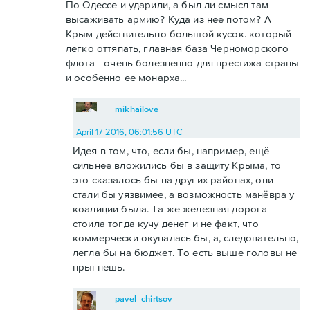
По Одессе и ударили, а был ли смысл там
высаживать армию? Куда из нее потом? А
Крым действительно большой кусок. который
легко оттяпать, главная база Черноморского
флота - очень болезненно для престижа страны
и особенно ее монарха...
mikhailove
April 17 2016, 06:01:56 UTC
Идея в том, что, если бы, например, ещё
сильнее вложились бы в защиту Крыма, то
это сказалось бы на других районах, они
стали бы уязвимее, а возможность манёвра у
коалиции была. Та же железная дорога
стоила тогда кучу денег и не факт, что
коммерчески окупалась бы, а, следовательно,
легла бы на бюджет. То есть выше головы не
прыгнешь.
pavel_chirtsov