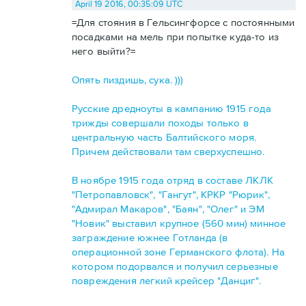
April 19 2016, 00:35:09 UTC
=Для стояния в Гельсингфорсе с постоянными
посадками на мель при попытке куда-то из
него выйти?=
Опять пиздишь, сука. )))
Русские дредноуты в кампанию 1915 года
трижды совершали походы только в
центральную часть Балтийского моря.
Причем действовали там сверхуспешно.
В ноябре 1915 года отряд в составе ЛКЛК
"Петропавловск", "Гангут", КРКР "Рюрик",
"Адмирал Макаров", "Баян", "Олег" и ЭМ
"Новик" выставил крупное (560 мин) минное
заграждение южнее Готланда (в
операционной зоне Германского флота). На
котором подорвался и получил серьезные
повреждения легкий крейсер "Данциг".