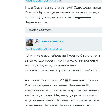
April 17 2016, 20:06:31 UTC
Ну, а Османам-то это зачем? Одно дело, пока
Франко-Британцы воевали за их интересы, и
совсем другое допускать их в
Турецкое
Черное море.
Deleted comment
kosmodesantnick
April 17 2016, 21:34:03 UTC
=Влияние европейцев на Турцию было очень
высоко. До уровня криптоколонии конечно
же не доходило, но полностью
самостоятельным игроком Турция не была.=
А кто это "европейцы"? ))) Коалицию против
России создал конкретно Наполеон III,
которому все остальные "европейцы" ничего
не были должны. Он, между прочим, хотел
еще независимую Польшу, но почему-то все
остальные Великие Державы внезапно