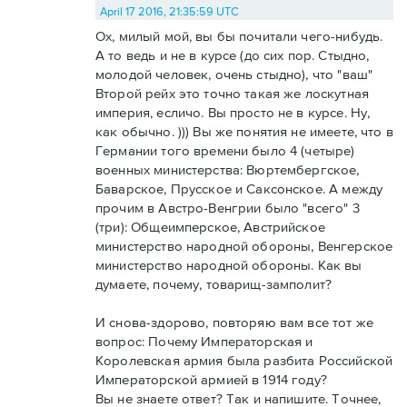
April 17 2016, 21:35:59 UTC
Ох, милый мой, вы бы почитали чего-нибудь.
А то ведь и не в курсе (до сих пор. Стыдно,
молодой человек, очень стыдно), что "ваш"
Второй рейх это точно такая же лоскутная
империя, есличо. Вы просто не в курсе. Ну,
как обычно. ))) Вы же понятия не имеете, что в
Германии того времени было 4 (четыре)
военных министерства: Вюртембергское,
Баварское, Прусское и Саксонское. А между
прочим в Австро-Венгрии было "всего" 3
(три): Общеимперское, Австрийское
министерство народной обороны, Венгерское
министерство народной обороны. Как вы
думаете, почему, товарищ-замполит?
И снова-здорово, повторяю вам все тот же
вопрос: Почему Императорская и
Королевская армия была разбита Российской
Императорской армией в 1914 году?
Вы не знаете ответ? Так и напишите. Точнее,