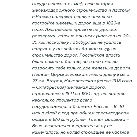
откуда взялся этот миф, если история
железнодорожного строительства и Австрии
и России содержит первые опыты по
постройке железных дорог еще в 1820-е
годы. Австрийские проекты не удалось
развернуть дальше опытных участков на 20–
30 км, поскольку Габсбургам не удалось
получить у английских банков ссуду на
строительство дорог. Российская власть
была намного богаче, но и она смогла
позволить себе только две железные дороги.
Первая, Царскосельская, имела длину всего
27 км. Вторая, Николаевская (после 1918 года
– Октябрьская) железная дорога,
строившаяся с 1841 по 1851 год, поглощала
несколько процентов всего
государственного бюджета России – 8–10
млн рублей в год при общем среднегодовом
бюджете 180 млн рублей. Третья, Варшава –
Вена, изначально к строительству не
намечалась, но когда строившее ее частное