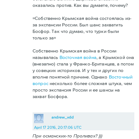
оказались против. Как вы думаете, почему?
=Собственно Крымская война состоялась из-
за экспансии России. Был шанс захватить
Босфор. Так что думаю, что турки были
только за=
Собственно Крымская война в России
называлась
Восточная война
, а Крымской она
(внезапно) стала у Франко-Британцев, а потом
у совецких историков. И у тех и других по
вполне понятной причине. Однако
Восточный
вопрос
несколько более сложная штука, чем
просто экспансия России и ее шансы на
захват Босфора.
andrew_vdd
April 17 2016, 20:17:06 UTC
При османских-то Проливах? )))