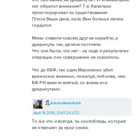
нет обратил внимания? Т.е. банально
проигнорировал их существование.
Плохи Ваши дела, коль Вам больше нечем
гордится.
Мины ставили совсем другие корабли, а
дредноуты так, далече постояли.
Что они были, что нет - на ходе и результатах
операции оно совершенно не сказалось.
Что до КБФ, так один Маринеско убил
вражеских военных, пожалуй, поболее, чем
БФ РИ вместе взятый, со всеми его
дредноутами.
kosmodesantnick
April 19 2016, 21:47:24 UTC
То же что и всегда, ты хохлоблядь, которая
не отвечает за свои слова.