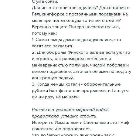
С ума сойти.
Для чего же они пригодились? Для стояния в
Гельсингфорсе с постоянными посадками на
мель при попытке куда-то из него выйти?
Версия о защите Питера несостоятельна,
потому как:
1. Сами немцы даже не догадывались, что
хотят его захватить.
2. Для обороны Финского залива если уж что
и строить, так размером поменьше и
маневренностью получше, числом поболее и
ценою подешевле, заточенное именно под эту
конкретную задачу.
3. Когда немцы хотели - оборонительные
рубежи Балтфлота они прорывали, и Гангуты
им ни разу не мешали.
Россия и в условиях мировой войны
продолжала успешно строить
История с Измаилами и Светланами этот миф
доказательно опровергает.
Что до Черноморских линкоров - так с