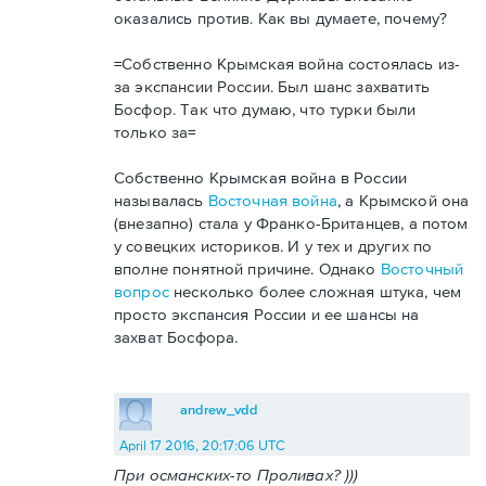
оказались против. Как вы думаете, почему?
=Собственно Крымская война состоялась из-
за экспансии России. Был шанс захватить
Босфор. Так что думаю, что турки были
только за=
Собственно Крымская война в России
называлась
Восточная война
, а Крымской она
(внезапно) стала у Франко-Британцев, а потом
у совецких историков. И у тех и других по
вполне понятной причине. Однако
Восточный
вопрос
несколько более сложная штука, чем
просто экспансия России и ее шансы на
захват Босфора.
andrew_vdd
April 17 2016, 20:17:06 UTC
При османских-то Проливах? )))