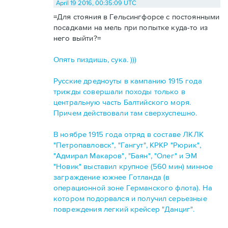
April 19 2016, 00:35:09 UTC
=Для стояния в Гельсингфорсе с постоянными
посадками на мель при попытке куда-то из
него выйти?=
Опять пиздишь, сука. )))
Русские дредноуты в кампанию 1915 года
трижды совершали походы только в
центральную часть Балтийского моря.
Причем действовали там сверхуспешно.
В ноябре 1915 года отряд в составе ЛКЛК
"Петропавловск", "Гангут", КРКР "Рюрик",
"Адмирал Макаров", "Баян", "Олег" и ЭМ
"Новик" выставил крупное (560 мин) минное
заграждение южнее Готланда (в
операционной зоне Германского флота). На
котором подорвался и получил серьезные
повреждения легкий крейсер "Данциг".