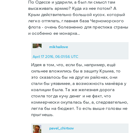
По Одессе и ударили, а был ли смысл там
высаживать армию? Куда из нее потом? А
Крым действительно большой кусок. который
легко оттяпать, главная база Черноморского
флота - очень болезненно для престижа страны
и особенно ее монарха...
mikhailove
April 17 2016, 06:01:56 UTC
Идея в том, что, если бы, например, ещё
сильнее вложились бы в защиту Крыма, то
это сказалось бы на других районах, они
стали бы уязвимее, а возможность манёвра у
коалиции была. Та же железная дорога
стоила тогда кучу денег и не факт, что
коммерчески окупалась бы, а, следовательно,
легла бы на бюджет. То есть выше головы не
прыгнешь.
pavel_chirtsov