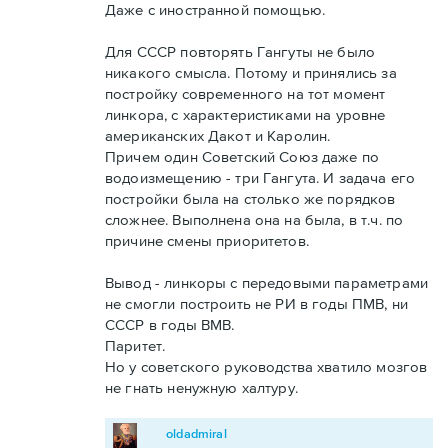
Даже с иностранной помощью.
Для СССР повторять Гангуты не было
никакого смысла. Потому и принялись за
постройку современного на тот момент
линкора, с характеристиками на уровне
американских Дакот и Каролин.
Причем один Советский Союз даже по
водоизмещению - три Гангута. И задача его
постройки была на столько же порядков
сложнее. Выполнена она на была, в т.ч. по
причине смены приоритетов.
Вывод - линкоры с передовыми параметрами
не смогли построить не РИ в годы ПМВ, ни
СССР в годы ВМВ.
Паритет.
Но у советского руководства хватило мозгов
не гнать ненужную халтуру.
oldadmiral