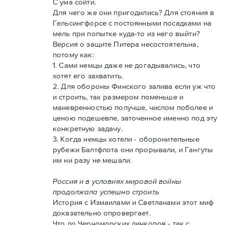
С ума сойти.
Для чего же они пригодились? Для стояния в
Гельсингфорсе с постоянными посадками на
мель при попытке куда-то из него выйти?
Версия о защите Питера несостоятельна,
потому как:
1. Сами немцы даже не догадывались, что
хотят его захватить.
2. Для обороны Финского залива если уж что
и строить, так размером поменьше и
маневренностью получше, числом поболее и
ценою подешевле, заточенное именно под эту
конкретную задачу.
3. Когда немцы хотели - оборонительные
рубежи Балтфлота они прорывали, и Гангуты
им ни разу не мешали.
Россия и в условиях мировой войны
продолжала успешно строить
История с Измаилами и Светланами этот миф
доказательно опровергает.
Что до Черноморских линкоров - так с