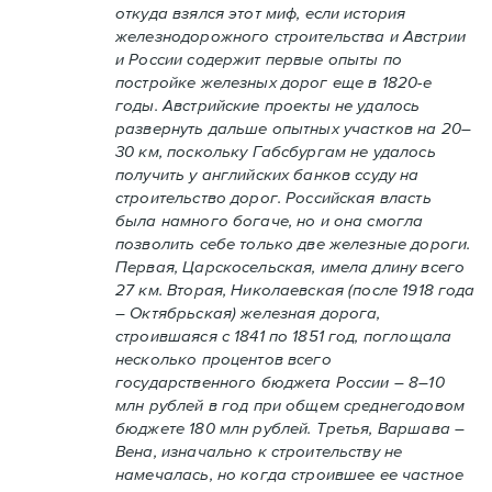
откуда взялся этот миф, если история
железнодорожного строительства и Австрии
и России содержит первые опыты по
постройке железных дорог еще в 1820-е
годы. Австрийские проекты не удалось
развернуть дальше опытных участков на 20–
30 км, поскольку Габсбургам не удалось
получить у английских банков ссуду на
строительство дорог. Российская власть
была намного богаче, но и она смогла
позволить себе только две железные дороги.
Первая, Царскосельская, имела длину всего
27 км. Вторая, Николаевская (после 1918 года
– Октябрьская) железная дорога,
строившаяся с 1841 по 1851 год, поглощала
несколько процентов всего
государственного бюджета России – 8–10
млн рублей в год при общем среднегодовом
бюджете 180 млн рублей. Третья, Варшава –
Вена, изначально к строительству не
намечалась, но когда строившее ее частное