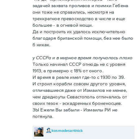
задачей захвата проливов и поимки Гебена
они тоже не справились, несмотря на
трехкратное превосходство в числе и еще
большее - в огневой мощи.
Да и построить их удалось исключительно
благодаря британской помощи, без нее было
б никак.
у СССРа и в мирное время получалось плохо
Только начинал СССР отнюдь не с уровня
1913, а примерно с 18% от оного.
И время в реале имел где-то с 1930 по 39.
И строил корабли совсем другого уровня,
отличавшиеся даже от Измаилов не менее,
чем дредноуты Севастополь отличались от
своих тезок - эскадренных броненосцев.
ЗЫ Ежели Вы забыли - Измаилы РИ не
потянула.
kosmodesantnick