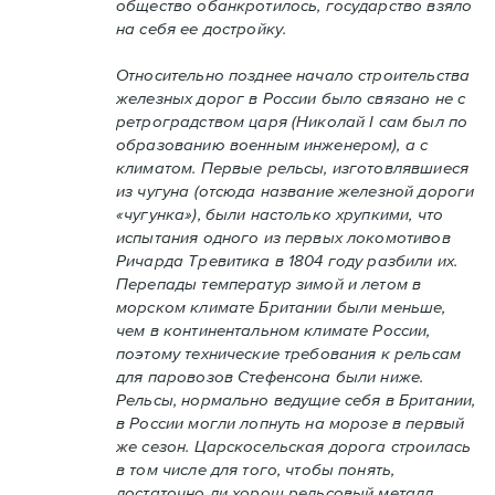
общество обанкротилось, государство взяло
на себя ее достройку.
Относительно позднее начало строительства
железных дорог в России было связано не с
ретроградством царя (Николай I сам был по
образованию военным инженером), а с
климатом. Первые рельсы, изготовлявшиеся
из чугуна (отсюда название железной дороги
«чугунка»), были настолько хрупкими, что
испытания одного из первых локомотивов
Ричарда Тревитика в 1804 году разбили их.
Перепады температур зимой и летом в
морском климате Британии были меньше,
чем в континентальном климате России,
поэтому технические требования к рельсам
для паровозов Стефенсона были ниже.
Рельсы, нормально ведущие себя в Британии,
в России могли лопнуть на морозе в первый
же сезон. Царскосельская дорога строилась
в том числе для того, чтобы понять,
достаточно ли хорош рельсовый металл