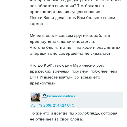
нет обратил внимания? Т.е. банально
проигнорировал их существование.
Плохи Ваши дела, коль Вам больше нечем
гордится.
Мины ставили совсем другие корабли, а
дредноуты так, далече постояли.
Что они были, что нет - на ходе и результатах
операции оно совершенно не сказалось.
Что до КБФ, так один Маринеско убил
вражеских военных, пожалуй, поболее, чем
БФ РИ вместе взятый, со всеми его
дредноутами.
kosmodesantnick
April 19 2016, 21:47:24 UTC
То же что и всегда, ты хохлоблядь, которая
не отвечает за свои слова.