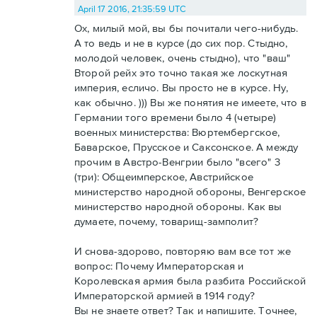
April 17 2016, 21:35:59 UTC
Ох, милый мой, вы бы почитали чего-нибудь.
А то ведь и не в курсе (до сих пор. Стыдно,
молодой человек, очень стыдно), что "ваш"
Второй рейх это точно такая же лоскутная
империя, есличо. Вы просто не в курсе. Ну,
как обычно. ))) Вы же понятия не имеете, что в
Германии того времени было 4 (четыре)
военных министерства: Вюртембергское,
Баварское, Прусское и Саксонское. А между
прочим в Австро-Венгрии было "всего" 3
(три): Общеимперское, Австрийское
министерство народной обороны, Венгерское
министерство народной обороны. Как вы
думаете, почему, товарищ-замполит?
И снова-здорово, повторяю вам все тот же
вопрос: Почему Императорская и
Королевская армия была разбита Российской
Императорской армией в 1914 году?
Вы не знаете ответ? Так и напишите. Точнее,