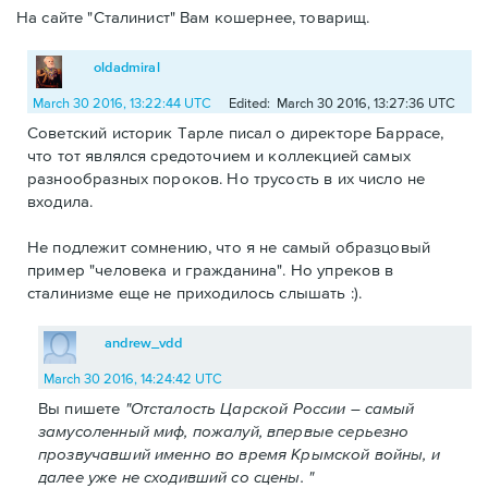
На сайте "Сталинист" Вам кошернее, товарищ.
oldadmiral
March 30 2016, 13:22:44 UTC
Edited: March 30 2016, 13:27:36 UTC
Советский историк Тарле писал о директоре Баррасе,
что тот являлся средоточием и коллекцией самых
разнообразных пороков. Но трусость в их число не
входила.
Не подлежит сомнению, что я не самый образцовый
пример "человека и гражданина". Но упреков в
сталинизме еще не приходилось слышать :).
andrew_vdd
March 30 2016, 14:24:42 UTC
Вы пишете
"Отсталость Царской России – самый
замусоленный миф, пожалуй, впервые серьезно
прозвучавший именно во время Крымской войны, и
далее уже не сходивший со сцены. "