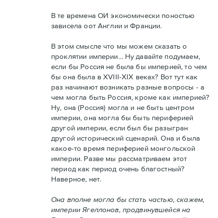
В те времена ОИ экономически поностью
зависела оот Англии и Франции.
В этом смысле что мы можем сказать о
проклятии империи… Ну давайте подумаем,
если бы Россия не была бы империей, то чем
бы она была в XVIII-XIX веках? Вот тут как
раз начинают возникать разные вопросы - а
чем могла быть Россия, кроме как империей?
Ну, она (Россия) могла и не быть центром
империи, она могла бы быть периферией
другой империи, если был бы разыгран
другой исторический сценарий. Она и была
какое-то время периферией монгольской
империи. Разве мы рассматриваем этот
период как период очень благостный?
Наверное, нет.
Она вполне могла бы стать частью, скажем,
империи Ягеллонов, продвинувшейся на