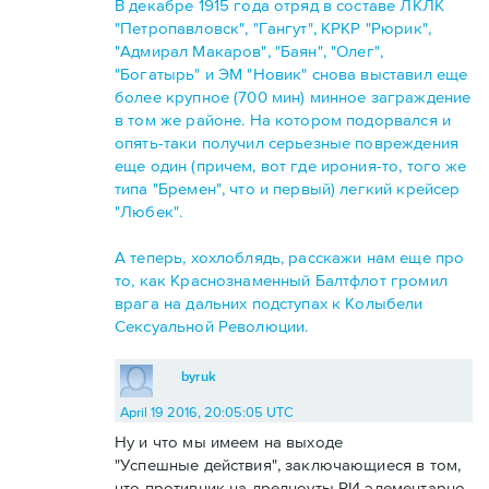
В декабре 1915 года отряд в составе ЛКЛК
"Петропавловск", "Гангут", КРКР "Рюрик",
"Адмирал Макаров", "Баян", "Олег",
"Богатырь" и ЭМ "Новик" снова выставил еще
более крупное (700 мин) минное заграждение
в том же районе. На котором подорвался и
опять-таки получил серьезные повреждения
еще один (причем, вот где ирония-то, того же
типа "Бремен", что и первый) легкий крейсер
"Любек".
А теперь, хохлоблядь, расскажи нам еще про
то, как Краснознаменный Балтфлот громил
врага на дальних подступах к Колыбели
Сексуальной Революции.
byruk
April 19 2016, 20:05:05 UTC
Ну и что мы имеем на выходе
"Успешные действия", заключающиеся в том,
что противник на дредноуты РИ элементарно