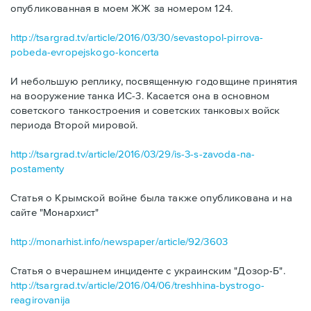
опубликованная в моем ЖЖ за номером 124.
http://tsargrad.tv/article/2016/03/30/sevastopol-pirrova-
pobeda-evropejskogo-koncerta
И небольшую реплику, посвященную годовщине принятия
на вооружение танка ИС-3. Касается она в основном
советского танкостроения и советских танковых войск
периода Второй мировой.
http://tsargrad.tv/article/2016/03/29/is-3-s-zavoda-na-
postamenty
Статья о Крымской войне была также опубликована и на
сайте "Монархист"
http://monarhist.info/newspaper/article/92/3603
Статья о вчерашнем инциденте с украинским "Дозор-Б".
http://tsargrad.tv/article/2016/04/06/treshhina-bystrogo-
reagirovanija