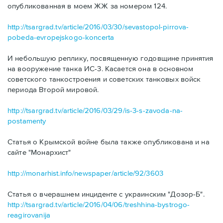
опубликованная в моем ЖЖ за номером 124.
http://tsargrad.tv/article/2016/03/30/sevastopol-pirrova-
pobeda-evropejskogo-koncerta
И небольшую реплику, посвященную годовщине принятия
на вооружение танка ИС-3. Касается она в основном
советского танкостроения и советских танковых войск
периода Второй мировой.
http://tsargrad.tv/article/2016/03/29/is-3-s-zavoda-na-
postamenty
Статья о Крымской войне была также опубликована и на
сайте "Монархист"
http://monarhist.info/newspaper/article/92/3603
Статья о вчерашнем инциденте с украинским "Дозор-Б".
http://tsargrad.tv/article/2016/04/06/treshhina-bystrogo-
reagirovanija