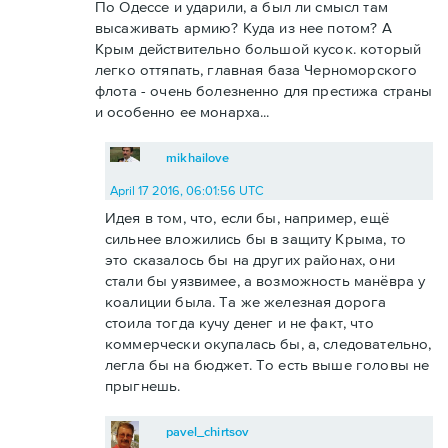
По Одессе и ударили, а был ли смысл там
высаживать армию? Куда из нее потом? А
Крым действительно большой кусок. который
легко оттяпать, главная база Черноморского
флота - очень болезненно для престижа страны
и особенно ее монарха...
mikhailove
April 17 2016, 06:01:56 UTC
Идея в том, что, если бы, например, ещё
сильнее вложились бы в защиту Крыма, то
это сказалось бы на других районах, они
стали бы уязвимее, а возможность манёвра у
коалиции была. Та же железная дорога
стоила тогда кучу денег и не факт, что
коммерчески окупалась бы, а, следовательно,
легла бы на бюджет. То есть выше головы не
прыгнешь.
pavel_chirtsov