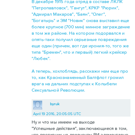
В декабре 1915 года отряд в составе ЛКЛК
"Петропавловск", "Гангут", КРКР "Рюрик",
"Адмирал Макаров", "Баян", "Олег",
"Богатырь" и ЭМ "Новик" снова выставил еще
более крупное (700 мин) минное заграждение
в том же районе. На котором подорвался и
опять-таки получил серьезные повреждения
еще один (причем, вот где ирония-то, того же
типа "Бремен", что и первый) легкий крейсер
"Любек".
А теперь, хохлоблядь, расскажи нам еще про
то, как Краснознаменный Балтфлот громил
врага на дальних подступах к Колыбели
Сексуальной Революции.
byruk
April 19 2016, 20:05:05 UTC
Ну и что мы имеем на выходе
"Успешные действия", заключающиеся в том,
что противник на дредноуты РИ элементарно