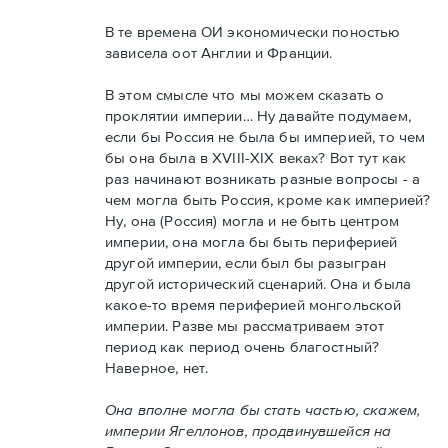
В те времена ОИ экономически поностью
зависела оот Англии и Франции.
В этом смысле что мы можем сказать о
проклятии империи… Ну давайте подумаем,
если бы Россия не была бы империей, то чем
бы она была в XVIII-XIX веках? Вот тут как
раз начинают возникать разные вопросы - а
чем могла быть Россия, кроме как империей?
Ну, она (Россия) могла и не быть центром
империи, она могла бы быть периферией
другой империи, если был бы разыгран
другой исторический сценарий. Она и была
какое-то время периферией монгольской
империи. Разве мы рассматриваем этот
период как период очень благостный?
Наверное, нет.
Она вполне могла бы стать частью, скажем,
империи Ягеллонов, продвинувшейся на