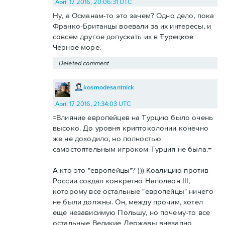
April 17 2016, 20:06:31 UTC
Ну, а Османам-то это зачем? Одно дело, пока
Франко-Британцы воевали за их интересы, и
совсем другое допускать их в
Турецкое
Черное море.
Deleted comment
kosmodesantnick
April 17 2016, 21:34:03 UTC
=Влияние европейцев на Турцию было очень
высоко. До уровня криптоколонии конечно
же не доходило, но полностью
самостоятельным игроком Турция не была.=
А кто это "европейцы"? ))) Коалицию против
России создал конкретно Наполеон III,
которому все остальные "европейцы" ничего
не были должны. Он, между прочим, хотел
еще независимую Польшу, но почему-то все
остальные Великие Державы внезапно