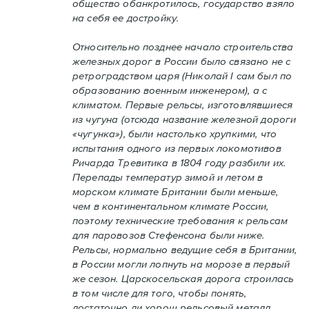
общество обанкротилось, государство взяло
на себя ее достройку.
Относительно позднее начало строительства
железных дорог в России было связано не с
ретроградством царя (Николай I сам был по
образованию военным инженером), а с
климатом. Первые рельсы, изготовлявшиеся
из чугуна (отсюда название железной дороги
«чугунка»), были настолько хрупкими, что
испытания одного из первых локомотивов
Ричарда Тревитика в 1804 году разбили их.
Перепады температур зимой и летом в
морском климате Британии были меньше,
чем в континентальном климате России,
поэтому технические требования к рельсам
для паровозов Стефенсона были ниже.
Рельсы, нормально ведущие себя в Британии,
в России могли лопнуть на морозе в первый
же сезон. Царскосельская дорога строилась
в том числе для того, чтобы понять,
достаточно ли хорош рельсовый металл