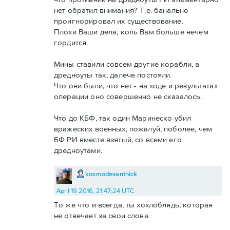
нет обратил внимания? Т.е. банально
проигнорировал их существование.
Плохи Ваши дела, коль Вам больше нечем
гордится.
Мины ставили совсем другие корабли, а
дредноуты так, далече постояли.
Что они были, что нет - на ходе и результатах
операции оно совершенно не сказалось.
Что до КБФ, так один Маринеско убил
вражеских военных, пожалуй, поболее, чем
БФ РИ вместе взятый, со всеми его
дредноутами.
kosmodesantnick
April 19 2016, 21:47:24 UTC
То же что и всегда, ты хохлоблядь, которая
не отвечает за свои слова.