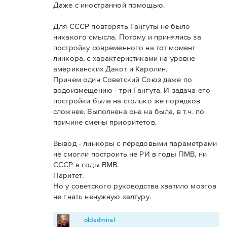
Даже с иностранной помощью.
Для СССР повторять Гангуты не было
никакого смысла. Потому и принялись за
постройку современного на тот момент
линкора, с характеристиками на уровне
американских Дакот и Каролин.
Причем один Советский Союз даже по
водоизмещению - три Гангута. И задача его
постройки была на столько же порядков
сложнее. Выполнена она на была, в т.ч. по
причине смены приоритетов.
Вывод - линкоры с передовыми параметрами
не смогли построить не РИ в годы ПМВ, ни
СССР в годы ВМВ.
Паритет.
Но у советского руководства хватило мозгов
не гнать ненужную халтуру.
oldadmiral