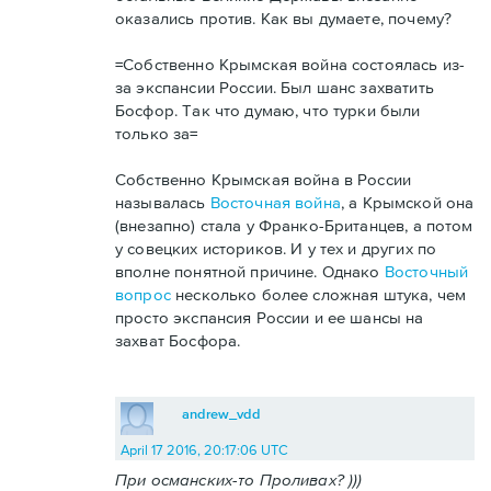
оказались против. Как вы думаете, почему?
=Собственно Крымская война состоялась из-
за экспансии России. Был шанс захватить
Босфор. Так что думаю, что турки были
только за=
Собственно Крымская война в России
называлась
Восточная война
, а Крымской она
(внезапно) стала у Франко-Британцев, а потом
у совецких историков. И у тех и других по
вполне понятной причине. Однако
Восточный
вопрос
несколько более сложная штука, чем
просто экспансия России и ее шансы на
захват Босфора.
andrew_vdd
April 17 2016, 20:17:06 UTC
При османских-то Проливах? )))