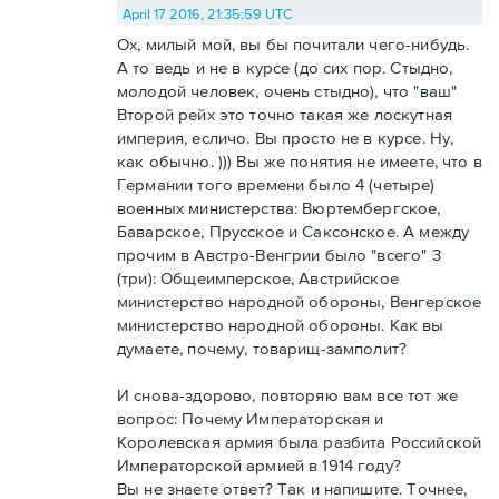
April 17 2016, 21:35:59 UTC
Ох, милый мой, вы бы почитали чего-нибудь.
А то ведь и не в курсе (до сих пор. Стыдно,
молодой человек, очень стыдно), что "ваш"
Второй рейх это точно такая же лоскутная
империя, есличо. Вы просто не в курсе. Ну,
как обычно. ))) Вы же понятия не имеете, что в
Германии того времени было 4 (четыре)
военных министерства: Вюртембергское,
Баварское, Прусское и Саксонское. А между
прочим в Австро-Венгрии было "всего" 3
(три): Общеимперское, Австрийское
министерство народной обороны, Венгерское
министерство народной обороны. Как вы
думаете, почему, товарищ-замполит?
И снова-здорово, повторяю вам все тот же
вопрос: Почему Императорская и
Королевская армия была разбита Российской
Императорской армией в 1914 году?
Вы не знаете ответ? Так и напишите. Точнее,