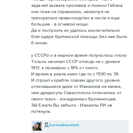
задачей захвата проливов и поимки Гебена
они тоже не справились, несмотря на
трехкратное превосходство в числе и еще
большее - в огневой мощи.
Да и построить их удалось исключительно
благодаря британской помощи, без нее было
б никак.
у СССРа и в мирное время получалось плохо
Только начинал СССР отнюдь не с уровня
1913, а примерно с 18% от оного.
И время в реале имел где-то с 1930 по 39.
И строил корабли совсем другого уровня,
отличавшиеся даже от Измаилов не менее,
чем дредноуты Севастополь отличались от
своих тезок - эскадренных броненосцев.
ЗЫ Ежели Вы забыли - Измаилы РИ не
потянула.
kosmodesantnick