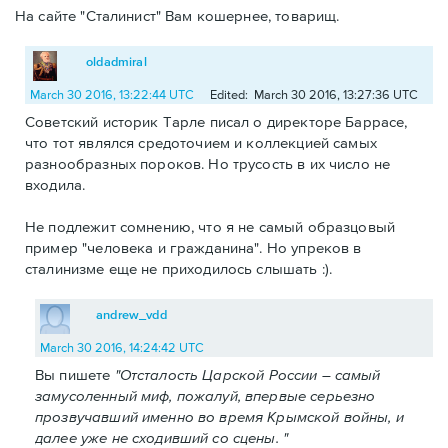
На сайте "Сталинист" Вам кошернее, товарищ.
oldadmiral
March 30 2016, 13:22:44 UTC
Edited: March 30 2016, 13:27:36 UTC
Советский историк Тарле писал о директоре Баррасе,
что тот являлся средоточием и коллекцией самых
разнообразных пороков. Но трусость в их число не
входила.
Не подлежит сомнению, что я не самый образцовый
пример "человека и гражданина". Но упреков в
сталинизме еще не приходилось слышать :).
andrew_vdd
March 30 2016, 14:24:42 UTC
Вы пишете
"Отсталость Царской России – самый
замусоленный миф, пожалуй, впервые серьезно
прозвучавший именно во время Крымской войны, и
далее уже не сходивший со сцены. "