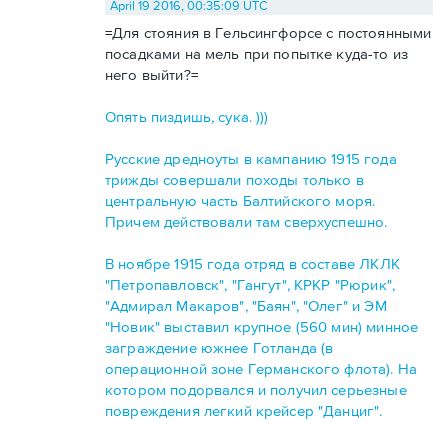
April 19 2016, 00:35:09 UTC
=Для стояния в Гельсингфорсе с постоянными
посадками на мель при попытке куда-то из
него выйти?=
Опять пиздишь, сука. )))
Русские дредноуты в кампанию 1915 года
трижды совершали походы только в
центральную часть Балтийского моря.
Причем действовали там сверхуспешно.
В ноябре 1915 года отряд в составе ЛКЛК
"Петропавловск", "Гангут", КРКР "Рюрик",
"Адмирал Макаров", "Баян", "Олег" и ЭМ
"Новик" выставил крупное (560 мин) минное
заграждение южнее Готланда (в
операционной зоне Германского флота). На
котором подорвался и получил серьезные
повреждения легкий крейсер "Данциг".