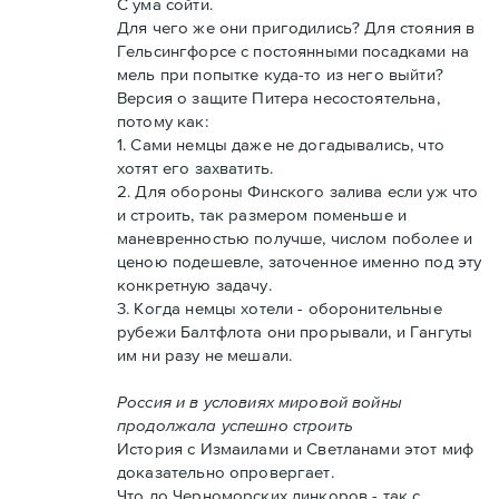
С ума сойти.
Для чего же они пригодились? Для стояния в
Гельсингфорсе с постоянными посадками на
мель при попытке куда-то из него выйти?
Версия о защите Питера несостоятельна,
потому как:
1. Сами немцы даже не догадывались, что
хотят его захватить.
2. Для обороны Финского залива если уж что
и строить, так размером поменьше и
маневренностью получше, числом поболее и
ценою подешевле, заточенное именно под эту
конкретную задачу.
3. Когда немцы хотели - оборонительные
рубежи Балтфлота они прорывали, и Гангуты
им ни разу не мешали.
Россия и в условиях мировой войны
продолжала успешно строить
История с Измаилами и Светланами этот миф
доказательно опровергает.
Что до Черноморских линкоров - так с