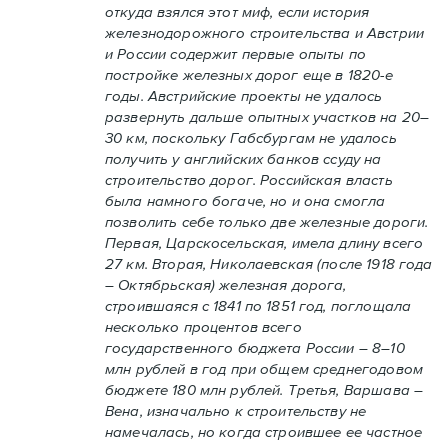
откуда взялся этот миф, если история
железнодорожного строительства и Австрии
и России содержит первые опыты по
постройке железных дорог еще в 1820-е
годы. Австрийские проекты не удалось
развернуть дальше опытных участков на 20–
30 км, поскольку Габсбургам не удалось
получить у английских банков ссуду на
строительство дорог. Российская власть
была намного богаче, но и она смогла
позволить себе только две железные дороги.
Первая, Царскосельская, имела длину всего
27 км. Вторая, Николаевская (после 1918 года
– Октябрьская) железная дорога,
строившаяся с 1841 по 1851 год, поглощала
несколько процентов всего
государственного бюджета России – 8–10
млн рублей в год при общем среднегодовом
бюджете 180 млн рублей. Третья, Варшава –
Вена, изначально к строительству не
намечалась, но когда строившее ее частное