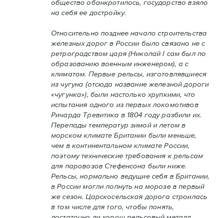
общество обанкротилось, государство взяло
на себя ее достройку.
Относительно позднее начало строительства
железных дорог в России было связано не с
ретроградством царя (Николай I сам был по
образованию военным инженером), а с
климатом. Первые рельсы, изготовлявшиеся
из чугуна (отсюда название железной дороги
«чугунка»), были настолько хрупкими, что
испытания одного из первых локомотивов
Ричарда Тревитика в 1804 году разбили их.
Перепады температур зимой и летом в
морском климате Британии были меньше,
чем в континентальном климате России,
поэтому технические требования к рельсам
для паровозов Стефенсона были ниже.
Рельсы, нормально ведущие себя в Британии,
в России могли лопнуть на морозе в первый
же сезон. Царскосельская дорога строилась
в том числе для того, чтобы понять,
достаточно ли хорош рельсовый металл