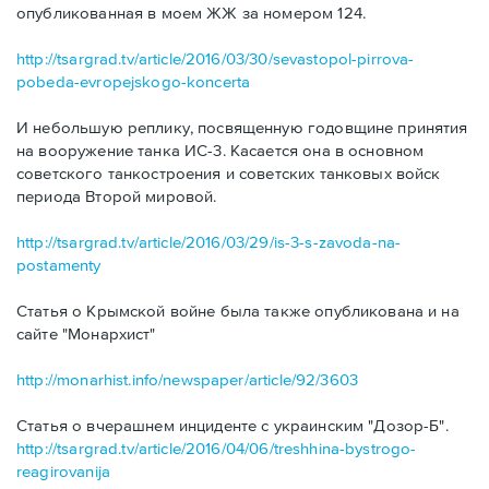
опубликованная в моем ЖЖ за номером 124.
http://tsargrad.tv/article/2016/03/30/sevastopol-pirrova-
pobeda-evropejskogo-koncerta
И небольшую реплику, посвященную годовщине принятия
на вооружение танка ИС-3. Касается она в основном
советского танкостроения и советских танковых войск
периода Второй мировой.
http://tsargrad.tv/article/2016/03/29/is-3-s-zavoda-na-
postamenty
Статья о Крымской войне была также опубликована и на
сайте "Монархист"
http://monarhist.info/newspaper/article/92/3603
Статья о вчерашнем инциденте с украинским "Дозор-Б".
http://tsargrad.tv/article/2016/04/06/treshhina-bystrogo-
reagirovanija