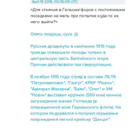
April 19 2016, 00:35:09 UTC
=Для стояния в Гельсингфорсе с постоянными
посадками на мель при попытке куда-то из
него выйти?=
Опять пиздишь, сука. )))
Русские дредноуты в кампанию 1915 года
трижды совершали походы только в
центральную часть Балтийского моря.
Причем действовали там сверхуспешно.
В ноябре 1915 года отряд в составе ЛКЛК
"Петропавловск", "Гангут", КРКР "Рюрик",
"Адмирал Макаров", "Баян", "Олег" и ЭМ
"Новик" выставил крупное (560 мин) минное
заграждение южнее Готланда (в
операционной зоне Германского флота). На
котором подорвался и получил серьезные
повреждения легкий крейсер "Данциг".