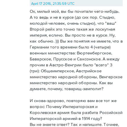
April 17 2016, 21:35:59 UTC
Ох, милый мой, вы бы почитали чего-нибудь.
А то ведь и не в курсе (до сих пор. Стыдно,
молодой человек, очень стыдно), что "ваш"
Второй рейх это точно такая же лоскутная
империя, есличо. Вы просто не в курсе. Ну,
как обычно. ))) Вы же понятия не имеете, что в
Германии того времени было 4 (четыре)
военных министерства: Вюртембергское,
Баварское, Прусское и Саксонское. А между
прочим в Австро-Венгрии было "всего" 3
(три): Общеимперское, Австрийское
министерство народной обороны, Венгерское
министерство народной обороны. Как вы
думаете, почему, товарищ-замполит?
И снова-здорово, повторяю вам все тот же
вопрос: Почему Императорская и
Королевская армия была разбита Российской
Императорской армией в 1914 году?
Вы не знаете ответ? Так и напишите. Точнее,