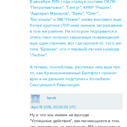
В декабре 1915 года отряд в составе ЛКЛК
"Петропавловск", "Гангут", КРКР "Рюрик",
"Адмирал Макаров", "Баян", "Олег",
"Богатырь" и ЭМ "Новик" снова выставил еще
более крупное (700 мин) минное заграждение
в том же районе. На котором подорвался и
опять-таки получил серьезные повреждения
еще один (причем, вот где ирония-то, того же
типа "Бремен", что и первый) легкий крейсер
"Любек".
А теперь, хохлоблядь, расскажи нам еще про
то, как Краснознаменный Балтфлот громил
врага на дальних подступах к Колыбели
Сексуальной Революции.
byruk
April 19 2016, 20:05:05 UTC
Ну и что мы имеем на выходе
"Успешные действия", заключающиеся в том,
что противник на дредноуты РИ элементарно