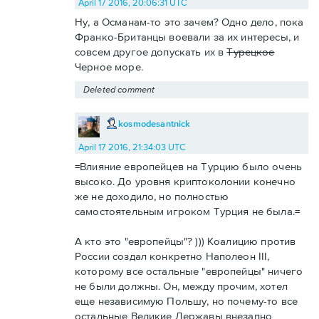
April 17 2016, 20:06:31 UTC
Ну, а Османам-то это зачем? Одно дело, пока
Франко-Британцы воевали за их интересы, и
совсем другое допускать их в
Турецкое
Черное море.
Deleted comment
kosmodesantnick
April 17 2016, 21:34:03 UTC
=Влияние европейцев на Турцию было очень
высоко. До уровня криптоколонии конечно
же не доходило, но полностью
самостоятельным игроком Турция не была.=
А кто это "европейцы"? ))) Коалицию против
России создал конкретно Наполеон III,
которому все остальные "европейцы" ничего
не были должны. Он, между прочим, хотел
еще независимую Польшу, но почему-то все
остальные Великие Державы внезапно