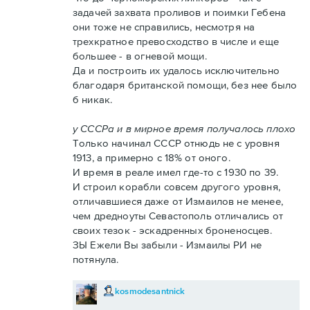
задачей захвата проливов и поимки Гебена
они тоже не справились, несмотря на
трехкратное превосходство в числе и еще
большее - в огневой мощи.
Да и построить их удалось исключительно
благодаря британской помощи, без нее было
б никак.
у СССРа и в мирное время получалось плохо
Только начинал СССР отнюдь не с уровня
1913, а примерно с 18% от оного.
И время в реале имел где-то с 1930 по 39.
И строил корабли совсем другого уровня,
отличавшиеся даже от Измаилов не менее,
чем дредноуты Севастополь отличались от
своих тезок - эскадренных броненосцев.
ЗЫ Ежели Вы забыли - Измаилы РИ не
потянула.
kosmodesantnick