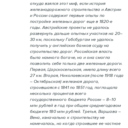
откуда взялся этот миф, если история
железнодорожного строительства и Австрии
и России содержит первые опыты по
постройке железных дорог еще в 1820-е
годы. Австрийские проекты не удалось
развернуть дальше опытных участков на 20–
30 км, поскольку Габсбургам не удалось
получить у английских банков ссуду на
строительство дорог. Российская власть
была намного богаче, но и она смогла
позволить себе только две железные дороги.
Первая, Царскосельская, имела длину всего
27 км. Вторая, Николаевская (после 1918 года
– Октябрьская) железная дорога,
строившаяся с 1841 по 1851 год, поглощала
несколько процентов всего
государственного бюджета России – 8–10
млн рублей в год при общем среднегодовом
бюджете 180 млн рублей. Третья, Варшава –
Вена, изначально к строительству не
намечалась, но когда строившее ее частное