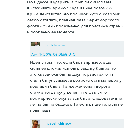
По Одессе и ударили, а был ли смысл там
высаживать армию? Куда из нее потом? А
Крым действительно большой кусок. который
легко оттяпать, главная база Черноморского
флота - очень болезненно для престижа страны
и особенно ее монарха...
mikhailove
April 17 2016, 06:01:56 UTC
Идея в том, что, если бы, например, ещё
сильнее вложились бы в защиту Крыма, то
это сказалось бы на других районах, они
стали бы уязвимее, а возможность манёвра у
коалиции была. Та же железная дорога
стоила тогда кучу денег и не факт, что
коммерчески окупалась бы, а, следовательно,
легла бы на бюджет. То есть выше головы не
прыгнешь.
pavel_chirtsov