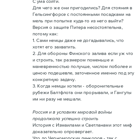
С ума сойти.
Для чего же они пригодились? Для стояния в
Гельсингфорсе с постоянными посадками на
мель при попытке куда-то из него выйти?
Версия о защите Питера несостоятельна,
потому как:
1. Сами немцы даже не догадывались, что
хотят его захватить.
2. Для обороны Финского залива если уж что
и строить, так размером поменьше и
маневренностью получше, числом поболее и
ценою подешевле, заточенное именно под эту
конкретную задачу.
3. Когда немцы хотели - оборонительные
рубежи Балтфлота они прорывали, и Гангуты
им ни разу не мешали.
Россия и в условиях мировой войны
продолжала успешно строить
История с Измаилами и Светланами этот миф
доказательно опровергает.
Что до Черноморских линкоров - так с