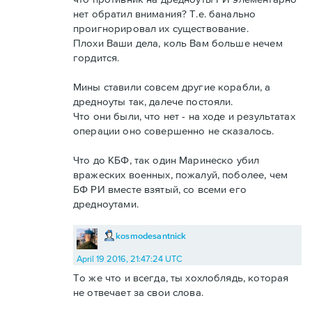
нет обратил внимания? Т.е. банально
проигнорировал их существование.
Плохи Ваши дела, коль Вам больше нечем
гордится.
Мины ставили совсем другие корабли, а
дредноуты так, далече постояли.
Что они были, что нет - на ходе и результатах
операции оно совершенно не сказалось.
Что до КБФ, так один Маринеско убил
вражеских военных, пожалуй, поболее, чем
БФ РИ вместе взятый, со всеми его
дредноутами.
kosmodesantnick
April 19 2016, 21:47:24 UTC
То же что и всегда, ты хохлоблядь, которая
не отвечает за свои слова.