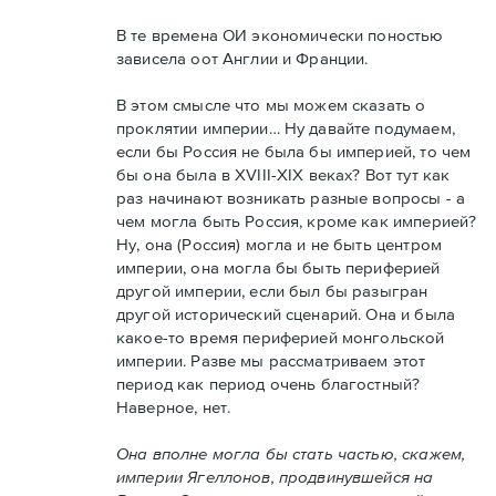
В те времена ОИ экономически поностью
зависела оот Англии и Франции.
В этом смысле что мы можем сказать о
проклятии империи… Ну давайте подумаем,
если бы Россия не была бы империей, то чем
бы она была в XVIII-XIX веках? Вот тут как
раз начинают возникать разные вопросы - а
чем могла быть Россия, кроме как империей?
Ну, она (Россия) могла и не быть центром
империи, она могла бы быть периферией
другой империи, если был бы разыгран
другой исторический сценарий. Она и была
какое-то время периферией монгольской
империи. Разве мы рассматриваем этот
период как период очень благостный?
Наверное, нет.
Она вполне могла бы стать частью, скажем,
империи Ягеллонов, продвинувшейся на