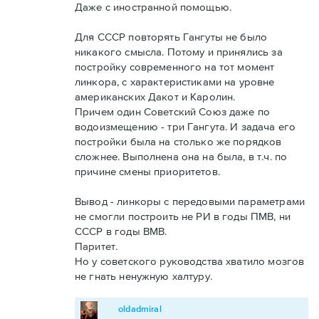
Даже с иностранной помощью.
Для СССР повторять Гангуты не было
никакого смысла. Потому и принялись за
постройку современного на тот момент
линкора, с характеристиками на уровне
американских Дакот и Каролин.
Причем один Советский Союз даже по
водоизмещению - три Гангута. И задача его
постройки была на столько же порядков
сложнее. Выполнена она на была, в т.ч. по
причине смены приоритетов.
Вывод - линкоры с передовыми параметрами
не смогли построить не РИ в годы ПМВ, ни
СССР в годы ВМВ.
Паритет.
Но у советского руководства хватило мозгов
не гнать ненужную халтуру.
oldadmiral