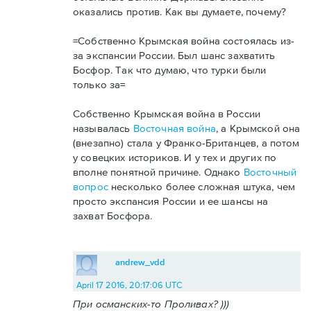
оказались против. Как вы думаете, почему?
=Собственно Крымская война состоялась из-
за экспансии России. Был шанс захватить
Босфор. Так что думаю, что турки были
только за=
Собственно Крымская война в России
называлась
Восточная война
, а Крымской она
(внезапно) стала у Франко-Британцев, а потом
у совецких историков. И у тех и других по
вполне понятной причине. Однако
Восточный
вопрос
несколько более сложная штука, чем
просто экспансия России и ее шансы на
захват Босфора.
andrew_vdd
April 17 2016, 20:17:06 UTC
При османских-то Проливах? )))