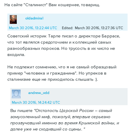
На сайте "Сталинист" Вам кошернее, товарищ.
oldadmiral
March 30 2016, 13:22:44 UTC
Edited: March 30 2016, 13:27:36 UTC
Советский историк Тарле писал о директоре Баррасе,
что тот являлся средоточием и коллекцией самых
разнообразных пороков. Но трусость в их число не
входила.
Не подлежит сомнению, что я не самый образцовый
пример "человека и гражданина". Но упреков в
сталинизме еще не приходилось слышать :).
andrew_vdd
March 30 2016, 14:24:42 UTC
Вы пишете
"Отсталость Царской России – самый
замусоленный миф, пожалуй, впервые серьезно
прозвучавший именно во время Крымской войны, и
далее уже не сходивший со сцены. "