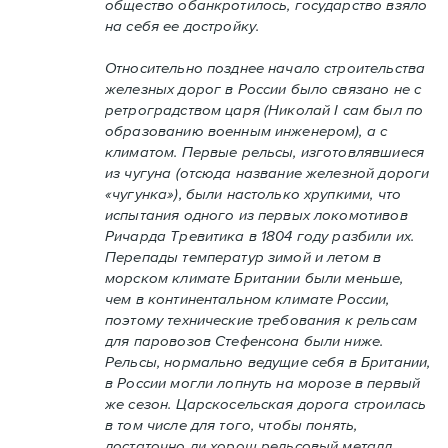
общество обанкротилось, государство взяло
на себя ее достройку.
Относительно позднее начало строительства
железных дорог в России было связано не с
ретроградством царя (Николай I сам был по
образованию военным инженером), а с
климатом. Первые рельсы, изготовлявшиеся
из чугуна (отсюда название железной дороги
«чугунка»), были настолько хрупкими, что
испытания одного из первых локомотивов
Ричарда Тревитика в 1804 году разбили их.
Перепады температур зимой и летом в
морском климате Британии были меньше,
чем в континентальном климате России,
поэтому технические требования к рельсам
для паровозов Стефенсона были ниже.
Рельсы, нормально ведущие себя в Британии,
в России могли лопнуть на морозе в первый
же сезон. Царскосельская дорога строилась
в том числе для того, чтобы понять,
достаточно ли хорош рельсовый металл