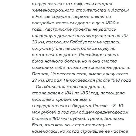
откуда взялся этот миф, если история
железнодорожного строительства и Австрии
и России содержит первые опыты по
постройке железных дорог еще в 1820-е
годы. Австрийские проекты не удалось
развернуть дальше опытных участков на 20–
30 км, поскольку Габсбургам не удалось
получить у английских банков ссуду на
строительство дорог. Российская власть
была намного богаче, но и она смогла
позволить себе только две железные дороги.
Первая, Царскосельская, имела длину всего
27 км. Вторая, Николаевская (после 1918 года
– Октябрьская) железная дорога,
строившаяся с 1841 по 1851 год, поглощала
несколько процентов всего
государственного бюджета России – 8–10
млн рублей в год при общем среднегодовом
бюджете 180 млн рублей. Третья, Варшава –
Вена, изначально к строительству не
намечалась, но когда строившее ее частное