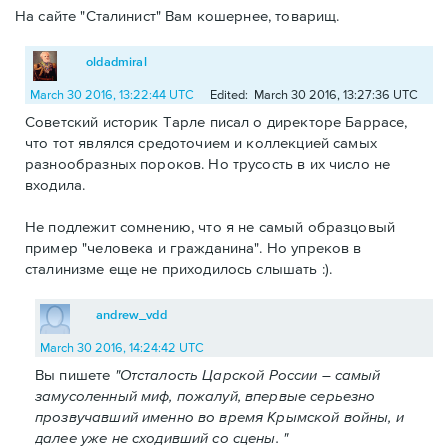
На сайте "Сталинист" Вам кошернее, товарищ.
oldadmiral
March 30 2016, 13:22:44 UTC
Edited: March 30 2016, 13:27:36 UTC
Советский историк Тарле писал о директоре Баррасе,
что тот являлся средоточием и коллекцией самых
разнообразных пороков. Но трусость в их число не
входила.
Не подлежит сомнению, что я не самый образцовый
пример "человека и гражданина". Но упреков в
сталинизме еще не приходилось слышать :).
andrew_vdd
March 30 2016, 14:24:42 UTC
Вы пишете
"Отсталость Царской России – самый
замусоленный миф, пожалуй, впервые серьезно
прозвучавший именно во время Крымской войны, и
далее уже не сходивший со сцены. "