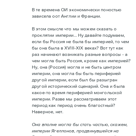
В те времена ОИ экономически поностью
зависела оот Англии и Франции.
В этом смысле что мы можем сказать о
проклятии империи… Ну давайте подумаем,
если бы Россия не была бы империей, то чем
бы она была в XVIII-XIX веках? Вот тут как
раз начинают возникать разные вопросы - а
чем могла быть Россия, кроме как империей?
Ну, она (Россия) могла и не быть центром
империи, она могла бы быть периферией
другой империи, если был бы разыгран
другой исторический сценарий. Она и была
какое-то время периферией монгольской
империи. Разве мы рассматриваем этот
период как период очень благостный?
Наверное, нет.
Она вполне могла бы стать частью, скажем,
империи Ягеллонов, продвинувшейся на