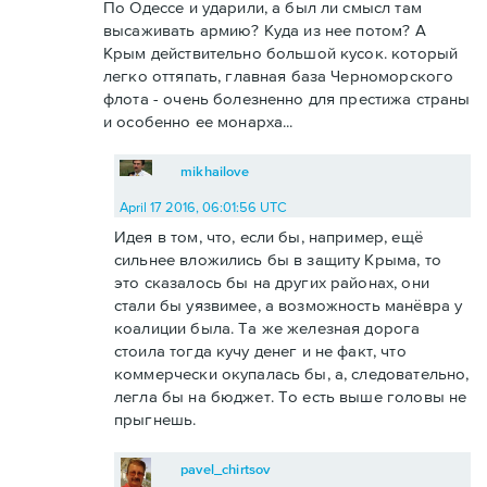
По Одессе и ударили, а был ли смысл там
высаживать армию? Куда из нее потом? А
Крым действительно большой кусок. который
легко оттяпать, главная база Черноморского
флота - очень болезненно для престижа страны
и особенно ее монарха...
mikhailove
April 17 2016, 06:01:56 UTC
Идея в том, что, если бы, например, ещё
сильнее вложились бы в защиту Крыма, то
это сказалось бы на других районах, они
стали бы уязвимее, а возможность манёвра у
коалиции была. Та же железная дорога
стоила тогда кучу денег и не факт, что
коммерчески окупалась бы, а, следовательно,
легла бы на бюджет. То есть выше головы не
прыгнешь.
pavel_chirtsov