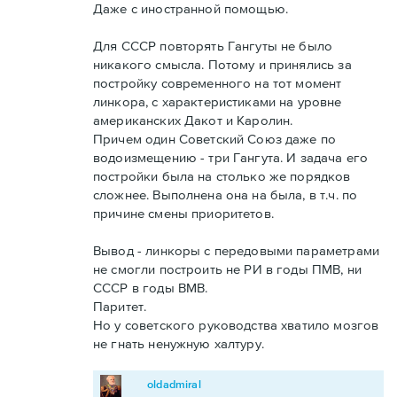
Даже с иностранной помощью.
Для СССР повторять Гангуты не было
никакого смысла. Потому и принялись за
постройку современного на тот момент
линкора, с характеристиками на уровне
американских Дакот и Каролин.
Причем один Советский Союз даже по
водоизмещению - три Гангута. И задача его
постройки была на столько же порядков
сложнее. Выполнена она на была, в т.ч. по
причине смены приоритетов.
Вывод - линкоры с передовыми параметрами
не смогли построить не РИ в годы ПМВ, ни
СССР в годы ВМВ.
Паритет.
Но у советского руководства хватило мозгов
не гнать ненужную халтуру.
oldadmiral