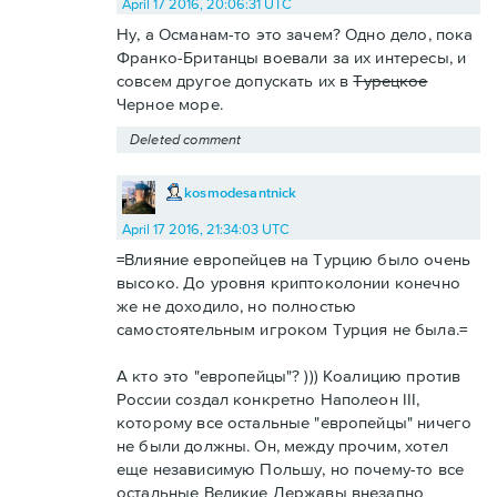
April 17 2016, 20:06:31 UTC
Ну, а Османам-то это зачем? Одно дело, пока
Франко-Британцы воевали за их интересы, и
совсем другое допускать их в
Турецкое
Черное море.
Deleted comment
kosmodesantnick
April 17 2016, 21:34:03 UTC
=Влияние европейцев на Турцию было очень
высоко. До уровня криптоколонии конечно
же не доходило, но полностью
самостоятельным игроком Турция не была.=
А кто это "европейцы"? ))) Коалицию против
России создал конкретно Наполеон III,
которому все остальные "европейцы" ничего
не были должны. Он, между прочим, хотел
еще независимую Польшу, но почему-то все
остальные Великие Державы внезапно