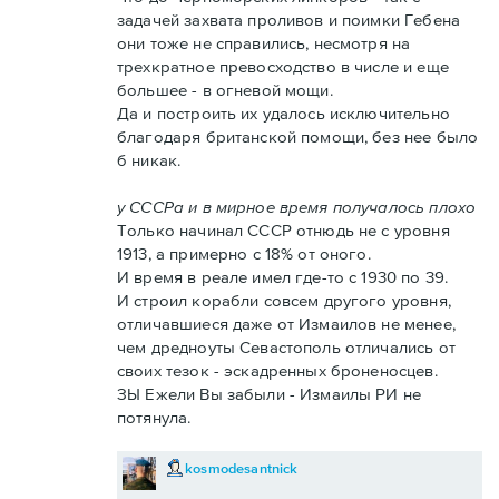
задачей захвата проливов и поимки Гебена
они тоже не справились, несмотря на
трехкратное превосходство в числе и еще
большее - в огневой мощи.
Да и построить их удалось исключительно
благодаря британской помощи, без нее было
б никак.
у СССРа и в мирное время получалось плохо
Только начинал СССР отнюдь не с уровня
1913, а примерно с 18% от оного.
И время в реале имел где-то с 1930 по 39.
И строил корабли совсем другого уровня,
отличавшиеся даже от Измаилов не менее,
чем дредноуты Севастополь отличались от
своих тезок - эскадренных броненосцев.
ЗЫ Ежели Вы забыли - Измаилы РИ не
потянула.
kosmodesantnick