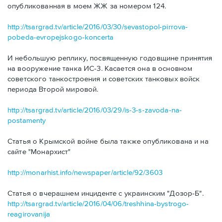
опубликованная в моем ЖЖ за номером 124.
http://tsargrad.tv/article/2016/03/30/sevastopol-pirrova-
pobeda-evropejskogo-koncerta
И небольшую реплику, посвященную годовщине принятия
на вооружение танка ИС-3. Касается она в основном
советского танкостроения и советских танковых войск
периода Второй мировой.
http://tsargrad.tv/article/2016/03/29/is-3-s-zavoda-na-
postamenty
Статья о Крымской войне была также опубликована и на
сайте "Монархист"
http://monarhist.info/newspaper/article/92/3603
Статья о вчерашнем инциденте с украинским "Дозор-Б".
http://tsargrad.tv/article/2016/04/06/treshhina-bystrogo-
reagirovanija