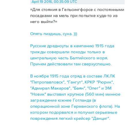
April 19 2016, 00:35:09 UTC
=Для стояния в Гельсингфорсе с постоянными
посадками на мель при попытке куда-то из
него выйти?=
Опять пиздишь, сука. )))
Русские дредноуты в кампанию 1915 года
трижды совершали походы только в
центральную часть Балтийского моря.
Причем действовали там сверхуспешно.
В ноябре 1915 года отряд в составе ЛКЛК
"Петропавловск", "Гангут", КРКР "Рюрик",
"Адмирал Макаров", "Баян", "Олег" и ЭМ
"Новик" выставил крупное (560 мин) минное
заграждение южнее Готланда (в
операционной зоне Германского флота). На
котором подорвался и получил серьезные
повреждения легкий крейсер "Данциг".