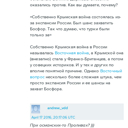
оказались против. Как вы думаете, почему?
=Собственно Крымская война состоялась из-
за экспансии России. Был шанс захватить
Босфор. Так что думаю, что турки были
только за=
Собственно Крымская война в России
называлась
Восточная война
, а Крымской она
(внезапно) стала у Франко-Британцев, а потом
у совецких историков. И у тех и других по
вполне понятной причине. Однако
Восточный
вопрос
несколько более сложная штука, чем
просто экспансия России и ее шансы на
захват Босфора.
andrew_vdd
April 17 2016, 20:17:06 UTC
При османских-то Проливах? )))