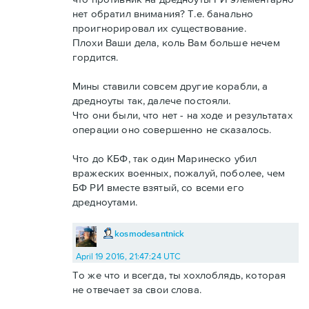
нет обратил внимания? Т.е. банально
проигнорировал их существование.
Плохи Ваши дела, коль Вам больше нечем
гордится.
Мины ставили совсем другие корабли, а
дредноуты так, далече постояли.
Что они были, что нет - на ходе и результатах
операции оно совершенно не сказалось.
Что до КБФ, так один Маринеско убил
вражеских военных, пожалуй, поболее, чем
БФ РИ вместе взятый, со всеми его
дредноутами.
kosmodesantnick
April 19 2016, 21:47:24 UTC
То же что и всегда, ты хохлоблядь, которая
не отвечает за свои слова.