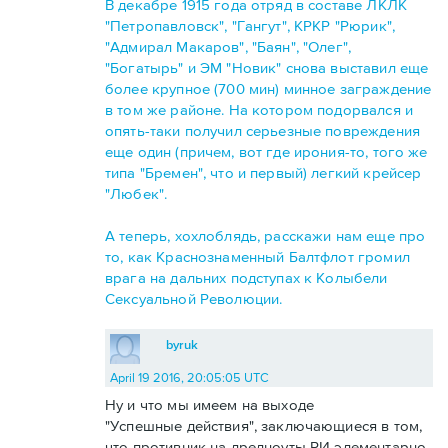
В декабре 1915 года отряд в составе ЛКЛК
"Петропавловск", "Гангут", КРКР "Рюрик",
"Адмирал Макаров", "Баян", "Олег",
"Богатырь" и ЭМ "Новик" снова выставил еще
более крупное (700 мин) минное заграждение
в том же районе. На котором подорвался и
опять-таки получил серьезные повреждения
еще один (причем, вот где ирония-то, того же
типа "Бремен", что и первый) легкий крейсер
"Любек".
А теперь, хохлоблядь, расскажи нам еще про
то, как Краснознаменный Балтфлот громил
врага на дальних подступах к Колыбели
Сексуальной Революции.
byruk
April 19 2016, 20:05:05 UTC
Ну и что мы имеем на выходе
"Успешные действия", заключающиеся в том,
что противник на дредноуты РИ элементарно