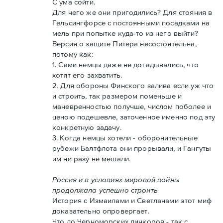
С ума сойти.
Для чего же они пригодились? Для стояния в
Гельсингфорсе с постоянными посадками на
мель при попытке куда-то из него выйти?
Версия о защите Питера несостоятельна,
потому как:
1. Сами немцы даже не догадывались, что
хотят его захватить.
2. Для обороны Финского залива если уж что
и строить, так размером поменьше и
маневренностью получше, числом поболее и
ценою подешевле, заточенное именно под эту
конкретную задачу.
3. Когда немцы хотели - оборонительные
рубежи Балтфлота они прорывали, и Гангуты
им ни разу не мешали.
Россия и в условиях мировой войны
продолжала успешно строить
История с Измаилами и Светланами этот миф
доказательно опровергает.
Что до Черноморских линкоров - так с