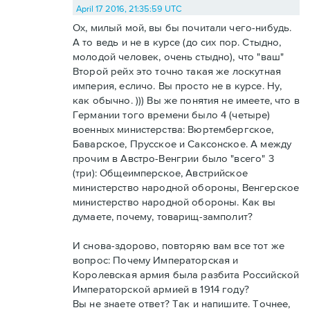
April 17 2016, 21:35:59 UTC
Ох, милый мой, вы бы почитали чего-нибудь.
А то ведь и не в курсе (до сих пор. Стыдно,
молодой человек, очень стыдно), что "ваш"
Второй рейх это точно такая же лоскутная
империя, есличо. Вы просто не в курсе. Ну,
как обычно. ))) Вы же понятия не имеете, что в
Германии того времени было 4 (четыре)
военных министерства: Вюртембергское,
Баварское, Прусское и Саксонское. А между
прочим в Австро-Венгрии было "всего" 3
(три): Общеимперское, Австрийское
министерство народной обороны, Венгерское
министерство народной обороны. Как вы
думаете, почему, товарищ-замполит?
И снова-здорово, повторяю вам все тот же
вопрос: Почему Императорская и
Королевская армия была разбита Российской
Императорской армией в 1914 году?
Вы не знаете ответ? Так и напишите. Точнее,