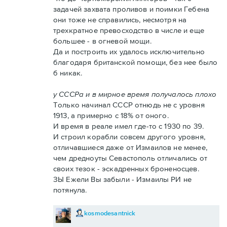
задачей захвата проливов и поимки Гебена
они тоже не справились, несмотря на
трехкратное превосходство в числе и еще
большее - в огневой мощи.
Да и построить их удалось исключительно
благодаря британской помощи, без нее было
б никак.
у СССРа и в мирное время получалось плохо
Только начинал СССР отнюдь не с уровня
1913, а примерно с 18% от оного.
И время в реале имел где-то с 1930 по 39.
И строил корабли совсем другого уровня,
отличавшиеся даже от Измаилов не менее,
чем дредноуты Севастополь отличались от
своих тезок - эскадренных броненосцев.
ЗЫ Ежели Вы забыли - Измаилы РИ не
потянула.
kosmodesantnick