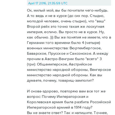
April 17 2016, 21:35:59 UTC
Ох, милый мой, вы бы почитали чего-нибудь.
А то ведь и не в курсе (до сих пор. Стыдно,
молодой человек, очень стыдно), что "ваш"
Второй рейх это точно такая же лоскутная
империя, есличо. Вы просто не в курсе. Ну,
как обычно. ))) Вы же понятия не имеете, что в
Германии того времени было 4 (четыре)
военных министерства: Вюртембергское,
Баварское, Прусское и Саксонское. А между
прочим в Австро-Венгрии было "всего" 3
(три): Общеимперское, Австрийское
министерство народной обороны, Венгерское
министерство народной обороны. Как вы
думаете, почему, товарищ-замполит?
И снова-здорово, повторяю вам все тот же
вопрос: Почему Императорская и
Королевская армия была разбита Российской
Императорской армией в 1914 году?
Вы не знаете ответ? Так и напишите. Точнее,