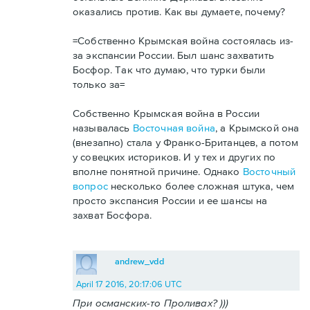
оказались против. Как вы думаете, почему?
=Собственно Крымская война состоялась из-
за экспансии России. Был шанс захватить
Босфор. Так что думаю, что турки были
только за=
Собственно Крымская война в России
называлась
Восточная война
, а Крымской она
(внезапно) стала у Франко-Британцев, а потом
у совецких историков. И у тех и других по
вполне понятной причине. Однако
Восточный
вопрос
несколько более сложная штука, чем
просто экспансия России и ее шансы на
захват Босфора.
andrew_vdd
April 17 2016, 20:17:06 UTC
При османских-то Проливах? )))