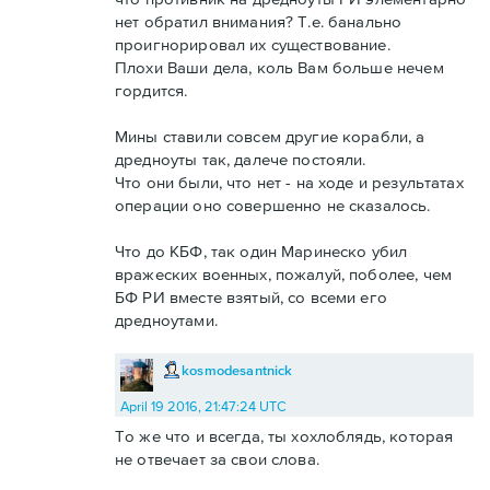
нет обратил внимания? Т.е. банально
проигнорировал их существование.
Плохи Ваши дела, коль Вам больше нечем
гордится.
Мины ставили совсем другие корабли, а
дредноуты так, далече постояли.
Что они были, что нет - на ходе и результатах
операции оно совершенно не сказалось.
Что до КБФ, так один Маринеско убил
вражеских военных, пожалуй, поболее, чем
БФ РИ вместе взятый, со всеми его
дредноутами.
kosmodesantnick
April 19 2016, 21:47:24 UTC
То же что и всегда, ты хохлоблядь, которая
не отвечает за свои слова.