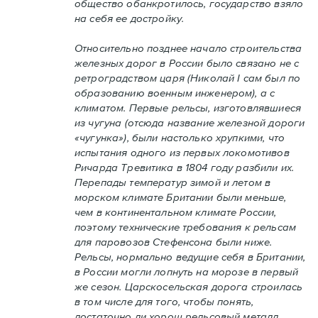
общество обанкротилось, государство взяло
на себя ее достройку.
Относительно позднее начало строительства
железных дорог в России было связано не с
ретроградством царя (Николай I сам был по
образованию военным инженером), а с
климатом. Первые рельсы, изготовлявшиеся
из чугуна (отсюда название железной дороги
«чугунка»), были настолько хрупкими, что
испытания одного из первых локомотивов
Ричарда Тревитика в 1804 году разбили их.
Перепады температур зимой и летом в
морском климате Британии были меньше,
чем в континентальном климате России,
поэтому технические требования к рельсам
для паровозов Стефенсона были ниже.
Рельсы, нормально ведущие себя в Британии,
в России могли лопнуть на морозе в первый
же сезон. Царскосельская дорога строилась
в том числе для того, чтобы понять,
достаточно ли хорош рельсовый металл