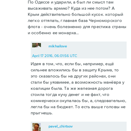
По Одессе и ударили, а был ли смысл там
высаживать армию? Куда из нее потом? А
Крым действительно большой кусок. который
легко оттяпать, главная база Черноморского
флота - очень болезненно для престижа страны
и особенно ее монарха...
mikhailove
April 17 2016, 06:01:56 UTC
Идея в том, что, если бы, например, ещё
сильнее вложились бы в защиту Крыма, то
это сказалось бы на других районах, они
стали бы уязвимее, а возможность манёвра у
коалиции была. Та же железная дорога
стоила тогда кучу денег и не факт, что
коммерчески окупалась бы, а, следовательно,
легла бы на бюджет. То есть выше головы не
прыгнешь.
pavel_chirtsov