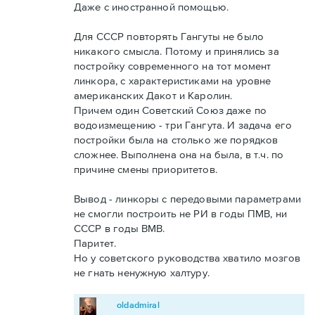
Даже с иностранной помощью.
Для СССР повторять Гангуты не было
никакого смысла. Потому и принялись за
постройку современного на тот момент
линкора, с характеристиками на уровне
американских Дакот и Каролин.
Причем один Советский Союз даже по
водоизмещению - три Гангута. И задача его
постройки была на столько же порядков
сложнее. Выполнена она на была, в т.ч. по
причине смены приоритетов.
Вывод - линкоры с передовыми параметрами
не смогли построить не РИ в годы ПМВ, ни
СССР в годы ВМВ.
Паритет.
Но у советского руководства хватило мозгов
не гнать ненужную халтуру.
oldadmiral