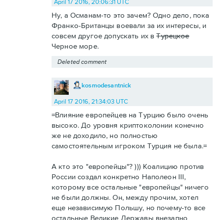
April 17 2016, 20:06:31 UTC
Ну, а Османам-то это зачем? Одно дело, пока
Франко-Британцы воевали за их интересы, и
совсем другое допускать их в
Турецкое
Черное море.
Deleted comment
kosmodesantnick
April 17 2016, 21:34:03 UTC
=Влияние европейцев на Турцию было очень
высоко. До уровня криптоколонии конечно
же не доходило, но полностью
самостоятельным игроком Турция не была.=
А кто это "европейцы"? ))) Коалицию против
России создал конкретно Наполеон III,
которому все остальные "европейцы" ничего
не были должны. Он, между прочим, хотел
еще независимую Польшу, но почему-то все
остальные Великие Державы внезапно