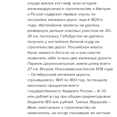
откуда взялся этот миф, если история
железнодорожного строительства и Австрии
и России содержит первые опыты по
постройке железных дорог еще в 1820-е
годы. Австрийские проекты не удалось
развернуть дальше опытных участков на 20–
30 км, поскольку Габсбургам не удалось
получить у английских банков ссуду на
строительство дорог. Российская власть
была намного богаче, но и она смогла
позволить себе только две железные дороги.
Первая, Царскосельская, имела длину всего
27 км. Вторая, Николаевская (после 1918 года
– Октябрьская) железная дорога,
строившаяся с 1841 по 1851 год, поглощала
несколько процентов всего
государственного бюджета России – 8–10
млн рублей в год при общем среднегодовом
бюджете 180 млн рублей. Третья, Варшава –
Вена, изначально к строительству не
намечалась, но когда строившее ее частное