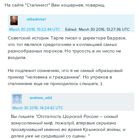
На сайте "Сталинист" Вам кошернее, товарищ.
oldadmiral
March 30 2016, 13:22:44 UTC
Edited: March 30 2016, 13:27:36 UTC
Советский историк Тарле писал о директоре Баррасе,
что тот являлся средоточием и коллекцией самых
разнообразных пороков. Но трусость в их число не
входила.
Не подлежит сомнению, что я не самый образцовый
пример "человека и гражданина". Но упреков в
сталинизме еще не приходилось слышать :).
andrew_vdd
March 30 2016, 14:24:42 UTC
Вы пишете
"Отсталость Царской России – самый
замусоленный миф, пожалуй, впервые серьезно
прозвучавший именно во время Крымской войны, и
далее уже не сходивший со сцены. "