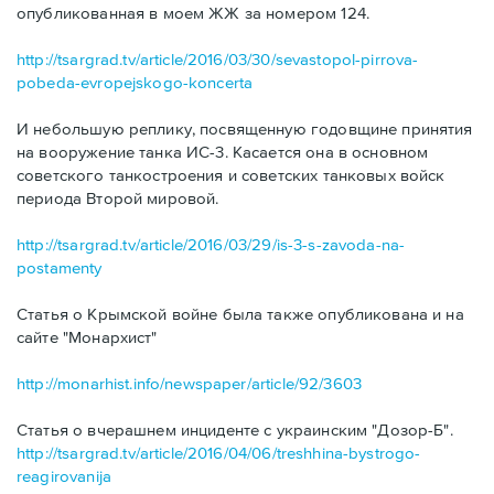
опубликованная в моем ЖЖ за номером 124.
http://tsargrad.tv/article/2016/03/30/sevastopol-pirrova-
pobeda-evropejskogo-koncerta
И небольшую реплику, посвященную годовщине принятия
на вооружение танка ИС-3. Касается она в основном
советского танкостроения и советских танковых войск
периода Второй мировой.
http://tsargrad.tv/article/2016/03/29/is-3-s-zavoda-na-
postamenty
Статья о Крымской войне была также опубликована и на
сайте "Монархист"
http://monarhist.info/newspaper/article/92/3603
Статья о вчерашнем инциденте с украинским "Дозор-Б".
http://tsargrad.tv/article/2016/04/06/treshhina-bystrogo-
reagirovanija