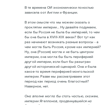
В те времена ОИ экономически поностью
зависела оот Англии и Франции.
В этом смысле что мы можем сказать о
проклятии империи… Ну давайте подумаем,
если бы Россия не была бы империей, то чем
бы она была в XVIII-XIX веках? Вот тут как
раз начинают возникать разные вопросы - а
чем могла быть Россия, кроме как империей?
Ну, она (Россия) могла и не быть центром
империи, она могла бы быть периферией
другой империи, если был бы разыгран
другой исторический сценарий. Она и была
какое-то время периферией монгольской
империи. Разве мы рассматриваем этот
период как период очень благостный?
Наверное, нет.
Она вполне могла бы стать частью, скажем,
империи Ягеллонов, продвинувшейся на