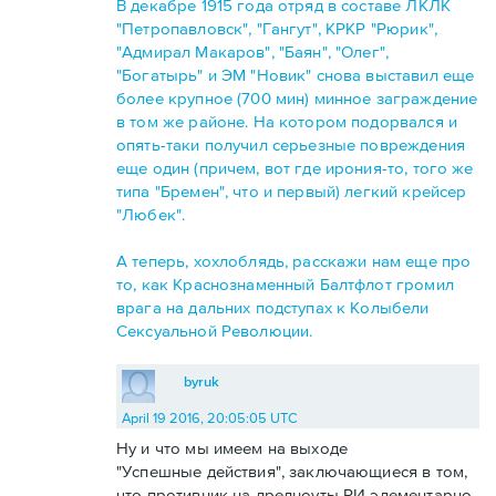
В декабре 1915 года отряд в составе ЛКЛК
"Петропавловск", "Гангут", КРКР "Рюрик",
"Адмирал Макаров", "Баян", "Олег",
"Богатырь" и ЭМ "Новик" снова выставил еще
более крупное (700 мин) минное заграждение
в том же районе. На котором подорвался и
опять-таки получил серьезные повреждения
еще один (причем, вот где ирония-то, того же
типа "Бремен", что и первый) легкий крейсер
"Любек".
А теперь, хохлоблядь, расскажи нам еще про
то, как Краснознаменный Балтфлот громил
врага на дальних подступах к Колыбели
Сексуальной Революции.
byruk
April 19 2016, 20:05:05 UTC
Ну и что мы имеем на выходе
"Успешные действия", заключающиеся в том,
что противник на дредноуты РИ элементарно