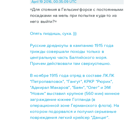
April 19 2016, 00:35:09 UTC
=Для стояния в Гельсингфорсе с постоянными
посадками на мель при попытке куда-то из
него выйти?=
Опять пиздишь, сука. )))
Русские дредноуты в кампанию 1915 года
трижды совершали походы только в
центральную часть Балтийского моря.
Причем действовали там сверхуспешно.
В ноябре 1915 года отряд в составе ЛКЛК
"Петропавловск", "Гангут", КРКР "Рюрик",
"Адмирал Макаров", "Баян", "Олег" и ЭМ
"Новик" выставил крупное (560 мин) минное
заграждение южнее Готланда (в
операционной зоне Германского флота). На
котором подорвался и получил серьезные
повреждения легкий крейсер "Данциг".