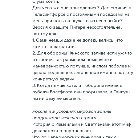
С ума сойти.
Для чего же они пригодились? Для стояния в
Гельсингфорсе с постоянными посадками на
мель при попытке куда-то из него выйти?
Версия о защите Питера несостоятельна,
потому как:
1. Сами немцы даже не догадывались, что
хотят его захватить.
2. Для обороны Финского залива если уж что
и строить, так размером поменьше и
маневренностью получше, числом поболее и
ценою подешевле, заточенное именно под эту
конкретную задачу.
3. Когда немцы хотели - оборонительные
рубежи Балтфлота они прорывали, и Гангуты
им ни разу не мешали.
Россия и в условиях мировой войны
продолжала успешно строить
История с Измаилами и Светланами этот миф
доказательно опровергает.
Что до Черноморских линкоров - так с