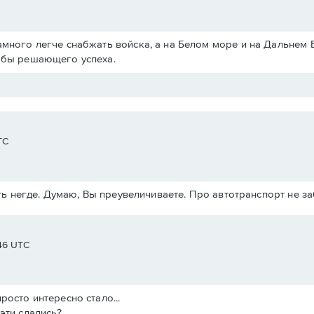
амного легче снабжать войска, а на Белом море и на Дальнем 
ь бы решающего успеха.
TC
ь негде. Думаю, Вы преувеличиваете. Про автотранспорт не з
:46 UTC
росто интересно стало...
эти сдались?