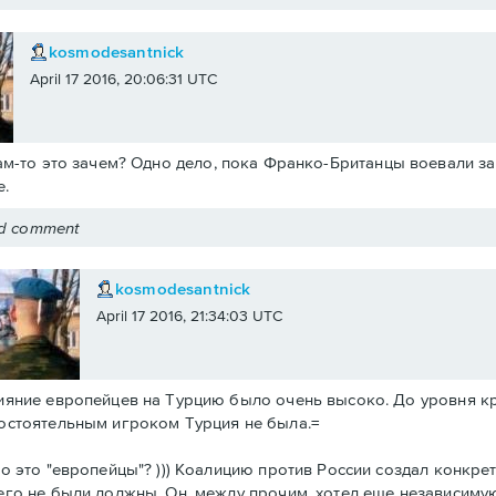
kosmodesantnick
April 17 2016, 20:06:31 UTC
ам-то это зачем? Одно дело, пока Франко-Британцы воевали за 
.
ed comment
kosmodesantnick
April 17 2016, 21:34:03 UTC
ияние европейцев на Турцию было очень высоко. До уровня к
остоятельным игроком Турция не была.=
то это "европейцы"? ))) Коалицию против России создал конкре
его не были должны. Он, между прочим, хотел еще независиму