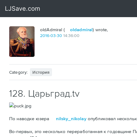
oldAdmiral (
oldadmiral
) wrote,
2016
-
03
-
30
14:36:00
Category:
История
128. Царьград.tv
По наводке юзера
nilsky_nikolay
опубликовал несколько
Во-первых, это несколько переработанная к годовщине 