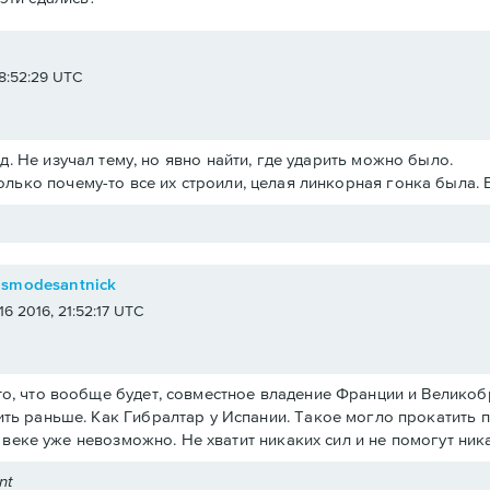
e
 18:52:29 UTC
.д. Не изучал тему, но явно найти, где ударить можно было.
олько почему-то все их строили, целая линкорная гонка была. 
osmodesantnick
 16 2016, 21:52:17 UTC
о, что вообще будет, совместное владение Франции и Великобри
ть раньше. Как Гибралтар у Испании. Такое могло прокатить 
19 веке уже невозможно. Не хватит никаких сил и не помогут ни
nt