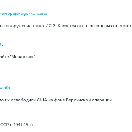
da-evropejskogo-koncerta
а вооружение танка ИС-3. Касается она в основном советског
ty
айте "Монархист"
vanija
то их освободили США на фоне Берлинской операции.
Р в 1941-45 гг.