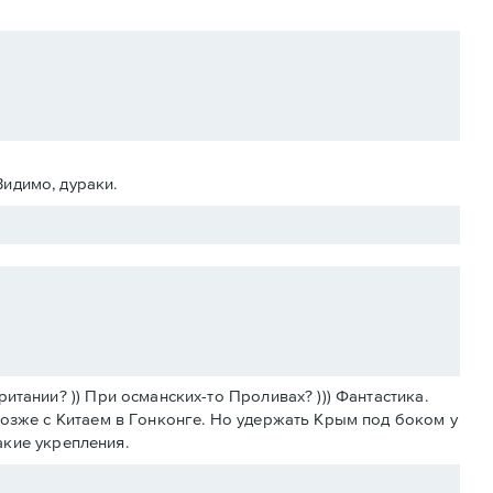
Видимо, дураки.
тании? )) При османских-то Проливах? ))) Фантастика.
позже с Китаем в Гонконге. Но удержать Крым под боком у
какие укрепления.