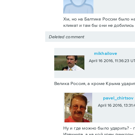
Хм, но на Балтике России было н
климат и там бы они не добилис
Deleted comment
mikhailove
April 16 2016, 11:36:23 U
Велика Россия, а кроме Крыма ударит
pavel_chirtsov
April 16 2016, 13:31
Ну и где можно было ударить? - п
Извините, а на кой хрен линкоры 