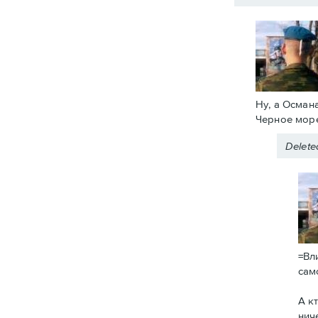
Ну, а Осман
Черное море
Delet
=Вл
сам
А к
нич