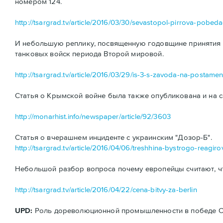
номером 124.
http://tsargrad.tv/article/2016/03/30/sevastopol-pirrova-pobe
И небольшую реплику, посвященную годовщине принятия н
танковых войск периода Второй мировой.
http://tsargrad.tv/article/2016/03/29/is-3-s-zavoda-na-postamen
Статья о Крымской войне была также опубликована и на с
http://monarhist.info/newspaper/article/92/3603
Статья о вчерашнем инциденте с украинским "Дозор-Б".
http://tsargrad.tv/article/2016/04/06/treshhina-bystrogo-reagiro
Небольшой разбор вопроса почему европейцы считают, ч
http://tsargrad.tv/article/2016/04/22/cena-bitvy-za-berlin
UPD:
Роль дореволюционной промышленности в победе ССС