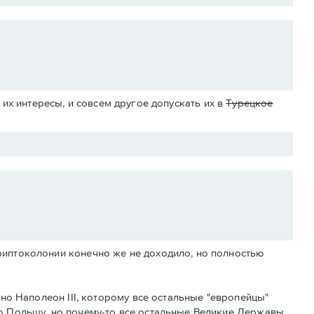
их интересы, и совсем другое допускать их в
Турецкое
риптоколонии конечно же не доходило, но полностью
тно Наполеон III, которому все остальные "европейцы"
ю Польшу, но почему-то все остальные Великие Державы