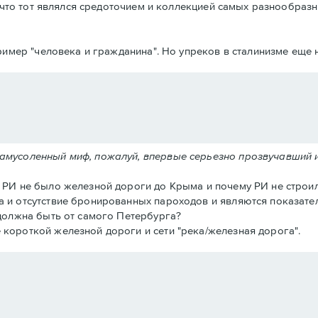
что тот являлся средоточием и коллекцией самых разнообразн
имер "человека и гражданина". Но упреков в сталинизме еще н
замусоленный миф, пожалуй, впервые серьезно прозвучавший 
в РИ не было железной дороги до Крыма и почему РИ не строил
а и отсутствие бронированных пароходов и являются показател
 должна быть от самого Петербурга?
 короткой железной дороги и сети "река/железная дорога".