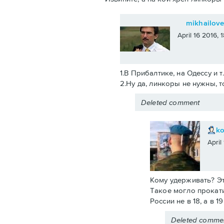
mikhailov
April 16 2016,
1.В Прибалтике, на Одессу и т
2.Ну да, линкоры не нужны, т
Deleted comment
k
April
Кому удерживать? Эт
Такое могло прокати
России не в 18, а в 
Deleted comme