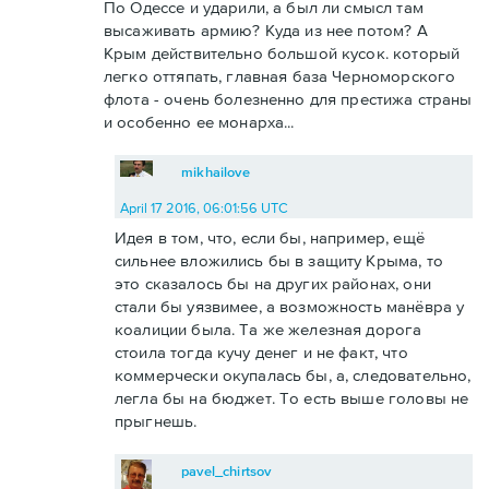
По Одессе и ударили, а был ли смысл там
высаживать армию? Куда из нее потом? А
Крым действительно большой кусок. который
легко оттяпать, главная база Черноморского
флота - очень болезненно для престижа страны
и особенно ее монарха...
mikhailove
April 17 2016, 06:01:56 UTC
Идея в том, что, если бы, например, ещё
сильнее вложились бы в защиту Крыма, то
это сказалось бы на других районах, они
стали бы уязвимее, а возможность манёвра у
коалиции была. Та же железная дорога
стоила тогда кучу денег и не факт, что
коммерчески окупалась бы, а, следовательно,
легла бы на бюджет. То есть выше головы не
прыгнешь.
pavel_chirtsov