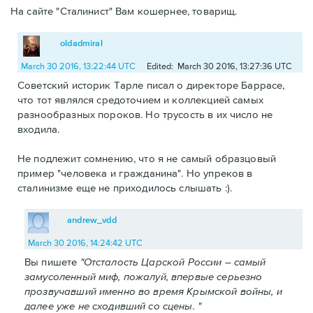
На сайте "Сталинист" Вам кошернее, товарищ.
oldadmiral
March 30 2016, 13:22:44 UTC
Edited: March 30 2016, 13:27:36 UTC
Советский историк Тарле писал о директоре Баррасе,
что тот являлся средоточием и коллекцией самых
разнообразных пороков. Но трусость в их число не
входила.
Не подлежит сомнению, что я не самый образцовый
пример "человека и гражданина". Но упреков в
сталинизме еще не приходилось слышать :).
andrew_vdd
March 30 2016, 14:24:42 UTC
Вы пишете
"Отсталость Царской России – самый
замусоленный миф, пожалуй, впервые серьезно
прозвучавший именно во время Крымской войны, и
далее уже не сходивший со сцены. "