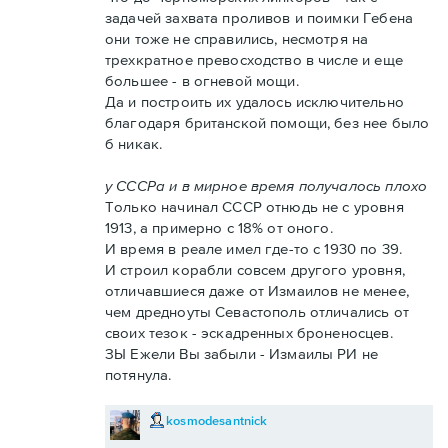
задачей захвата проливов и поимки Гебена
они тоже не справились, несмотря на
трехкратное превосходство в числе и еще
большее - в огневой мощи.
Да и построить их удалось исключительно
благодаря британской помощи, без нее было
б никак.
у СССРа и в мирное время получалось плохо
Только начинал СССР отнюдь не с уровня
1913, а примерно с 18% от оного.
И время в реале имел где-то с 1930 по 39.
И строил корабли совсем другого уровня,
отличавшиеся даже от Измаилов не менее,
чем дредноуты Севастополь отличались от
своих тезок - эскадренных броненосцев.
ЗЫ Ежели Вы забыли - Измаилы РИ не
потянула.
kosmodesantnick