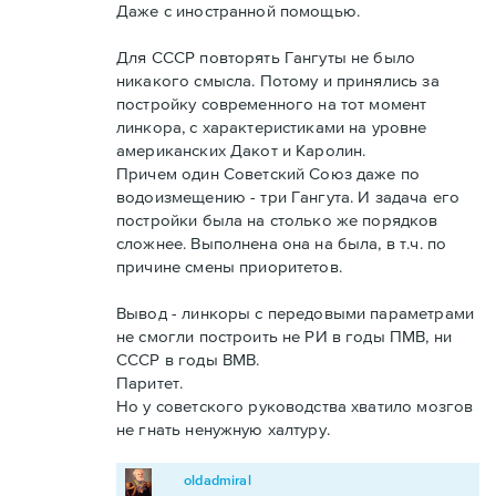
Даже с иностранной помощью.
Для СССР повторять Гангуты не было
никакого смысла. Потому и принялись за
постройку современного на тот момент
линкора, с характеристиками на уровне
американских Дакот и Каролин.
Причем один Советский Союз даже по
водоизмещению - три Гангута. И задача его
постройки была на столько же порядков
сложнее. Выполнена она на была, в т.ч. по
причине смены приоритетов.
Вывод - линкоры с передовыми параметрами
не смогли построить не РИ в годы ПМВ, ни
СССР в годы ВМВ.
Паритет.
Но у советского руководства хватило мозгов
не гнать ненужную халтуру.
oldadmiral