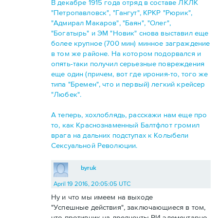
В декабре 1915 года отряд в составе ЛКЛК
"Петропавловск", "Гангут", КРКР "Рюрик",
"Адмирал Макаров", "Баян", "Олег",
"Богатырь" и ЭМ "Новик" снова выставил еще
более крупное (700 мин) минное заграждение
в том же районе. На котором подорвался и
опять-таки получил серьезные повреждения
еще один (причем, вот где ирония-то, того же
типа "Бремен", что и первый) легкий крейсер
"Любек".
А теперь, хохлоблядь, расскажи нам еще про
то, как Краснознаменный Балтфлот громил
врага на дальних подступах к Колыбели
Сексуальной Революции.
byruk
April 19 2016, 20:05:05 UTC
Ну и что мы имеем на выходе
"Успешные действия", заключающиеся в том,
что противник на дредноуты РИ элементарно