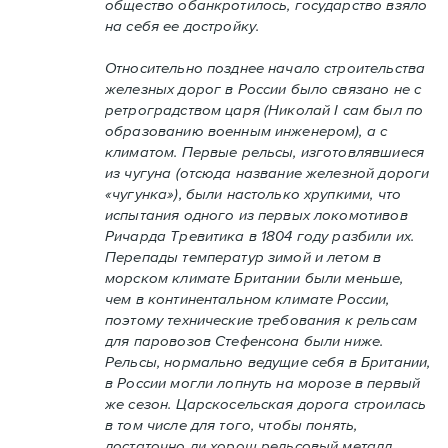
общество обанкротилось, государство взяло
на себя ее достройку.
Относительно позднее начало строительства
железных дорог в России было связано не с
ретроградством царя (Николай I сам был по
образованию военным инженером), а с
климатом. Первые рельсы, изготовлявшиеся
из чугуна (отсюда название железной дороги
«чугунка»), были настолько хрупкими, что
испытания одного из первых локомотивов
Ричарда Тревитика в 1804 году разбили их.
Перепады температур зимой и летом в
морском климате Британии были меньше,
чем в континентальном климате России,
поэтому технические требования к рельсам
для паровозов Стефенсона были ниже.
Рельсы, нормально ведущие себя в Британии,
в России могли лопнуть на морозе в первый
же сезон. Царскосельская дорога строилась
в том числе для того, чтобы понять,
достаточно ли хорош рельсовый металл