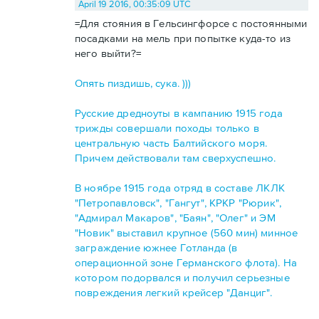
April 19 2016, 00:35:09 UTC
=Для стояния в Гельсингфорсе с постоянными
посадками на мель при попытке куда-то из
него выйти?=
Опять пиздишь, сука. )))
Русские дредноуты в кампанию 1915 года
трижды совершали походы только в
центральную часть Балтийского моря.
Причем действовали там сверхуспешно.
В ноябре 1915 года отряд в составе ЛКЛК
"Петропавловск", "Гангут", КРКР "Рюрик",
"Адмирал Макаров", "Баян", "Олег" и ЭМ
"Новик" выставил крупное (560 мин) минное
заграждение южнее Готланда (в
операционной зоне Германского флота). На
котором подорвался и получил серьезные
повреждения легкий крейсер "Данциг".