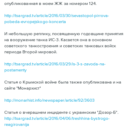
опубликованная в моем ЖЖ за номером 124.
http://tsargrad.tv/article/2016/03/30/sevastopol-pirrova-
pobeda-evropejskogo-koncerta
И небольшую реплику, посвященную годовщине принятия
на вооружение танка ИС-3. Касается она в основном
советского танкостроения и советских танковых войск
периода Второй мировой.
http://tsargrad.tv/article/2016/03/29/is-3-s-zavoda-na-
postamenty
Статья о Крымской войне была также опубликована и на
сайте "Монархист"
http://monarhist.info/newspaper/article/92/3603
Статья о вчерашнем инциденте с украинским "Дозор-Б".
http://tsargrad.tv/article/2016/04/06/treshhina-bystrogo-
reagirovanija