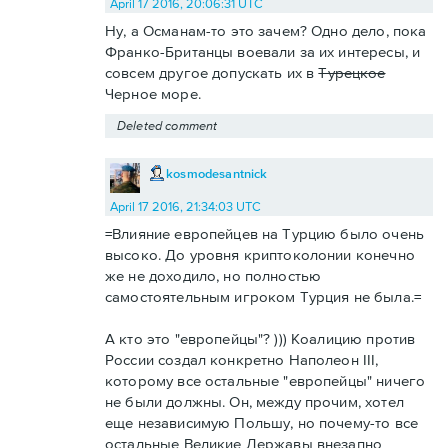
April 17 2016, 20:06:31 UTC
Ну, а Османам-то это зачем? Одно дело, пока
Франко-Британцы воевали за их интересы, и
совсем другое допускать их в
Турецкое
Черное море.
Deleted comment
kosmodesantnick
April 17 2016, 21:34:03 UTC
=Влияние европейцев на Турцию было очень
высоко. До уровня криптоколонии конечно
же не доходило, но полностью
самостоятельным игроком Турция не была.=
А кто это "европейцы"? ))) Коалицию против
России создал конкретно Наполеон III,
которому все остальные "европейцы" ничего
не были должны. Он, между прочим, хотел
еще независимую Польшу, но почему-то все
остальные Великие Державы внезапно