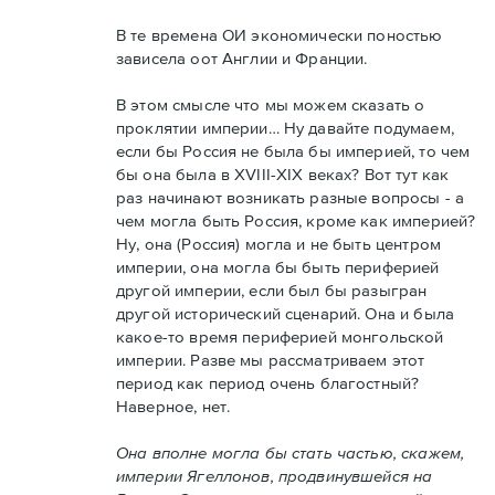
В те времена ОИ экономически поностью
зависела оот Англии и Франции.
В этом смысле что мы можем сказать о
проклятии империи… Ну давайте подумаем,
если бы Россия не была бы империей, то чем
бы она была в XVIII-XIX веках? Вот тут как
раз начинают возникать разные вопросы - а
чем могла быть Россия, кроме как империей?
Ну, она (Россия) могла и не быть центром
империи, она могла бы быть периферией
другой империи, если был бы разыгран
другой исторический сценарий. Она и была
какое-то время периферией монгольской
империи. Разве мы рассматриваем этот
период как период очень благостный?
Наверное, нет.
Она вполне могла бы стать частью, скажем,
империи Ягеллонов, продвинувшейся на