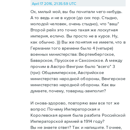
April 17 2016, 21:35:59 UTC
Ох, милый мой, вы бы почитали чего-нибудь.
А то ведь и не в курсе (до сих пор. Стыдно,
молодой человек, очень стыдно), что "ваш"
Второй рейх это точно такая же лоскутная
империя, есличо. Вы просто не в курсе. Ну,
как обычно. ))) Вы же понятия не имеете, что в
Германии того времени было 4 (четыре)
военных министерства: Вюртембергское,
Баварское, Прусское и Саксонское. А между
прочим в Австро-Венгрии было "всего" 3
(три): Общеимперское, Австрийское
министерство народной обороны, Венгерское
министерство народной обороны. Как вы
думаете, почему, товарищ-замполит?
И снова-здорово, повторяю вам все тот же
вопрос: Почему Императорская и
Королевская армия была разбита Российской
Императорской армией в 1914 году?
Вы не знаете ответ? Так и напишите. Точнее,