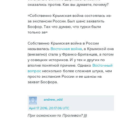
оказались против. Как вы думаете, почему?
=Собственно Крымская война состоялась из-
за экспансии России. Был шанс захватить
Босфор. Так что думаю, что турки были
только за=
Собственно Крымская война в России
называлась
Восточная война
, а Крымской она
(внезапно) стала у Франко-Британцев, а потом
у совецких историков. И у тех и других по
вполне понятной причине. Однако
Восточный
вопрос
несколько более сложная штука, чем
просто экспансия России и ее шансы на
захват Босфора.
andrew_vdd
April 17 2016, 20:17:06 UTC
При османских-то Проливах? )))