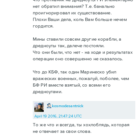
нет обратил внимания? Т.е. банально
проигнорировал их существование.
Плохи Ваши дела, коль Вам больше нечем
гордится.
Мины ставили совсем другие корабли, а
дредноуты так, далече постояли.
Что они были, что нет - на ходе и результатах
операции оно совершенно не сказалось.
Что до КБФ, так один Маринеско убил
вражеских военных, пожалуй, поболее, чем
БФ РИ вместе взятый, со всеми его
дредноутами.
kosmodesantnick
April 19 2016, 21:47:24 UTC
То же что и всегда, ты хохлоблядь, которая
не отвечает за свои слова.