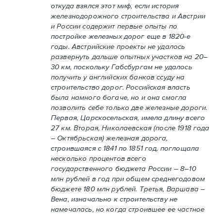
откуда взялся этот миф, если история
железнодорожного строительства и Австрии
и России содержит первые опыты по
постройке железных дорог еще в 1820-е
годы. Австрийские проекты не удалось
развернуть дальше опытных участков на 20–
30 км, поскольку Габсбургам не удалось
получить у английских банков ссуду на
строительство дорог. Российская власть
была намного богаче, но и она смогла
позволить себе только две железные дороги.
Первая, Царскосельская, имела длину всего
27 км. Вторая, Николаевская (после 1918 года
– Октябрьская) железная дорога,
строившаяся с 1841 по 1851 год, поглощала
несколько процентов всего
государственного бюджета России – 8–10
млн рублей в год при общем среднегодовом
бюджете 180 млн рублей. Третья, Варшава –
Вена, изначально к строительству не
намечалась, но когда строившее ее частное