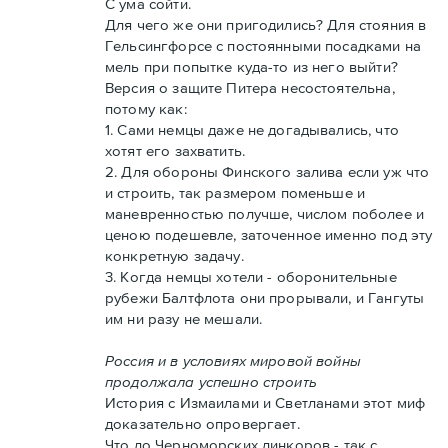
С ума сойти.
Для чего же они пригодились? Для стояния в
Гельсингфорсе с постоянными посадками на
мель при попытке куда-то из него выйти?
Версия о защите Питера несостоятельна,
потому как:
1. Сами немцы даже не догадывались, что
хотят его захватить.
2. Для обороны Финского залива если уж что
и строить, так размером поменьше и
маневренностью получше, числом поболее и
ценою подешевле, заточенное именно под эту
конкретную задачу.
3. Когда немцы хотели - оборонительные
рубежи Балтфлота они прорывали, и Гангуты
им ни разу не мешали.
Россия и в условиях мировой войны
продолжала успешно строить
История с Измаилами и Светланами этот миф
доказательно опровергает.
Что до Черноморских линкоров - так с