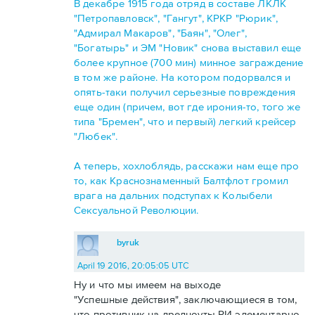
В декабре 1915 года отряд в составе ЛКЛК
"Петропавловск", "Гангут", КРКР "Рюрик",
"Адмирал Макаров", "Баян", "Олег",
"Богатырь" и ЭМ "Новик" снова выставил еще
более крупное (700 мин) минное заграждение
в том же районе. На котором подорвался и
опять-таки получил серьезные повреждения
еще один (причем, вот где ирония-то, того же
типа "Бремен", что и первый) легкий крейсер
"Любек".
А теперь, хохлоблядь, расскажи нам еще про
то, как Краснознаменный Балтфлот громил
врага на дальних подступах к Колыбели
Сексуальной Революции.
byruk
April 19 2016, 20:05:05 UTC
Ну и что мы имеем на выходе
"Успешные действия", заключающиеся в том,
что противник на дредноуты РИ элементарно