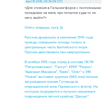
April 19 2016, 00:35:09 UTC
=Для стояния в Гельсингфорсе с постоянными
посадками на мель при попытке куда-то из
него выйти?=
Опять пиздишь, сука. )))
Русские дредноуты в кампанию 1915 года
трижды совершали походы только в
центральную часть Балтийского моря.
Причем действовали там сверхуспешно.
В ноябре 1915 года отряд в составе ЛКЛК
"Петропавловск", "Гангут", КРКР "Рюрик",
"Адмирал Макаров", "Баян", "Олег" и ЭМ
"Новик" выставил крупное (560 мин) минное
заграждение южнее Готланда (в
операционной зоне Германского флота). На
котором подорвался и получил серьезные
повреждения легкий крейсер "Данциг".