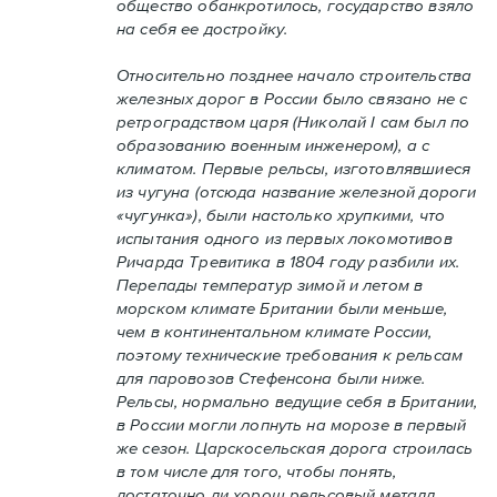
общество обанкротилось, государство взяло
на себя ее достройку.
Относительно позднее начало строительства
железных дорог в России было связано не с
ретроградством царя (Николай I сам был по
образованию военным инженером), а с
климатом. Первые рельсы, изготовлявшиеся
из чугуна (отсюда название железной дороги
«чугунка»), были настолько хрупкими, что
испытания одного из первых локомотивов
Ричарда Тревитика в 1804 году разбили их.
Перепады температур зимой и летом в
морском климате Британии были меньше,
чем в континентальном климате России,
поэтому технические требования к рельсам
для паровозов Стефенсона были ниже.
Рельсы, нормально ведущие себя в Британии,
в России могли лопнуть на морозе в первый
же сезон. Царскосельская дорога строилась
в том числе для того, чтобы понять,
достаточно ли хорош рельсовый металл