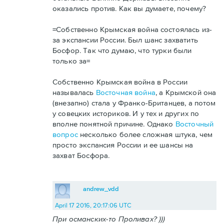
оказались против. Как вы думаете, почему?
=Собственно Крымская война состоялась из-
за экспансии России. Был шанс захватить
Босфор. Так что думаю, что турки были
только за=
Собственно Крымская война в России
называлась
Восточная война
, а Крымской она
(внезапно) стала у Франко-Британцев, а потом
у совецких историков. И у тех и других по
вполне понятной причине. Однако
Восточный
вопрос
несколько более сложная штука, чем
просто экспансия России и ее шансы на
захват Босфора.
andrew_vdd
April 17 2016, 20:17:06 UTC
При османских-то Проливах? )))