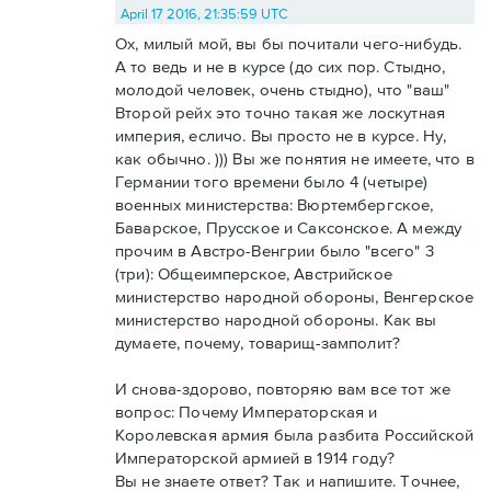
April 17 2016, 21:35:59 UTC
Ох, милый мой, вы бы почитали чего-нибудь.
А то ведь и не в курсе (до сих пор. Стыдно,
молодой человек, очень стыдно), что "ваш"
Второй рейх это точно такая же лоскутная
империя, есличо. Вы просто не в курсе. Ну,
как обычно. ))) Вы же понятия не имеете, что в
Германии того времени было 4 (четыре)
военных министерства: Вюртембергское,
Баварское, Прусское и Саксонское. А между
прочим в Австро-Венгрии было "всего" 3
(три): Общеимперское, Австрийское
министерство народной обороны, Венгерское
министерство народной обороны. Как вы
думаете, почему, товарищ-замполит?
И снова-здорово, повторяю вам все тот же
вопрос: Почему Императорская и
Королевская армия была разбита Российской
Императорской армией в 1914 году?
Вы не знаете ответ? Так и напишите. Точнее,