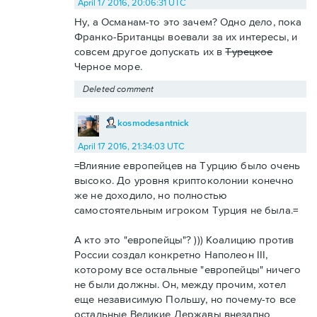
April 17 2016, 20:06:31 UTC
Ну, а Османам-то это зачем? Одно дело, пока
Франко-Британцы воевали за их интересы, и
совсем другое допускать их в
Турецкое
Черное море.
Deleted comment
kosmodesantnick
April 17 2016, 21:34:03 UTC
=Влияние европейцев на Турцию было очень
высоко. До уровня криптоколонии конечно
же не доходило, но полностью
самостоятельным игроком Турция не была.=
А кто это "европейцы"? ))) Коалицию против
России создал конкретно Наполеон III,
которому все остальные "европейцы" ничего
не были должны. Он, между прочим, хотел
еще независимую Польшу, но почему-то все
остальные Великие Державы внезапно