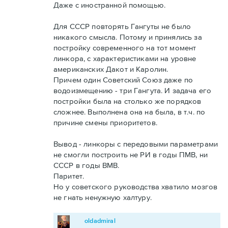
Даже с иностранной помощью.
Для СССР повторять Гангуты не было
никакого смысла. Потому и принялись за
постройку современного на тот момент
линкора, с характеристиками на уровне
американских Дакот и Каролин.
Причем один Советский Союз даже по
водоизмещению - три Гангута. И задача его
постройки была на столько же порядков
сложнее. Выполнена она на была, в т.ч. по
причине смены приоритетов.
Вывод - линкоры с передовыми параметрами
не смогли построить не РИ в годы ПМВ, ни
СССР в годы ВМВ.
Паритет.
Но у советского руководства хватило мозгов
не гнать ненужную халтуру.
oldadmiral