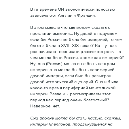
В те времена ОИ экономически поностью
зависела оот Англии и Франции.
В этом смысле что мы можем сказать о
проклятии империи… Ну давайте подумаем,
если бы Россия не была бы империей, то чем
бы она была в XVIII-XIX веках? Вот тут как
раз начинают возникать разные вопросы - а
чем могла быть Россия, кроме как империей?
Ну, она (Россия) могла и не быть центром
империи, она могла бы быть периферией
другой империи, если был бы разыгран
другой исторический сценарий. Она и была
какое-то время периферией монгольской
империи. Разве мы рассматриваем этот
период как период очень благостный?
Наверное, нет.
Она вполне могла бы стать частью, скажем,
империи Ягеллонов, продвинувшейся на