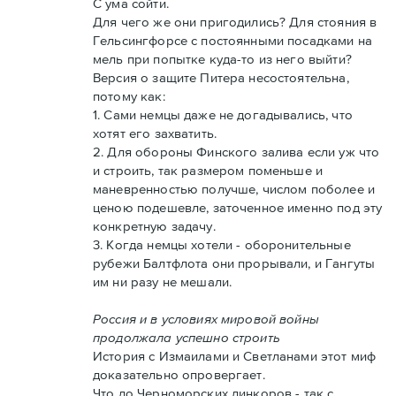
С ума сойти.
Для чего же они пригодились? Для стояния в
Гельсингфорсе с постоянными посадками на
мель при попытке куда-то из него выйти?
Версия о защите Питера несостоятельна,
потому как:
1. Сами немцы даже не догадывались, что
хотят его захватить.
2. Для обороны Финского залива если уж что
и строить, так размером поменьше и
маневренностью получше, числом поболее и
ценою подешевле, заточенное именно под эту
конкретную задачу.
3. Когда немцы хотели - оборонительные
рубежи Балтфлота они прорывали, и Гангуты
им ни разу не мешали.
Россия и в условиях мировой войны
продолжала успешно строить
История с Измаилами и Светланами этот миф
доказательно опровергает.
Что до Черноморских линкоров - так с