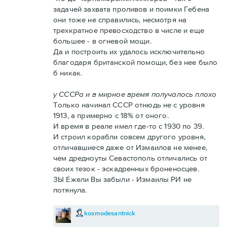
задачей захвата проливов и поимки Гебена
они тоже не справились, несмотря на
трехкратное превосходство в числе и еще
большее - в огневой мощи.
Да и построить их удалось исключительно
благодаря британской помощи, без нее было
б никак.
у СССРа и в мирное время получалось плохо
Только начинал СССР отнюдь не с уровня
1913, а примерно с 18% от оного.
И время в реале имел где-то с 1930 по 39.
И строил корабли совсем другого уровня,
отличавшиеся даже от Измаилов не менее,
чем дредноуты Севастополь отличались от
своих тезок - эскадренных броненосцев.
ЗЫ Ежели Вы забыли - Измаилы РИ не
потянула.
kosmodesantnick