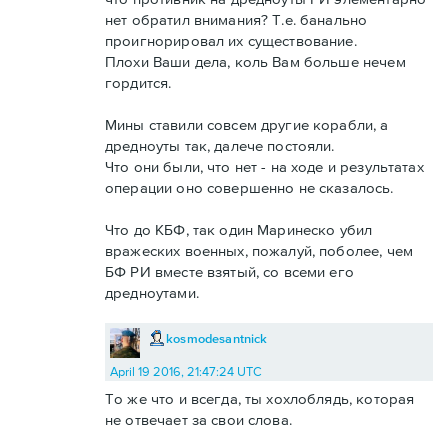
нет обратил внимания? Т.е. банально
проигнорировал их существование.
Плохи Ваши дела, коль Вам больше нечем
гордится.
Мины ставили совсем другие корабли, а
дредноуты так, далече постояли.
Что они были, что нет - на ходе и результатах
операции оно совершенно не сказалось.
Что до КБФ, так один Маринеско убил
вражеских военных, пожалуй, поболее, чем
БФ РИ вместе взятый, со всеми его
дредноутами.
kosmodesantnick
April 19 2016, 21:47:24 UTC
То же что и всегда, ты хохлоблядь, которая
не отвечает за свои слова.