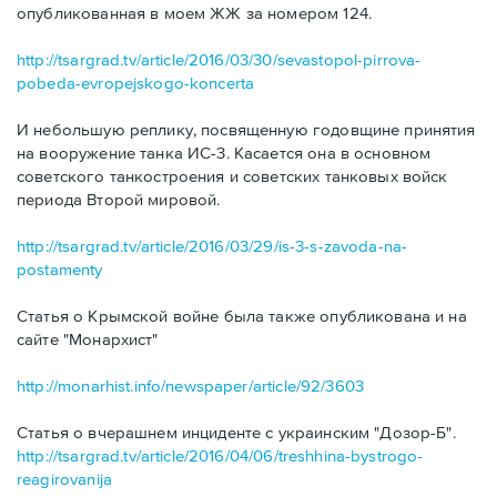
опубликованная в моем ЖЖ за номером 124.
http://tsargrad.tv/article/2016/03/30/sevastopol-pirrova-
pobeda-evropejskogo-koncerta
И небольшую реплику, посвященную годовщине принятия
на вооружение танка ИС-3. Касается она в основном
советского танкостроения и советских танковых войск
периода Второй мировой.
http://tsargrad.tv/article/2016/03/29/is-3-s-zavoda-na-
postamenty
Статья о Крымской войне была также опубликована и на
сайте "Монархист"
http://monarhist.info/newspaper/article/92/3603
Статья о вчерашнем инциденте с украинским "Дозор-Б".
http://tsargrad.tv/article/2016/04/06/treshhina-bystrogo-
reagirovanija