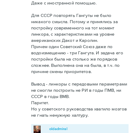
Даже с иностранной помощью.
Для СССР повторять Гангуты не было
никакого смысла. Потому и принялись за
постройку современного на тот момент
линкора, с характеристиками на уровне
американских Дакот и Каролин.
Причем один Советский Союз даже по
водоизмещению - три Гангута. И задача его
постройки была на столько же порядков
сложнее. Выполнена она на была, в т.ч. по
причине смены приоритетов.
Вывод - линкоры с передовыми параметрами
не смогли построить не РИ в годы ПМВ, ни
СССР в годы ВМВ.
Паритет.
Но у советского руководства хватило мозгов
не гнать ненужную халтуру.
oldadmiral