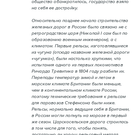
общество обанкротилось, государство взяло
на себя ее достройку.
Относительно позднее начало строительства
железных дорог в России было связано не с
ретроградством царя (Николай I сам был по
образованию военным инженером), а с
климатом. Первые рельсы, изготовлявшиеся
из чугуна (отсюда название железной дороги
«чугунка»), были настолько хрупкими, что
испытания одного из первых локомотивов
Ричарда Тревитика в 1804 году разбили их.
Перепады температур зимой и летом в
морском климате Британии были меньше,
чем в континентальном климате России,
поэтому технические требования к рельсам
для паровозов Стефенсона были ниже.
Рельсы, нормально ведущие себя в Британии,
в России могли лопнуть на морозе в первый
же сезон. Царскосельская дорога строилась
в том числе для того, чтобы понять,
достаточно ли хорош рельсовый металл