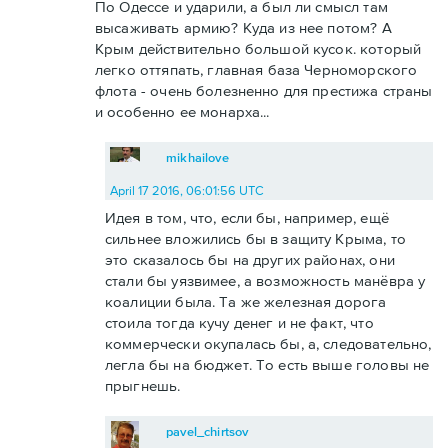
По Одессе и ударили, а был ли смысл там
высаживать армию? Куда из нее потом? А
Крым действительно большой кусок. который
легко оттяпать, главная база Черноморского
флота - очень болезненно для престижа страны
и особенно ее монарха...
mikhailove
April 17 2016, 06:01:56 UTC
Идея в том, что, если бы, например, ещё
сильнее вложились бы в защиту Крыма, то
это сказалось бы на других районах, они
стали бы уязвимее, а возможность манёвра у
коалиции была. Та же железная дорога
стоила тогда кучу денег и не факт, что
коммерчески окупалась бы, а, следовательно,
легла бы на бюджет. То есть выше головы не
прыгнешь.
pavel_chirtsov