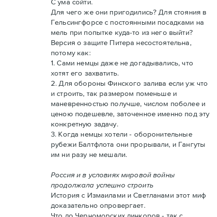
С ума сойти.
Для чего же они пригодились? Для стояния в
Гельсингфорсе с постоянными посадками на
мель при попытке куда-то из него выйти?
Версия о защите Питера несостоятельна,
потому как:
1. Сами немцы даже не догадывались, что
хотят его захватить.
2. Для обороны Финского залива если уж что
и строить, так размером поменьше и
маневренностью получше, числом поболее и
ценою подешевле, заточенное именно под эту
конкретную задачу.
3. Когда немцы хотели - оборонительные
рубежи Балтфлота они прорывали, и Гангуты
им ни разу не мешали.
Россия и в условиях мировой войны
продолжала успешно строить
История с Измаилами и Светланами этот миф
доказательно опровергает.
Что до Черноморских линкоров - так с