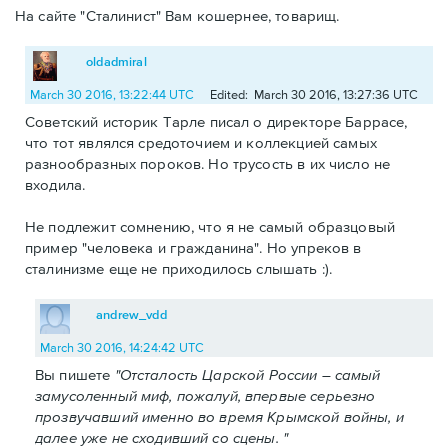
На сайте "Сталинист" Вам кошернее, товарищ.
oldadmiral
March 30 2016, 13:22:44 UTC
Edited: March 30 2016, 13:27:36 UTC
Советский историк Тарле писал о директоре Баррасе,
что тот являлся средоточием и коллекцией самых
разнообразных пороков. Но трусость в их число не
входила.
Не подлежит сомнению, что я не самый образцовый
пример "человека и гражданина". Но упреков в
сталинизме еще не приходилось слышать :).
andrew_vdd
March 30 2016, 14:24:42 UTC
Вы пишете
"Отсталость Царской России – самый
замусоленный миф, пожалуй, впервые серьезно
прозвучавший именно во время Крымской войны, и
далее уже не сходивший со сцены. "