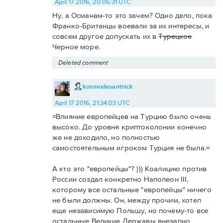
April 17 2016, 20:06:31 UTC
Ну, а Османам-то это зачем? Одно дело, пока
Франко-Британцы воевали за их интересы, и
совсем другое допускать их в
Турецкое
Черное море.
Deleted comment
kosmodesantnick
April 17 2016, 21:34:03 UTC
=Влияние европейцев на Турцию было очень
высоко. До уровня криптоколонии конечно
же не доходило, но полностью
самостоятельным игроком Турция не была.=
А кто это "европейцы"? ))) Коалицию против
России создал конкретно Наполеон III,
которому все остальные "европейцы" ничего
не были должны. Он, между прочим, хотел
еще независимую Польшу, но почему-то все
остальные Великие Державы внезапно