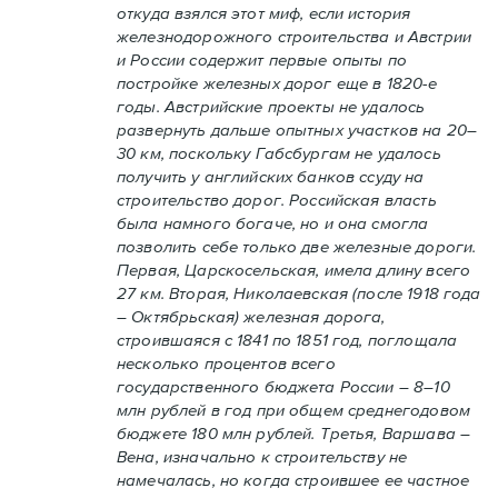
откуда взялся этот миф, если история
железнодорожного строительства и Австрии
и России содержит первые опыты по
постройке железных дорог еще в 1820-е
годы. Австрийские проекты не удалось
развернуть дальше опытных участков на 20–
30 км, поскольку Габсбургам не удалось
получить у английских банков ссуду на
строительство дорог. Российская власть
была намного богаче, но и она смогла
позволить себе только две железные дороги.
Первая, Царскосельская, имела длину всего
27 км. Вторая, Николаевская (после 1918 года
– Октябрьская) железная дорога,
строившаяся с 1841 по 1851 год, поглощала
несколько процентов всего
государственного бюджета России – 8–10
млн рублей в год при общем среднегодовом
бюджете 180 млн рублей. Третья, Варшава –
Вена, изначально к строительству не
намечалась, но когда строившее ее частное