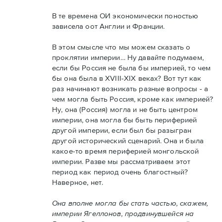
В те времена ОИ экономически поностью
зависела оот Англии и Франции.
В этом смысле что мы можем сказать о
проклятии империи… Ну давайте подумаем,
если бы Россия не была бы империей, то чем
бы она была в XVIII-XIX веках? Вот тут как
раз начинают возникать разные вопросы - а
чем могла быть Россия, кроме как империей?
Ну, она (Россия) могла и не быть центром
империи, она могла бы быть периферией
другой империи, если был бы разыгран
другой исторический сценарий. Она и была
какое-то время периферией монгольской
империи. Разве мы рассматриваем этот
период как период очень благостный?
Наверное, нет.
Она вполне могла бы стать частью, скажем,
империи Ягеллонов, продвинувшейся на