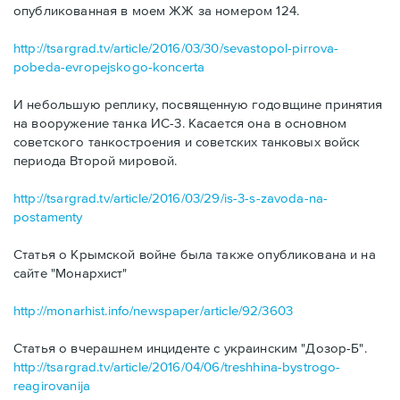
опубликованная в моем ЖЖ за номером 124.
http://tsargrad.tv/article/2016/03/30/sevastopol-pirrova-
pobeda-evropejskogo-koncerta
И небольшую реплику, посвященную годовщине принятия
на вооружение танка ИС-3. Касается она в основном
советского танкостроения и советских танковых войск
периода Второй мировой.
http://tsargrad.tv/article/2016/03/29/is-3-s-zavoda-na-
postamenty
Статья о Крымской войне была также опубликована и на
сайте "Монархист"
http://monarhist.info/newspaper/article/92/3603
Статья о вчерашнем инциденте с украинским "Дозор-Б".
http://tsargrad.tv/article/2016/04/06/treshhina-bystrogo-
reagirovanija