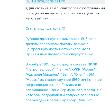
April 19 2016, 00:35:09 UTC
=Для стояния в Гельсингфорсе с постоянными
посадками на мель при попытке куда-то из
него выйти?=
Опять пиздишь, сука. )))
Русские дредноуты в кампанию 1915 года
трижды совершали походы только в
центральную часть Балтийского моря.
Причем действовали там сверхуспешно.
В ноябре 1915 года отряд в составе ЛКЛК
"Петропавловск", "Гангут", КРКР "Рюрик",
"Адмирал Макаров", "Баян", "Олег" и ЭМ
"Новик" выставил крупное (560 мин) минное
заграждение южнее Готланда (в
операционной зоне Германского флота). На
котором подорвался и получил серьезные
повреждения легкий крейсер "Данциг".