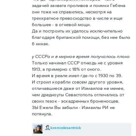
задачей захвата проливов и поимки Гебена
они тоже не справились, несмотря на
трехкратное превосходство в числе и еще
большее - в огневой мощи.
Да и построить их удалось исключительно
благодаря британской помощи, без нее было
б никак.
у СССРа и в мирное время получалось плохо
Только начинал СССР отнюдь не с уровня
1913, а примерно с 18% от оного.
И время в реале имел где-то с 1930 по 39.
И строил корабли совсем другого уровня,
отличавшиеся даже от Измаилов не менее,
чем дредноуты Севастополь отличались от
своих тезок - эскадренных броненосцев.
ЗЫ Ежели Вы забыли - Измаилы РИ не
потянула.
kosmodesantnick