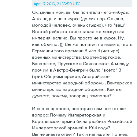
April 17 2016, 21:35:59 UTC
Ох, милый мой, вы бы почитали чего-нибудь.
А то ведь и не в курсе (до сих пор. Стыдно,
молодой человек, очень стыдно), что "ваш"
Второй рейх это точно такая же лоскутная
империя, есличо. Вы просто не в курсе. Ну,
как обычно. ))) Вы же понятия не имеете, что в
Германии того времени было 4 (четыре)
военных министерства: Вюртембергское,
Баварское, Прусское и Саксонское. А между
прочим в Австро-Венгрии было "всего" 3
(три): Общеимперское, Австрийское
министерство народной обороны, Венгерское
министерство народной обороны. Как вы
думаете, почему, товарищ-замполит?
И снова-здорово, повторяю вам все тот же
вопрос: Почему Императорская и
Королевская армия была разбита Российской
Императорской армией в 1914 году?
Вы не знаете ответ? Так и напишите. Точнее,