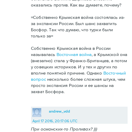
оказались против. Как вы думаете, почему?
=Собственно Крымская война состоялась из-
за экспансии России. Был шанс захватить
Босфор. Так что думаю, что турки были
только за=
Собственно Крымская война в России
называлась
Восточная война
, а Крымской она
(внезапно) стала у Франко-Британцев, а потом
у совецких историков. И у тех и других по
вполне понятной причине. Однако
Восточный
вопрос
несколько более сложная штука, чем
просто экспансия России и ее шансы на
захват Босфора.
andrew_vdd
April 17 2016, 20:17:06 UTC
При османских-то Проливах? )))