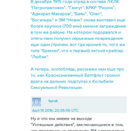
В декабре 1915 года отряд в составе ЛКЛК
"Петропавловск", "Гангут", КРКР "Рюрик",
"Адмирал Макаров", "Баян", "Олег",
"Богатырь" и ЭМ "Новик" снова выставил еще
более крупное (700 мин) минное заграждение
в том же районе. На котором подорвался и
опять-таки получил серьезные повреждения
еще один (причем, вот где ирония-то, того же
типа "Бремен", что и первый) легкий крейсер
"Любек".
А теперь, хохлоблядь, расскажи нам еще про
то, как Краснознаменный Балтфлот громил
врага на дальних подступах к Колыбели
Сексуальной Революции.
byruk
April 19 2016, 20:05:05 UTC
Ну и что мы имеем на выходе
"Успешные действия", заключающиеся в том,
что противник на дредноуты РИ элементарно