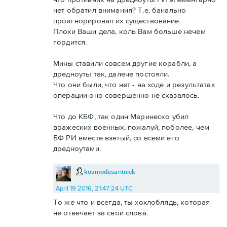
нет обратил внимания? Т.е. банально
проигнорировал их существование.
Плохи Ваши дела, коль Вам больше нечем
гордится.
Мины ставили совсем другие корабли, а
дредноуты так, далече постояли.
Что они были, что нет - на ходе и результатах
операции оно совершенно не сказалось.
Что до КБФ, так один Маринеско убил
вражеских военных, пожалуй, поболее, чем
БФ РИ вместе взятый, со всеми его
дредноутами.
kosmodesantnick
April 19 2016, 21:47:24 UTC
То же что и всегда, ты хохлоблядь, которая
не отвечает за свои слова.